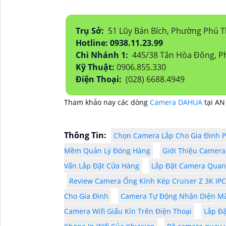
Trụ Sở:
51 Lũy Bán Bích, Phường Phú 
Hotline: 0938.11.23.99
Chi Nhánh 1:
445/38 Tân Hòa Đông, P
Kỹ Thuật:
0906.855.330
Điện Thoại:
(028) 6688.4949
Tham khảo nay các dòng
Camera DAHUA
tại AN
Thông Tin:
Chọn Camera Lắp Cho Gia Đình 
Mềm Quản Lý Đóng Hàng
Giới Thiệu Camera
Vấn Lắp Đặt Cửa Hàng
Lắp Đặt Camera Quan
Review Camera Ống Kính Kép Cruiser Z 3K I
Cho Gia Đình
Camera Tự Động Nhận Diện M
Camera Wifi Giấu Kín Trên Điện Thoại
Lắp Đ