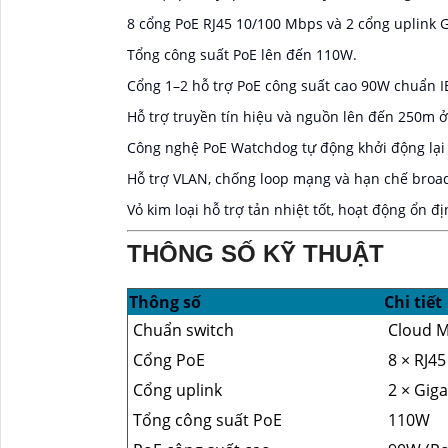
8 cổng PoE RJ45 10/100 Mbps và 2 cổng uplink G
Tổng công suất PoE lên đến 110W.
Cổng 1–2 hỗ trợ PoE công suất cao 90W chuẩn I
Hỗ trợ truyền tín hiệu và nguồn lên đến 250m ở
Công nghệ PoE Watchdog tự động khởi động lại 
Hỗ trợ VLAN, chống loop mạng và hạn chế broad
Vỏ kim loại hỗ trợ tản nhiệt tốt, hoạt động ổn đ
THÔNG SỐ KỸ THUẬT
Thông số
Chi tiết
Chuẩn switch
Cloud M
Cổng PoE
8 × RJ4
Cổng uplink
2 × Giga
Tổng công suất PoE
110W