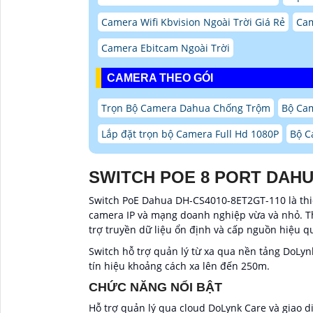
Camera Wifi Kbvision Ngoài Trời Giá Rẻ
Cam
Camera Ebitcam Ngoài Trời
CAMERA THEO GÓI
Trọn Bộ Camera Dahua Chống Trộm
Bộ Ca
Lắp đặt trọn bộ Camera Full Hd 1080P
Bộ C
SWITCH POE 8 PORT DAHU
Switch PoE Dahua DH-CS4010-8ET2GT-110 là thiế
camera IP và mạng doanh nghiệp vừa và nhỏ. Thi
trợ truyền dữ liệu ổn định và cấp nguồn hiệu qu
Switch hỗ trợ quản lý từ xa qua nền tảng DoLyn
tín hiệu khoảng cách xa lên đến 250m.
CHỨC NĂNG NỔI BẬT
Hỗ trợ quản lý qua cloud DoLynk Care và giao d