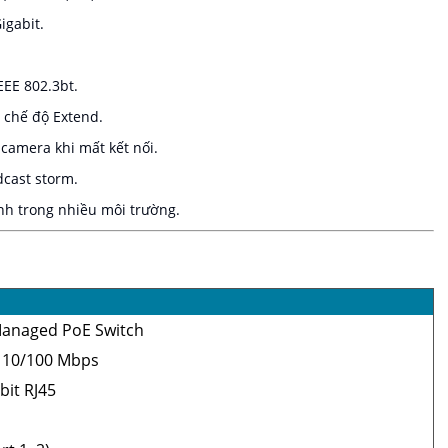
igabit.
EEE 802.3bt.
 chế độ Extend.
camera khi mất kết nối.
cast storm.
ịnh trong nhiều môi trường.
anaged PoE Switch
5 10/100 Mbps
bit RJ45