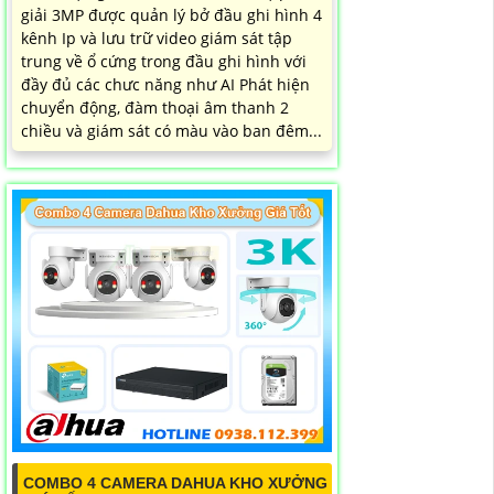
giải 3MP được quản lý bở đầu ghi hình 4
kênh Ip và lưu trữ video giám sát tập
trung về ổ cứng trong đầu ghi hình với
đầy đủ các chưc năng như AI Phát hiện
chuyển động, đàm thoại âm thanh 2
chiều và giám sát có màu vào ban đêm...
COMBO 4 CAMERA DAHUA KHO XƯỞNG