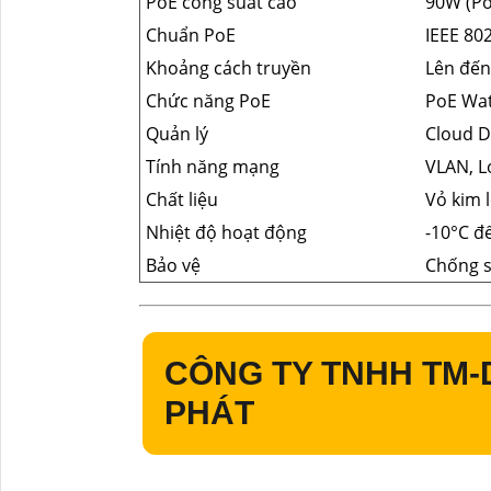
PoE công suất cao
90W (Po
Chuẩn PoE
IEEE 802
Khoảng cách truyền
Lên đế
Chức năng PoE
PoE Wa
Quản lý
Cloud D
Tính năng mạng
VLAN, L
Chất liệu
Vỏ kim l
Nhiệt độ hoạt động
-10°C đ
Bảo vệ
Chống s
CÔNG TY TNHH TM-
PHÁT