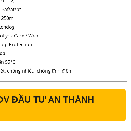
rt 1–2)
.3af/at/bt
n 250m
tchdog
oLynk Care / Web
oop Protection
oại
ến 55°C
ét, chống nhiễu, chống tĩnh điện
DV ĐẦU TƯ AN THÀNH