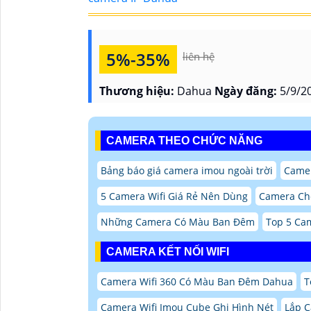
5%-35%
liên hệ
Thương hiệu:
Dahua
Ngày đăng:
5/9/20
CAMERA THEO CHỨC NĂNG
Bảng báo giá camera imou ngoài trời
Camer
5 Camera Wifi Giá Rẻ Nên Dùng
Camera Che
Những Camera Có Màu Ban Đêm
Top 5 Ca
CAMERA KẾT NỐI WIFI
Camera Wifi 360 Có Màu Ban Đêm Dahua
T
Camera Wifi Imou Cube Ghi Hình Nét
Lắp C