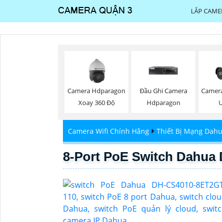
LẮP CAME
Camera Hdparagon
Đầu Ghi Camera
Camer
Xoay 360 Độ
Hdparagon
U
Camera Wifi Chính Hãng
Thiết Bị Mạng Dah
8-Port PoE Switch Dahua