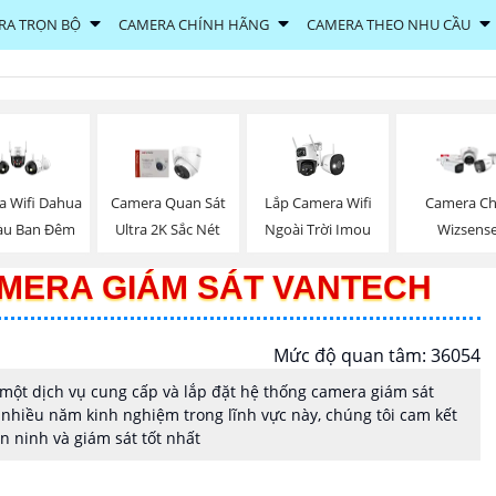
RA TRỌN BỘ
CAMERA CHÍNH HÃNG
CAMERA THEO NHU CẦU
Lắp Camera Wifi
a Wifi Dahua
Camera Quan Sát
Camera Ch
Ngoài Trời Imou
àu Ban Đêm
Ultra 2K Sắc Nét
Wizsens
AMERA GIÁM SÁT VANTECH
Mức độ quan tâm: 36054
một dịch vụ cung cấp và lắp đặt hệ thống camera giám sát
nhiều năm kinh nghiệm trong lĩnh vực này, chúng tôi cam kết
 ninh và giám sát tốt nhất