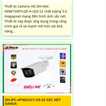
Thiết bị Camera HD DH-HAC-
HDW1509TLQP-A-LED-S2 chất lượng 5.0
megapixel mang đến hình ảnh sắc nét.
Thiết bị này được ứng dụng trong công
trình giá rẻ và mạnh mẽ hơn với khả
năng...
DH-IPC-HFW2231T-AS-S2 SẮC NÉT
DAHUA