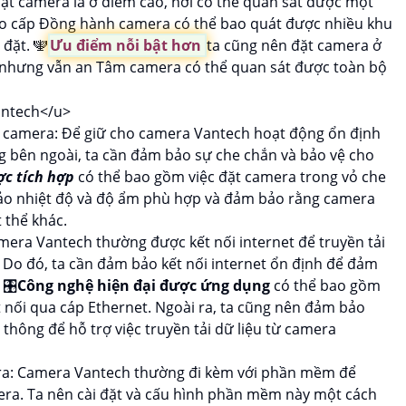
để đặt camera là ở điểm cao, nơi có thể quan sát được một
ao cấp Đồng hành camera có thể bao quát được nhiều khu
đặt. ️🕎
Ưu điểm nỗi bật hơn
ta cũng nên đặt camera ở
, nhưng vẫn an Tâm camera có thể quan sát được toàn bộ
 camera: Để giữ cho camera Vantech hoạt động ổn định
g bên ngoài, ta cần đảm bảo sự che chắn và bảo vệ cho
ợc tích hợp
có thể bao gồm việc đặt camera trong vỏ che
bảo nhiệt độ và độ ẩm phù hợp và đảm bảo rằng camera
 thể khác.
amera Vantech thường được kết nối internet để truyền tải
. Do đó, ta cần đảm bảo kết nối internet ổn định để đảm
 🎛
Công nghệ hiện đại được ứng dụng
có thể bao gồm
 nối qua cáp Ethernet. Ngoài ra, ta cũng nên đảm bảo
hông để hỗ trợ việc truyền tải dữ liệu từ camera
ra: Camera Vantech thường đi kèm với phần mềm để
mera. Ta nên cài đặt và cấu hình phần mềm này một cách