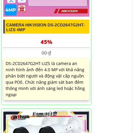
CAMERA HIKVISION DS-2CD2647G2HT-
LIZS 4MP
45%
00 ₫
DS-2CD2647G2HT-LIZS là camera an
ninh hình ảnh đến 4.0 MP với khả năng
phân biệt người và động vật cấp nguồn
qua POE. Chức năng giám sát ban đêm
thông minh với ánh sáng led hoặc hồng
ngoại