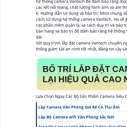
hệ thống camera Vantech để đảm bảo rằng mọi 
các kết nối mạng, chất lượng hình ảnh và âm th
6. Hướng dẫn sử dụng và bảo trì: Nhìn chung v
cách sử dụng hệ thống camera Vantech. Họ sẽ giả
các phần mềm quản lý, và cách duy trì và bảo tr
bán hàng và bảo trì để đảm bảo rằng hệ thống 
dài.
Với quy trình lắp đặt camera Vantech chuyên n
thống giám sát an ninh tốt nhất, đáng tin cậy và 
BỐ TRÍ LẮP ĐẶT C
LẠI HIỆU QUẢ CAO
Lựa Chọn Ngay Các Bộ Sản Phẩm Camera Siêu C
Lắp Camera Văn Phòng Giá Rẻ Có Thu Âm
Lắp Bộ Camera wifi Văn Phòng Sắc Nét
Trọn Bộ Camera Văn Phòng Có Màu Ban Đêm