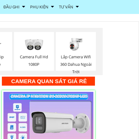
ĐẦU GHI
PHỤ KIỆN
TƯ VẤN
Lắp Camera Wifi
ip
Camera Full Hd
360 Dahua Ngoài
e
1080P
Trời
CAMERA QUAN SÁT GIÁ RẺ