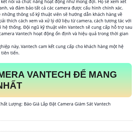
kết nối và chức năng hoạt động như mong đợi. Họ sẽ xem xét
anh, và đảm bảo tất cả các camera được cấu hình chính xác.
ề những thông số kỹ thuật viên sẽ hướng dẫn khách hàng về
i thích cách xem và xử lý dữ liệu từ camera, cách tương tác với
ì hệ thống. Đội ngũ kỹ thuật viên Vantech sẽ cung cấp hỗ trợ sau
camera Vantech hoạt động ổn định và hiệu quả trong thời gian
ghiệp này, Vantech cam kết cung cấp cho khách hàng một hệ
tiên tiến.
AMERA VANTECH ĐỂ MANG
 NHẤT
hất Lượng: Báo Giá Lắp Đặt Camera Giám Sát Vantech