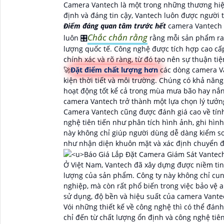
Camera Vantech là một trong những thương hiệ
định và đáng tin cậy, Vantech luôn được người t
Điểm đáng quan tâm trước hết
camera Vantech đ
Chắc chắn rằng
luôn 🎛
rằng mỗi sản phẩm ra 
lượng quốc tế. Công nghệ được tích hợp cao cấ
chính xác và rõ ràng, từ đó tạo nên sự thuận ti
🚀
Đặt điểm chất lượng hơn
các dòng camera Va
kiện thời tiết và môi trường. Chúng có khả năng
hoạt động tốt kể cả trong mùa mưa bão hay nắn
camera Vantech trở thành một lựa chọn lý tưởng
Camera Vantech cũng được đánh giá cao về tính
nghệ tiên tiến như phân tích hình ảnh, ghi hìn
này không chỉ giúp người dùng dễ dàng kiểm so
như nhận diện khuôn mặt và xác định chuyển 
Ở Việt Nam, Vantech đã xây dựng được niềm tin
lượng của sản phẩm. Công ty này không chỉ cun
nghiệp, mà còn rất phổ biến trong việc bảo vệ 
sử dụng, độ bền và hiệu suất của camera Vante
Vói những thiết kế về công nghệ thì có thể đá
chỉ đến từ chất lượng ổn định và công nghệ tiê