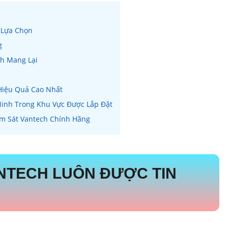
 Lựa Chọn
g
h Mang Lại
Hiệu Quả Cao Nhất
inh Trong Khu Vực Được Lắp Đặt
ám Sát Vantech Chính Hãng
NTECH LUÔN ĐƯỢC TIN