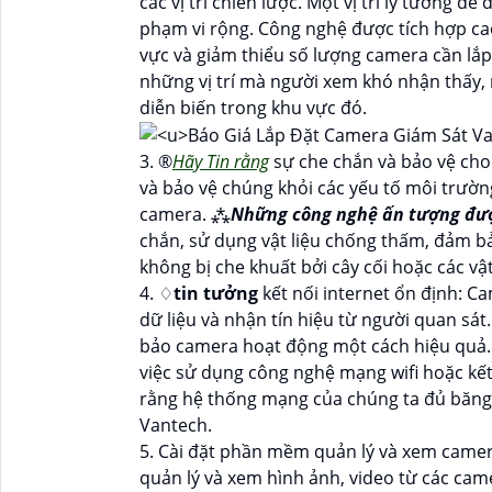
các vị trí chiến lược. Một vị trí lý tưởng 
phạm vi rộng. Công nghệ được tích hợp c
vực và giảm thiểu số lượng camera cần lắp 
những vị trí mà người xem khó nhận thấy
diễn biến trong khu vực đó.
3. ®️
Hãy Tin rằng
sự che chắn và bảo vệ cho
và bảo vệ chúng khỏi các yếu tố môi trườn
camera. ⁂
Những công nghệ ấn tượng đư
chắn, sử dụng vật liệu chống thấm, đảm 
không bị che khuất bởi cây cối hoặc các vật
4. ♢
tin tưởng
kết nối internet ổn định: C
dữ liệu và nhận tín hiệu từ người quan sát
bảo camera hoạt động một cách hiệu quả.
việc sử dụng công nghệ mạng wifi hoặc kết
rằng hệ thống mạng của chúng ta đủ băng t
Vantech.
5. Cài đặt phần mềm quản lý và xem came
quản lý và xem hình ảnh, video từ các ca