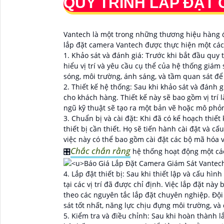
QUY TRÌNH LẮP ĐẶT
Vantech là một trong những thương hiệu hàng đầ
lắp đặt camera Vantech được thực hiện một các
1. Khảo sát và đánh giá: Trước khi bắt đầu quy t
hiểu vị trí và yêu cầu cụ thể của hệ thống giám
sóng, môi trường, ánh sáng, và tầm quan sát để
2. Thiết kế hệ thống: Sau khi khảo sát và đánh 
cho khách hàng. Thiết kế này sẽ bao gồm vị trí 
ngũ kỹ thuật sẽ tạo ra một bản vẽ hoặc mô phỏn
3. Chuẩn bị và cài đặt: Khi đã có kế hoạch thiế
thiết bị cần thiết. Họ sẽ tiến hành cài đặt và
việc này có thể bao gồm cài đặt các bộ mã hóa vi
Chắc chắn rằng
🎛
hệ thống hoạt động một cá
4. Lắp đặt thiết bị: Sau khi thiết lập và cấu hì
tại các vị trí đã được chỉ định. Việc lắp đặt nà
theo các nguyên tắc lắp đặt chuyên nghiệp. Đội
sát tốt nhất, năng lực chịu đựng môi trường, v
5. Kiểm tra và điều chỉnh: Sau khi hoàn thành lắ