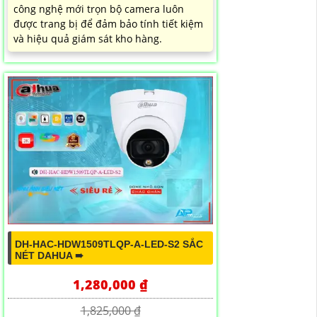
công nghệ mới trọn bộ camera luôn
được trang bị để đảm bảo tính tiết kiệm
và hiệu quả giám sát kho hàng.
DH-HAC-HDW1509TLQP-A-LED-S2 SẮC
NÉT DAHUA ➠
1,280,000 ₫
1,825,000 ₫