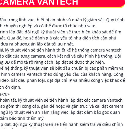
 CAMERA VANTECH
u trong lĩnh vực thiết bị an ninh và quản lý giám sát. Quy trình
h chuyên nghiệp và có thể được tổ chức như sau:
rình lắp đặt, đội ngũ kỹ thuật viên sẽ thực hiện khảo sát để tìm
 sát. Qua đó, họ sẽ đánh giá các yếu tố như diện tích cần phủ
 đưa ra phương án lắp đặt tối ưu nhất.
giá, kỹ thuật viên sẽ tiến hành thiết kế hệ thống camera Vantech
lắp đặt của từng camera, cách kết nối và cấu hình hệ thống. Đội
g 3D để mô tả rõ ràng cách lắp đặt sẽ được thực hiện.
t kế hệ thống, kỹ thuật viên sẽ bắt đầu chuẩn bị các phần mềm và
 cấu hình camera Vantech theo đúng yêu cầu của khách hàng. Công
deo, bắt đầu phân loại, đặt địa chỉ IP và nhiều công việc khác để
ch ổn định.
nh hoàn tất, kỹ thuật viên sẽ tiến hành lắp đặt các camera Vantech
y bao gồm thi công cáp, gắn đế hoặc và gắn trục, và cài đặt camera
 ngũ kỹ thuật viên an Tâm rằng việc lắp đặt đảm bảo góc quan
à đảm bảo tính thẩm mỹ.
p đặt, đội ngũ kỹ thuật viên sẽ tiến hành kiểm tra và điều chỉnh