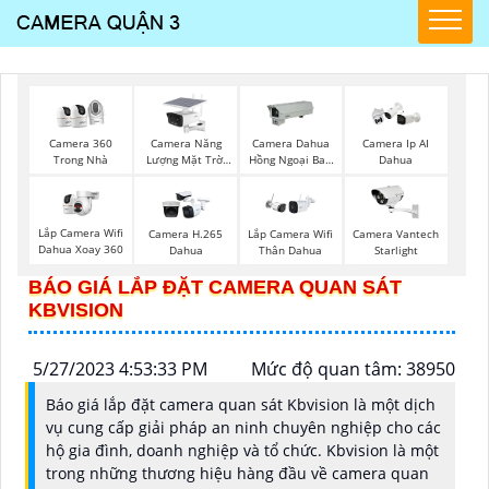
Camera Năng
Camera 360
Camera Dahua
Camera Ip AI
Lượng Mặt Trời
Trong Nhà
Hồng Ngoại Ban
Dahua
Dahua
Đêm
Lắp Camera Wifi
Camera H.265
Lắp Camera Wifi
Camera Vantech
Dahua Xoay 360
Dahua
Thân Dahua
Starlight
BÁO GIÁ LẮP ĐẶT CAMERA QUAN SÁT
KBVISION
5/27/2023 4:53:33 PM
Mức độ quan tâm: 38950
Báo giá lắp đặt camera quan sát Kbvision là một dịch
vụ cung cấp giải pháp an ninh chuyên nghiệp cho các
hộ gia đình, doanh nghiệp và tổ chức. Kbvision là một
trong những thương hiệu hàng đầu về camera quan