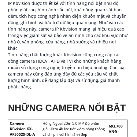
IP Kbvision được thiết kế với tính năng nổi bật như độ
phân giải cao, hình ảnh sắc nét, khả năng quan sát ban
đêm, tích hợp công nghệ nhận diện khuôn mặt và chuyển
động, ghi hình và lưu trữ dữ liệu qua mạng. Nhờ vào các
tính năng này, camera IP Kbvision mang lại hiệu quả cao
trong việc giám sát và bảo vệ an ninh cho các khu vực như
nhà ở, văn phòng, cửa hàng, nhà xưởng và nhiều nơi
khác.
Tính năng chất lượng khác Kbvision cũng cung cấp các
dòng camera HDCVI, AHD và TVI cho những khách hàng
muốn sử dụng công nghệ truyền tín hiệu analog. Các loại
camera này cũng đáp ứng đầy đủ các yêu cầu về chất
lượng hình ảnh, dễ dàng lắp đặt và sử dụng, giá thành
phải chăng.
NHỮNG CAMERA NỔI BẬT
Camera
Hồng Ngoại 20m 5.0 MP Độ phân
693,700
KBvision KX-
giải Ultra 4k lite tiết kiệm băng thông
VNĐ
AF5002S-DL-A
và chi phí với hình ảnh đẹp