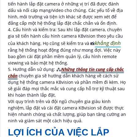
tiến hành lắp đặt camera ở những vị trí đã được đánh
dấu và nối cáp mạng/video cho chúng. Các yếu tố về địa
hình, môi trường và tiện ích khác sẽ được xem xét để
đẳng cấp một hệ thống lắp đặt chắc chắn và ổn định.
4. Cấu hình và kiểm tra: Sau khi lắp đặt camera, chuyên
gia sẽ tiến hành cấu hình camera KBvision theo yêu cầu
khẳng định
của khách hàng. Họ cũng sẽ kiểm tra và 📸
rằng hệ thống hoạt động đúng như mong đợi. Việc này
bao gồm cài đặt phần mềm quản lý, cấu hình remote
viewing và bảo mật hệ thống.
5. Hướng dẫn sử dụng: ⁂
Những thông tin cung cấp chắc
chắn
chuyên gia sẽ hướng dẫn khách hàng về cách sử
dụng hệ thống camera KBvision và phần mềm đi kèm. Họ
sẽ giải đáp mọi thắc mắc và cung cấp hỗ trợ kỹ thuật sau
khi hoàn thành lắp đặt.
Với quy trình trên và đội ngũ chuyên gia giàu kinh
nghiệm, lắp đặt và cài đặt camera KBvision sẽ được thực
hiện nhanh chóng và chất lượng, giúp bạn tăng cường an
ninh và giám sát một cách hiệu quả.
LỢI ÍCH CỦA VIỆC LẮP