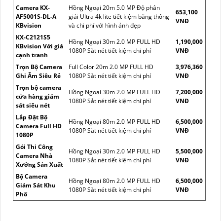
Camera KX-
Hồng Ngoại 20m 5.0 MP Độ phân
653,100
AF5001S-DL-A
giải Ultra 4k lite tiết kiệm băng thông
VNĐ
KBvision
và chi phí với hình ảnh đẹp
KX-C2121S5
Hồng Ngoại 30m 2.0 MP FULL HD
1,190,000
KBvision Với giá
1080P Sắt nét tiết kiệm chi phí
VNĐ
cạnh tranh
Trọn Bộ Camera
Full Color 20m 2.0 MP FULL HD
3,976,360
Ghi Âm Siêu Rẻ
1080P Sắt nét tiết kiệm chi phí
VNĐ
Trọn bộ camera
Hồng Ngoại 30m 2.0 MP FULL HD
7,200,000
cửa hàng giám
1080P Sắt nét tiết kiệm chi phí
VNĐ
sát siêu nét
Lắp Đặt Bộ
Hồng Ngoại 80m 2.0 MP FULL HD
6,500,000
Camera Full HD
1080P Sắt nét tiết kiệm chi phí
VNĐ
1080P
Gói Thi Công
Hồng Ngoại 30m 2.0 MP FULL HD
5,500,000
Camera Nhà
1080P Sắt nét tiết kiệm chi phí
VNĐ
Xưởng Sản Xuất
Bộ Camera
Hồng Ngoại 80m 2.0 MP FULL HD
6,500,000
Giám Sát Khu
1080P Sắt nét tiết kiệm chi phí
VNĐ
Phố