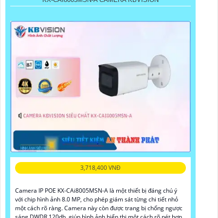
3,718,400 VNĐ
Camera IP POE KX-CAi8005MSN-A là một thiết bị đáng chú ý
với chip hình ảnh 8.0 MP, cho phép giám sát từng chi tiết nhỏ
một cách rõ ràng. Camera này còn được trang bị chống ngược
sáng DWDR 120db, giúp hình ảnh hiển thị một cách rõ nét hơn