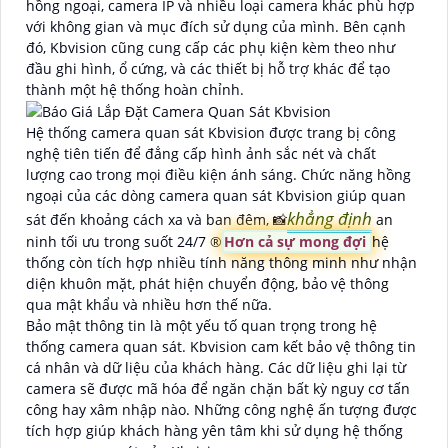
hồng ngoại, camera IP và nhiều loại camera khác phù hợp
với không gian và mục đích sử dụng của mình. Bên cạnh
đó, Kbvision cũng cung cấp các phụ kiện kèm theo như
đầu ghi hình, ổ cứng, và các thiết bị hỗ trợ khác để tạo
thành một hệ thống hoàn chỉnh.
Hệ thống camera quan sát Kbvision được trang bị công
nghệ tiên tiến để đẳng cấp hình ảnh sắc nét và chất
lượng cao trong mọi điều kiện ánh sáng. Chức năng hồng
ngoại của các dòng camera quan sát Kbvision giúp quan
khẳng định
sát đến khoảng cách xa và ban đêm, 📸
an
ninh tối ưu trong suốt 24/7 ®️
Hơn cả sự mong đợi
hệ
thống còn tích hợp nhiều tính năng thông minh như nhận
diện khuôn mặt, phát hiện chuyển động, bảo vệ thông
qua mật khẩu và nhiều hơn thế nữa.
Bảo mật thông tin là một yếu tố quan trọng trong hệ
thống camera quan sát. Kbvision cam kết bảo vệ thông tin
cá nhân và dữ liệu của khách hàng. Các dữ liệu ghi lại từ
camera sẽ được mã hóa để ngăn chặn bất kỳ nguy cơ tấn
công hay xâm nhập nào. Những công nghệ ấn tượng được
tích hợp giúp khách hàng yên tâm khi sử dụng hệ thống