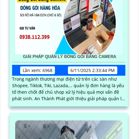
GIẢI PHÁP QUẢN LÝ ĐÓNG GÓI BẰNG CAMERA
Lần xem: 6968
6/11/2025 2:33:44 PM
Trong ngành thương mại điện tử trên các sàn như
Shopee, Tiktok, Tiki, Lazada,… quản lý đơn hàng là yếu
tố then chốt để chủ shop xử lý hiệu quả mọi vấn đề
phát sinh. An Thành Phát giới thiệu giải pháp quản lý
đóng hàng bằng phần mềm trên máy tính kết hợp
camera soi mã vận đơn, nâng cao độ chính xác và
hiệu quả trong quy trình quản lý