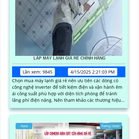
LẮP MÁY LẠNH GIÁ RẺ CHÍNH HÃNG
Lần xem: 9845
4/15/2025 2:21:03 PM
Chọn mua máy lạnh giá rẻ nên ưu tiên các dòng có
công nghệ Inverter để tiết kiệm điện và vận hành êm
ái công suất phù hợp với diện tích phòng để tránh
lãng phí điện năng. Nên tham khảo các thương hiệu
máy lạnh giá rẻ uy tín như Casper, Gree, Reetech… có
mức giá phải chăng và chất lượng ổn định