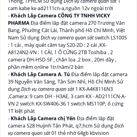
Thông, TPHCM Sử dụng
Dịch vụ camera quan sát
1
cam kabe kx-ad2111cn-a,nguồn 12v ngoài trời
-
Khách Lắp Camera CÔNG TY TNHH VICKY
PHARMA
Địa điểm lăp đặt camera 270 Trương Văn
Bang, Phường Cát Lái, Thành phố Hồ Chí Minh, Việt
Nam Sử dụng
Dịch vụ camera quan sát
switch LS1005
: 1 cái , máy quét cầm tay S20-2D : 2 cái ,KX-
A8124N2-VN : 1 CÁI, 1 Ổ CỨNG 2TB Toshiba , 2
camera DH-H5D-5F , chân loa ,2 box , 20m dây ,
phần mềm online 1tr/năm/2 bàn
-
Khách Lắp Camera A. Tú
Địa điểm lăp đặt camera
39 Nguyễn Văn Săng, Tân Sơn Nhì, Hồ Chí Minh Sử
dụng
Dịch vụ camera quan sát
1 KX-A4K8116N3
,Camera: 9 cam DH - H3AE, 3 cam KX - AD2111CN-A-
VN 2 switch KX-SW406-36 1 switch MS110P, ổ cứng
1T kiệt phát
-
Khách Lắp Camera chị Yến
Địa điểm lăp đặt
camera 528 Huỳnh Tấn Phát, q7,hcm Sử dụng
Dịch
vụ camera quan sát
01 thẻ nhớ 64gb kbvision