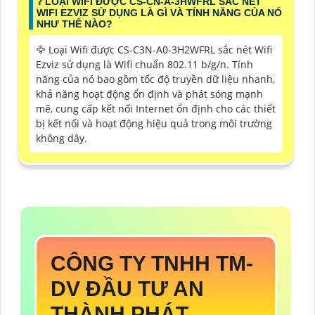
❔ LOẠI WIFI ĐƯỢC CS-CN-A-3HWFRL SẮC NÉT
WIFI EZVIZ SỬ DỤNG LÀ GÌ VÀ TÍNH NĂNG CỦA NÓ
NHƯ THẾ NÀO?
🦅 Loại Wifi được CS-C3N-A0-3H2WFRL sắc nét Wifi
Ezviz sử dụng là Wifi chuẩn 802.11 b/g/n. Tính
năng của nó bao gồm tốc độ truyền dữ liệu nhanh,
khả năng hoạt động ổn định và phát sóng mạnh
mẽ, cung cấp kết nối Internet ổn định cho các thiết
bị kết nối và hoạt động hiệu quả trong môi trường
không dây.
CÔNG TY TNHH TM-
DV ĐẦU TƯ AN
THÀNH PHÁT