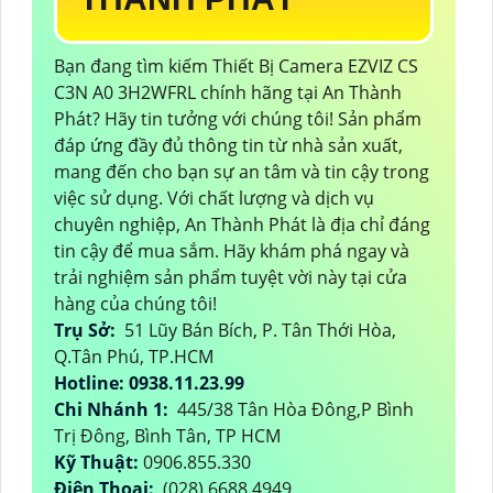
Bạn đang tìm kiếm Thiết Bị Camera EZVIZ CS
C3N A0 3H2WFRL chính hãng tại An Thành
Phát? Hãy tin tưởng với chúng tôi! Sản phẩm
đáp ứng đầy đủ thông tin từ nhà sản xuất,
mang đến cho bạn sự an tâm và tin cậy trong
việc sử dụng. Với chất lượng và dịch vụ
chuyên nghiệp, An Thành Phát là địa chỉ đáng
tin cậy để mua sắm. Hãy khám phá ngay và
trải nghiệm sản phẩm tuyệt vời này tại cửa
hàng của chúng tôi!
Trụ Sở:
51 Lũy Bán Bích, P. Tân Thới Hòa,
Q.Tân Phú, TP.HCM
Hotline: 0938.11.23.99
Chi Nhánh 1:
445/38 Tân Hòa Đông,P Bình
Trị Đông, Bình Tân, TP HCM
Kỹ Thuật:
0906.855.330
Điện Thoại:
(028) 6688.4949