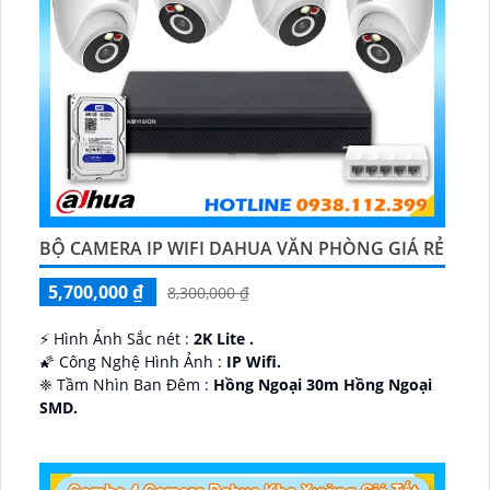
BỘ CAMERA IP WIFI DAHUA VĂN PHÒNG GIÁ RẺ
5,700,000 ₫
8,300,000 ₫
️⚡ Hình Ảnh Sắc nét :
2K Lite .
🌠 Công Nghệ Hình Ảnh :
IP Wifi.
❈ Tầm Nhìn Ban Đêm :
Hồng Ngoại 30m Hồng Ngoại
SMD.
🔩 Thiết Kế Camera
Dome Kim loại + Nhựa.
️✤ Khả Năng :
Thu Âm Và Loa.