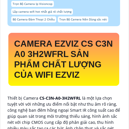
Trọn Bộ Camera Ip Visioncop
Lắp camera wifi hot nhất giá rẻ chất lượng
Bộ Camera Đàm Thoại 2 Chiều
Trọn Bộ Camera Nên Dùng sắc nét
CAMERA EZVIZ CS C3N
A0 3H2WFRL SẢN
PHẨM CHẤT LƯỢNG
CỦA WIFI EZVIZ
Thiết bị Camera
CS-C3N-A0-3H2WFRL
là một lựa chọn
tuyệt vời với những ưu điểm nổi bật như thu âm rõ ràng,
công nghệ ban đêm hồng ngoại Smart IR công suất cao để
giúp quan sát trong môi trường thiếu sáng, hình ảnh sắc
nét với chip CMOS cung cấp độ phân giải cao, thu hình
nhiều màu sắc tạo ra các bức ảnh chân thực và sắc nét.