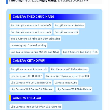
Thương hiệu:
Ezviz
Ngày đăng:
3/15/2023 5:09:25 PM
CAMERA THEO CHỨC NĂNG
Bản báo giá camera wifi imou mới
Báo giá camera hikvision
Bản báo giá camera wifi ezviz mới
Báo giá camera wifi
Top 5 Camera Có Màu Ban Đêm Siêu Sáng
camera quay rõ tem đơn hàng
Báo Giá Camera Dahua Mới Up Cập Nhật
Top 5 Camera Lắp Công Trình
CAMERA KẾT NỐI WIFI
Báo giá camera wifi dahua mới
Lắp Camera Wifi Thân Kbvision
Lắp Camera Full HD 1080P
Camera Wifi Kbvision Ngoài Trời 360
Lắp Camera Wifi Có Màu Ban Đêm
Camera Imou Cube
Lắp Camera Wifi Dahua 3K Siêu Nét
Lắp Camera Wifi Thân Dahua
CAMERA THEO GÓI
Lắp Camera Trọn Bộ Độ Phân Giải Ultra Hd