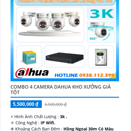
COMBO 4 CAMERA DAHUA KHO XƯỞNG GIÁ
TỐT
5,500,000 ₫
6,500,000 ₫
️⚡ Hình Ành Chất Lượng :
3k .
⚛️ Công Nghệ :
IP Wifi.
❈ Khoảng Cách Ban Đêm :
Hồng Ngoại 30m Có Màu