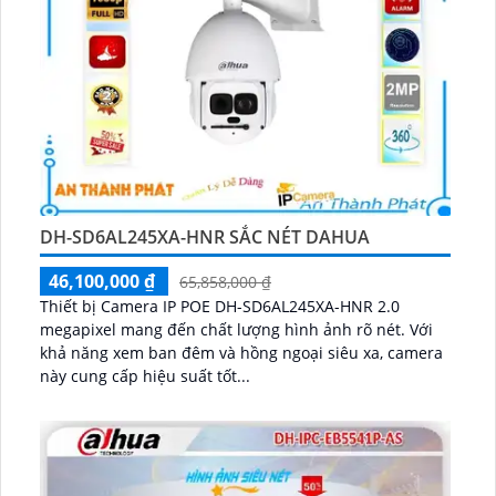
DH-SD6AL245XA-HNR SẮC NÉT DAHUA
46,100,000 ₫
65,858,000 ₫
Thiết bị Camera IP POE DH-SD6AL245XA-HNR 2.0
megapixel mang đến chất lượng hình ảnh rõ nét. Với
khả năng xem ban đêm và hồng ngoại siêu xa, camera
này cung cấp hiệu suất tốt...