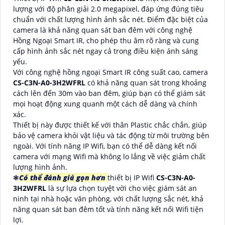
lượng với độ phân giải 2.0 megapixel, đáp ứng đúng tiêu
chuẩn với chất lượng hình ảnh sắc nét. Điểm đặc biệt của
camera là khả năng quan sát ban đêm với công nghệ
Hồng Ngoại Smart IR, cho phép thu âm rõ ràng và cung
cấp hình ảnh sắc nét ngay cả trong điều kiện ánh sáng
yếu.
Với công nghệ hồng ngoại Smart IR công suất cao, camera
CS-C3N-A0-3H2WFRL
có khả năng quan sát trong khoảng
cách lên đến 30m vào ban đêm, giúp bạn có thể giám sát
mọi hoạt động xung quanh một cách dễ dàng và chính
xác.
Thiết bị này được thiết kế với thân Plastic chắc chắn, giúp
bảo vệ camera khỏi vật liệu và tác động từ môi trường bên
ngoài. Với tính năng IP Wifi, bạn có thể dễ dàng kết nối
camera với mạng Wifi mà không lo lắng về việc giảm chất
lượng hình ảnh.
❃
Có thể đánh giá gọn hơn
thiết bị IP Wifi
CS-C3N-A0-
3H2WFRL
là sự lựa chọn tuyệt vời cho việc giám sát an
ninh tại nhà hoặc văn phòng, với chất lượng sắc nét, khả
năng quan sát ban đêm tốt và tính năng kết nối Wifi tiện
lợi.