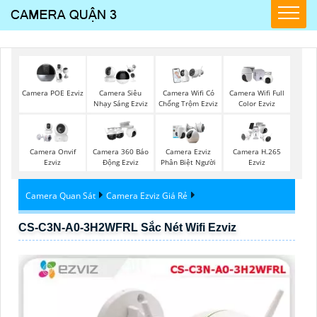
Camera POE Ezviz
Camera Siêu
Camera Wifi Có
Camera Wifi Full
Nhạy Sáng Ezviz
Chống Trộm Ezviz
Color Ezviz
Camera Onvif
Camera 360 Báo
Camera Ezviz
Camera H.265
Ezviz
Động Ezviz
Phân Biệt Người
Ezviz
Camera Quan Sát
Camera Ezviz Giá Rẻ
CS-C3N-A0-3H2WFRL Sắc Nét Wifi Ezviz