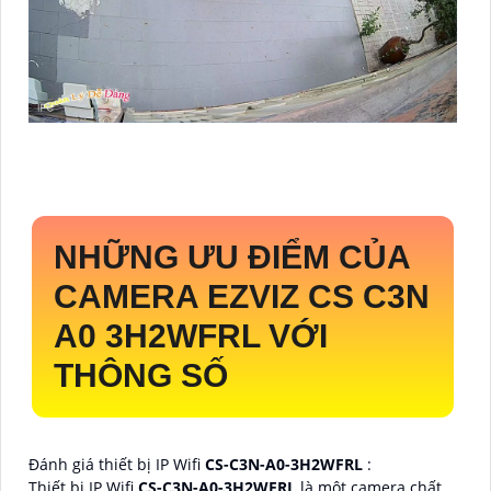
NHỮNG ƯU ĐIỂM CỦA
CAMERA EZVIZ CS C3N
A0 3H2WFRL VỚI
THÔNG SỐ
Đánh giá thiết bị IP Wifi
CS-C3N-A0-3H2WFRL
:
Thiết bị IP Wifi
CS-C3N-A0-3H2WFRL
là một camera chất