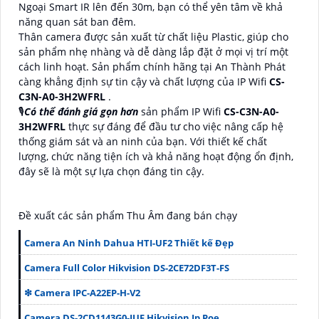
Ngoại Smart IR lên đến 30m, bạn có thể yên tâm về khả
năng quan sát ban đêm.
Thân camera được sản xuất từ chất liệu Plastic, giúp cho
sản phẩm nhẹ nhàng và dễ dàng lắp đặt ở mọi vị trí một
cách linh hoạt. Sản phẩm chính hãng tại An Thành Phát
càng khẳng định sự tin cậy và chất lượng của IP Wifi
CS-
C3N-A0-3H2WFRL
.
🎙
Có thể đánh giá gọn hơn
sản phẩm IP Wifi
CS-C3N-A0-
3H2WFRL
thực sự đáng để đầu tư cho việc nâng cấp hệ
thống giám sát và an ninh của bạn. Với thiết kế chất
lượng, chức năng tiện ích và khả năng hoạt động ổn định,
đây sẽ là một sự lựa chọn đáng tin cậy.
Đề xuất các sản phẩm Thu Âm đang bán chạy
Camera An Ninh Dahua HTI-UF2 Thiết kế Đẹp
Camera Full Color Hikvision DS-2CE72DF3T-FS
❇ Camera IPC-A22EP-H-V2
Camera DS-2CD1143G0-IUF Hikvision Ip Poe