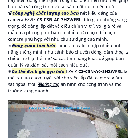
này hoạt động hiệu quả trong mọi điều kiện thời tiết, giúp
bạn bảo vệ công trình và tài sản một cách hiệu quả.
📽
Công nghệ chất lượng cao hơn
nét kiểu dáng của
camera EZVIZ
CS-C3N-A0-3H2WFRL
đơn giản nhưng sang
trọng, dễ dàng lắp đặt và điều chỉnh vị trí. Với giá rẻ và
mẫu mã phong phú, bạn có nhiều lựa chọn để chọn
camera phù hợp với nhu cầu sử dụng của mình.
⚜️
Đáng quan tâm hơn
camera này tích hợp nhiều tính
năng thông minh như cảnh báo chuyển động, đàm thoại 2
chiều, hỗ trợ thẻ nhớ và các tính năng khác để giúp bạn
quản lý và giám sát một cách hiệu quả.
❃
Có thể đánh giá gọn hơn
EZVIZ
CS-C3N-A0-3H2WFRL
là
một sự lựa chọn tuyệt vời cho việc lắp đặt camera giám
sát ngoài trời, 🎛
đẳng cấp
an ninh cho công trình và môi
trường xung quanh.