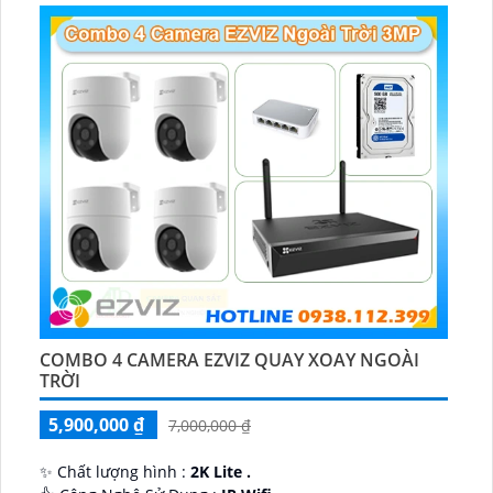
COMBO 4 CAMERA EZVIZ QUAY XOAY NGOÀI
TRỜI
5,900,000 ₫
7,000,000 ₫
✨ Chất lượng hình :
2K Lite .