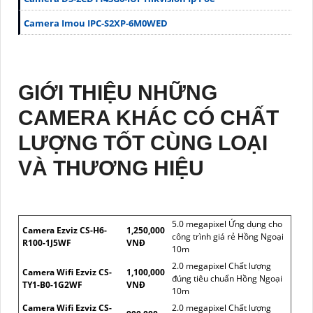
Camera Imou IPC-S2XP-6M0WED
GIỚI THIỆU NHỮNG
CAMERA KHÁC CÓ CHẤT
LƯỢNG TỐT CÙNG LOẠI
VÀ THƯƠNG HIỆU
5.0 megapixel Ứng dụng cho
Camera Ezviz CS-H6-
1,250,000
công trình giá rẻ Hồng Ngoại
R100-1J5WF
VNĐ
10m
2.0 megapixel Chất lượng
Camera Wifi Ezviz CS-
1,100,000
đúng tiêu chuẩn Hồng Ngoại
TY1-B0-1G2WF
VNĐ
10m
Camera Wifi Ezviz CS-
2.0 megapixel Chất lượng