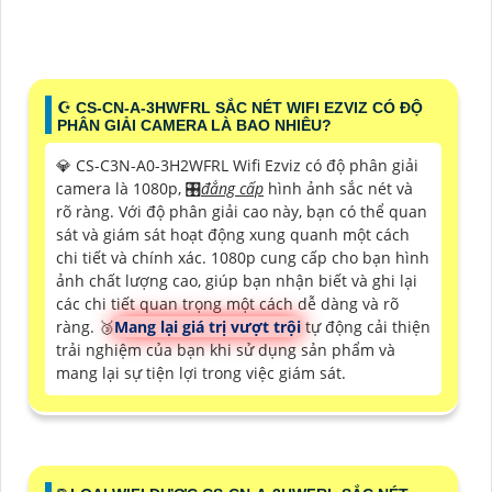
☪ CS-CN-A-3HWFRL SẮC NÉT WIFI EZVIZ CÓ ĐỘ
PHÂN GIẢI CAMERA LÀ BAO NHIÊU?
💎 CS-C3N-A0-3H2WFRL Wifi Ezviz có độ phân giải
camera là 1080p, 🎛
đẳng cấp
hình ảnh sắc nét và
rõ ràng. Với độ phân giải cao này, bạn có thể quan
sát và giám sát hoạt động xung quanh một cách
chi tiết và chính xác. 1080p cung cấp cho bạn hình
ảnh chất lượng cao, giúp bạn nhận biết và ghi lại
các chi tiết quan trọng một cách dễ dàng và rõ
ràng. 🥉
Mang lại giá trị vượt trội
tự động cải thiện
trải nghiệm của bạn khi sử dụng sản phẩm và
mang lại sự tiện lợi trong việc giám sát.