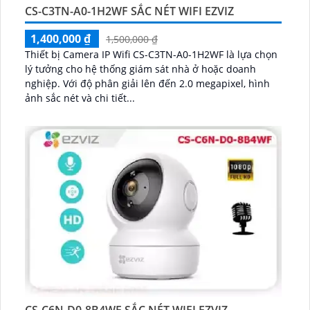
CS-C3TN-A0-1H2WF SẮC NÉT WIFI EZVIZ
1,400,000 ₫
1,500,000 ₫
Thiết bị Camera IP Wifi CS-C3TN-A0-1H2WF là lựa chọn
lý tưởng cho hệ thống giám sát nhà ở hoặc doanh
nghiệp. Với độ phân giải lên đến 2.0 megapixel, hình
ảnh sắc nét và chi tiết...
CS-C6N-D0-8B4WF SẮC NÉT WIFI EZVIZ