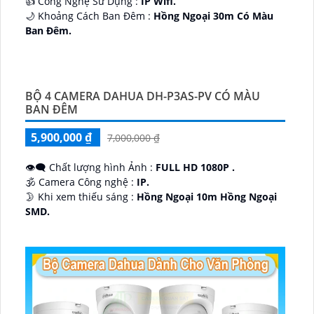
👍 Công Nghệ Sử Dụng :
IP Wifi.
🌙 Khoảng Cách Ban Đêm :
Hồng Ngoại 30m Có Màu
Ban Ðêm.
🕉️ Cấu Tạo Camera
IP67 xoay 360.
️📡 Ưu Điểm :
Thu Âm Và Loa.
BỘ 4 CAMERA DAHUA DH-P3AS-PV CÓ MÀU
BAN ĐÊM
5,900,000 ₫
7,000,000 ₫
👁️‍🗨 Chất lượng hình Ảnh :
FULL HD 1080P .
🕉️ Camera Công nghệ :
IP.
🌛 Khi xem thiếu sáng :
Hồng Ngoại 10m Hồng Ngoại
SMD.
♊ Camera Thiết Kế
Dome Kim loại + Nhựa.
️💎 Chức Năng :
Thu Âm.