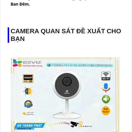
Ban Ðêm.
👑 Thiết Kế Camera
Xoay 360.
️✔️ Ưu Điểm :
Thu Âm Và Loa.
CAMERA QUAN SÁT ĐỀ XUẤT CHO
BẠN