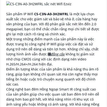
Sản phẩm IP Wifi
CS-C3N-A0-3H2WFRL
là một lựa chọn
xuất sắc cho việc giám sát và bảo vệ nhà ở, cửa hàng hay
văn phòng của bạn. Với độ phân giải sắc nét lên đến 2.0
megapixel, bạn có thể chắc chắn rằng mọi chi tiết sẽ được
ghi lại một cách rõ ràng và chính xác.
Một trong những điểm mạnh của sản phẩm này là việc
được trang bị công nghệ IP Wifi giúp việc cài đặt và sử
dụng trở nên dễ dàng và tiện lợi hơn. Không chỉ vậy, chất
lượng hình ảnh vẫn được 🎛
đẳng cấp
không bị giảm sút
nhờ chip CMOS cùng với các định dạng nén video
H.265/H.264+/H.264 hiện đại.
Điểm ấn tượng khác của sản phẩm là khả năng thu âm rõ
ràng, giúp bạn không chỉ quan sát mà còn nghe thấy mọi
tiếng ồn hoặc cuộc trò chuyện xung quanh với độ chính
xác cao.
Công nghệ ban đêm Hồng Ngoại Smart IR công suất cao
của sản phẩm giúp cho việc quan sát ban đêm trở nên dễ
dàng hơn bao giờ hết, với khả năng nhìn rõ khu vực có
ánh sáng yếu hoặc không có ánh sáng. Với khả năng Hồng