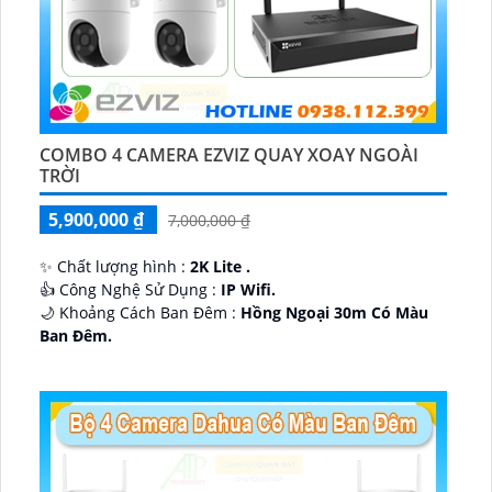
COMBO 4 CAMERA EZVIZ QUAY XOAY NGOÀI
TRỜI
5,900,000 ₫
7,000,000 ₫
✨ Chất lượng hình :
2K Lite .
👍 Công Nghệ Sử Dụng :
IP Wifi.
🌙 Khoảng Cách Ban Đêm :
Hồng Ngoại 30m Có Màu
Ban Ðêm.
🕉️ Cấu Tạo Camera
IP67 xoay 360.
️📡 Ưu Điểm :
Thu Âm Và Loa.