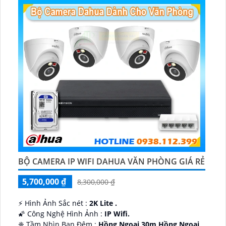
BỘ CAMERA IP WIFI DAHUA VĂN PHÒNG GIÁ RẺ
5,700,000 ₫
8,300,000 ₫
️⚡ Hình Ảnh Sắc nét :
2K Lite .
🌠 Công Nghệ Hình Ảnh :
IP Wifi.
❈ Tầm Nhìn Ban Đêm :
Hồng Ngoại 30m Hồng Ngoại