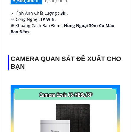
5,500,000 ₫
6,500,000 ₫
️⚡ Hình Ành Chất Lượng :
3k .
⚛️ Công Nghệ :
IP Wifi.
❈ Khoảng Cách Ban Đêm :
Hồng Ngoại 30m Có Màu
Ban Ðêm.
👑 Thiết Kế Camera
Xoay 360.
️✔️ Ưu Điểm :
Thu Âm Và Loa.
CAMERA QUAN SÁT ĐỀ XUẤT CHO
BẠN