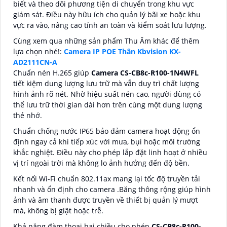
biết và theo dõi phương tiện di chuyển trong khu vực
giám sát. Điều này hữu ích cho quản lý bãi xe hoặc khu
vực ra vào, nâng cao tính an toàn và kiểm soát lưu lượng.
Cùng xem qua những sản phẩm Thu Âm khác để thêm
lựa chọn nhé!:
Camera IP POE Thân Kbvision KX-
AD2111CN-A
Chuẩn nén H.265 giúp
Camera CS-CB8c-R100-1N4WFL
tiết kiệm dung lượng lưu trữ mà vẫn duy trì chất lượng
hình ảnh rõ nét. Nhờ hiệu suất nén cao, người dùng có
thể lưu trữ thời gian dài hơn trên cùng một dung lượng
thẻ nhớ.
Chuẩn chống nước IP65 bảo đảm camera hoạt động ổn
định ngay cả khi tiếp xúc với mưa, bụi hoặc môi trường
khắc nghiệt. Điều này cho phép lắp đặt linh hoạt ở nhiều
vị trí ngoài trời mà không lo ảnh hưởng đến độ bền.
Kết nối Wi-Fi chuẩn 802.11ax mang lại tốc độ truyền tải
nhanh và ổn định cho camera .Băng thông rộng giúp hình
ảnh và âm thanh được truyền về thiết bị quản lý mượt
mà, không bị giật hoặc trễ.
Khả năng đàm thoại hai chiều cho phép
CS-CB8c-R100-