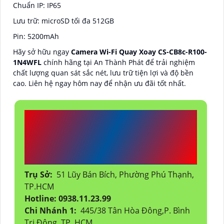
Chuẩn IP: IP65
Lưu trữ: microSD tối đa 512GB
Pin: 5200mAh
Hãy sở hữu ngay
Camera Wi-Fi Quay Xoay CS-CB8c-R100-
1N4WFL
chính hãng tại An Thành Phát để trải nghiệm
chất lượng quan sát sắc nét, lưu trữ tiện lợi và độ bền
cao. Liên hệ ngay hôm nay để nhận ưu đãi tốt nhất.
CÔNG TY TNHH TM-DV
ĐẦU TƯ AN THÀNH
PHÁT
Trụ Sở:
51 Lũy Bán Bích, Phường Phú Thạnh,
TP.HCM
Hotline: 0938.11.23.99
Chi Nhánh 1:
445/38 Tân Hòa Đông,P. Bình
Trị Đông, TP. HCM