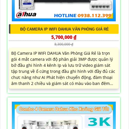
BỘ CAMERA IP WIFI DAHUA VĂN PHÒNG GIÁ RẺ
5,700,000 ₫
8,300,000 ₫
Bộ Camera IP WIFI DAHUA Văn Phòng Giá Rẻ là trọn
gói 4 mắt camera với độ phân giải 3MP được quản lý
bở đầu ghi hình 4 kênh Ip và lưu trữ video giám sát
tập trung về ổ cứng trong đầu ghi hình với đầy đủ các
chưc năng như AI Phát hiện chuyển động, đàm thoại
âm thanh 2 chiều và giám sát có màu vào ban đêm...