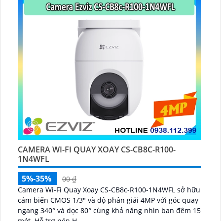
CAMERA WI-FI QUAY XOAY CS-CB8C-R100-
1N4WFL
5%-35%
00 ₫
Camera Wi-Fi Quay Xoay CS-CB8c-R100-1N4WFL sở hữu
cảm biến CMOS 1/3" và độ phân giải 4MP với góc quay
ngang 340° và dọc 80° cùng khả năng nhìn ban đêm 15
mét. Hỗ trợ nén H...