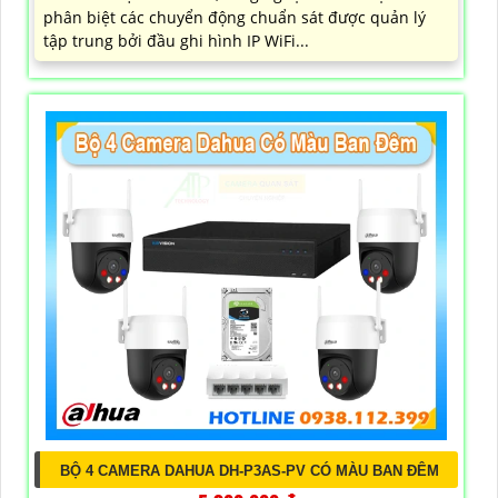
phân biệt các chuyển động chuẩn sát được quản lý
tập trung bởi đầu ghi hình IP WiFi...
BỘ 4 CAMERA DAHUA DH-P3AS-PV CÓ MÀU BAN ĐÊM