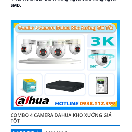
SMD.
🔩 Thiết Kế Camera
Dome Kim loại + Nhựa.
️✤ Khả Năng :
Thu Âm Và Loa.
COMBO 4 CAMERA DAHUA KHO XƯỞNG GIÁ
TỐT