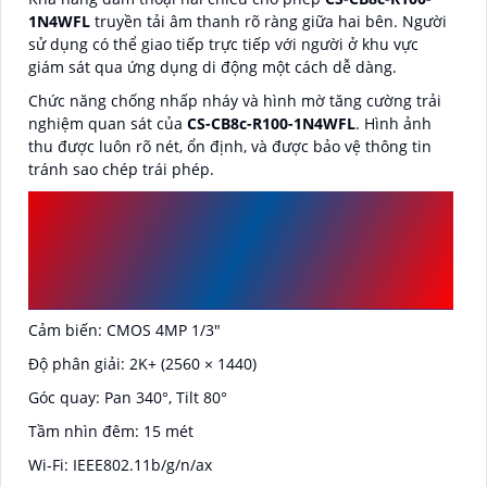
1N4WFL
truyền tải âm thanh rõ ràng giữa hai bên. Người
sử dụng có thể giao tiếp trực tiếp với người ở khu vực
giám sát qua ứng dụng di động một cách dễ dàng.
Chức năng chống nhấp nháy và hình mờ tăng cường trải
nghiệm quan sát của
CS-CB8c-R100-1N4WFL
. Hình ảnh
thu được luôn rõ nét, ổn định, và được bảo vệ thông tin
tránh sao chép trái phép.
THÔNG SỐ KỸ
THUẬT CAMERA CS-
CB8C-R100-1N4WFL
Cảm biến: CMOS 4MP 1/3"
Độ phân giải: 2K+ (2560 × 1440)
Góc quay: Pan 340°, Tilt 80°
Tầm nhìn đêm: 15 mét
Wi-Fi: IEEE802.11b/g/n/ax