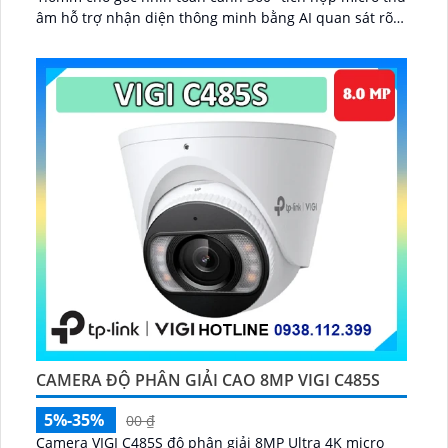
âm hỗ trợ nhận diện thông minh bằng AI quan sát rõ
trong đêm nhờ hồng ngoại 10m lưu trữ linh hoạt qua
microSD 256GB NVR NAS FTP cấp nguồn qua PoE hoặc
DC 12V...
CAMERA ĐỘ PHÂN GIẢI CAO 8MP VIGI C485S
5%-35%
00 ₫
Camera VIGI C485S độ phân giải 8MP Ultra 4K micro