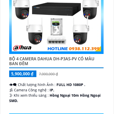
BỘ 4 CAMERA DAHUA DH-P3AS-PV CÓ MÀU
BAN ĐÊM
5,900,000 ₫
7,000,000 ₫
👁️‍🗨 Chất lượng hình Ảnh :
FULL HD 1080P .
🕉️ Camera Công nghệ :
IP.
🌛 Khi xem thiếu sáng :
Hồng Ngoại 10m Hồng Ngoại
SMD.
♊ Camera Thiết Kế
Dome Kim loại + Nhựa.
️💎 Chức Năng :
Thu Âm.