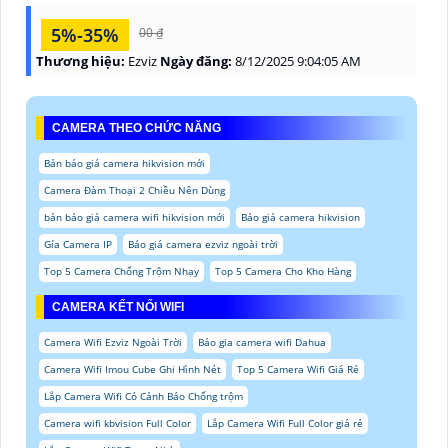
5%-35%
00 ₫
Thương hiệu:
Ezviz
Ngày đăng:
8/12/2025 9:04:05 AM
CAMERA THEO CHỨC NĂNG
Bản báo giá camera hikvision mới
Camera Đàm Thoại 2 Chiều Nên Dùng
bản báo giá camera wifi hikvision mới
Báo giá camera hikvision
Gía Camera IP
Báo giá camera ezviz ngoài trời
Top 5 Camera Chống Trộm Nhạy
Top 5 Camera Cho Kho Hàng
CAMERA KẾT NỐI WIFI
Camera Wifi Ezviz Ngoài Trời
Báo gia camera wifi Dahua
Camera Wifi Imou Cube Ghi Hình Nét
Top 5 Camera Wifi Giá Rẻ
Lắp Camera Wifi Có Cảnh Báo Chống trộm
Camera wifi kbvision Full Color
Lắp Camera Wifi Full Color giá rẻ