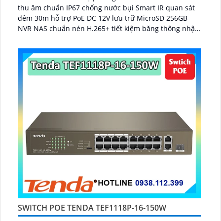
thu âm chuẩn IP67 chống nước bụi Smart IR quan sát
đêm 30m hỗ trợ PoE DC 12V lưu trữ MicroSD 256GB
NVR NAS chuẩn nén H.265+ tiết kiệm băng thông nhận
diện người phương tiện xâm nhập hành vi bất thường
quản lý qua VIGI App VIGI Manager trình duyệt web
giám sát sắc nét bền bỉ...
SWITCH POE TENDA TEF1118P-16-150W