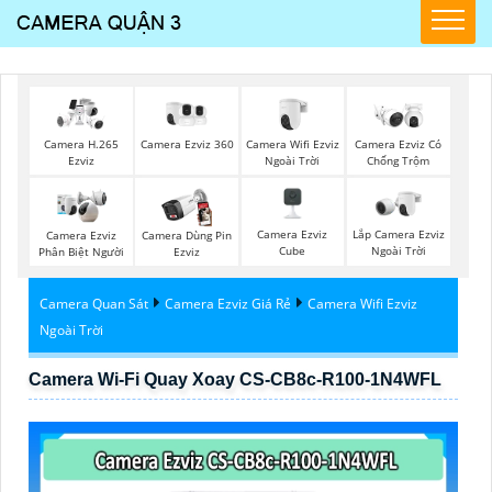
Camera Ezviz 360
Camera Wifi Ezviz
Camera H.265
Camera Ezviz Có
Ngoài Trời
Ezviz
Chống Trộm
Camera Ezviz
Lắp Camera Ezviz
Camera Ezviz
Camera Dùng Pin
Cube
Ngoài Trời
Phân Biệt Người
Ezviz
Camera Quan Sát
Camera Ezviz Giá Rẻ
Camera Wifi Ezviz
Ngoài Trời
Camera Wi-Fi Quay Xoay CS-CB8c-R100-1N4WFL