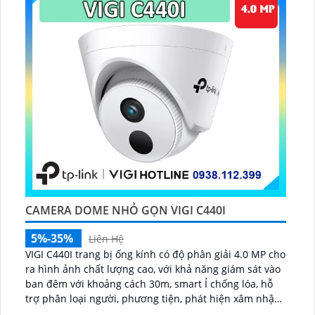
CAMERA DOME NHỎ GỌN VIGI C440I
5%-35%
Liên Hệ
VIGI C440I trang bị ống kính có độ phân giải 4.0 MP cho
ra hình ảnh chất lượng cao, với khả năng giám sát vào
ban đêm với khoảng cách 30m, smart Ỉ chống lóa, hỗ
trợ phân loại người, phương tiện, phát hiện xâm nhập,
vượt ranh giới, hỗ trợ cấp nguồn qua dây mạng PoE...