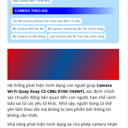
Lắp Camera Wifi Trong Nhà
CAMERA THEO GÓI
Lắp Bộ Camera Dahua Full Color ban đêm có màu
Bộ Camera Wifi Giá Rẻ
Bộ Camera Visioncop Ghi Âm Chính hãng
Bộ Camera Có Báo Đông
Lắp Camera Giá Rẻ Trọn Gói chính hãng
CÔNG NGHỆ TRONG
CAMERA WI-FI CS-CB8C-
R100-1N4WFL
Hệ thống phát hiện hình dạng con người giúp
Camera
Wi-Fi Quay Xoay CS-CB8c-R100-1N4WFL
xác định chính
xác chuyển động liên quan đến con người, hạn chế cảnh
báo sai từ các yếu tố khác. Nhờ vậy, người dùng có thể
yên tâm theo dõi mà không bị làm phiền bởi thông tin
không cần thiết.
Khả năng phát hiện hình dạng xe cho phép camera nhận