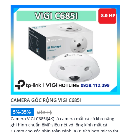
CAMERA GÓC RỘNG VIGI C685I
5%-35%
Liên Hệ
Camera VIGI C685I(4K) là camera mắt cá có khả năng
ghi hình chuẩn 8MP siêu nét với ống kính mắt cá
1.6mm cho góc nhìn toàn cảnh 360° tích hợp micro thu