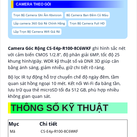
CAMERA THEO GÓI
Trọn Bộ Camera Ghi Âm Kbvision
Bộ Camera Ban Đêm Có Màu
Lắp camera 360 Giá Rẻ Chính Hãng
Trọn Bộ Camera Full HD
Lắp Trọn Bộ Camera Wifi Giá Rẻ
Camera Góc Rộng CS-E4p-R100-8C6WKF
ghi hình sắc nét
với cảm biến CMOS 1/2.8”, độ phân giải 6MP, tốc độ 25
khung hình/giây. WDR kỹ thuật số và DNR 3D giúp cân
bằng ánh sáng, giảm nhiễu, giữ chi tiết rõ ràng.
Bộ lọc IR tự động hỗ trợ chuyển chế độ ngày đêm, tầm
quan sát hồng ngoại 10 mét. Kết nối Wi-Fi đa băng tần,
lưu trữ qua thẻ microSD tối đa 512 GB, phù hợp nhiều
không gian quan sát.
THÔNG SỐ KỸ THUẬT
Mục
Chi tiết
Mã
CS-E4p-R100-8C6WKF