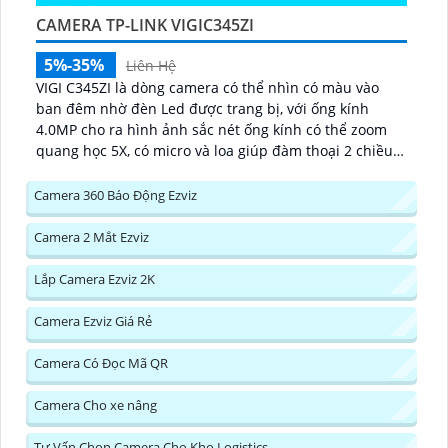
CAMERA TP-LINK VIGIC345ZI
5%-35%
Liên Hệ
VIGI C345ZI là dòng camera có thể nhìn có màu vào
ban đêm nhờ đèn Led được trang bị, với ống kính
4.0MP cho ra hình ảnh sắc nét ống kính có thể zoom
quang học 5X, có micro và loa giúp đàm thoại 2 chiều
trực tiếp qua camera, hỗ trợ phát hiện người và
phương tiện...
Camera 360 Báo Động Ezviz
Camera 2 Mắt Ezviz
Lắp Camera Ezviz 2K
Camera Ezviz Giá Rẻ
Camera Có Đọc Mã QR
Camera Cho xe nâng
Tư Vấn Chọn Camera Cho Kho Logistics