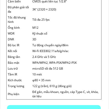
Cảm biến
CMOS quét liên tục 1/2.8”
Độ phân giải tối
3K⁺ (2320 × 2320)
đa
Tốc độ khung
Tối đa 25 fps
hình
Ống kính
M12
WDR
Kỹ thuật số
DNR
3D
Bộ lọc IR
Tự động chuyển ngày/đêm
Kết nối
Wi-Fi IEEE802.11a/b/g/n/ac
Băng tần
2.4 GHz và 5 GHz
Bảo mật
WPA/WPA2, WPA-PSK/WPA2-PSK
Lưu trữ
microSD tối đa 512 GB
Tầm IR
10 mét
Kích thước
φ80 × 35 mm
Trọng lượng
122 g (trần), 610 g (đóng gói)
Đế gắn, mẫu khoan, nguồn, cáp Type-C, vít, khóa,
Phụ kiện
tài liệu