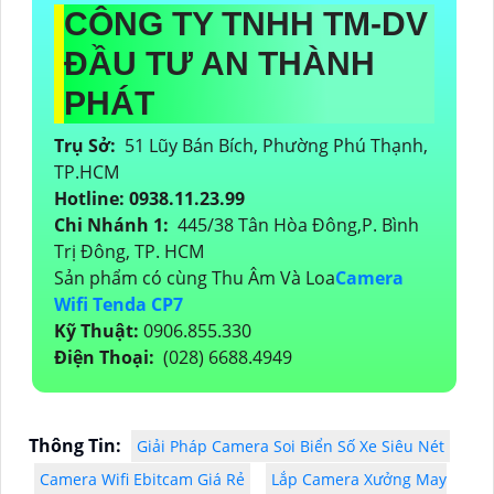
CÔNG TY TNHH TM-DV
ĐẦU TƯ AN THÀNH
PHÁT
Trụ Sở:
51 Lũy Bán Bích, Phường Phú Thạnh,
TP.HCM
Hotline: 0938.11.23.99
Chi Nhánh 1:
445/38 Tân Hòa Đông,P. Bình
Trị Đông, TP. HCM
Sản phẩm có cùng Thu Âm Và Loa
Camera
Wifi Tenda CP7
Kỹ Thuật:
0906.855.330
Điện Thoại:
(028) 6688.4949
Thông Tin:
Giải Pháp Camera Soi Biển Số Xe Siêu Nét
Camera Wifi Ebitcam Giá Rẻ
Lắp Camera Xưởng May