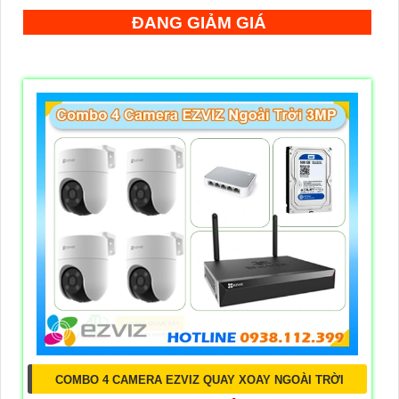
ĐANG GIẢM GIÁ
COMBO 4 CAMERA EZVIZ QUAY XOAY NGOÀI TRỜI