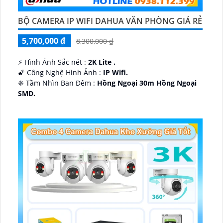
BỘ CAMERA IP WIFI DAHUA VĂN PHÒNG GIÁ RẺ
5,700,000 ₫
8,300,000 ₫
️⚡ Hình Ảnh Sắc nét :
2K Lite .
🌠 Công Nghệ Hình Ảnh :
IP Wifi.
❈ Tầm Nhìn Ban Đêm :
Hồng Ngoại 30m Hồng Ngoại
SMD.
🔩 Thiết Kế Camera
Dome Kim loại + Nhựa.
️✤ Khả Năng :
Thu Âm Và Loa.