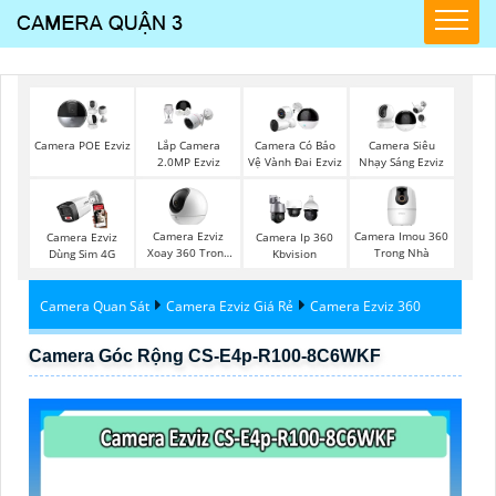
Camera POE Ezviz
Lắp Camera
Camera Có Bảo
Camera Siêu
2.0MP Ezviz
Vệ Vành Đai Ezviz
Nhạy Sáng Ezviz
Camera Ezviz
Camera Imou 360
Camera Ezviz
Camera Ip 360
Xoay 360 Trong
Trong Nhà
Dùng Sim 4G
Kbvision
Nhà
Camera Quan Sát
Camera Ezviz Giá Rẻ
Camera Ezviz 360
Camera Góc Rộng CS-E4p-R100-8C6WKF