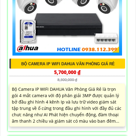
BỘ CAMERA IP WIFI DAHUA VĂN PHÒNG GIÁ RẺ
5,700,000 ₫
8,300,000 ₫
Bộ Camera IP WIFI DAHUA Văn Phòng Giá Rẻ là trọn
gói 4 mắt camera với độ phân giải 3MP được quản lý
bở đầu ghi hình 4 kênh Ip và lưu trữ video giám sát
tập trung về ổ cứng trong đầu ghi hình với đầy đủ các
chưc năng như AI Phát hiện chuyển động, đàm thoại
âm thanh 2 chiều và giám sát có màu vào ban đêm...