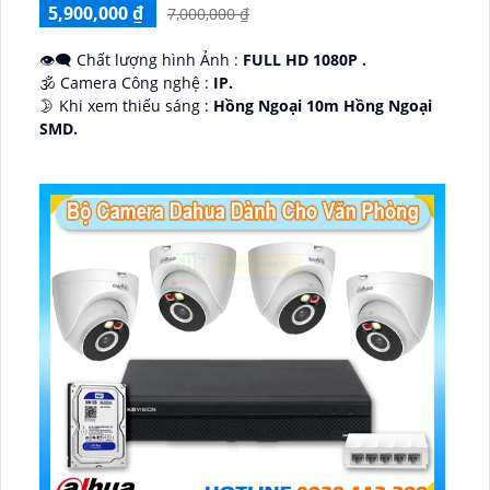
5,900,000 ₫
7,000,000 ₫
👁️‍🗨 Chất lượng hình Ảnh :
FULL HD 1080P .
🕉️ Camera Công nghệ :
IP.
🌛 Khi xem thiếu sáng :
Hồng Ngoại 10m Hồng Ngoại
SMD.
♊ Camera Thiết Kế
Dome Kim loại + Nhựa.
️💎 Chức Năng :
Thu Âm.