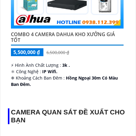
COMBO 4 CAMERA DAHUA KHO XƯỞNG GIÁ
TỐT
5,500,000 ₫
6,500,000 ₫
️⚡ Hình Ành Chất Lượng :
3k .
⚛️ Công Nghệ :
IP Wifi.
❈ Khoảng Cách Ban Đêm :
Hồng Ngoại 30m Có Màu
Ban Ðêm.
👑 Thiết Kế Camera
Xoay 360.
️✔️ Ưu Điểm :
Thu Âm Và Loa.
CAMERA QUAN SÁT ĐỀ XUẤT CHO
BẠN