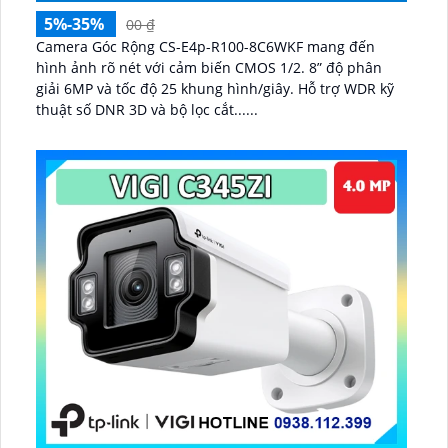
5%-35%
00 ₫
Camera Góc Rộng CS-E4p-R100-8C6WKF mang đến
hình ảnh rõ nét với cảm biến CMOS 1/2. 8” độ phân
giải 6MP và tốc độ 25 khung hình/giây. Hỗ trợ WDR kỹ
thuật số DNR 3D và bộ lọc cắt......