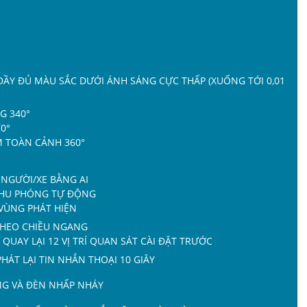
ĐẦY ĐỦ MÀU SẮC DƯỚI ÁNH SÁNG CỰC THẤP (XUỐNG TỚI 0,01
G 340°
0°
M TOÀN CẢNH 360°
 NGƯỜI/XE BẰNG AI
 THU PHÓNG TỰ ĐỘNG
 VÙNG PHÁT HIỆN
THEO CHIỀU NGANG
 QUAY LẠI 12 VỊ TRÍ QUAN SÁT CÀI ĐẶT TRƯỚC
PHÁT LẠI TIN NHẮN THOẠI 10 GIÂY
NG VÀ ĐÈN NHẤP NHÁY