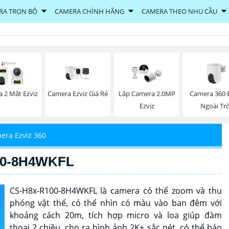
RA TRỌN BỘ
CAMERA CHÍNH HÃNG
CAMERA THEO NHU CẦU
Camera Ezviz Giá Rẻ
Camera 360 E
 2 Mắt Ezviz
Lắp Camera 2.0MP
Ngoài Trờ
Ezviz
era Ezviz 360
00-8H4WKFL
CS-H8x-R100-8H4WKFL là camera có thể zoom và thu
phóng vật thể, có thể nhìn có màu vào ban đêm với
khoảng cách 20m, tích hợp micro và loa giúp đàm
thoại 2 chiều, cho ra hình ảnh 2K+ sắc nét, có thể báo