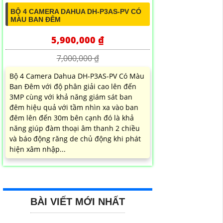
BỘ 4 CAMERA DAHUA DH-P3AS-PV CÓ
MÀU BAN ĐÊM
5,900,000 ₫
7,000,000 ₫
Bộ 4 Camera Dahua DH-P3AS-PV Có Màu
Ban Đêm với độ phân giải cao lên đến
3MP cùng với khả năng giám sát ban
đêm hiệu quả với tầm nhìn xa vào ban
đêm lên đến 30m bên cạnh đó là khả
năng giúp đàm thoại âm thanh 2 chiều
và báo động răng de chủ động khi phát
hiện xâm nhập...
BÀI VIẾT MỚI NHẤT