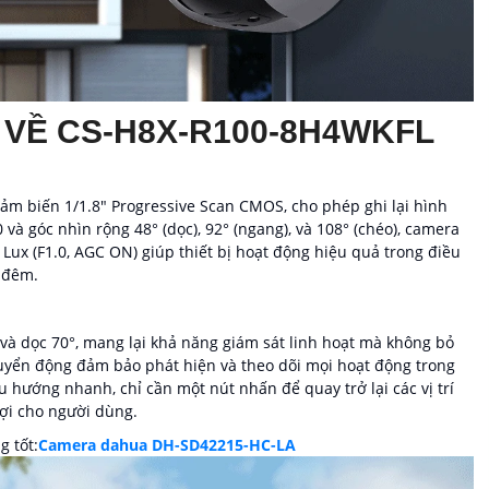
 VỀ CS-H8X-R100-8H4WKFL
ảm biến 1/1.8" Progressive Scan CMOS, cho phép ghi lại hình
 và góc nhìn rộng 48° (dọc), 92° (ngang), và 108° (chéo), camera
Lux (F1.0, AGC ON) giúp thiết bị hoạt động hiệu quả trong điều
n đêm.
và dọc 70°, mang lại khả năng giám sát linh hoạt mà không bỏ
huyển động đảm bảo phát hiện và theo dõi mọi hoạt động trong
 hướng nhanh, chỉ cần một nút nhấn để quay trở lại các vị trí
 lợi cho người dùng.
 tốt:
Camera dahua DH-SD42215-HC-LA