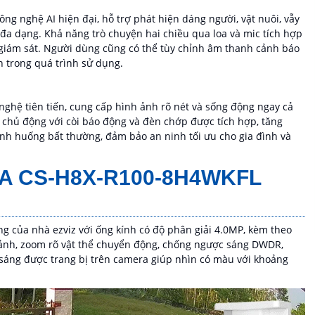
ông nghệ AI hiện đại, hỗ trợ phát hiện dáng người, vật nuôi, vẫy
 đa dạng. Khả năng trò chuyện hai chiều qua loa và mic tích hợp
c giám sát. Người dùng cũng có thể tùy chỉnh âm thanh cảnh báo
n trong quá trình sử dụng.
ghệ tiên tiến, cung cấp hình ảnh rõ nét và sống động ngay cả
 chủ động với còi báo động và đèn chớp được tích hợp, tăng
ình huống bất thường, đảm bảo an ninh tối ưu cho gia đình và
A CS-H8X-R100-8H4WKFL
g của nhà ezviz với ống kính có độ phân giải 4.0MP, kèm theo
h ảnh, zoom rõ vật thể chuyển động, chống ngược sáng DWDR,
sáng được trang bị trên camera giúp nhìn có màu với khoảng