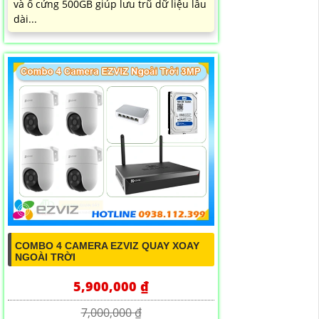
và ổ cứng 500GB giúp lưu trũ dữ liệu lâu
dài...
COMBO 4 CAMERA EZVIZ QUAY XOAY
NGOÀI TRỜI
5,900,000 ₫
7,000,000 ₫