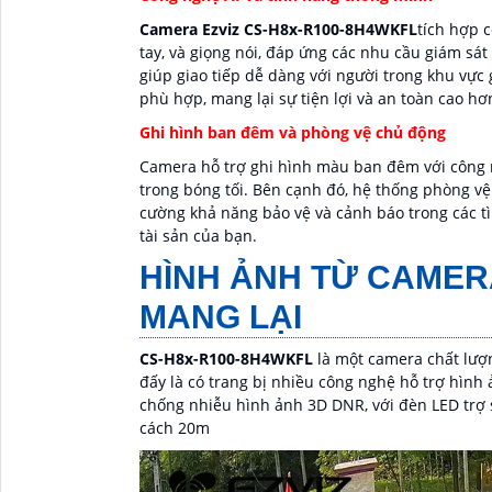
Camera Ezviz CS-H8x-R100-8H4WKFL
tích hợp c
tay, và giọng nói, đáp ứng các nhu cầu giám sát
giúp giao tiếp dễ dàng với người trong khu vự
phù hợp, mang lại sự tiện lợi và an toàn cao hơ
Ghi hình ban đêm và phòng vệ chủ động
Camera hỗ trợ ghi hình màu ban đêm với công n
trong bóng tối. Bên cạnh đó, hệ thống phòng vệ
cường khả năng bảo vệ và cảnh báo trong các t
tài sản của bạn.
HÌNH ẢNH TỪ CAMER
MANG LẠI
CS-H8x-R100-8H4WKFL
là một camera chất lượn
đấy là có trang bị nhiều công nghệ hỗ trợ hìn
chống nhiễu hình ảnh 3D DNR, với đèn LED trợ 
cách 20m