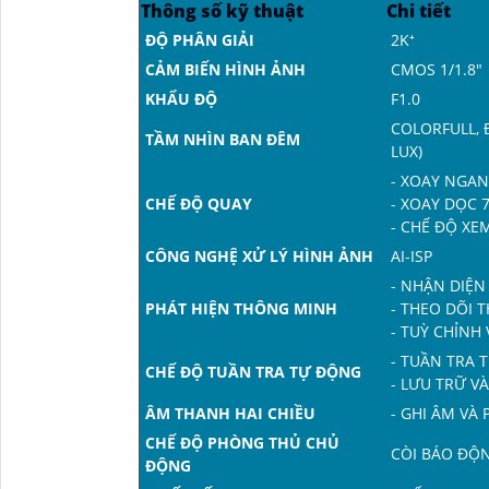
Thông số kỹ thuật
Chi tiết
ĐỘ PHÂN GIẢI
2K⁺
CẢM BIẾN HÌNH ẢNH
CMOS 1/1.8"
KHẨU ĐỘ
F1.0
COLORFULL, 
TẦM NHÌN BAN ĐÊM
LUX)
- XOAY NGAN
CHẾ ĐỘ QUAY
- XOAY DỌC 7
- CHẾ ĐỘ XE
CÔNG NGHỆ XỬ LÝ HÌNH ẢNH
AI-ISP
- NHẬN DIỆN
PHÁT HIỆN THÔNG MINH
- THEO DÕI
- TUỲ CHỈNH
- TUẦN TRA 
CHẾ ĐỘ TUẦN TRA TỰ ĐỘNG
- LƯU TRỮ VÀ
ÂM THANH HAI CHIỀU
- GHI ÂM VÀ 
CHẾ ĐỘ PHÒNG THỦ CHỦ
CÒI BÁO ĐỘ
ĐỘNG