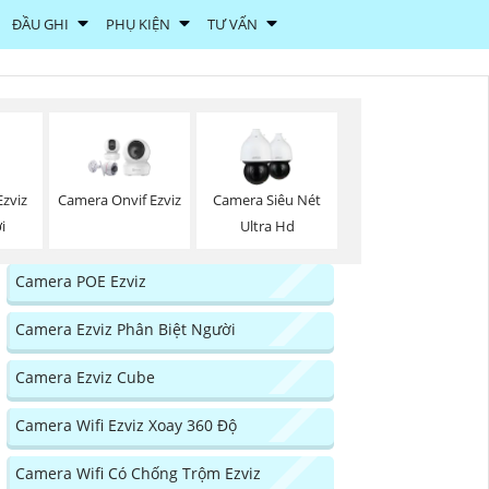
ĐẦU GHI
PHỤ KIỆN
TƯ VẤN
zviz
Camera Onvif Ezviz
Camera Siêu Nét
i
Ultra Hd
Camera POE Ezviz
Camera Ezviz Phân Biệt Người
Camera Ezviz Cube
Camera Wifi Ezviz Xoay 360 Độ
Camera Wifi Có Chống Trộm Ezviz