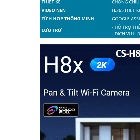
THIẾT KẾ
CHỐNG CHỊU 
VIDEO NÉN
H.265 (TIẾT
TÍCH HỢP THÔNG MINH
GOOGLE ASS
- HỖ TRỢ TH
LƯU TRỮ
- DỊCH VỤ L