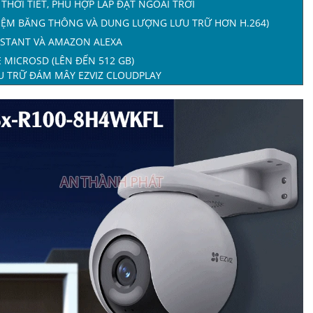
THỜI TIẾT, PHÙ HỢP LẮP ĐẶT NGOÀI TRỜI
 KIỆM BĂNG THÔNG VÀ DUNG LƯỢNG LƯU TRỮ HƠN H.264)
ISTANT VÀ AMAZON ALEXA
Ẻ MICROSD (LÊN ĐẾN 512 GB)
ƯU TRỮ ĐÁM MÂY EZVIZ CLOUDPLAY