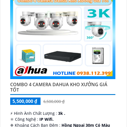
COMBO 4 CAMERA DAHUA KHO XƯỞNG GIÁ
TỐT
5,500,000 ₫
6,500,000 ₫
️⚡ Hình Ành Chất Lượng :
3k .
⚛️ Công Nghệ :
IP Wifi.
❈ Khoảng Cách Ban Đêm :
Hồng Ngoại 30m Có Màu