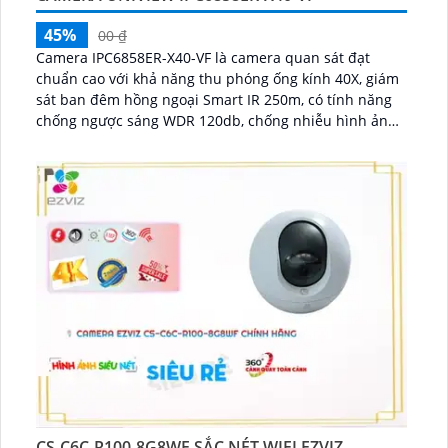
45%
00 ₫
Camera IPC6858ER-X40-VF là camera quan sát đạt
chuẩn cao với khả năng thu phóng ống kính 40X, giám
sát ban đêm hồng ngoại Smart IR 250m, có tính năng
chống ngược sáng WDR 120db, chống nhiễu hình ảnh,
tự động cân bằng ánh sáng trắng, có thể lắp đặt ngoài
trời chống nước IP 66...
CS-C6C-R100-8G8WF SẮC NÉT WIFI EZVIZ