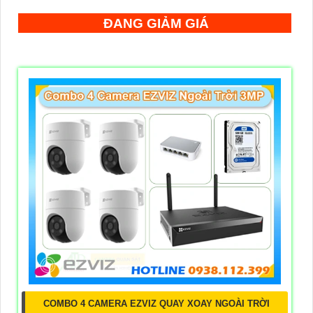
ĐANG GIẢM GIÁ
COMBO 4 CAMERA EZVIZ QUAY XOAY NGOÀI TRỜI