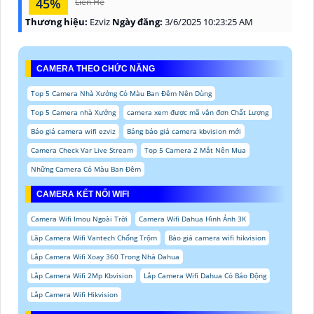
45%
Liên Hệ
Thương hiệu:
Ezviz
Ngày đăng:
3/6/2025 10:23:25 AM
CAMERA THEO CHỨC NĂNG
Top 5 Camera Nhà Xưởng Có Màu Ban Đêm Nên Dùng
Top 5 Camera nhà Xưởng
camera xem được mã vận đơn Chất Lượng
Báo giá camera wifi ezviz
Bảng báo giá camera kbvision mới
Camera Check Var Live Stream
Top 5 Camera 2 Mắt Nên Mua
Những Camera Có Màu Ban Đêm
CAMERA KẾT NỐI WIFI
Camera Wifi Imou Ngoài Trời
Camera Wifi Dahua Hình Ảnh 3K
Lăp Camera Wifi Vantech Chống Trộm
Báo giá camera wifi hikvision
Lắp Camera Wifi Xoay 360 Trong Nhà Dahua
Lắp Camera Wifi 2Mp Kbvision
Lắp Camera Wifi Dahua Có Báo Động
Lắp Camera Wifi Hikvision