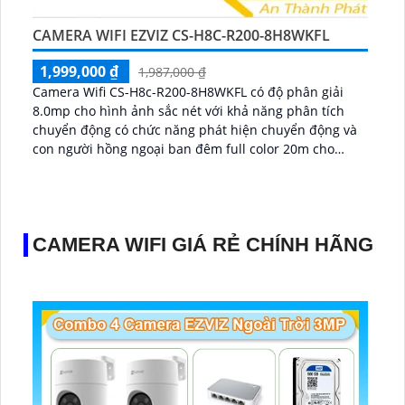
CAMERA WIFI EZVIZ CS-H8C-R200-8H8WKFL
1,999,000 ₫
1,987,000 ₫
Camera Wifi CS-H8c-R200-8H8WKFL có độ phân giải
8.0mp cho hình ảnh sắc nét với khả năng phân tích
chuyển động có chức năng phát hiện chuyển động và
con người hồng ngoại ban đêm full color 20m cho
phép xem hình ảnh ban đêm sắc nét với công nghệ Có
Màu Ban Đêm camera còn tích hợp chức năng đàm
thoại 2 chiều to rõ...
CAMERA WIFI GIÁ RẺ CHÍNH HÃNG