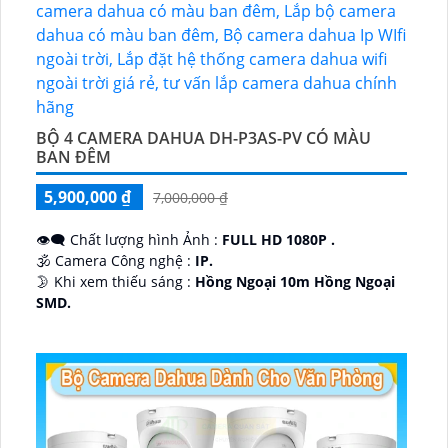
BỘ 4 CAMERA DAHUA DH-P3AS-PV CÓ MÀU
BAN ĐÊM
5,900,000 ₫
7,000,000 ₫
👁️‍🗨 Chất lượng hình Ảnh :
FULL HD 1080P .
🕉️ Camera Công nghệ :
IP.
🌛 Khi xem thiếu sáng :
Hồng Ngoại 10m Hồng Ngoại
SMD.
♊ Camera Thiết Kế
Dome Kim loại + Nhựa.
️💎 Chức Năng :
Thu Âm.