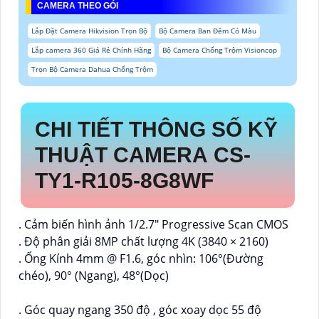
CAMERA THEO GÓI
Lắp Đặt Camera Hikvision Trọn Bộ
Bộ Camera Ban Đêm Có Màu
Lắp camera 360 Giá Rẻ Chính Hãng
Bộ Camera Chống Trộm Visioncop
Trọn Bộ Camera Dahua Chống Trộm
CHI TIẾT THÔNG SỐ KỸ
THUẬT CAMERA CS-
TY1-R105-8G8WF
. Cảm biến hình ảnh 1/2.7" Progressive Scan CMOS
. Độ phân giải 8MP chất lượng 4K (3840 × 2160)
. Ống Kính 4mm @ F1.6, góc nhìn: 106°(Đường
chéo), 90° (Ngang), 48°(Dọc)
. Góc quay ngang 350 độ , góc xoay dọc 55 độ