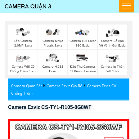
Lắp Camera
Camera Nhựa
Camera Full Color
Camera Có Bảo
2.0MP Ezviz
Plastic Ezviz
360 Ezviz
Vệ Vành Đai Ezviz
Camera Wifi Có
Camera H.265
Đầu Thu Camera
Camera Ip Thân
Chống Trộm Ezviz
Ezviz
32 Kênh Hikvision
Full Color
Kbvision
Camera Quan Sát
Camera Ezviz Giá Rẻ
Camera Ezviz Có
Chống Trộm
Camera Ezviz CS-TY1-R105-8G8WF