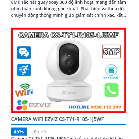
8MP sắc nét quay xoay 360 độ linh hoạt, mang đến tầm
nhìn toàn cảnh không góc khuất. Phát hiện và theo dõi
chuyển động thông minh giúp giám sát chính xác, kết
hợp với tính năng đàm thoại hai chiều giao tiếp dễ
dàng từ xa...
CAMERA WIFI EZVIZ CS-TY1-R105-1J5WF
45%
Liên Hệ
Camera CS-TY1-R105-1J5WF giá rẻ an ninh lưu dữ liệu