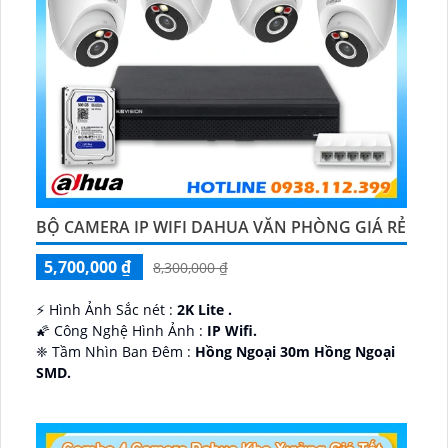
BỘ CAMERA IP WIFI DAHUA VĂN PHÒNG GIÁ RẺ
5,700,000 ₫
8,300,000 ₫
️⚡ Hình Ảnh Sắc nét :
2K Lite .
🌠 Công Nghệ Hình Ảnh :
IP Wifi.
❈ Tầm Nhìn Ban Đêm :
Hồng Ngoại 30m Hồng Ngoại
SMD.
🔩 Thiết Kế Camera
Dome Kim loại + Nhựa.
️✤ Khả Năng :
Thu Âm Và Loa.