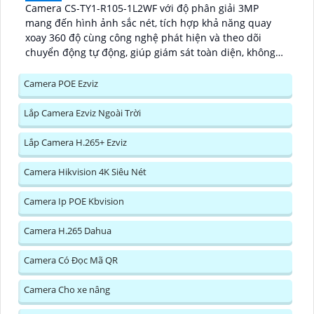
Camera CS-TY1-R105-1L2WF với độ phân giải 3MP
mang đến hình ảnh sắc nét, tích hợp khả năng quay
xoay 360 độ cùng công nghệ phát hiện và theo dõi
chuyển động tự động, giúp giám sát toàn diện, không
bỏ lỡ bất kỳ khoảnh khắc quan trọng nào. Hỗ trợ đàm
thoại hai chiều, tầm nhìn hồng ngoại lên đến 10m và
Camera POE Ezviz
khe cắm thẻ nhớ dung lượng 512GB, đây chính là
camera tối ưu với mức giá vô cùng hấp dẫn...
Lắp Camera Ezviz Ngoài Trời
Lắp Camera H.265+ Ezviz
Camera Hikvision 4K Siêu Nét
Camera Ip POE Kbvision
Camera H.265 Dahua
Camera Có Đọc Mã QR
Camera Cho xe nâng