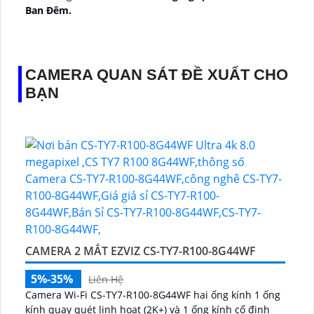
Ban Ðêm.
👑 Thiết Kế Camera
Xoay 360.
️✔️ Ưu Điểm :
Thu Âm Và Loa.
CAMERA QUAN SÁT ĐỀ XUẤT CHO
BẠN
CAMERA 2 MẮT EZVIZ CS-TY7-R100-8G44WF
5%-35%
Liên Hệ
Camera Wi-Fi CS-TY7-R100-8G44WF hai ống kính 1 ống
kính quay quét linh hoạt (2K+) và 1 ống kính cố định