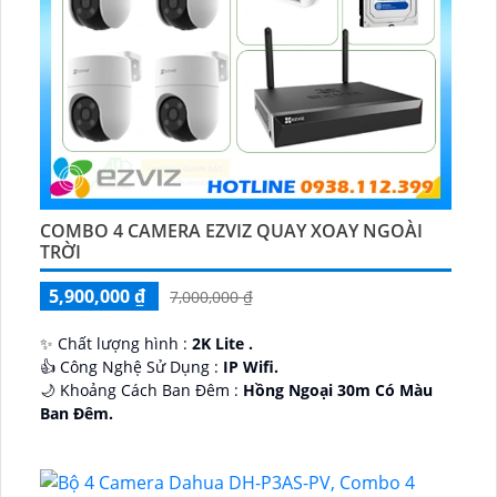
COMBO 4 CAMERA EZVIZ QUAY XOAY NGOÀI
TRỜI
5,900,000 ₫
7,000,000 ₫
✨ Chất lượng hình :
2K Lite .
👍 Công Nghệ Sử Dụng :
IP Wifi.
🌙 Khoảng Cách Ban Đêm :
Hồng Ngoại 30m Có Màu
Ban Ðêm.
🕉️ Cấu Tạo Camera
IP67 xoay 360.
️📡 Ưu Điểm :
Thu Âm Và Loa.