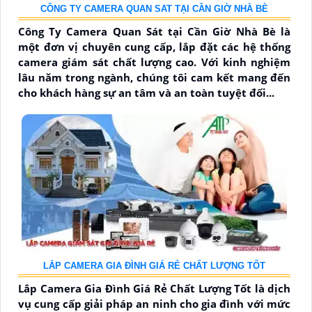
CÔNG TY CAMERA QUAN SAT TẠI CẦN GIỜ NHÀ BÈ
Công Ty Camera Quan Sát tại Cần Giờ Nhà Bè là
một đơn vị chuyên cung cấp, lắp đặt các hệ thống
camera giám sát chất lượng cao. Với kinh nghiệm
lâu năm trong ngành, chúng tôi cam kết mang đến
cho khách hàng sự an tâm và an toàn tuyệt đối...
LẮP CAMERA GIA ĐÌNH GIÁ RẺ CHẤT LƯỢNG TỐT
Lắp Camera Gia Đình Giá Rẻ Chất Lượng Tốt là dịch
vụ cung cấp giải pháp an ninh cho gia đình với mức