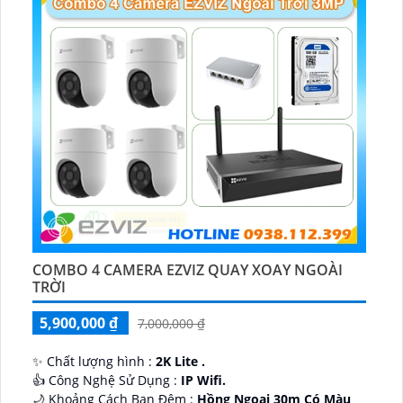
COMBO 4 CAMERA EZVIZ QUAY XOAY NGOÀI
TRỜI
5,900,000 ₫
7,000,000 ₫
✨ Chất lượng hình :
2K Lite .
👍 Công Nghệ Sử Dụng :
IP Wifi.
🌙 Khoảng Cách Ban Đêm :
Hồng Ngoại 30m Có Màu