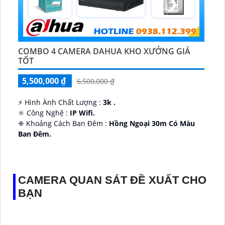
COMBO 4 CAMERA DAHUA KHO XƯỞNG GIÁ
TỐT
5,500,000 ₫
6,500,000 ₫
️⚡ Hình Ành Chất Lượng :
3k .
⚛️ Công Nghệ :
IP Wifi.
❈ Khoảng Cách Ban Đêm :
Hồng Ngoại 30m Có Màu
Ban Ðêm.
👑 Thiết Kế Camera
Xoay 360.
️✔️ Ưu Điểm :
Thu Âm Và Loa.
CAMERA QUAN SÁT ĐỀ XUẤT CHO
BẠN