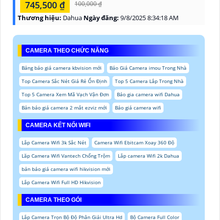
745,500 ₫
100,000 ₫
Thương hiệu:
Dahua
Ngày đăng:
9/8/2025 8:34:18 AM
CAMERA THEO CHỨC NĂNG
Bảng báo giá camera kbvision mới
Báo Giá Camera imou Trong Nhà
Top Camera Sắc Nét Giá Rẻ Ổn Định
Top 5 Camera Lắp Trong Nhà
Top 5 Camera Xem Mã Vạch Vận Đơn
Báo gia camera wifi Dahua
Bản báo giá camera 2 mắt ezviz mới
Báo giá camera wifi
CAMERA KẾT NỐI WIFI
Lắp Camera Wifi 3k Sắc Nét
Camera Wifi Ebitcam Xoay 360 Độ
Lăp Camera Wifi Vantech Chống Trộm
Lắp camera Wifi 2k Dahua
bản báo giá camera wifi hikvision mới
Lắp Camera Wifi Full HD Hikvision
CAMERA THEO GÓI
Lắp Camera Trọn Bộ Độ Phân Giải Ultra Hd
Bộ Camera Full Color