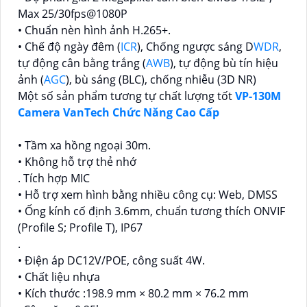
Max 25/30fps@1080P
• Chuẩn nèn hình ảnh H.265+.
• Chế độ ngày đêm (
ICR
), Chống ngược sáng D
WDR
,
tự động cân bằng trắng (
AWB
), tự động bù tín hiệu
ảnh (
AGC
), bù sáng (BLC), chống nhiễu (3D NR)
Một số sản phẩm tương tự chất lượng tốt
VP-130M
Camera VanTech Chức Năng Cao Cấp
• Tầm xa hồng ngoại 30m.
• Không hỗ trợ thẻ nhớ
. Tích hợp MIC
• Hỗ trợ xem hình bằng nhiều công cụ: Web, DMSS
• Ống kính cố định 3.6mm, chuẩn tương thích ONVIF
(Profile S; Profile T), IP67
.
• Điện áp DC12V/POE, công suất 4W.
• Chất liệu nhựa
• Kích thước :198.9 mm × 80.2 mm × 76.2 mm