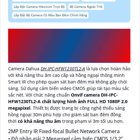
Lắp Đặt Camera Hikvision Trọn Bộ
Bộ Camera Ngoài Trời
Lắp Đặt Bộ Camera Có Màu Ban Đêm Chính Hãng
GIỚI THIỆU
DH-IPC-
HFW1230TL2-A
VỚI
THÔNG TIN CHI TIẾT
Camera Dahua
DH-IPC-HFW1230TL2-A
là lựa chọn hoàn hảo
với khả năng thu âm cao cấp và hồng ngoại thông minh
Smart IR cho phép quan sát ban đêm mà không gây chói
sáng. Sử dụng cảm biến video CMOS giúp tái tạo màu sắc
sắc nét. Với chức năng chuẩn
Onvif camera DH-IPC-
HFW1230TL2-A chất lượng hình ảnh FULL HD 1080P 2.0
megapixel
. Thiết bị được trang bị công nghệ thiếu sáng
hồng ngoại 30m phù hợp cho giám sát ban đêm đồng
thời
có khả năng thu âm
trong phạm vi 3m tối ưu hơn.
2MP Entry IR Fixed-focal Bullet Network Camera
• Độ phân giải 2 Megapixel cảm biến CMOS 1/3.2”,