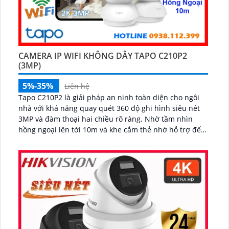
CAMERA IP WIFI KHÔNG DÂY TAPO C210P2
(3MP)
5%-35%
Liên hệ
Tapo C210P2 là giải pháp an ninh toàn diện cho ngôi
nhà với khả năng quay quét 360 độ ghi hình siêu nét
3MP và đàm thoại hai chiều rõ ràng. Nhờ tầm nhìn
hồng ngoại lên tới 10m và khe cắm thẻ nhớ hỗ trợ đến
512GB, bạn có thể yên tâm giám sát cả ngày lẫn đêm...