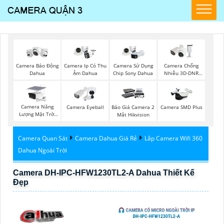
Camera Báo Động
Camera Ip Có Thu
Camera Sử Dụng
Camera Chống
Dahua
Ậm Dahua
Chip Sony Dahua
Nhiễu 3D-DNR
Dahua
Camera Năng
Camera Eyeball
Báo Giá Camera 2
Camera SMD Plus
Lượng Mặt Trời
Mắt Hikvision
Dahua
Camera Quan Sát
Camera Dahua Giá Rẻ
Lắp Camera Wifi 360
Dahua Ngoài Trời
Camera DH-IPC-HFW1230TL2-A Dahua Thiết Kế
Đẹp