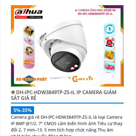
✲ DH-IPC-HDW3849TP-ZS-IL IP CAMERA GIÁM
SÁT GIÁ RẺ
5%-35%
Camera giá rẻ DH-IPC-HDW3849TP-ZS-IL là loại Camera
IP 8MP @1/2. 7" CMOS cảm biến hình ảnh Tiêu cự thay
đổi 2. 7 mm–13. 5 mm tích hợp chức năng Thu âm