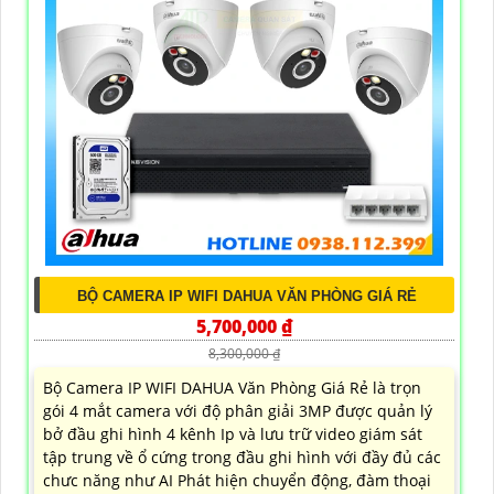
BỘ CAMERA IP WIFI DAHUA VĂN PHÒNG GIÁ RẺ
5,700,000 ₫
8,300,000 ₫
Bộ Camera IP WIFI DAHUA Văn Phòng Giá Rẻ là trọn
gói 4 mắt camera với độ phân giải 3MP được quản lý
bở đầu ghi hình 4 kênh Ip và lưu trữ video giám sát
tập trung về ổ cứng trong đầu ghi hình với đầy đủ các
chưc năng như AI Phát hiện chuyển động, đàm thoại