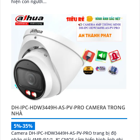
hiện con người...
DH-IPC-HDW3449H-AS-PV-PRO CAMERA TRONG
NHÀ
5%-35%
Camera DH-IPC-HDW3449H-AS-PV-PRO trang bị độ
phân giải 4MP @1/1. 8" CMOS cảm biến hình ảnh ghi