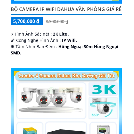
BỘ CAMERA IP WIFI DAHUA VĂN PHÒNG GIÁ RẺ
5,700,000 ₫
8,300,000 ₫
️⚡ Hình Ảnh Sắc nét :
2K Lite .
🌠 Công Nghệ Hình Ảnh :
IP Wifi.
❈ Tầm Nhìn Ban Đêm :
Hồng Ngoại 30m Hồng Ngoại
SMD.
🔩 Thiết Kế Camera
Dome Kim loại + Nhựa.
️✤ Khả Năng :
Thu Âm Và Loa.