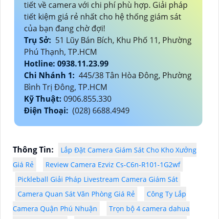
tiết về camera với chi phí phù hợp. Giải pháp
tiết kiệm giá rẻ nhất cho hệ thống giám sát
của bạn đang chờ đợi!
Trụ Sở:
51 Lũy Bán Bích, Khu Phố 11, Phường
Phú Thạnh, TP.HCM
Hotline: 0938.11.23.99
Chi Nhánh 1:
445/38 Tân Hòa Đông, Phường
Bình Trị Đông, TP.HCM
Kỹ Thuật:
0906.855.330
Điện Thoại:
(028) 6688.4949
Thông Tin:
Lắp Đặt Camera Giám Sát Cho Kho Xưởng
Giá Rẻ
Review Camera Ezviz Cs-C6n-R101-1G2wf
Pickleball Giải Pháp Livestream Camera Giám Sát
Camera Quan Sát Văn Phòng Giá Rẻ
Công Ty Lắp
Camera Quận Phú Nhuận
Trọn bộ 4 camera dahua