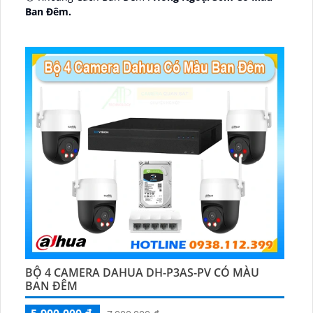
Ban Ðêm.
🕉️ Cấu Tạo Camera
IP67 xoay 360.
️📡 Ưu Điểm :
Thu Âm Và Loa.
BỘ 4 CAMERA DAHUA DH-P3AS-PV CÓ MÀU
BAN ĐÊM