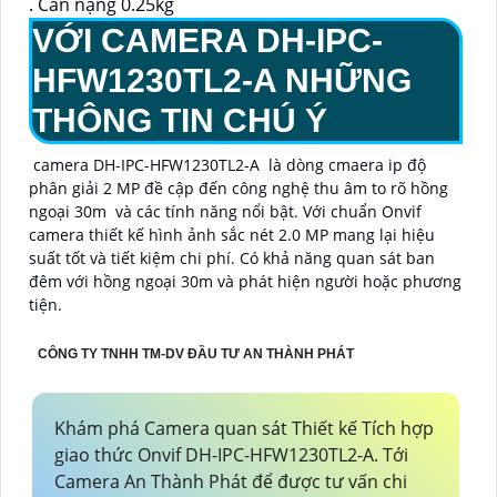
. Cân nặng 0.25kg
VỚI CAMERA DH-IPC-
HFW1230TL2-A NHỮNG
THÔNG TIN CHÚ Ý
camera DH-IPC-HFW1230TL2-A là dòng cmaera ip độ
phân giải 2 MP đề cập đến công nghệ thu âm to rõ hồng
ngoại 30m và các tính năng nổi bật. Với chuẩn Onvif
camera thiết kế hình ảnh sắc nét 2.0 MP mang lại hiệu
suất tốt và tiết kiệm chi phí. Có khả năng quan sát ban
đêm với hồng ngoại 30m và phát hiện người hoặc phương
tiện.
CÔNG TY TNHH TM-DV ĐẦU TƯ AN THÀNH PHÁT
Khám phá Camera quan sát Thiết kế Tích hợp
giao thức Onvif DH-IPC-HFW1230TL2-A. Tới
Camera An Thành Phát để được tư vấn chi