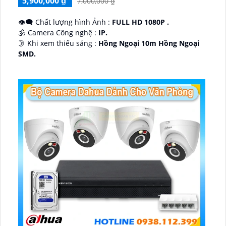
5,900,000 ₫
7,000,000 ₫
👁️‍🗨 Chất lượng hình Ảnh :
FULL HD 1080P .
🕉️ Camera Công nghệ :
IP.
🌛 Khi xem thiếu sáng :
Hồng Ngoại 10m Hồng Ngoại
SMD.
♊ Camera Thiết Kế
Dome Kim loại + Nhựa.
️💎 Chức Năng :
Thu Âm.