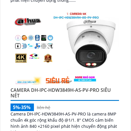
phát hiện chuyển động thông......
CAMERA DH-IPC-HDW3849H-AS-PV-PRO SIÊU
NÉT
5%-35%
liên hệ
Camera DH-IPC-HDW3849H-AS-PV-PRO là camera 8MP
chuẩn 4k góc rộng khẩu độ @1/1. 8" CMOS cảm biến
hình ảnh 840 ×2160 pixel phát hiện chuyển động phát