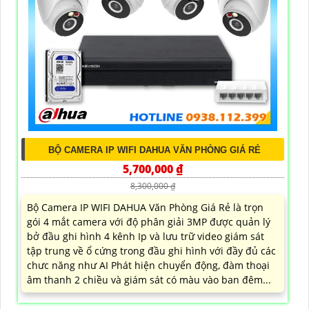
BỘ CAMERA IP WIFI DAHUA VĂN PHÒNG GIÁ RẺ
5,700,000 ₫
8,300,000 ₫
Bộ Camera IP WIFI DAHUA Văn Phòng Giá Rẻ là trọn
gói 4 mắt camera với độ phân giải 3MP được quản lý
bở đầu ghi hình 4 kênh Ip và lưu trữ video giám sát
tập trung về ổ cứng trong đầu ghi hình với đầy đủ các
chưc năng như AI Phát hiện chuyển động, đàm thoại
âm thanh 2 chiều và giám sát có màu vào ban đêm...