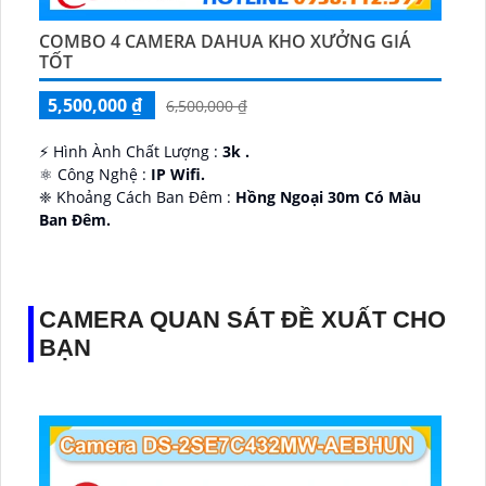
COMBO 4 CAMERA DAHUA KHO XƯỞNG GIÁ
TỐT
5,500,000 ₫
6,500,000 ₫
️⚡ Hình Ành Chất Lượng :
3k .
⚛️ Công Nghệ :
IP Wifi.
❈ Khoảng Cách Ban Đêm :
Hồng Ngoại 30m Có Màu
Ban Ðêm.
👑 Thiết Kế Camera
Xoay 360.
️✔️ Ưu Điểm :
Thu Âm Và Loa.
CAMERA QUAN SÁT ĐỀ XUẤT CHO
BẠN