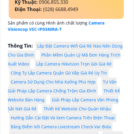
Kỹ Thuật:
0906.855.330
Điện Thoại:
(028) 6688.4949
Sản phẩm có cùng Hình ảnh chất lượng
Camera
Visioncop VSC-IP0340RA-T
Thông Tin:
Lắp Đặt Camera Wifi Giá Rẻ Nào Nên Dùng
Cho Gia Đình
Phần Mềm Quản Lý Mã Đơn Hàng Trích
Xuất Video
Lắp Camera Hikvision Trọn Gói Giá Rẻ
Công Ty Lắp Camera Quận Gò Vấp Giá Rẻ Uy Tín
Camera Sử Dụng Cho Nhà Xưởng Phù Hợp
Tư Vấn
Giải Pháp Lắp Camera Chống Trộm Gia Đình
Thiết Kế
Website Bán Hàng
Giải Pháp Lắp Camera Văn Phòng
Sắt Nét Giá Rẻ
Thiết Kế Website Cho Quán Nhậu
Hướng Dẫn Cài Đặt Và Xem Camera Trên Điện Thoại
Bảng Điểm Với Camera Livestream Check Var Bida