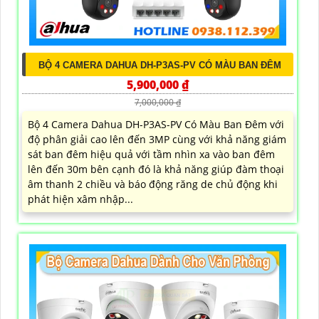
BỘ 4 CAMERA DAHUA DH-P3AS-PV CÓ MÀU BAN ĐÊM
5,900,000 ₫
7,000,000 ₫
Bộ 4 Camera Dahua DH-P3AS-PV Có Màu Ban Đêm với
độ phân giải cao lên đến 3MP cùng với khả năng giám
sát ban đêm hiệu quả với tầm nhìn xa vào ban đêm
lên đến 30m bên cạnh đó là khả năng giúp đàm thoại
âm thanh 2 chiều và báo động răng de chủ động khi
phát hiện xâm nhập...