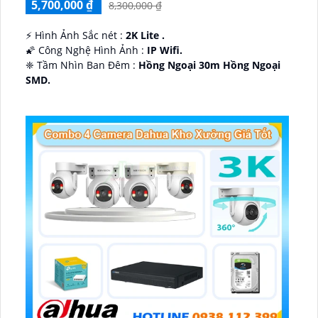
5,700,000 ₫
8,300,000 ₫
️⚡ Hình Ảnh Sắc nét :
2K Lite .
🌠 Công Nghệ Hình Ảnh :
IP Wifi.
❈ Tầm Nhìn Ban Đêm :
Hồng Ngoại 30m Hồng Ngoại
SMD.
🔩 Thiết Kế Camera
Dome Kim loại + Nhựa.
️✤ Khả Năng :
Thu Âm Và Loa.