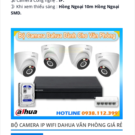
🕉️ Camera Công nghệ :
IP.
🌛 Khi xem thiếu sáng :
Hồng Ngoại 10m Hồng Ngoại
SMD.
♊ Camera Thiết Kế
Dome Kim loại + Nhựa.
️💎 Chức Năng :
Thu Âm.
BỘ CAMERA IP WIFI DAHUA VĂN PHÒNG GIÁ RẺ