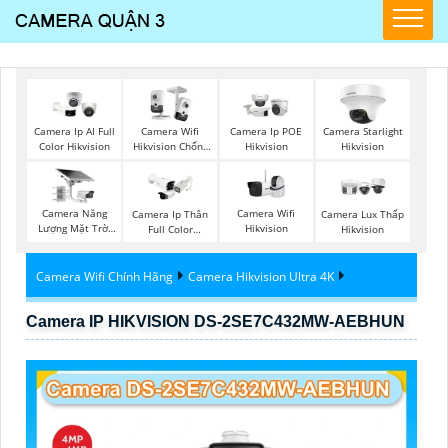
Camera Ip AI Full
Camera Wifi
Camera Ip POE
Camera Starlight
Color Hikvision
Hikvision Chống
Hikvision
Hikvision
Trộm
Camera Năng
Camera Wifi
Camera Ip Thân
Camera Lux Thấp
Lượng Mặt Trời
Hikvision
Full Color
Hikvision
Hikvision
Hikvision
Camera Wifi Chính Hãng
Camera Hikvision Ultra 4K
Camera IP HIKVISION DS-2SE7C432MW-AEBHUN