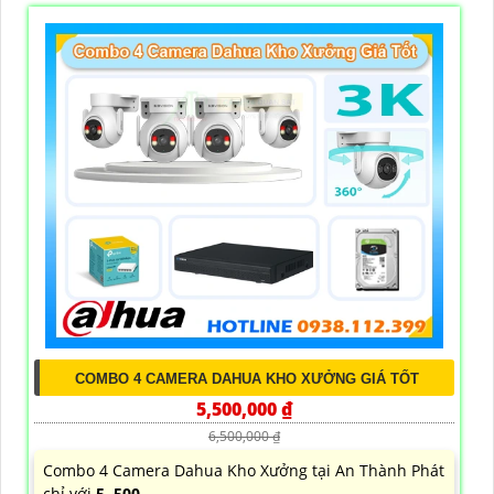
COMBO 4 CAMERA DAHUA KHO XƯỞNG GIÁ TỐT
5,500,000 ₫
6,500,000 ₫
Combo 4 Camera Dahua Kho Xưởng tại An Thành Phát
chỉ với
5. 500...