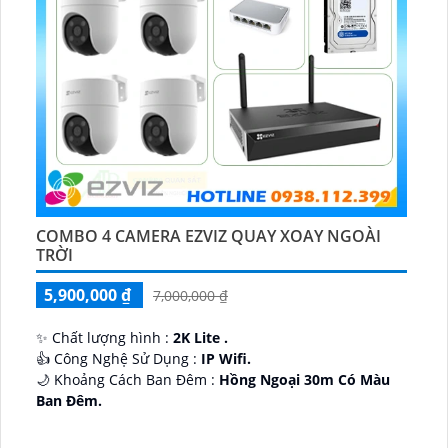
COMBO 4 CAMERA EZVIZ QUAY XOAY NGOÀI
TRỜI
5,900,000 ₫
7,000,000 ₫
✨ Chất lượng hình :
2K Lite .
👍 Công Nghệ Sử Dụng :
IP Wifi.
🌙 Khoảng Cách Ban Đêm :
Hồng Ngoại 30m Có Màu
Ban Ðêm.
🕉️ Cấu Tạo Camera
IP67 xoay 360.
️📡 Ưu Điểm :
Thu Âm Và Loa.