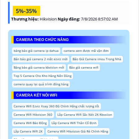
5%-35%
Thương hiệu:
Hikvision
Ngày đăng:
7/8/2026 8:57:02 AM
CAMERA THEO CHỨC NĂNG
bảng báo giá camera ip dahua
camera xem được mã vận đơn
Bản báo giá camera 2 mắt ezviz mới
Báo Giá Camera imou Trong Nhà
Bảng báo giá camera kbvision mới
Báo giá camera wifi
Top 5 Camera Cho Kho Hàng Nên Dùng
camera quay lại quá trình đóng hàng
CAMERA KẾT NỐI WIFI
Camera Wifi Ezviz Xoay 360 Độ Chính Hãng chất lượng tốt
Camera Wifi Hikvision 360
Lắp Camera Wifi Sắc Nét 2K Kbvsiion
Camera Wifi Báo Động
Lắp Camera Wifi Thân Cố Định
Lắp Camera Wifi 2K
Camera Wifi Hikvision Giá Rẻ Chính Hãng