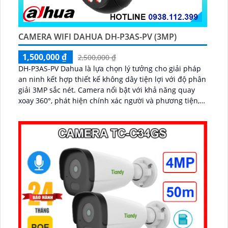
CAMERA WIFI DAHUA DH-P3AS-PV (3MP)
1,500,000 ₫
2,500,000 ₫
DH-P3AS-PV Dahua là lựa chọn lý tưởng cho giải pháp
an ninh kết hợp thiết kế không dây tiện lợi với độ phân
giải 3MP sắc nét. Camera nổi bật với khả năng quay
xoay 360°, phát hiện chính xác người và phương tiện,
cảnh báo tức thì bằng đèn nháy và còi hú...