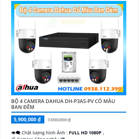
BỘ 4 CAMERA DAHUA DH-P3AS-PV CÓ MÀU
BAN ĐÊM
5,900,000 ₫
7,000,000 ₫
👁️‍🗨 Chất lượng hình Ảnh :
FULL HD 1080P .