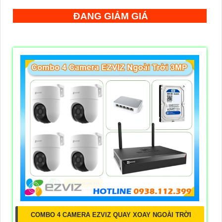
ĐANG GIẢM GIÁ
COMBO 4 CAMERA EZVIZ QUAY XOAY NGOÀI TRỜI