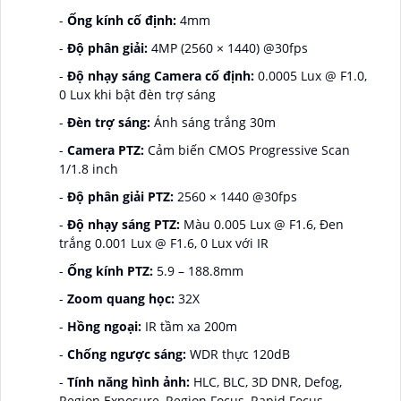
-
Ống kính cố định:
4mm
-
Độ phân giải:
4MP (2560 × 1440) @30fps
-
Độ nhạy sáng Camera cố định:
0.0005 Lux @ F1.0,
0 Lux khi bật đèn trợ sáng
-
Đèn trợ sáng:
Ánh sáng trắng 30m
-
Camera PTZ:
Cảm biến CMOS Progressive Scan
1/1.8 inch
-
Độ phân giải PTZ:
2560 × 1440 @30fps
-
Độ nhạy sáng PTZ:
Màu 0.005 Lux @ F1.6, Đen
trắng 0.001 Lux @ F1.6, 0 Lux với IR
-
Ống kính PTZ:
5.9 – 188.8mm
-
Zoom quang học:
32X
-
Hồng ngoại:
IR tầm xa 200m
-
Chống ngược sáng:
WDR thực 120dB
-
Tính năng hình ảnh:
HLC, BLC, 3D DNR, Defog,
Region Exposure, Region Focus, Rapid Focus