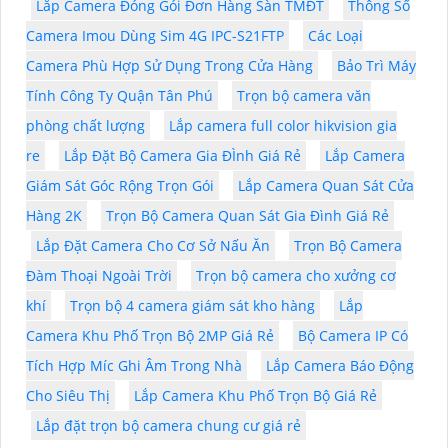
Lắp Camera Đóng Gói Đơn Hàng Sàn TMĐT
Thông Số
Camera Imou Dùng Sim 4G IPC-S21FTP
Các Loại
Camera Phù Hợp Sử Dụng Trong Cửa Hàng
Bảo Trì Máy
Tính Công Ty Quận Tân Phú
Trọn bộ camera văn
phòng chất lượng
Lắp camera full color hikvision gia
re
Lắp Đặt Bộ Camera Gia ĐÌnh Giá Rẻ
Lắp Camera
Giám Sát Góc Rộng Trọn Gói
Lắp Camera Quan Sát Cửa
Hàng 2K
Trọn Bộ Camera Quan Sát Gia Đình Giá Rẻ
Lắp Đặt Camera Cho Cơ Sở Nấu Ăn
Trọn Bộ Camera
Đàm Thoại Ngoài Trời
Trọn bộ camera cho xưởng cơ
khí
Trọn bộ 4 camera giám sát kho hàng
Lắp
Camera Khu Phố Trọn Bộ 2MP Giá Rẻ
Bộ Camera IP Có
Tích Hợp Míc Ghi Âm Trong Nhà
Lắp Camera Báo Động
Cho Siêu Thị
Lắp Camera Khu Phố Trọn Bộ Giá Rẻ
Lắp đặt trọn bộ camera chung cư giá rẻ