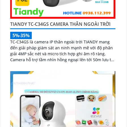
TIANDY TC-C34GS CAMERA THÂN NGOÀI TRỜI
5%-35%
TC-C34GS là camera IP thân ngoài trời TIANDY mang
đến giải pháp giám sát an ninh mạnh mẽ với độ phân
giải 4MP sắc nét và micro tích hợp ghi âm rõ ràng.
Camera hỗ trợ tầm nhìn hồng ngoại lên tới 50m lưu trữ
linh hoạt với khe cắm thẻ nhớ lên đến 512GB và dễ
dàng lắp đặt nhờ công nghệ POE...