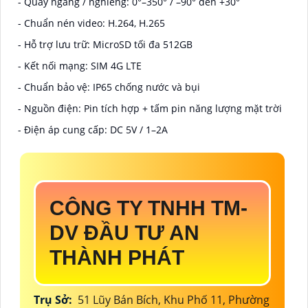
- Quay ngang / nghiêng: 0°–350° / –90° đến +30°
- Chuẩn nén video: H.264, H.265
- Hỗ trợ lưu trữ: MicroSD tối đa 512GB
- Kết nối mạng: SIM 4G LTE
- Chuẩn bảo vệ: IP65 chống nước và bụi
- Nguồn điện: Pin tích hợp + tấm pin năng lượng mặt trời
- Điện áp cung cấp: DC 5V / 1–2A
CÔNG TY TNHH TM-
DV ĐẦU TƯ AN
THÀNH PHÁT
Trụ Sở:
51 Lũy Bán Bích, Khu Phố 11, Phường