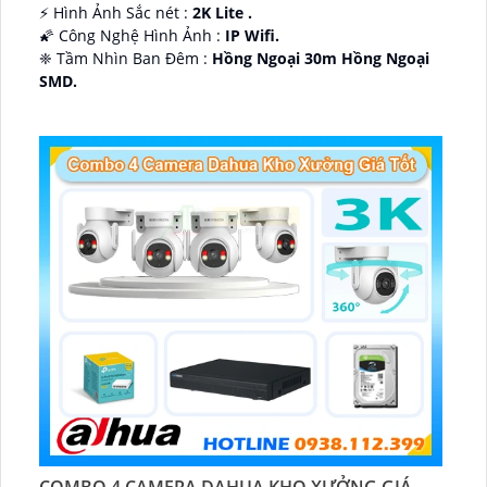
️⚡ Hình Ảnh Sắc nét :
2K Lite .
🌠 Công Nghệ Hình Ảnh :
IP Wifi.
❈ Tầm Nhìn Ban Đêm :
Hồng Ngoại 30m Hồng Ngoại
SMD.
🔩 Thiết Kế Camera
Dome Kim loại + Nhựa.
️✤ Khả Năng :
Thu Âm Và Loa.
COMBO 4 CAMERA DAHUA KHO XƯỞNG GIÁ