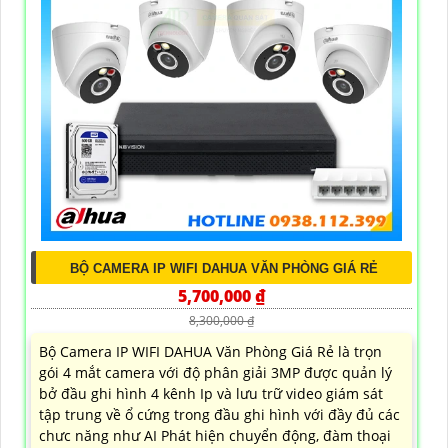
BỘ CAMERA IP WIFI DAHUA VĂN PHÒNG GIÁ RẺ
5,700,000 ₫
8,300,000 ₫
Bộ Camera IP WIFI DAHUA Văn Phòng Giá Rẻ là trọn
gói 4 mắt camera với độ phân giải 3MP được quản lý
bở đầu ghi hình 4 kênh Ip và lưu trữ video giám sát
tập trung về ổ cứng trong đầu ghi hình với đầy đủ các
chưc năng như AI Phát hiện chuyển động, đàm thoại