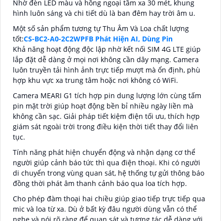
Nhờ đèn LED màu và hồng ngoại tầm xa 30 mét, khung
hình luôn sáng và chi tiết dù là ban đêm hay trời âm u.
Một số sản phẩm tương tự Thu Âm Và Loa chất lượng
tốt:
CS-BC2-A0-2C2WPFB Phát Hiện AI, Dùng Pin
Khả năng hoạt động độc lập nhờ kết nối SIM 4G LTE giúp
lắp đặt dễ dàng ở mọi nơi không cần dây mạng. Camera
luôn truyền tải hình ảnh trực tiếp mượt mà ổn định, phù
hợp khu vực xa trung tâm hoặc nơi không có WiFi.
Camera MEARI G1 tích hợp pin dung lượng lớn cùng tấm
pin mặt trời giúp hoạt động bền bỉ nhiều ngày liền mà
không cần sạc. Giải pháp tiết kiệm điện tối ưu, thích hợp
giám sát ngoài trời trong điều kiện thời tiết thay đổi liên
tục.
Tính năng phát hiện chuyển động và nhận dạng cơ thể
người giúp cảnh báo tức thì qua điện thoại. Khi có người
di chuyển trong vùng quan sát, hệ thống tự gửi thông báo
đồng thời phát âm thanh cảnh báo qua loa tích hợp.
Cho phép đàm thoại hai chiều giúp giao tiếp trực tiếp qua
mic và loa từ xa. Dù ở bất kỳ đâu người dùng vẫn có thể
nghe và nói rõ ràng để quan sát và tương tác dễ dàng với