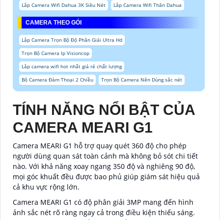
Lắp Camera Wifi Dahua 3K Siêu Nét
Lắp Camera Wifi Thân Dahua
CAMERA THEO GÓI
Lắp Camera Trọn Bộ Độ Phân Giải Ultra Hd
Trọn Bộ Camera Ip Visioncop
Lắp camera wifi hot nhất giá rẻ chất lượng
Bộ Camera Đàm Thoại 2 Chiều
Trọn Bộ Camera Nên Dùng sắc nét
TÍNH NĂNG NỔI BẬT CỦA
CAMERA MEARI G1
Camera MEARI G1 hỗ trợ quay quét 360 độ cho phép
người dùng quan sát toàn cảnh mà không bỏ sót chi tiết
nào. Với khả năng xoay ngang 350 độ và nghiêng 90 độ,
mọi góc khuất đều được bao phủ giúp giám sát hiệu quả
cả khu vực rộng lớn.
Camera MEARI G1 có độ phân giải 3MP mang đến hình
ảnh sắc nét rõ ràng ngay cả trong điều kiện thiếu sáng.