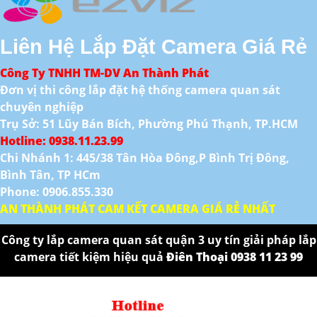
Liên Hệ Lắp Đặt Camera Giá Rẻ
Công Ty TNHH TM-DV An Thành Phát
Đơn vị thi công lắp đặt hệ thống camera quan sát
chuyên nghiệp
Trụ Sở: 51 Lũy Bán Bích, Phường Phú Thạnh, TP.HCM
Hotline: 0938.11.23.99
Chi Nhánh 1: 445/38 Tân Hòa Đông,P Bình Trị Đông,
Bình Tân, TP HCm
Phone: 0906.855.330
AN THÀNH PHÁT CAM KẾT CAMERA GIÁ RẺ NHẤT
Công ty lắp camera quan sát quận 3 uy tín giải pháp lắp
camera tiết kiệm hiệu quả
Điên Thoại 0938 11 23 99