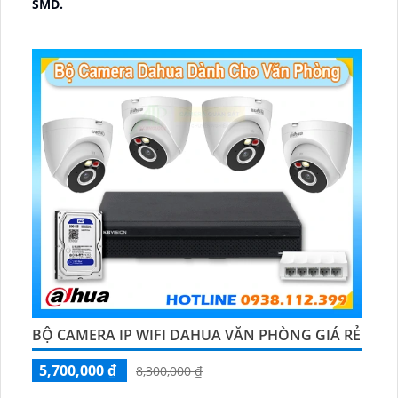
SMD.
♊ Camera Thiết Kế
Dome Kim loại + Nhựa.
️💎 Chức Năng :
Thu Âm.
BỘ CAMERA IP WIFI DAHUA VĂN PHÒNG GIÁ RẺ
5,700,000 ₫
8,300,000 ₫