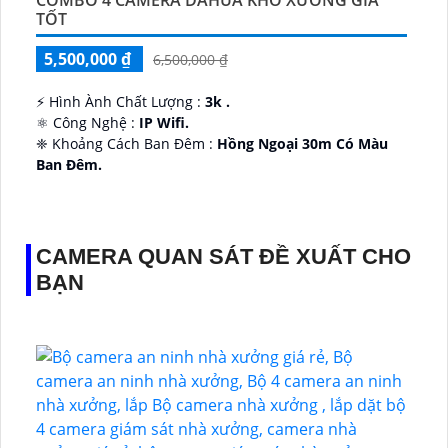
TỐT
5,500,000 ₫
6,500,000 ₫
️⚡ Hình Ành Chất Lượng :
3k .
⚛️ Công Nghệ :
IP Wifi.
❈ Khoảng Cách Ban Đêm :
Hồng Ngoại 30m Có Màu
Ban Ðêm.
👑 Thiết Kế Camera
Xoay 360.
️✔️ Ưu Điểm :
Thu Âm Và Loa.
CAMERA QUAN SÁT ĐỀ XUẤT CHO
BẠN