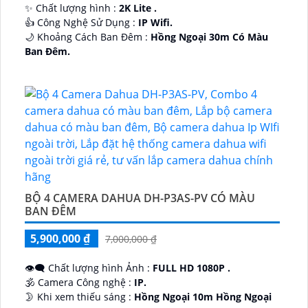
✨ Chất lượng hình :
2K Lite .
👍 Công Nghệ Sử Dụng :
IP Wifi.
🌙 Khoảng Cách Ban Đêm :
Hồng Ngoại 30m Có Màu
Ban Ðêm.
🕉️ Cấu Tạo Camera
IP67 xoay 360.
️📡 Ưu Điểm :
Thu Âm Và Loa.
BỘ 4 CAMERA DAHUA DH-P3AS-PV CÓ MÀU
BAN ĐÊM
5,900,000 ₫
7,000,000 ₫
👁️‍🗨 Chất lượng hình Ảnh :
FULL HD 1080P .
🕉️ Camera Công nghệ :
IP.
🌛 Khi xem thiếu sáng :
Hồng Ngoại 10m Hồng Ngoại