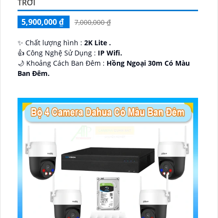
TRỜI
5,900,000 ₫
7,000,000 ₫
✨ Chất lượng hình :
2K Lite .
👍 Công Nghệ Sử Dụng :
IP Wifi.
🌙 Khoảng Cách Ban Đêm :
Hồng Ngoại 30m Có Màu
Ban Ðêm.
🕉️ Cấu Tạo Camera
IP67 xoay 360.
️📡 Ưu Điểm :
Thu Âm Và Loa.