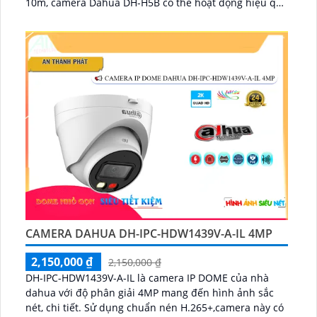
10m, camera Dahua DH-H5B có thể hoạt động hiệu quả
ngay cả trong điều kiện ánh sáng yếu hoặc ban đêm
camera Dahua DH-H5B hỗ trợ đàm thoại 2 chiều to rõ
camera còn có chế độ riêng tư để bảo vệ quyền riêng
tư của người dùng....
CAMERA DAHUA DH-IPC-HDW1439V-A-IL 4MP
2,150,000 ₫
2,150,000 ₫
DH-IPC-HDW1439V-A-IL là camera IP DOME của nhà
dahua với độ phân giải 4MP mang đến hình ảnh sắc
nét, chi tiết. Sử dụng chuẩn nén H.265+,camera này có