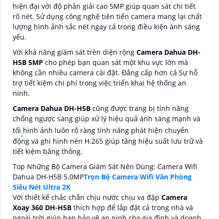
hiện đại với độ phân giải cao 5MP giúp quan sát chi tiết
rõ nét. Sử dụng công nghệ tiên tiến camera mang lại chất
lượng hình ảnh sắc nét ngay cả trong điều kiện ánh sáng
yếu.
Với khả năng giám sát trên diện rộng
Camera Dahua DH-
H5B 5MP
cho phép bạn quan sát một khu vực lớn mà
không cần nhiều camera cài đặt. Đẳng cấp hơn cả Sự hỗ
trợ tiết kiệm chi phí trong việc triển khai hệ thống an
ninh.
Camera Dahua DH-H5B
cũng được trang bị tính năng
chống ngược sáng giúp xử lý hiệu quả ánh sáng mạnh và
tối
hình ảnh luôn rõ ràng
tính năng phát hiện chuyển
động và ghi hình nén H.265 giúp tăng hiệu suất lưu trữ và
tiết kiệm băng thông.
Top Những Bộ Camera Giám Sát Nên Dùng: Camera Wifi
Dahua DH-H5B 5.0MP
Trọn Bộ Camera Wifi Văn Phòng
Siêu Nét Ultra 2K
Với thiết kế chắc chắn chịu nước chịu va đập
Camera
Xoay 360 DH-H5B
thích hợp để lắp đặt cả trong nhà và
ngoài trời giúp bạn bảo vệ an ninh cho gia đình và doanh