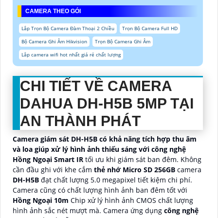
CAMERA THEO GÓI
Lắp Trọn Bộ Camera Đàm Thoại 2 Chiều
Trọn Bộ Camera Full HD
Bộ Camera Ghi Âm Hikvision
Trọn Bộ Camera Ghi Âm
Lắp camera wifi hot nhất giá rẻ chất lượng
CHI TIẾT VỀ CAMERA
DAHUA
DH-H5B
5MP TẠI
AN THÀNH PHÁT
Camera giám sát DH-H5B có khả năng tích hợp thu âm
và loa giúp xử lý hình ảnh thiếu sáng với công nghệ
Hồng Ngoại Smart IR
tối ưu khi giám sát ban đêm. Không
cần đầu ghi với khe cắm
thẻ nhớ Micro SD 256GB
camera
DH-H5B
đạt chất lượng 5.0 megapixel tiết kiệm chi phí.
Camera cũng có chất lượng hình ảnh ban đêm tốt với
Hồng Ngoại 10m
Chip xử lý hình ảnh CMOS chất lượng
hình ảnh sắc nét mượt mà. Camera ứng dụng
công nghệ