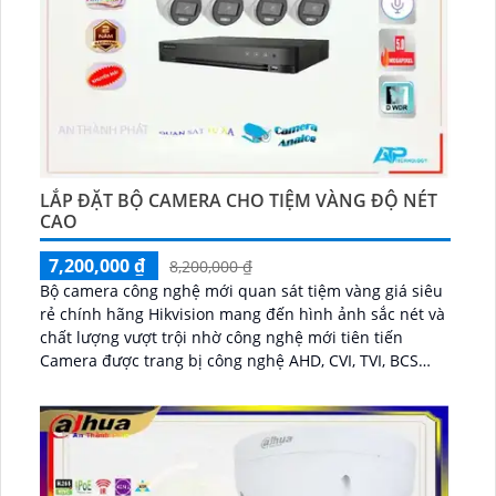
LẮP ĐẶT BỘ CAMERA CHO TIỆM VÀNG ĐỘ NÉT
CAO
7,200,000 ₫
8,200,000 ₫
Bộ camera công nghệ mới quan sát tiệm vàng giá siêu
rẻ chính hãng Hikvision mang đến hình ảnh sắc nét và
chất lượng vượt trội nhờ công nghệ mới tiên tiến
Camera được trang bị công nghệ AHD, CVI, TVI, BCS
mang lại độ phân giải cao lên đến 5MP, chi tiết rõ nét
tích hợp mic ghi âm còn hỗ trợ full color có màu ban
đêm màu sắc trung thực giúp việc giám sát dễ dàng
hơn...