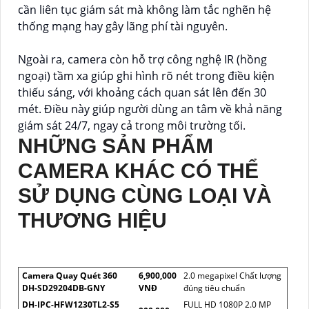
cần liên tục giám sát mà không làm tắc nghẽn hệ
thống mạng hay gây lãng phí tài nguyên.
Ngoài ra, camera còn hỗ trợ công nghệ IR (hồng
ngoại) tầm xa giúp ghi hình rõ nét trong điều kiện
thiếu sáng, với khoảng cách quan sát lên đến 30
mét. Điều này giúp người dùng an tâm về khả năng
giám sát 24/7, ngay cả trong môi trường tối.
NHỮNG SẢN PHẨM
CAMERA KHÁC CÓ THỂ
SỬ DỤNG CÙNG LOẠI VÀ
THƯƠNG HIỆU
Camera Quay Quét 360
6,900,000
2.0 megapixel Chất lượng
DH-SD29204DB-GNY
VNĐ
đúng tiêu chuẩn
DH-IPC-HFW1230TL2-S5
FULL HD 1080P 2.0 MP