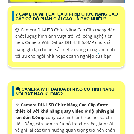
❔ CAMERA WIFI DAHUA DH-H5B CHỨC NĂNG CAO
CẤP CÓ ĐỘ PHÂN GIẢI CAO LÀ BAO NHIÊU?
💞 Camera DH-H5B Chức Năng Cao Cấp mang đến
chất lượng hình ảnh vượt trội với công nghệ tiên
tiến, Camera Wifi Dahua DH-H5B 5.0MP cho khả
năng ghi lại chi tiết sắc nét và sống động,
an ninh
tối ưu cho ngôi nhà hoặc doanh nghiệp của bạn.
🗨️ CAMERA WIFI DAHUA DH-H5B CÓ TÍNH NĂNG
NỔI BẬT NÀO KHÔNG?
️🎉
Camera DH-H5B Chức Năng Cao Cấp được
thiết kế với khả năng quay video ở độ phân giải
lên đến 5.0mp
cung cấp hình ảnh sắc nét và chi
tiết. Đẳng cấp hơn cả Sự hỗ trợ cho việc giám sát
và ghi lại các tình huống quan trọng trở nên chân