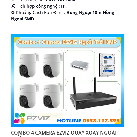
🕉️ Tích hợp công nghệ :
IP.
❂ Khoảng Cách Ban Đêm :
Hồng Ngoại 10m Hồng
Ngoại SMD.
🛡 Mẫu Camera
Dome Kim loại + Nhựa.
️📢 Ưu Điểm :
Thu Âm.
COMBO 4 CAMERA EZVIZ QUAY XOAY NGOÀI