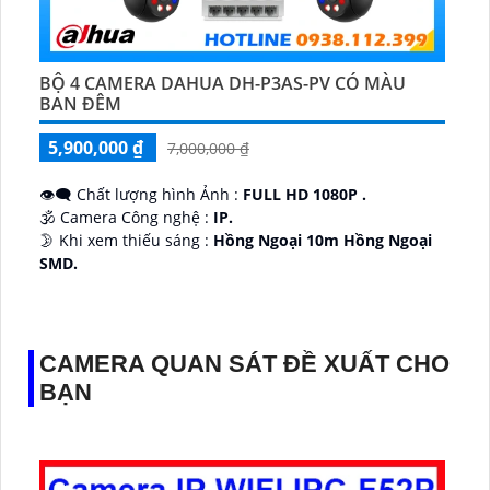
BỘ 4 CAMERA DAHUA DH-P3AS-PV CÓ MÀU
BAN ĐÊM
5,900,000 ₫
7,000,000 ₫
👁️‍🗨 Chất lượng hình Ảnh :
FULL HD 1080P .
🕉️ Camera Công nghệ :
IP.
🌛 Khi xem thiếu sáng :
Hồng Ngoại 10m Hồng Ngoại
SMD.
♊ Camera Thiết Kế
Dome Kim loại + Nhựa.
️💎 Chức Năng :
Thu Âm.
CAMERA QUAN SÁT ĐỀ XUẤT CHO
BẠN