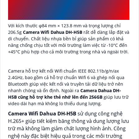
CAMERA DAHUA
DH-H5B
5MP
Với kích thước φ84 mm × 123.8 mm và trọng lượng chỉ
206.5g
Camera Wifi Dahua DH-H5B
rất dễ dàng lắp đặt và
di chuyển. Chất liệu nhựa bền bỉ giúp sản phẩm có khả
năng chống chịu tốt với môi trường làm việc từ -10°C đến
+45°C phù hợp cho cả môi trường trong nhà và ngoài trời.
Camera hỗ trợ kết nối Wifi chuẩn IEEE 802.11b/g/n/ax
2.4GHz, bao gồm cả hỗ trợ chuẩn Wifi 6 và ghép nối qua
Bluetooth giúp việc kết nối và truyền tải dữ liệu trở nên
nhanh chóng và ổn định. Ngoài ra
Camera Dahua DH-
H5B cũng hỗ trợ khe thẻ nhớ lên đến 256GB
giúp lưu trữ
video dài hạn mà không lo thiếu dung lượng.
Camera Wifi Dahua DH-H5B
sử dụng công nghệ
H.265+ giúp tiết kiệm băng thông và dung lượng lưu
trữ mà không làm giảm chất lượng hình ảnh. Công
nghệ này đặc biệt hiệu quả trong các môi trường