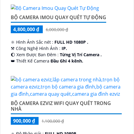
BỘ CAMERA IMOU QUAY QUÉT TỰ ĐỘNG
4,800,000 ₫
6,000,000 ₫
🔆 Hình Ảnh Sắc nét :
FULL HD 1080P .
⚒ Công Nghệ Hình Ảnh :
IP.
🌔 Xem Được Ban Đêm :
Từng Vị Trí Camera .
👑 Thiết Kế Camera
Đầu Ghi 4 kênh.
️🔮 Đặt Điểm :
Công Nghệ AI.
BỘ CAMERA EZVIZ WIFI QUAY QUÉT TRONG
NHÀ
900,000 ₫
1,100,000 ₫
🔅 Độ Phân giải :
FULL HD 1080P .