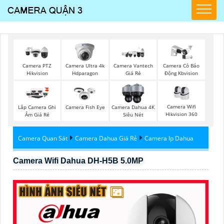
Camera PTZ
Camera Ultra 4k
Camera Vantech
Camera Có Báo
Hikvision
Hdparagon
Giá Rẻ
Động Kbvision
Camera Wifi
Lắp Camera Ghi
Camera Fish Eye
Camera Dahua 4K
Hikvision 360
Âm Giá Rẻ
Siêu Nét
Camera Quan Sát
Camera Dahua Giá Rẻ
Camera Ip Dahua
Camera Wifi Dahua DH-H5B 5.0MP