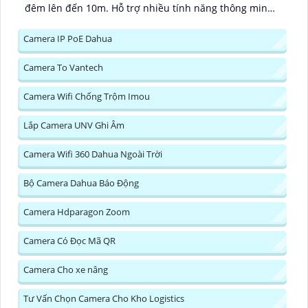
đêm lên đến 10m. Hỗ trợ nhiều tính năng thông minh
như phát hiện chuyển động con người và âm thanh
bất thường và chế độ riêng tư...
Camera IP PoE Dahua
Camera To Vantech
Camera Wifi Chống Trộm Imou
Lắp Camera UNV Ghi Âm
Camera Wifi 360 Dahua Ngoài Trời
Bộ Camera Dahua Báo Động
Camera Hdparagon Zoom
Camera Có Đọc Mã QR
Camera Cho xe nâng
Tư Vấn Chọn Camera Cho Kho Logistics