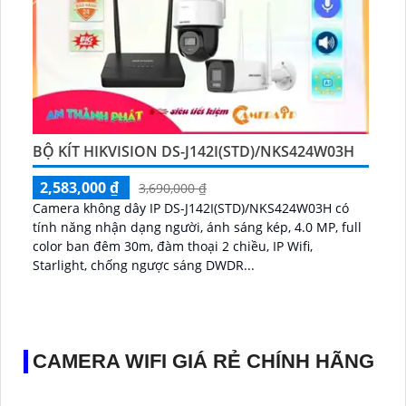
BỘ KÍT HIKVISION DS-J142I(STD)/NKS424W03H
2,583,000 ₫
3,690,000 ₫
Camera không dây IP DS-J142I(STD)/NKS424W03H có
tính năng nhận dạng người, ánh sáng kép, 4.0 MP, full
color ban đêm 30m, đàm thoại 2 chiều, IP Wifi,
Starlight, chống ngược sáng DWDR...
CAMERA WIFI GIÁ RẺ CHÍNH HÃNG