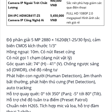
900,000
Camera IP Ngoài Trời Chất
Sắc nét phù hợp giám sát
VNĐ
Lượng
qua điện thoại
FULL HD 1080P 2.0
DH-IPC-HDW2841T-ZS
5,450,000
megapixel Hình ảnh sắc
Camera IP Công Nghệ Ai
VNĐ
nét giá rẻ
Độ phân giải 5 MP 2880 × 1620@(1-25/30 fps), cảm
biến CMOS kích thước 1/3"
Hồng ngoại: 10m. Có nút Reset cứng
Có nút gọi 1 chạm (dạng nút vật lý)
Góc quan sát: 74° (H) - 41° (V). Chống ngược sáng
số (DWDR), chế độ riêng tư
Phát hiện con người (Human Detection), âm thanh
bất thường, phát hiện thú cưng (Pet Detection),
auto tracking
Hỗ trợ quay quét: 0° tới 350° (Pan); -5° tới 80° (Tilt).
Hỗ trợ chế độ tuần tra điểm (Preset Patrol)
Chuẩn nén H265. Tích hợp mic và loa, hỗ trợ đàm
thoại 2 chiều.