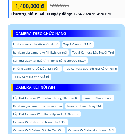
1,400,000 ₫
1,600,000 ₫
Thương hiệu:
Dahua
Ngày đăng:
12/4/2024 5:14:20 PM
CAMERA THEO CHỨC NĂNG
Loại camera nào tốt nhất giá rẻ
Top 5 Camera 2 Mắt
bản báo giá camera wifi hikvision mới
Top 5 Camera Lắp Ngoài Trời
camera quay lại quá trình đóng hàng shopee tiktok
Những Camera Có Màu Ban Đêm
Top Camera Sắc Nét Giá Rẻ Ổn Định
Top 5 Camera Wifi Giá Rẻ
CAMERA KẾT NỐI WIFI
Lắp Đặt Camera Wifi Dahua Trong Nhà Giá Rẻ
Camera Kbone Cube
Bản báo giá camera wifi imou mới
Camera Kbone Xoay 360
Lắp Đặt Camera Wifi Thân Ngoài Trời Kbvision
Camera Wifi Hikvision Ngoài Trời 360
Camera Wifi Dahua Giá Rẻ Cao Cấp
Camera Wifi Kbvision Ngoài Trời