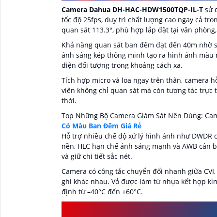
Camera Dahua DH-HAC-HDW1500TQP-IL-T
sử d
tốc độ 25fps, duy trì chất lượng cao ngay cả tr
quan sát 113.3°, phù hợp lắp đặt tại văn phòng
Khả năng quan sát ban đêm đạt đến 40m nhờ sự
ánh sáng kép thông minh tạo ra hình ảnh màu 
diện đối tượng trong khoảng cách xa.
Tích hợp micro và loa ngay trên thân, camera hỗ
viên không chỉ quan sát mà còn tương tác trực t
thời.
Top Những Bộ Camera Giám Sát Nên Dùng: Ca
Có Màu Ban Đêm Giá Rẻ
Hỗ trợ nhiều chế độ xử lý hình ảnh như DWDR 
nền, HLC hạn chế ánh sáng mạnh và AWB cân b
và giữ chi tiết sắc nét.
Camera có công tắc chuyển đổi nhanh giữa CVI, C
ghi khác nhau. Vỏ được làm từ nhựa kết hợp ki
định từ –40°C đến +60°C.
THÔNG SỐ KỸ THUẬT