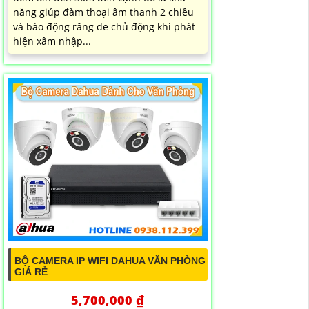
năng giúp đàm thoại âm thanh 2 chiều
và báo động răng de chủ động khi phát
hiện xâm nhập...
BỘ CAMERA IP WIFI DAHUA VĂN PHÒNG
GIÁ RẺ
5,700,000 ₫