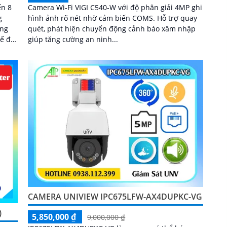
n 8
Camera Wi-Fi VIGI C540-W với độ phân giải 4MP ghi
g
hình ảnh rõ nét nhờ cảm biến COMS. Hỗ trợ quay
ổng
quét, phát hiện chuyển động cảnh báo xâm nhập
giúp tăng cường an ninh...
chế
hệ
CAMERA UNIVIEW IPC675LFW-AX4DUPKC-VG
)
5,850,000 ₫
9,000,000 ₫