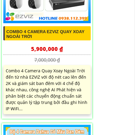
COMBO 4 CAMERA EZVIZ QUAY XOAY
NGOÀI TRỜI
5,900,000 ₫
7,000,000 ₫
Combo 4 Camera Quay Xoay Ngoài Trời
đến từ nhà EZVIZ với độ nét cao lên đến
2K và giám sát ban đêm với 4 chế độ
khác nhau, công nghệ AI Phát hiện và
phân biệt các chuyển động chuẩn sát
được quản lý tập trung bởi đầu ghi hình
IP WiFi...