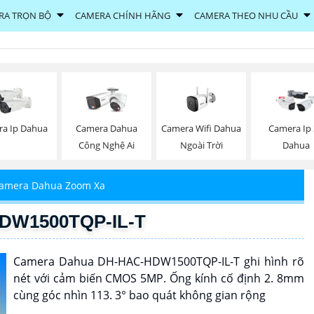
RA TRỌN BỘ
CAMERA CHÍNH HÃNG
CAMERA THEO NHU CẦU
Camera Wifi Dahua
a Ip Dahua
Camera Dahua
Camera Ip
Ngoài Trời
Công Nghệ Ai
Dahua
amera Dahua Zoom Xa
DW1500TQP-IL-T
Camera Dahua DH-HAC-HDW1500TQP-IL-T ghi hình rõ
nét với cảm biến CMOS 5MP. Ống kính cố định 2. 8mm
cùng góc nhìn 113. 3° bao quát không gian rộng