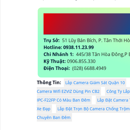
CÔNG TY TNHH TM-
PHÁT
Trụ Sở:
51 Lũy Bán Bích, P. Tân Thới H
Hotline: 0938.11.23.99
Chi Nhánh 1:
445/38 Tân Hòa Đông,P B
Kỹ Thuật:
0906.855.330
Điện Thoại:
(028) 6688.4949
Thông Tin:
Lắp Camera Giám Sát Quận 10
Camera Wifi EZVIZ Dùng Pin CB2
Công Ty Lắ
IPC-F22FP Có Màu Ban Đêm
Lắp Đặt Camera T
Xe Đạp
Lắp Đặt Trọn Bộ Camera Chống Trộ
Chuyên Ban Đêm