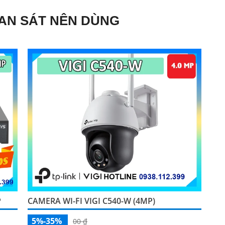
AN SÁT NÊN DÙNG
P
CAMERA WI-FI VIGI C540-W (4MP)
5%-35%
00 ₫