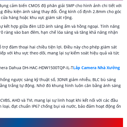
ụng cảm biến CMOS độ phân giải 5MP cho hình ảnh chi tiết với
ong điều kiện ánh sáng thay đổi. Ống kính cố định 2.8mm cho góc
, cửa hàng hoặc khu vực giám sát rộng.
 kết hợp giữa đèn LED ánh sáng ấm và hồng ngoại. Tính năng
rõ ràng vào ban đêm, hạn chế lóa sáng và tăng khả năng nhận
 trợ đàm thoại hai chiều tiện lợi. Điều này cho phép giám sát
iếp với khu vực theo dõi, mang lại sự kiểm soát hiệu quả và tức
mera Dahua DH-HAC-HDW1500TQP-IL-T
Lắp Camera Nhà Xưởng
chống ngược sáng kỹ thuật số, 3DNR giảm nhiễu, BLC bù sáng
ằng trắng tự động. Nhờ đó khung hình luôn cân bằng ánh sáng
VBS, AHD và TVI, mang lại sự linh hoạt khi kết nối với các đầu
m loại, đạt chuẩn IP67 chống bụi và nước, bảo đảm hoạt động ổn
 CAMERA DAHUA DH-HAC-