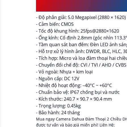
HDW1500TQP-IL-T
- Độ phân giải: 5.0 Megapixel (2880 × 1620)
- Cảm biến: CMOS
- Tốc độ khung hình: 25fps@2880×1620
- Ống kính: Cố định 2.8mm (góc nhìn 113.3°
- Tầm quan sát ban đêm: Đèn LED ánh sáng
- Hỗ trợ xử lý hình ảnh: DWDR, BLC, HLC,
- Tích hợp: Micro và loa đàm thoại hai chiề
- Chuyển đổi chế độ: CVI / TVI / AHD / CVBS
- Vỏ ngoài: Nhựa + kim loại
- Nguồn cấp: DC 12V
- Nhiệt độ hoạt động: –40°C ~ +60°C
- Chuẩn bảo vệ: IP67 chống bụi và nước
- Kích thước: 240.7 × 90.7 × 90.4 mm
- Trọng lượng: 0.45kg
- Bảo hành: 24 tháng
Mua ngay Camera Dahua Đàm Thoại 2 Chiều DH
được tư vấn và báo giá miển phí! Liên Hệ: