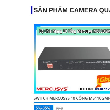
SẢN PHẨM CAMERA QU
SWITCH MERCUSYS 10 CỔNG MS110GM
5%-35%
00 ₫