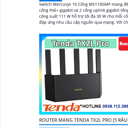
Switch Mercusys 10 Cổng MS110GMP mang đế
cổng PoE+ gigabit và 2 cổng uplink gigabit tổn
công suất 111 W hỗ trợ tối đa 30 W cho mỗi c
đáp ứng nhu cầu cấp nguồn qua mạng. Với chế độ
mở rộng truyền tín hiệu đến 250 m cùng các 
độ ưu tiên cách ly và tự động khôi phục giúp 
thống vận hành ổn định và bền bỉ...
ROUTER MANG TENDA TX2L PRO (5 RÂU