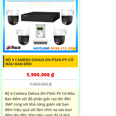
BỘ 4 CAMERA DAHUA DH-P3AS-PV CÓ
MÀU BAN ĐÊM
5,900,000 ₫
7,000,000 ₫
Bộ 4 Camera Dahua DH-P3AS-PV Có Màu
Ban Đêm với độ phân giải cao lên đến
3MP cùng với khả năng giám sát ban
đêm hiệu quả với tầm nhìn xa vào ban
đêm lên đến 30m bên cạnh đó là khả