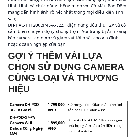
Hình Hình và chức năng thông minh với Có Màu Ban Ðêm
mang đến hình ảnh rõ nét nhất trong mọi điều kiện ánh
sáng.
DH-HAC-PT1200BP-IL-A-E2Z
điện năng tiêu thụ 12V và có
cảm biến chuyển động chống trộm. Với trang bị Ánh sáng
kép camera an ninh và giám sát tốt nhất cho gia đình
hoặc doanh nghiệp của bạn.
GỢI Ý THÊM VÀI LỰA
CHỌN SỬ DỤNG CAMERA
CÙNG LOẠI VÀ THƯƠNG
HIỆU
Camera DH-P3D-
1,799,000
3.0 megapixel Giám sát hình ảnh
3F-PV Giá rẻ
VNĐ
sắc nét Full Color 40m
DH-P5D-5F-PV
Ultra 4k lite 4.0 MP Độ phân giải
Camera Wifi
1,899,000
phù hợp giám sát trên điện thoại
Dahua Công Nghệ
VNĐ
Full Color 40m
Mới