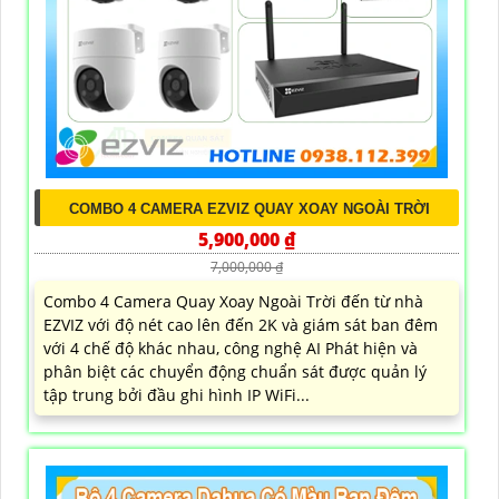
COMBO 4 CAMERA EZVIZ QUAY XOAY NGOÀI TRỜI
5,900,000 ₫
7,000,000 ₫
Combo 4 Camera Quay Xoay Ngoài Trời đến từ nhà
EZVIZ với độ nét cao lên đến 2K và giám sát ban đêm
với 4 chế độ khác nhau, công nghệ AI Phát hiện và
phân biệt các chuyển động chuẩn sát được quản lý
tập trung bởi đầu ghi hình IP WiFi...