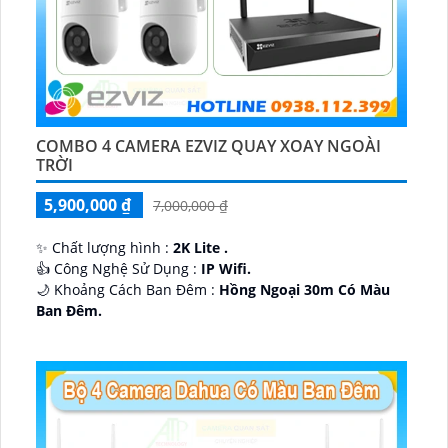
COMBO 4 CAMERA EZVIZ QUAY XOAY NGOÀI
TRỜI
5,900,000 ₫
7,000,000 ₫
✨ Chất lượng hình :
2K Lite .
👍 Công Nghệ Sử Dụng :
IP Wifi.
🌙 Khoảng Cách Ban Đêm :
Hồng Ngoại 30m Có Màu
Ban Ðêm.
🕉️ Cấu Tạo Camera
IP67 xoay 360.
️📡 Ưu Điểm :
Thu Âm Và Loa.