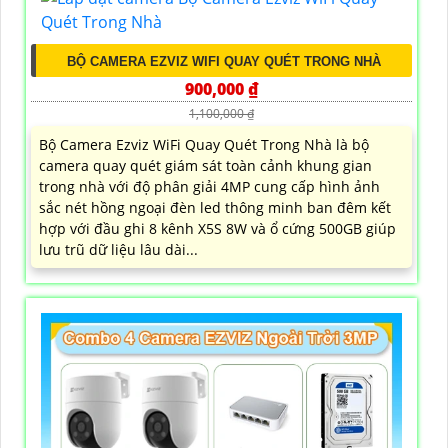
BỘ CAMERA EZVIZ WIFI QUAY QUÉT TRONG NHÀ
900,000 ₫
1,100,000 ₫
Bộ Camera Ezviz WiFi Quay Quét Trong Nhà là bộ
camera quay quét giám sát toàn cảnh khung gian
trong nhà với độ phân giải 4MP cung cấp hình ảnh
sắc nét hồng ngoại đèn led thông minh ban đêm kết
hợp với đầu ghi 8 kênh X5S 8W và ổ cứng 500GB giúp
lưu trũ dữ liệu lâu dài...