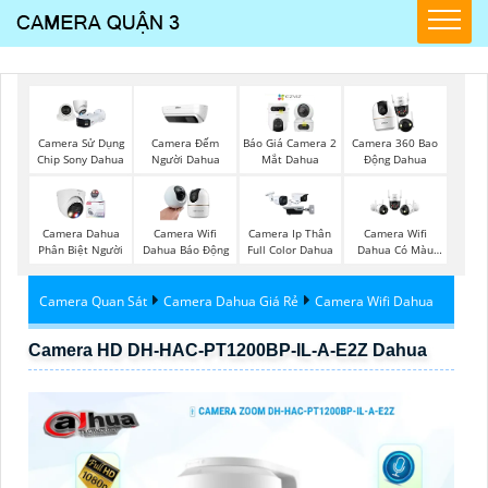
Camera Đếm
Camera Sử Dụng
Báo Giá Camera 2
Camera 360 Bao
Người Dahua
Chip Sony Dahua
Mắt Dahua
Động Dahua
Camera Dahua
Camera Wifi
Camera Ip Thân
Camera Wifi
Phân Biệt Người
Dahua Báo Động
Full Color Dahua
Dahua Có Màu
Ban Đêm
Camera Quan Sát
Camera Dahua Giá Rẻ
Camera Wifi Dahua
Camera HD DH-HAC-PT1200BP-IL-A-E2Z Dahua