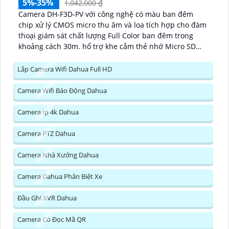
5%-35%
1,042,000 ₫
Camera DH-F3D-PV với công nghệ có màu ban đêm
chip xử lý CMOS micro thu âm và loa tích hợp cho đàm
thoại giám sát chất lượng Full Color ban đêm trong
khoảng cách 30m. hổ trợ khe cắm thẻ nhớ Micro SD
256GB công nghệ IP Wifi kết nối dễ dàng...
Lắp Camera Wifi Dahua Full HD
Camera Wifi Báo Động Dahua
Camera Ip 4k Dahua
Camera PTZ Dahua
Camera Nhà Xưởng Dahua
Camera Dahua Phân Biệt Xe
Đầu Ghi XVR Dahua
Camera Có Đọc Mã QR