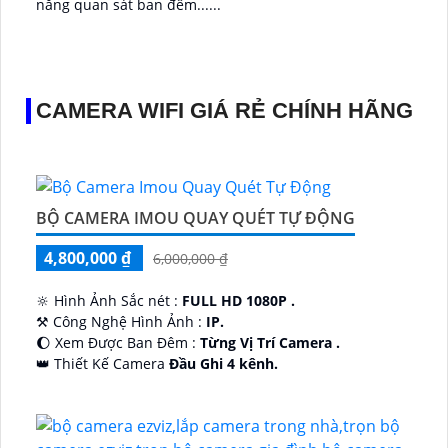
năng quan sát ban đêm......
CAMERA WIFI GIÁ RẺ CHÍNH HÃNG
BỘ CAMERA IMOU QUAY QUÉT TỰ ĐỘNG
4,800,000 ₫
6,000,000 ₫
🔆 Hình Ảnh Sắc nét :
FULL HD 1080P .
⚒ Công Nghệ Hình Ảnh :
IP.
🌔 Xem Được Ban Đêm :
Từng Vị Trí Camera .
👑 Thiết Kế Camera
Đầu Ghi 4 kênh.
️🔮 Đặt Điểm :
Công Nghệ AI.