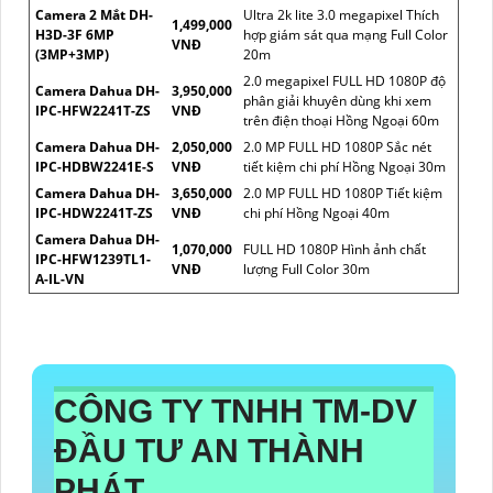
Camera 2 Mắt DH-
Ultra 2k lite 3.0 megapixel Thích
1,499,000
H3D-3F 6MP
hợp giám sát qua mạng Full Color
VNĐ
(3MP+3MP)
20m
2.0 megapixel FULL HD 1080P độ
Camera Dahua DH-
3,950,000
phân giải khuyên dùng khi xem
IPC-HFW2241T-ZS
VNĐ
trên điện thoại Hồng Ngoại 60m
Camera Dahua DH-
2,050,000
2.0 MP FULL HD 1080P Sắc nét
IPC-HDBW2241E-S
VNĐ
tiết kiệm chi phí Hồng Ngoại 30m
Camera Dahua DH-
3,650,000
2.0 MP FULL HD 1080P Tiết kiệm
IPC-HDW2241T-ZS
VNĐ
chi phí Hồng Ngoại 40m
Camera Dahua DH-
1,070,000
FULL HD 1080P Hình ảnh chất
IPC-HFW1239TL1-
VNĐ
lượng Full Color 30m
A-IL-VN
CÔNG TY TNHH TM-DV
ĐẦU TƯ AN THÀNH
PHÁT