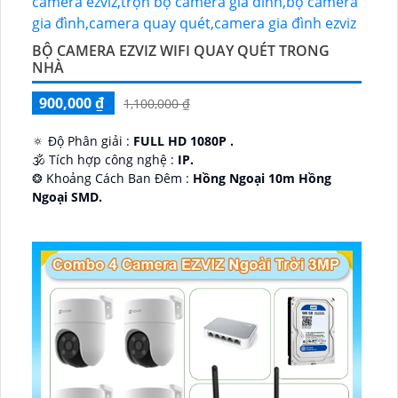
BỘ CAMERA EZVIZ WIFI QUAY QUÉT TRONG
NHÀ
900,000 ₫
1,100,000 ₫
🔅 Độ Phân giải :
FULL HD 1080P .
🕉️ Tích hợp công nghệ :
IP.
❂ Khoảng Cách Ban Đêm :
Hồng Ngoại 10m Hồng
Ngoại SMD.
🛡 Mẫu Camera
Dome Kim loại + Nhựa.
️📢 Ưu Điểm :
Thu Âm.