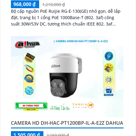
968,000 ₫
1,210,000 ₫
Bộ cấp nguồn PoE Ruijie RG-E-130(GE) nhỏ gọn, dễ lắp
đặt, trang bị 1 cổng PoE 1000Base-T (802. 3af) công
suất 30W/53V DC, tương thích chuẩn IEEE 802. 3af...
CAMERA HD DH-HAC-PT1200BP-IL-A-E2Z DAHUA
1,505,000 ₫
2,150,000 ₫