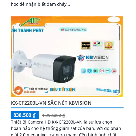
học để nhận biết đám cháy...
KX-CF2203L-VN SẮC NÉT KBVISION
838,500 ₫
1,290,000 ₫
Thiết Bị Camera HD KX-CF2203L-VN là sự lựa chọn
hoàn hảo cho hệ thống giám sát của bạn. Với độ phân
giải 2.0 megapixel, camera mang đến hình ảnh chất