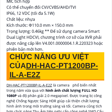
MIC tích hợp
Có thể chuyển đổi CVI/CVBS/AHD/TVI
IP66, 12 VDC (tối đa 5.1W)
Chất liệu: nhựa
Kích thước: Φ110.0 mm × 150.0 mm
Trọng lượng: 0.46kg ** Để sử dụng camera Smart
Dual Light HDCVI, chương trình cơ sở của XVR phải
được nâng cấp lên V4.001.0000004.1.R.220323 hoặc
phiên bản mới hơn.
CHỨC NĂNG ƯU VIỆT
CỦA
DH-HAC-PT1200BP-
IL-A-E2Z
DH-HAC-PT1200BP-IL-A-E2Z
là camera phổ biến nhất
trong năm vừa qua với
hình ảnh chất lượng FULL HD
1080P
và độ phân giải 2.0 megapixel. Được trang bị công
nghệ Chống Ngược Sáng HDR giúp cải thiện chất lượng
hình ảnh trong môi trường sáng và tối. Camera cũng tích
hợp chức năng Thu Âm tiên nghi cấp công nghệ SMD Cấu