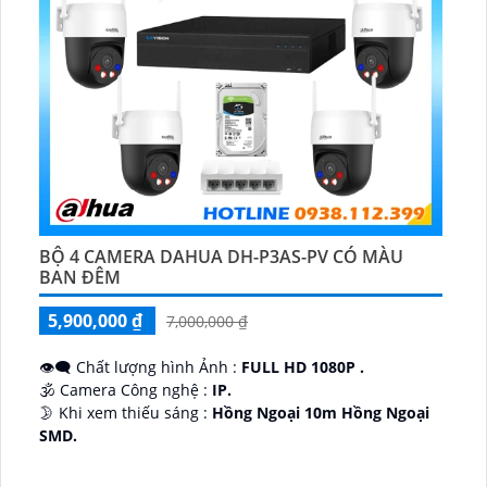
BỘ 4 CAMERA DAHUA DH-P3AS-PV CÓ MÀU
BAN ĐÊM
5,900,000 ₫
7,000,000 ₫
👁️‍🗨 Chất lượng hình Ảnh :
FULL HD 1080P .
🕉️ Camera Công nghệ :
IP.
🌛 Khi xem thiếu sáng :
Hồng Ngoại 10m Hồng Ngoại
SMD.
♊ Camera Thiết Kế
Dome Kim loại + Nhựa.
️💎 Chức Năng :
Thu Âm.