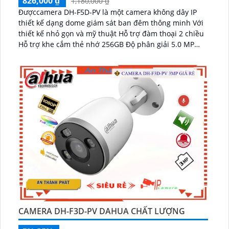
826,000 ₫
1,180,000 ₫
Đượccamera DH-F5D-PV là một camera không dây IP
thiết kế dạng dome giám sát ban đêm thông minh Với
thiết kế nhỏ gọn và mỹ thuật Hỗ trợ đàm thoại 2 chiều
Hỗ trợ khe cắm thẻ nhớ 256GB Độ phân giải 5.0 MP
camera thích hợp cho nhiều loại công trình...
CAMERA DH-F3D-PV DAHUA CHẤT LƯỢNG