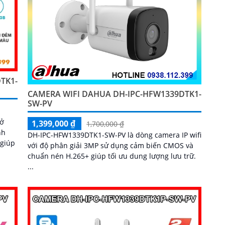
TK1-
CAMERA WIFI DAHUA DH-IPC-HFW1339DTK1-
SW-PV
sở
1,399,000 ₫
1,700,000 ₫
nh
DH-IPC-HFW1339DTK1-SW-PV là dòng camera IP wifi
với độ phân giải 3MP sử dụng cảm biến CMOS và
chuẩn nén H.265+ giúp tối ưu dung lượng lưu trữ.
...