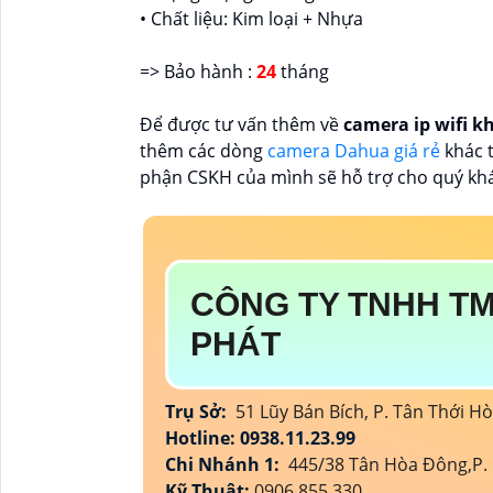
• Chất liệu: Kim loại + Nhựa
=> Bảo hành :
24
tháng
Để được tư vấn thêm về
camera ip wifi k
thêm các dòng
camera Dahua giá rẻ
khác t
phận CSKH của mình sẽ hỗ trợ cho quý khá
CÔNG TY TNHH TM
PHÁT
Trụ Sở:
51 Lũy Bán Bích, P. Tân Thới H
Hotline: 0938.11.23.99
Chi Nhánh 1:
445/38 Tân Hòa Đông,P. 
Kỹ Thuật:
0906.855.330