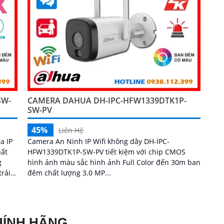
SW-
CAMERA DAHUA DH-IPC-HFW1339DTK1P-
SW-PV
45%
Liên Hệ
a IP
Camera An Ninh IP Wifi không dây DH-IPC-
hất
HFW1339DTK1P-SW-PV tiết kiệm với chip CMOS
g
hình ảnh màu sắc hình ảnh Full Color đến 30m ban
đêm chất lượng 3.0 MP...
o chủ
hương
HÍNH HÃNG