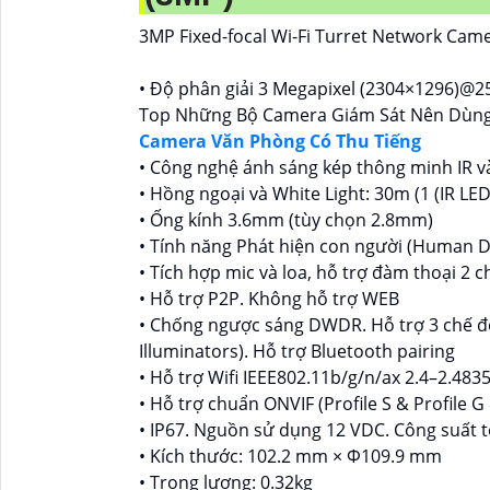
3MP Fixed-focal Wi-Fi Turret Network Cam
• Độ phân giải 3 Megapixel (2304×1296)@25
Top Những Bộ Camera Giám Sát Nên Dùn
Camera Văn Phòng Có Thu Tiếng
• Công nghệ ánh sáng kép thông minh IR v
• Hồng ngoại và White Light: 30m (1 (IR LED
• Ống kính 3.6mm (tùy chọn 2.8mm)
• Tính năng Phát hiện con người (Human De
• Tích hợp mic và loa, hỗ trợ đàm thoại 2 
• Hỗ trợ P2P. Không hỗ trợ WEB
• Chống ngược sáng DWDR. Hỗ trợ 3 chế đ
Illuminators). Hỗ trợ Bluetooth pairing
• Hỗ trợ Wifi IEEE802.11b/g/n/ax 2.4–2.483
• Hỗ trợ chuẩn ONVIF (Profile S & Profile G
• IP67. Nguồn sử dụng 12 VDC. Công suất t
• Kích thước: 102.2 mm × Φ109.9 mm
• Trọng lượng: 0.32kg