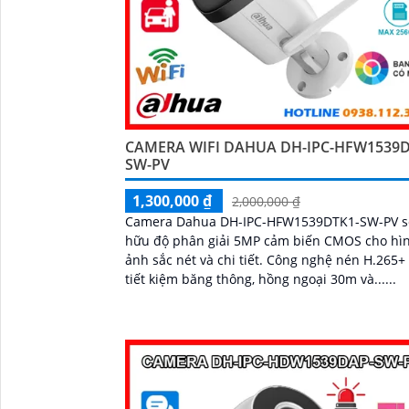
CAMERA WIFI DAHUA DH-IPC-HFW1539D
SW-PV
1,300,000 ₫
2,000,000 ₫
Camera Dahua DH-IPC-HFW1539DTK1-SW-PV 
hữu độ phân giải 5MP cảm biến CMOS cho hì
ảnh sắc nét và chi tiết. Công nghệ nén H.265+ giúp
tiết kiệm băng thông, hồng ngoại 30m và......