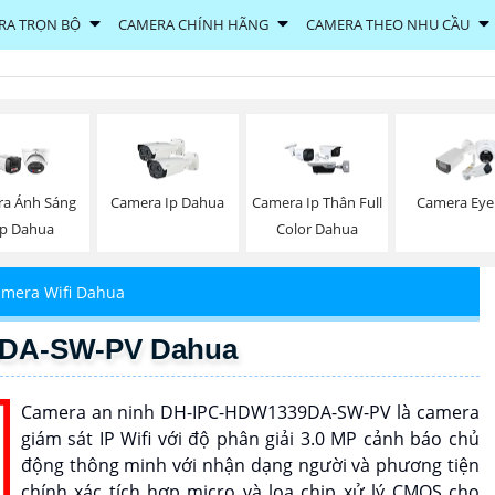
RA TRỌN BỘ
CAMERA CHÍNH HÃNG
CAMERA THEO NHU CẦU
a Ánh Sáng
Camera Ip Dahua
Camera Ip Thân Full
Camera Eye
p Dahua
Color Dahua
mera Wifi Dahua
9DA-SW-PV Dahua
Camera an ninh DH-IPC-HDW1339DA-SW-PV là camera
giám sát IP Wifi với độ phân giải 3.0 MP cảnh báo chủ
động thông minh với nhận dạng người và phương tiện
chính xác tích hợp micro và loa chip xử lý CMOS cho