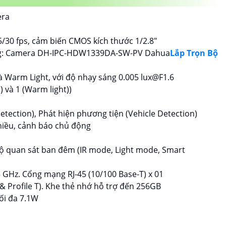
era
/30 fps, cảm biến CMOS kích thước 1/2.8"
g: Camera DH-IPC-HDW1339DA-SW-PV Dahua
Lắp Trọn Bộ
à Warm Light, với độ nhạy sáng 0.005 lux@F1.6
) và 1 (Warm light))
tection), Phát hiện phương tiện (Vehicle Detection)
chiều, cảnh báo chủ động
ộ quan sát ban đêm (IR mode, Light mode, Smart
5 GHz. Cổng mạng RJ-45 (10/100 Base-T) x 01
 & Profile T). Khe thẻ nhớ hỗ trợ đến 256GB
ối đa 7.1W