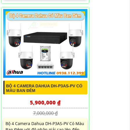
BỘ 4 CAMERA DAHUA DH-P3AS-PV CÓ
MÀU BAN ĐÊM
5,900,000 ₫
7,000,000 ₫
Bộ 4 Camera Dahua DH-P3AS-PV Có Màu
Ban Đêm với độ phân giải cao lên đến