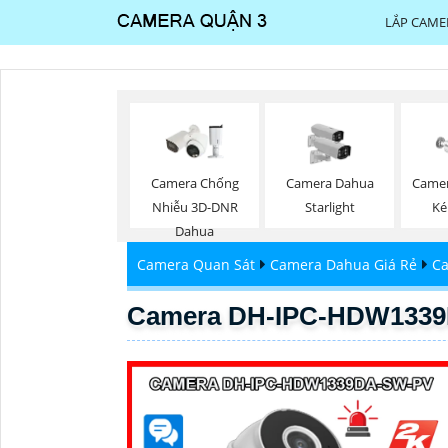
LẮP CAME
Camera Chống
Camera Dahua
Camer
Nhiễu 3D-DNR
Starlight
Ké
Dahua
Camera Quan Sát
Camera Dahua Giá Rẻ
Ca
Camera DH-IPC-HDW133