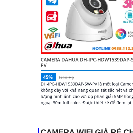
CAMERA DAHUA DH-IPC-HDW1539DAP-
PV
45%
Liên Hệ
DH-IPC-HDW1539DAP-SW-PV là một loại Camer
không dây với khả năng quan sát sắc nét và c
lượng hình ảnh cao với độ phân giải 5MP hồn
ngoại 30m full color. Được thiết kế để đem lại trải
nghiệm giám sát an toàn và hiệu quả cảnh bá
động khi có phát hiện con người phát hiện p
tiện...
CAMERA WIFI GIÁ RẺ C