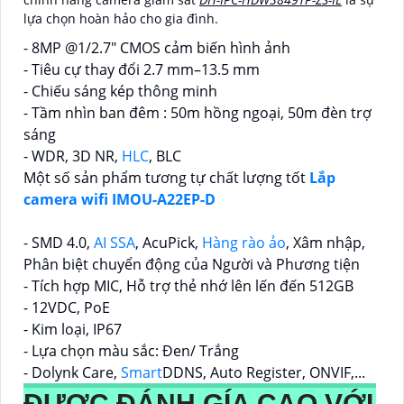
lựa chọn hoàn hảo cho gia đình.
- 8MP @1/2.7" CMOS cảm biến hình ảnh
- Tiêu cự thay đổi 2.7 mm–13.5 mm
- Chiếu sáng kép thông minh
- Tầm nhìn ban đêm : 50m hồng ngoại, 50m đèn trợ
sáng
- WDR, 3D NR,
HLC
, BLC
Một số sản phẩm tương tự chất lượng tốt
Lắp
camera wifi IMOU-A22EP-D
- SMD 4.0,
AI SSA
, AcuPick,
Hàng rào ảo
, Xâm nhập,
Phân biệt chuyển động của Người và Phương tiện
- Tích hợp MIC, Hỗ trợ thẻ nhớ lên lến đến 512GB
- 12VDC, PoE
- Kim loại, IP67
- Lựa chọn màu sắc: Đen/ Trắng
- Dolynk Care,
Smart
DDNS, Auto Register, ONVIF,...
ĐƯỢC ĐÁNH GÍA CAO VỚI