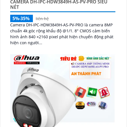
CAMERA DH-IPC-HDW3849H-AS-PV-PRO SIÊU
NÉT
5%-35%
liên hệ
Camera DH-IPC-HDW3849H-AS-PV-PRO là camera 8MP
chuẩn 4k góc rộng khẩu độ @1/1. 8" CMOS cảm biến
hình ảnh 840 ×2160 pixel phát hiện chuyển động phát
hiện con người...