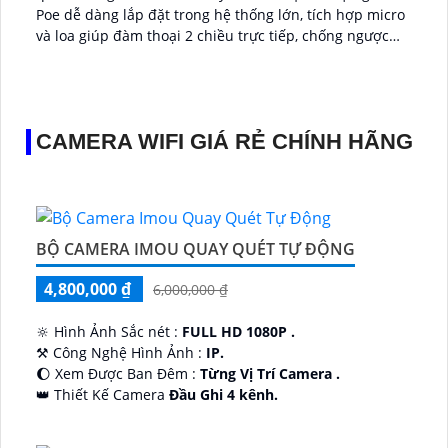
Poe dễ dàng lắp đặt trong hệ thống lớn, tích hợp micro
và loa giúp đàm thoại 2 chiều trực tiếp, chống ngược
sáng WDR 120db, có thể hoạt động độc lập nhờ ke cắm
thẻ nhớ 256GB...
CAMERA WIFI GIÁ RẺ CHÍNH HÃNG
BỘ CAMERA IMOU QUAY QUÉT TỰ ĐỘNG
4,800,000 ₫
6,000,000 ₫
🔆 Hình Ảnh Sắc nét :
FULL HD 1080P .
⚒ Công Nghệ Hình Ảnh :
IP.
🌔 Xem Được Ban Đêm :
Từng Vị Trí Camera .
👑 Thiết Kế Camera
Đầu Ghi 4 kênh.
️🔮 Đặt Điểm :
Công Nghệ AI.