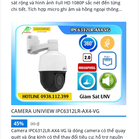
sát rộng và hình ảnh Full HD 1080P sắc nét đến từng
chi tiết. Tích hợp micro ghi âm và hồng ngoại thông
minh với tầm xa 50m, camera đảm bảo giám sát hiệu
quả cả ngày lẫn đêm...
CAMERA UNIVIEW IPC6312LR-AX4-VG
45%
00 ₫
Camera IPC6312LR-AX4-VG là dòng camera có thể quay
quét và ống kính có thể thay đổi tiêu cự, hỗ trợ nguồn