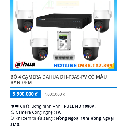
BỘ 4 CAMERA DAHUA DH-P3AS-PV CÓ MÀU
BAN ĐÊM
5,900,000 ₫
7,000,000 ₫
👁️‍🗨 Chất lượng hình Ảnh :
FULL HD 1080P .
🕉️ Camera Công nghệ :
IP.
🌛 Khi xem thiếu sáng :
Hồng Ngoại 10m Hồng Ngoại
SMD.