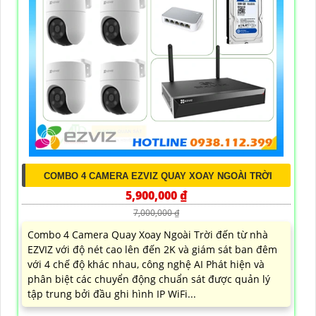
COMBO 4 CAMERA EZVIZ QUAY XOAY NGOÀI TRỜI
5,900,000 ₫
7,000,000 ₫
Combo 4 Camera Quay Xoay Ngoài Trời đến từ nhà
EZVIZ với độ nét cao lên đến 2K và giám sát ban đêm
với 4 chế độ khác nhau, công nghệ AI Phát hiện và
phân biệt các chuyển động chuẩn sát được quản lý
tập trung bởi đầu ghi hình IP WiFi...