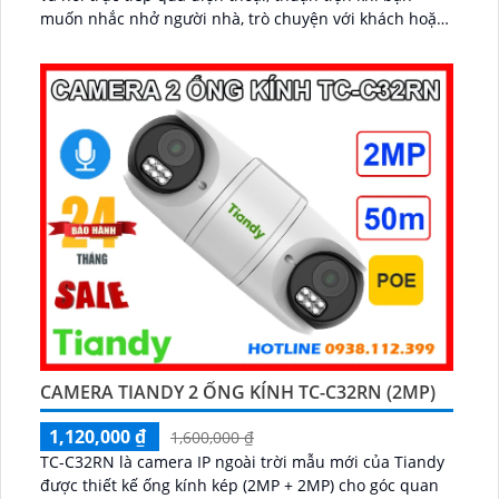
muốn nhắc nhở người nhà, trò chuyện với khách hoặc
cảnh báo người lạ. Kết hợp với khả năng lưu trữ thẻ
nhớ và xem lại nhanh chóng, đây thực sự là giải pháp
giám sát thông minh, gọn nhẹ mà vô cùng hiệu quả...
CAMERA TIANDY 2 ỐNG KÍNH TC-C32RN (2MP)
1,120,000 ₫
1,600,000 ₫
TC-C32RN là camera IP ngoài trời mẫu mới của Tiandy
được thiết kế ống kính kép (2MP + 2MP) cho góc quan