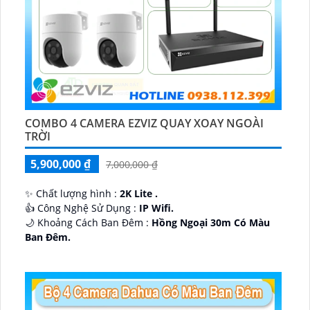
COMBO 4 CAMERA EZVIZ QUAY XOAY NGOÀI
TRỜI
5,900,000 ₫
7,000,000 ₫
✨ Chất lượng hình :
2K Lite .
👍 Công Nghệ Sử Dụng :
IP Wifi.
🌙 Khoảng Cách Ban Đêm :
Hồng Ngoại 30m Có Màu
Ban Ðêm.
🕉️ Cấu Tạo Camera
IP67 xoay 360.
️📡 Ưu Điểm :
Thu Âm Và Loa.