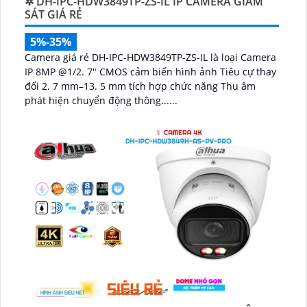
✲ DH-IPC-HDW3849TP-ZS-IL IP CAMERA GIÁM
SÁT GIÁ RẺ
5%-35%
Camera giá rẻ DH-IPC-HDW3849TP-ZS-IL là loại Camera
IP 8MP @1/2. 7" CMOS cảm biến hình ảnh Tiêu cự thay
đổi 2. 7 mm–13. 5 mm tích hợp chức năng Thu âm
phát hiện chuyển động thông......