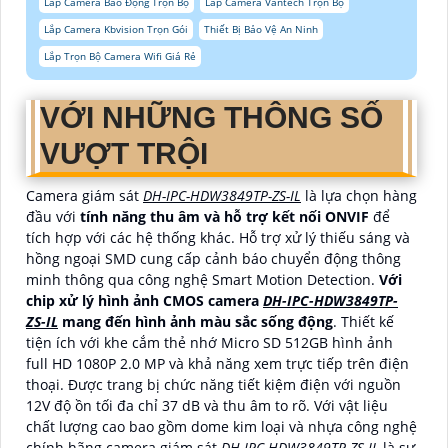
Lắp Camera Báo Động Trọn Bộ
Lắp Camera Vantech Trọn Bộ
Lắp Camera Kbvision Trọn Gói
Thiết Bị Bảo Vệ An Ninh
Lắp Trọn Bộ Camera Wifi Giá Rẻ
VỚI NHỮNG THÔNG SỐ
VƯỢT TRỘI
Camera giám sát
DH-IPC-HDW3849TP-ZS-IL
là lựa chọn hàng
đầu với
tính năng thu âm và hỗ trợ kết nối ONVIF
để
tích hợp với các hệ thống khác. Hỗ trợ xử lý thiếu sáng và
hồng ngoại SMD cung cấp cảnh báo chuyển động thông
minh thông qua công nghệ Smart Motion Detection.
Với
chip xử lý hình ảnh CMOS camera
DH-IPC-HDW3849TP-
ZS-IL
mang đến hình ảnh màu sắc sống động
. Thiết kế
tiện ích với khe cắm thẻ nhớ Micro SD 512GB hình ảnh
full HD 1080P 2.0 MP và khả năng xem trực tiếp trên điện
thoại. Được trang bị chức năng tiết kiệm điện với nguồn
12V độ ồn tối đa chỉ 37 dB và thu âm to rõ. Với vật liệu
chất lượng cao bao gồm dome kim loại và nhựa công nghệ
chính hãng camera giám sát
DH-IPC-HDW3849TP-ZS-IL
là sự