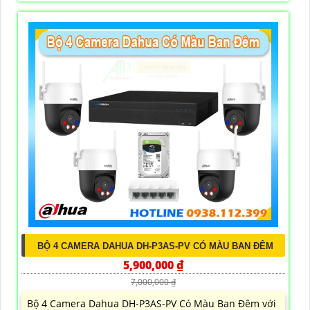
BỘ 4 CAMERA DAHUA DH-P3AS-PV CÓ MÀU BAN ĐÊM
5,900,000 ₫
7,000,000 ₫
Bộ 4 Camera Dahua DH-P3AS-PV Có Màu Ban Đêm với