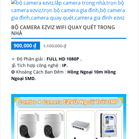
BỘ CAMERA EZVIZ WIFI QUAY QUÉT TRONG
NHÀ
900,000 ₫
1,100,000 ₫
🔅 Độ Phân giải :
FULL HD 1080P .
🕉️ Tích hợp công nghệ :
IP.
❂ Khoảng Cách Ban Đêm :
Hồng Ngoại 10m Hồng
Ngoại SMD.
🛡 Mẫu Camera
Dome Kim loại + Nhựa.
️📢 Ưu Điểm :
Thu Âm.