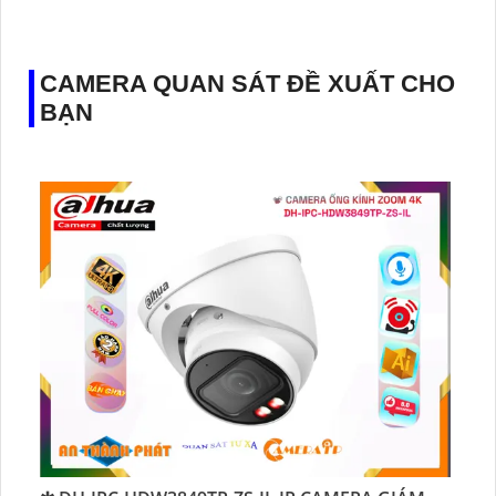
♊ Camera Thiết Kế
Dome Kim loại + Nhựa.
️💎 Chức Năng :
Thu Âm.
CAMERA QUAN SÁT ĐỀ XUẤT CHO
BẠN