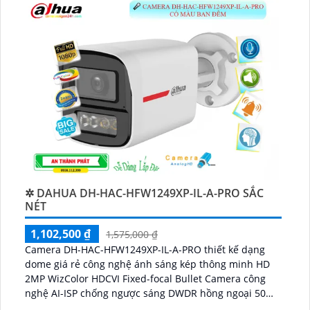
✲ DAHUA DH-HAC-HFW1249XP-IL-A-PRO SẮC
NÉT
1,102,500 ₫
1,575,000 ₫
Camera DH-HAC-HFW1249XP-IL-A-PRO thiết kế dạng
dome giá rẻ công nghệ ánh sáng kép thông minh HD
2MP WizColor HDCVI Fixed-focal Bullet Camera công
nghệ AI-ISP chống ngược sáng DWDR hồng ngoại 50m
công nghệ Starlight cho giám sát ban đêm tốt. Phù hợp