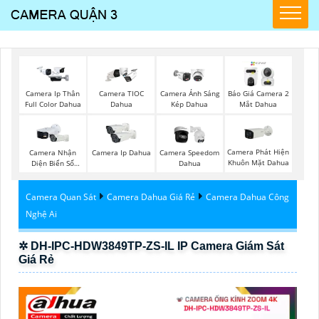
Camera Ip Thân
Camera TIOC
Camera Ánh Sáng
Báo Giá Camera 2
Full Color Dahua
Dahua
Kép Dahua
Mắt Dahua
Camera Phát Hiện
Camera Nhận
Camera Ip Dahua
Camera Speedom
Khuôn Mặt Dahua
Diện Biển Số
Dahua
Dahua
Camera Quan Sát
Camera Dahua Giá Rẻ
Camera Dahua Công
Nghệ Ai
✲ DH-IPC-HDW3849TP-ZS-IL IP Camera Giám Sát
Giá Rẻ