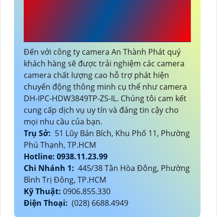
ĐẦU TƯ AN THÀNH
PHÁT
Đến với công ty camera An Thành Phát quý
khách hàng sẽ được trải nghiệm các camera
camera chất lượng cao hỗ trợ phát hiện
chuyển động thông minh cụ thể như camera
DH-IPC-HDW3849TP-ZS-IL. Chúng tôi cam kết
cung cấp dịch vụ uy tín và đáng tin cậy cho
mọi nhu cầu của bạn.
Trụ Sở:
51 Lũy Bán Bích, Khu Phố 11, Phường
Phú Thạnh, TP.HCM
Hotline: 0938.11.23.99
Chi Nhánh 1:
445/38 Tân Hòa Đông, Phường
Bình Trị Đông, TP.HCM
Kỹ Thuật:
0906.855.330
Điện Thoại:
(028) 6688.4949