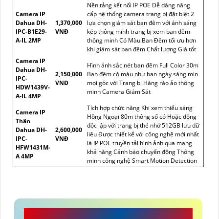
Nền tảng kết nối IP POE Dễ dàng nâng
Camera IP
cấp hệ thống camera trang bị đặt biệt 2
Dahua DH-
1,370,000
lựa chọn giám sát ban đêm với ánh sáng
IPC-B1E29-
VNĐ
kép thông minh trang bị xem ban đêm
A-IL 2MP
thông minh Có Màu Ban Ðêm tối ưu hơn
khi giám sát ban đêm Chất lượng Giá tốt
Camera IP
Hình ảnh sắc nét ban đêm Full Color 30m
Dahua DH-
2,150,000
Ban đêm có màu như ban ngày sáng mịn
IPC-
VNĐ
mọi góc với Trang bị Hàng rào ảo thông
HDW1439V-
minh Camera Giám Sát
A-IL 4MP
Tích hợp chức năng Khi xem thiếu sáng
Camera IP
Hồng Ngoại 80m thông số có Hoặc động
Thân
độc lập với trang bị thẻ nhớ 512GB lưu dữ
Dahua DH-
2,600,000
liêu Được thiết kế với công nghệ mới nhất
IPC-
VNĐ
là IP POE truyền tải hình ảnh qua mạng
HFW1431M-
khả năng Cảnh báo chuyển động Thông
A 4MP
minh công nghệ Smart Motion Detection
CÔNG TY TNHH TM-DV