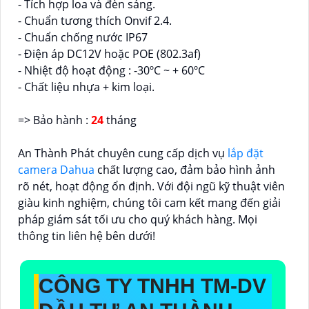
- Tích hợp loa và đèn sáng.
- Chuẩn tương thích Onvif 2.4.
- Chuẩn chống nước IP67
- Điện áp DC12V hoặc POE (802.3af)
- Nhiệt độ hoạt động : -30ºC ~ + 60ºC
- Chất liệu nhựa + kim loại.
=> Bảo hành :
24
tháng
An Thành Phát chuyên cung cấp dịch vụ
lắp đặt
camera Dahua
chất lượng cao, đảm bảo hình ảnh
rõ nét, hoạt động ổn định. Với đội ngũ kỹ thuật viên
giàu kinh nghiệm, chúng tôi cam kết mang đến giải
pháp giám sát tối ưu cho quý khách hàng. Mọi
thông tin liên hệ bên dưới!
CÔNG TY TNHH TM-DV