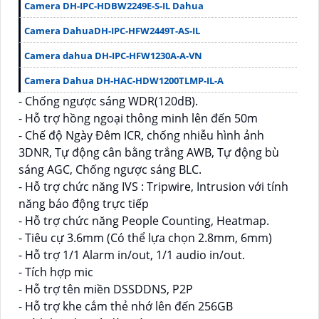
Camera DH-IPC-HDBW2249E-S-IL Dahua
Camera DahuaDH-IPC-HFW2449T-AS-IL
Camera dahua DH-IPC-HFW1230A-A-VN
Camera Dahua DH-HAC-HDW1200TLMP-IL-A
- Chống ngược sáng WDR(120dB).
- Hỗ trợ hồng ngoại thông minh lên đến 50m
- Chế độ Ngày Đêm ICR, chống nhiễu hình ảnh
3DNR, Tự động cân bằng trắng AWB, Tự động bù
sáng AGC, Chống ngược sáng BLC.
- Hỗ trợ chức năng IVS : Tripwire, Intrusion với tính
năng báo động trực tiếp
- Hỗ trợ chức năng People Counting, Heatmap.
- Tiêu cự 3.6mm (Có thể lựa chọn 2.8mm, 6mm)
- Hỗ trợ 1/1 Alarm in/out, 1/1 audio in/out.
- Tích hợp mic
- Hỗ trợ tên miền DSSDDNS, P2P
- Hỗ trợ khe cắm thẻ nhớ lên đến 256GB