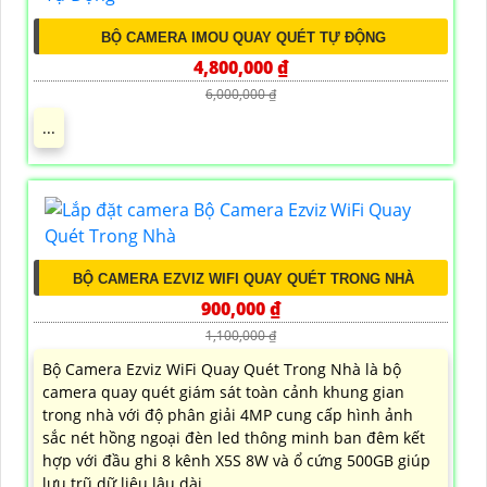
BỘ CAMERA IMOU QUAY QUÉT TỰ ĐỘNG
4,800,000 ₫
6,000,000 ₫
...
BỘ CAMERA EZVIZ WIFI QUAY QUÉT TRONG NHÀ
900,000 ₫
1,100,000 ₫
Bộ Camera Ezviz WiFi Quay Quét Trong Nhà là bộ
camera quay quét giám sát toàn cảnh khung gian
trong nhà với độ phân giải 4MP cung cấp hình ảnh
sắc nét hồng ngoại đèn led thông minh ban đêm kết
hợp với đầu ghi 8 kênh X5S 8W và ổ cứng 500GB giúp
lưu trũ dữ liệu lâu dài...