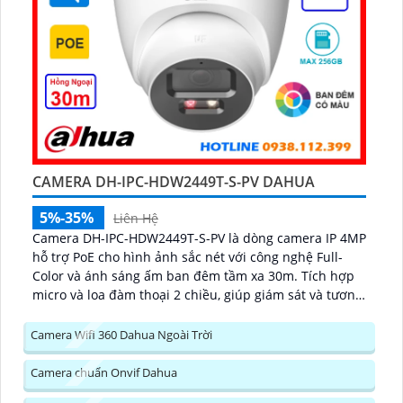
CAMERA DH-IPC-HDW2449T-S-PV DAHUA
5%-35%
Liên Hệ
Camera DH-IPC-HDW2449T-S-PV là dòng camera IP 4MP
hỗ trợ PoE cho hình ảnh sắc nét với công nghệ Full-
Color và ánh sáng ấm ban đêm tầm xa 30m. Tích hợp
micro và loa đàm thoại 2 chiều, giúp giám sát và tương
tác dễ dàng hỗ trợ khe thẻ nhớ tối đa 256GB, công
nghệ nén H...
Camera Wifi 360 Dahua Ngoài Trời
Camera chuẩn Onvif Dahua