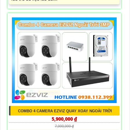
COMBO 4 CAMERA EZVIZ QUAY XOAY NGOÀI TRỜI
5,900,000 ₫
7,000,000 ₫