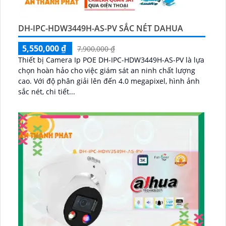
DH-IPC-HDW3449H-AS-PV SẮC NÉT DAHUA
5,550,000 ₫
7,900,000 ₫
Thiết bị Camera Ip POE DH-IPC-HDW3449H-AS-PV là lựa
chọn hoàn hảo cho việc giám sát an ninh chất lượng
cao. Với độ phân giải lên đến 4.0 megapixel, hình ảnh
sắc nét, chi tiết...