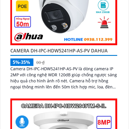
CAMERA DH-IPC-HDW5241HP-AS-PV DAHUA
5%-35%
00 ₫
Camera DH-IPC-HDW5241HP-AS-PV là dòng camera IP
2MP với công nghệ WDR 120dB giúp chống ngược sáng
hiệu quả cho hình ảnh rõ nét. Camera hỗ trợ hồng
ngoại thông minh lên đến 50m tích hợp mic, loa, đèn
sáng và khe cắm thẻ nhớ 256GB...