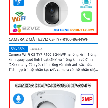
CAMERA 2 MẮT EZVIZ CS-TY7-R100-8G44WF
5%-35%
Liên Hệ
Camera Wi-Fi CS-TY7-R100-8G44WF hai ống kính 1 ống
kính quay quét linh hoạt (2K+) và 1 ống kính cố định
(2K+), mang đến góc nhìn rộng và hình ảnh sắc nét.
Tích hợp trí tuệ nhân tạo (AI), camera có thể nhận diện
chính xác hình dạng con người...