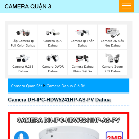
Lắp Camera Ip
Camera Ip AI
Camera Ip Thân
Camera 2K Siêu
Full Color Dahua
Dahua
Dahua
Nét Dahua
Camera H.265
Camera DWDR
Camera Dahua
Camera Zoom
Dahua
Dahua
Phân Biệt Xe
25X Dahua
Camera Quan Sát
Camera Dahua Giá Rẻ
Camera DH-IPC-HDW5241HP-AS-PV Dahua