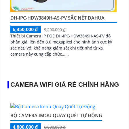
DH-IPC-HDW3849H-AS-PV SẮC NÉT DAHUA
6,450,000 ₫
9,200,000 ₫
Thiết bị Camera IP POE DH-IPC-HDW3849H-AS-PV độ
phân giải lên đến 8.0 megapixel cho hình ảnh cực kỳ
sắc nét. Với khả năng giám sát chi tiết nhỏ từ xa,
camera này cung cấp chức......
CAMERA WIFI GIÁ RẺ CHÍNH HÃNG
BỘ CAMERA IMOU QUAY QUÉT TỰ ĐỘNG
4,800,000 ₫
6,000,000 ₫