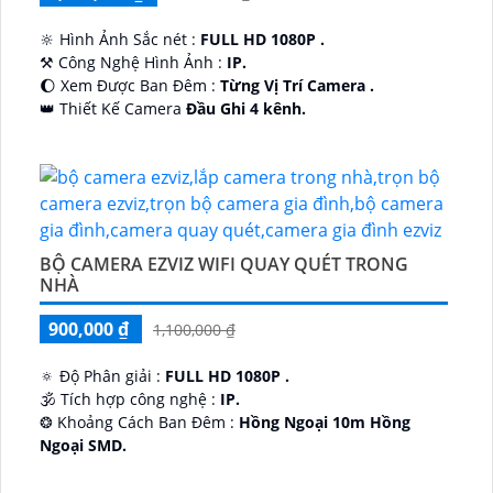
🔆 Hình Ảnh Sắc nét :
FULL HD 1080P .
⚒ Công Nghệ Hình Ảnh :
IP.
🌔 Xem Được Ban Đêm :
Từng Vị Trí Camera .
👑 Thiết Kế Camera
Đầu Ghi 4 kênh.
️🔮 Đặt Điểm :
Công Nghệ AI.
BỘ CAMERA EZVIZ WIFI QUAY QUÉT TRONG
NHÀ
900,000 ₫
1,100,000 ₫
🔅 Độ Phân giải :
FULL HD 1080P .
🕉️ Tích hợp công nghệ :
IP.
❂ Khoảng Cách Ban Đêm :
Hồng Ngoại 10m Hồng
Ngoại SMD.
🛡 Mẫu Camera
Dome Kim loại + Nhựa.
️📢 Ưu Điểm :
Thu Âm.