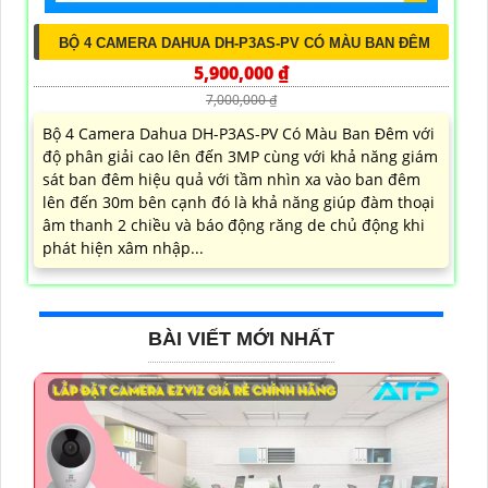
BỘ 4 CAMERA DAHUA DH-P3AS-PV CÓ MÀU BAN ĐÊM
5,900,000 ₫
7,000,000 ₫
Bộ 4 Camera Dahua DH-P3AS-PV Có Màu Ban Đêm với
độ phân giải cao lên đến 3MP cùng với khả năng giám
sát ban đêm hiệu quả với tầm nhìn xa vào ban đêm
lên đến 30m bên cạnh đó là khả năng giúp đàm thoại
âm thanh 2 chiều và báo động răng de chủ động khi
phát hiện xâm nhập...
BÀI VIẾT MỚI NHẤT