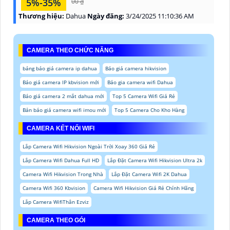
5%-35%
00 ₫
Thương hiệu:
Dahua
Ngày đăng:
3/24/2025 11:10:36 AM
CAMERA THEO CHỨC NĂNG
bảng báo giá camera ip dahua
Báo giá camera hikvision
Báo giá camera IP kbvision mới
Báo gia camera wifi Dahua
Báo giá camera 2 mắt dahua mới
Top 5 Camera Wifi Giá Rẻ
Bản báo giá camera wifi imou mới
Top 5 Camera Cho Kho Hàng
CAMERA KẾT NỐI WIFI
Lắp Camera Wifi Hikvision Ngoài Trời Xoay 360 Giá Rẻ
Lắp Camera Wifi Dahua Full HD
Lắp Đặt Camera Wifi Hikvision Ultra 2k
Camera Wifi Hikvision Trong Nhà
Lắp Đặt Camera Wifi 2K Dahua
Camera Wifi 360 Kbvision
Camera Wifi Hikvision Giá Rẻ Chính Hãng
Lắp Camera WifiThân Ezviz
CAMERA THEO GÓI