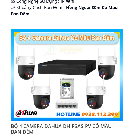
👍 Công Nghệ Sử Dụng :
IP Wifi.
🌙 Khoảng Cách Ban Đêm :
Hồng Ngoại 30m Có Màu
Ban Ðêm.
🕉️ Cấu Tạo Camera
IP67 xoay 360.
️📡 Ưu Điểm :
Thu Âm Và Loa.
BỘ 4 CAMERA DAHUA DH-P3AS-PV CÓ MÀU
BAN ĐÊM