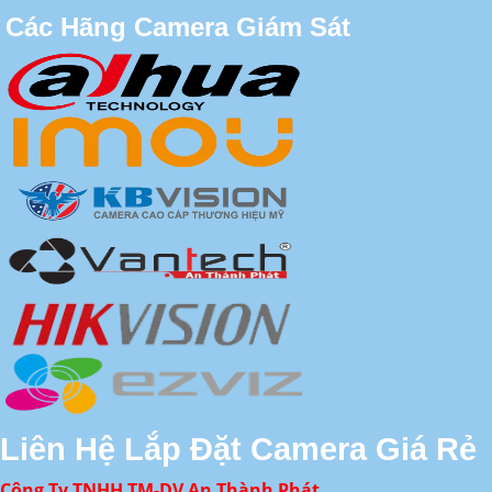
Các Hãng Camera Giám Sát
Liên Hệ Lắp Đặt Camera Giá Rẻ
Công Ty TNHH TM-DV An Thành Phát