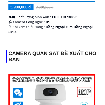
5,900,000 ₫
7,000,000 ₫
👁️‍🗨 Chất lượng hình Ảnh :
FULL HD 1080P .
🕉️ Camera Công nghệ :
IP.
🌛 Khi xem thiếu sáng :
Hồng Ngoại 10m Hồng Ngoại
SMD.
♊ Camera Thiết Kế
Dome Kim loại + Nhựa.
️💎 Chức Năng :
Thu Âm.
CAMERA QUAN SÁT ĐỀ XUẤT CHO
BẠN