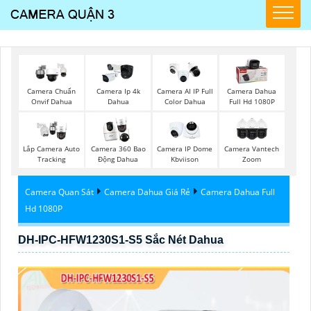
Camera Chuẩn
Camera Ip 4k
Camera AI IP Full
Camera Dahua
Onvif Dahua
Dahua
Color Dahua
Full Hd 1080P
Lắp Camera Auto
Camera 360 Bao
Camera IP Dome
Camera Vantech
Tracking
Động Dahua
Kbviison
Zoom
Camera Quan Sát
Camera Dahua Giá Rẻ
Camera Dahua Full
Hd 1080P
DH-IPC-HFW1230S1-S5 Sắc Nét Dahua