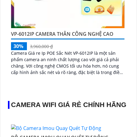
VP-6012IP CAMERA THÂN CÔNG NGHỆ CAO
30%
3,960,000 ₫
Camera Giá re Ip POE Sắc Nét VP-6012IP là một sản
phẩm camera an ninh chất lượng cao với giá cả phải
chăng. Với công nghệ CMOS tối ưu hóa hơn, nó cung
cấp hình ảnh sắc nét và rõ ràng, đặc biệt là trong điều
kiện ánh sáng yếu...
CAMERA WIFI GIÁ RẺ CHÍNH HÃNG