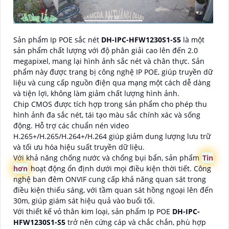
Sản phẩm Ip POE sắc nét
DH-IPC-HFW1230S1-S5
là một
sản phẩm chất lượng với độ phân giải cao lên đến 2.0
megapixel, mang lại hình ảnh sắc nét và chân thực. Sản
phẩm này được trang bị công nghệ IP POE, giúp truyền dữ
liệu và cung cấp nguồn điện qua mạng một cách dễ dàng
và tiện lợi, không làm giảm chất lượng hình ảnh.
Chip CMOS được tích hợp trong sản phẩm cho phép thu
hình ảnh đa sắc nét, tái tạo màu sắc chính xác và sống
động. Hỗ trợ các chuẩn nén video
H.265+/H.265/H.264+/H.264 giúp giảm dung lượng lưu trữ
và tối ưu hóa hiệu suất truyền dữ liệu.
Với khả năng chống nước và chống bụi bẩn, sản phẩm
Tin
hơn
hoạt động ổn định dưới mọi điều kiện thời tiết. Công
nghệ ban đêm ONVIF cung cấp khả năng quan sát trong
điều kiện thiếu sáng, với tầm quan sát hồng ngoại lên đến
30m, giúp giám sát hiệu quả vào buổi tối.
Với thiết kế vỏ thân kim loại, sản phẩm Ip POE
DH-IPC-
HFW1230S1-S5
trở nên cứng cáp và chắc chắn, phù hợp