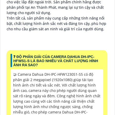
cho việc lắp đặt ngoài trời. Sản phẩm chính hãng được
phân phối tại An Thành Phát, mang lại sự tin cậy và chất
lượng cho người sử dụng.
Trên tất cả, sản phẩm này cung cấp những tính năng nổi
bật, chất lượng hình ảnh sắc nét và đáng tin cậy, phù hợp
cho nhu cầu giám sát an ninh và giải trí của người dùng.
❓ ĐỘ PHÂN GIẢI CỦA CAMERA DAHUA DH-IPC-
HFWS1-S LÀ BAO NHIÊU VÀ CHẤT LƯỢNG HÌNH
ẢNH RA SAO?
🤝 Camera Dahua DH-IPC-HFW1230S1-S5 có độ
phân giải 2 megapixel (1920x1080) giúp tái tạo
hình ảnh chi tiết và sắc nét. Với chất lượng hình
ảnh cao, camera này cho phép người dùng quan
sát rõ ràng ngày và đêm. Công nghệ hình ảnh chất
lượng cao cùng với các tính năng cải thiện chất
lượng hình ảnh như chống ngược sáng, chống
nhiễu gió, cho phép camera Dahua DH-IPC-