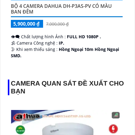
BỘ 4 CAMERA DAHUA DH-P3AS-PV CÓ MÀU
BAN ĐÊM
5,900,000 ₫
7,000,000 ₫
👁️‍🗨 Chất lượng hình Ảnh :
FULL HD 1080P .
🕉️ Camera Công nghệ :
IP.
🌛 Khi xem thiếu sáng :
Hồng Ngoại 10m Hồng Ngoại
SMD.
♊ Camera Thiết Kế
Dome Kim loại + Nhựa.
️💎 Chức Năng :
Thu Âm.
CAMERA QUAN SÁT ĐỀ XUẤT CHO
BẠN