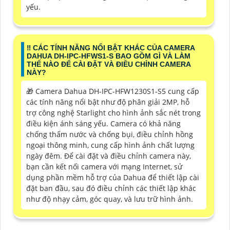
yếu.
‼️ CÁC TÍNH NĂNG NỔI BẬT KHÁC CỦA CAMERA
DAHUA DH-IPC-HFWS1-S BAO GỒM GÌ VÀ LÀM
THẾ NÀO ĐỂ CÀI ĐẶT VÀ ĐIỀU CHỈNH CAMERA
NÀY?
🎁 Camera Dahua DH-IPC-HFW1230S1-S5 cung cấp
các tính năng nổi bật như độ phân giải 2MP, hỗ
trợ công nghệ Starlight cho hình ảnh sắc nét trong
điều kiện ánh sáng yếu. Camera có khả năng
chống thấm nước và chống bụi, điều chỉnh hồng
ngoại thông minh, cung cấp hình ảnh chất lượng
ngày đêm. Để cài đặt và điều chỉnh camera này,
bạn cần kết nối camera với mạng Internet, sử
dụng phần mềm hỗ trợ của Dahua để thiết lập cài
đặt ban đầu, sau đó điều chỉnh các thiết lập khác
như độ nhạy cảm, góc quay, và lưu trữ hình ảnh.