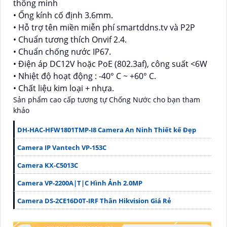
thông minh
• Ống kính cố định 3.6mm.
• Hỗ trợ tên miền miễn phí smartddns.tv và P2P
• Chuẩn tương thích Onvif 2.4.
• Chuẩn chống nước IP67.
• Điện áp DC12V hoặc PoE (802.3af), công suất <6W
• Nhiệt độ hoạt động : -40° C ~ +60° C.
• Chất liệu kim loại + nhựa.
Sản phẩm cao cấp tương tự Chống Nước cho bạn tham
khảo
DH-HAC-HFW1801TMP-I8 Camera An Ninh Thiết kế Đẹp
Camera IP Vantech VP-153C
Camera KX-C5013C
Camera VP-2200A|T|C Hình Ảnh 2.0MP
Camera DS-2CE16D0T-IRF Thân Hikvision Giá Rẻ