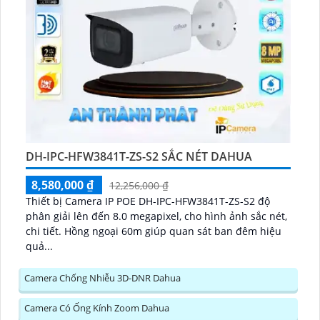
DH-IPC-HFW3841T-ZS-S2 SẮC NÉT DAHUA
8,580,000 ₫
12,256,000 ₫
Thiết bị Camera IP POE DH-IPC-HFW3841T-ZS-S2 độ
phân giải lên đến 8.0 megapixel, cho hình ảnh sắc nét,
chi tiết. Hồng ngoại 60m giúp quan sát ban đêm hiệu
quả...
Camera Chống Nhiễu 3D-DNR Dahua
Camera Có Ống Kính Zoom Dahua