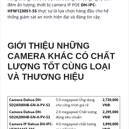
đêm ấn tượng, thiết bị camera IP POE
DH-IPC-
HFW1230S1-S5
thực sự là lựa chọn hàng đầu cho hệ
thống giám sát an ninh hiện đại và đáng tin cậy.
GIỚI THIỆU NHỮNG
CAMERA KHÁC CÓ CHẤT
LƯỢNG TỐT CÙNG LOẠI
VÀ THƯƠNG HIỆU
Camera Dahua DH-
5.0 megapixel Ứng dụng
2,720,000
SD2A500HB-GN-A-PV-S2
cho công trình giá rẻ
VNĐ
Camera Dahua DH-
2.0 megapixel Chất lượng
2,295,000
SD2A200HB-GN-A-PV-S2
đúng tiêu chuẩn
VNĐ
Camera IP Dahua DH-IPC-
4.0 megapixel chất lượng
3,890,000