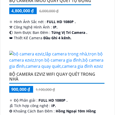
BỘ CAMERA IMOU QUAY QUÉT TỰ ĐỘNG
4,800,000 ₫
6,000,000 ₫
🔆 Hình Ảnh Sắc nét :
FULL HD 1080P .
⚒ Công Nghệ Hình Ảnh :
IP.
🌔 Xem Được Ban Đêm :
Từng Vị Trí Camera .
👑 Thiết Kế Camera
Đầu Ghi 4 kênh.
️🔮 Đặt Điểm :
Công Nghệ AI.
BỘ CAMERA EZVIZ WIFI QUAY QUÉT TRONG
NHÀ
900,000 ₫
1,100,000 ₫
🔅 Độ Phân giải :
FULL HD 1080P .
🕉️ Tích hợp công nghệ :
IP.
❂ Khoảng Cách Ban Đêm :
Hồng Ngoại 10m Hồng