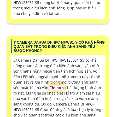
HFW1230S1-S5 mang lại khả năng quan sát tối ưu
trong mọi điều kiện ánh sáng, giúp bảo vệ hiệu
quả cho gia đình và tài sản.
❔ CAMERA DAHUA DH-IPC-HFWS1-S CÓ KHẢ NĂNG
QUAN SÁT TRONG ĐIỀU KIỆN ÁNH SÁNG YẾU
ĐƯỢC KHÔNG?
💞 Camera Dahua DH-IPC-HFW1230S1-S5 có khả
năng quan sát trong điều kiện ánh sáng yếu nhờ
công nghệ hồng ngoại tiên tiến tích hợp sẵn. Với
đèn LED hồng ngoại mạnh mẽ, camera này có thể
quan sát và ghi hình trong môi trường ánh sáng
yếu hoặc tối mà vẫn
Tin hơn
chất lượng hình ảnh
rõ nét. Mang lại sự khác biệt Hổ trợ giám sát hiệu
quả vào ban đêm hoặc trong các khu vực có ánh
sáng không đủ. Do đó, Camera Dahua DH-IPC-
HFW1230S1-S5 được đánh giá là lựa chọn lý tưởng
cho việc quan sát trong các điều kiện ánh sáng