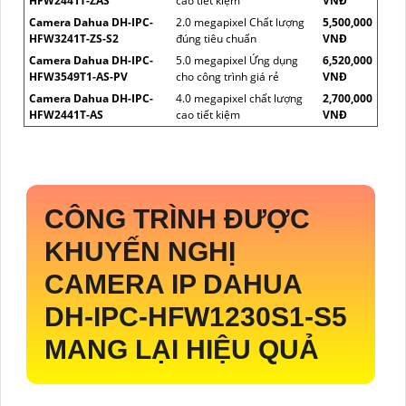
HFW2441T-ZAS
cao tiết kiệm
VNĐ
Camera Dahua DH-IPC-
2.0 megapixel Chất lượng
5,500,000
HFW3241T-ZS-S2
đúng tiêu chuẩn
VNĐ
Camera Dahua DH-IPC-
5.0 megapixel Ứng dụng
6,520,000
HFW3549T1-AS-PV
cho công trình giá rẻ
VNĐ
Camera Dahua DH-IPC-
4.0 megapixel chất lượng
2,700,000
HFW2441T-AS
cao tiết kiệm
VNĐ
CÔNG TRÌNH ĐƯỢC
KHUYẾN NGHỊ
CAMERA IP DAHUA
DH-IPC-HFW1230S1-S5
MANG LẠI HIỆU QUẢ