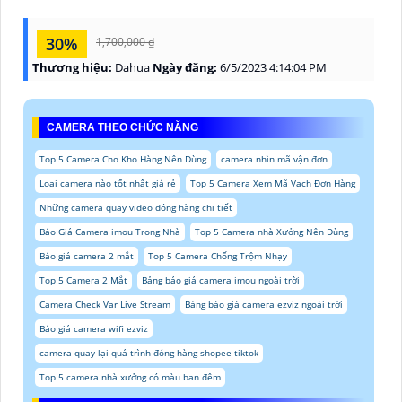
30%
1,700,000 ₫
Thương hiệu:
Dahua
Ngày đăng:
6/5/2023 4:14:04 PM
CAMERA THEO CHỨC NĂNG
Top 5 Camera Cho Kho Hàng Nên Dùng
camera nhìn mã vận đơn
Loại camera nào tốt nhất giá rẻ
Top 5 Camera Xem Mã Vạch Đơn Hàng
Những camera quay video đóng hàng chi tiết
Báo Giá Camera imou Trong Nhà
Top 5 Camera nhà Xưởng Nên Dùng
Báo giá camera 2 mắt
Top 5 Camera Chống Trộm Nhạy
Top 5 Camera 2 Mắt
Bảng báo giá camera imou ngoài trời
Camera Check Var Live Stream
Bảng báo giá camera ezviz ngoài trời
Báo giá camera wifi ezviz
camera quay lại quá trình đóng hàng shopee tiktok
Top 5 camera nhà xưởng có màu ban đêm