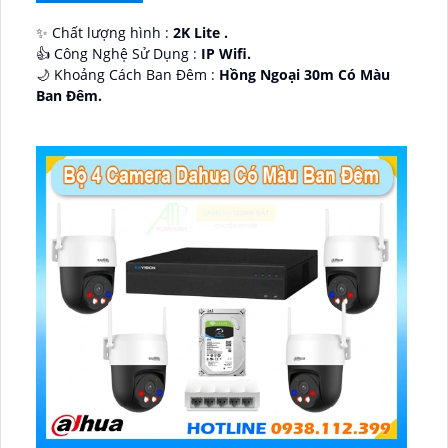
✨ Chất lượng hình :
2K Lite .
👍 Công Nghệ Sử Dụng :
IP Wifi.
🌙 Khoảng Cách Ban Đêm :
Hồng Ngoại 30m Có Màu
Ban Ðêm.
🕉️ Cấu Tạo Camera
IP67 xoay 360.
️📡 Ưu Điểm :
Thu Âm Và Loa.