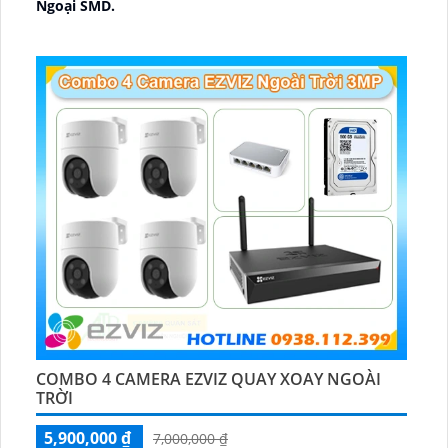
Ngoại SMD.
🛡 Mẫu Camera
Dome Kim loại + Nhựa.
️📢 Ưu Điểm :
Thu Âm.
COMBO 4 CAMERA EZVIZ QUAY XOAY NGOÀI
TRỜI
5,900,000 ₫
7,000,000 ₫