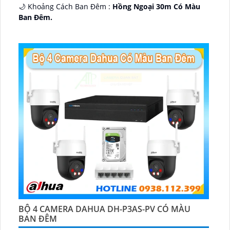
🌙 Khoảng Cách Ban Đêm :
Hồng Ngoại 30m Có Màu
Ban Ðêm.
🕉️ Cấu Tạo Camera
IP67 xoay 360.
️📡 Ưu Điểm :
Thu Âm Và Loa.
BỘ 4 CAMERA DAHUA DH-P3AS-PV CÓ MÀU
BAN ĐÊM