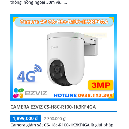
thông, hồng ngoại 30m và......
CAMERA EZVIZ CS-H8C-R100-1K3KF4GA
1,899,000 ₫
2,300,000 ₫
Camera giám sát CS-H8c-R100-1K3KF4GA là giải pháp