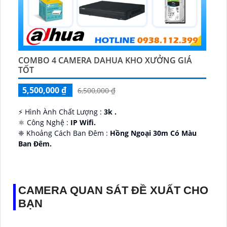
COMBO 4 CAMERA DAHUA KHO XƯỞNG GIÁ
TỐT
5,500,000 ₫
6,500,000 ₫
️⚡ Hình Ành Chất Lượng :
3k .
⚛️ Công Nghệ :
IP Wifi.
❈ Khoảng Cách Ban Đêm :
Hồng Ngoại 30m Có Màu
Ban Ðêm.
👑 Thiết Kế Camera
Xoay 360.
️✔️ Ưu Điểm :
Thu Âm Và Loa.
CAMERA QUAN SÁT ĐỀ XUẤT CHO
BẠN