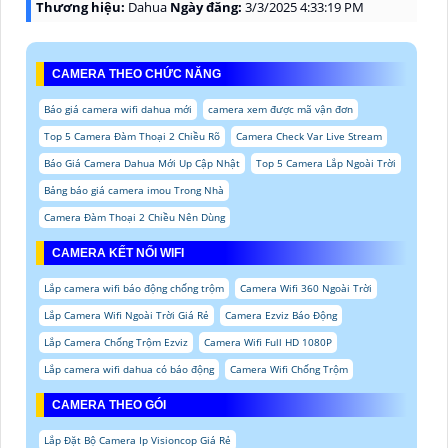
Thương hiệu:
Dahua
Ngày đăng:
3/3/2025 4:33:19 PM
CAMERA THEO CHỨC NĂNG
Báo giá camera wifi dahua mới
camera xem được mã vận đơn
Top 5 Camera Đàm Thoại 2 Chiều Rõ
Camera Check Var Live Stream
Báo Giá Camera Dahua Mới Up Cập Nhật
Top 5 Camera Lắp Ngoài Trời
Bảng báo giá camera imou Trong Nhà
Camera Đàm Thoại 2 Chiều Nên Dùng
CAMERA KẾT NỐI WIFI
Lắp camera wifi báo động chống trộm
Camera Wifi 360 Ngoài Trời
Lắp Camera Wifi Ngoài Trời Giá Rẻ
Camera Ezviz Báo Động
Lắp Camera Chống Trộm Ezviz
Camera Wifi Full HD 1080P
Lắp camera wifi dahua có báo động
Camera Wifi Chống Trộm
CAMERA THEO GÓI
Lắp Đặt Bộ Camera Ip Visioncop Giá Rẻ