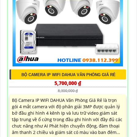
BỘ CAMERA IP WIFI DAHUA VĂN PHÒNG GIÁ RẺ
5,700,000 ₫
8,300,000 ₫
Bộ Camera IP WIFI DAHUA Văn Phòng Giá Rẻ là trọn
gói 4 mắt camera với độ phân giải 3MP được quản lý
bở đầu ghi hình 4 kênh Ip và lưu trữ video giám sát
tập trung về ổ cứng trong đầu ghi hình với đầy đủ các
chưc năng như AI Phát hiện chuyển động, đàm thoại
âm thanh 2 chiều và giám sát có màu vào ban đêm...