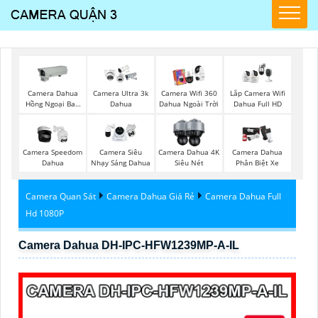
Camera Dahua
Camera Ultra 3k
Camera Wifi 360
Lắp Camera Wifi
Hồng Ngoại Ban
Dahua
Dahua Ngoài Trời
Dahua Full HD
Đêm
Camera Speedom
Camera Siêu
Camera Dahua 4K
Camera Dahua
Dahua
Nhạy Sáng Dahua
Siêu Nét
Phân Biệt Xe
Camera Quan Sát
Camera Dahua Giá Rẻ
Camera Dahua Full
Hd 1080P
Camera Dahua DH-IPC-HFW1239MP-A-IL