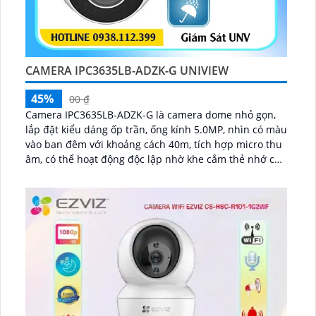
CAMERA IPC3635LB-ADZK-G UNIVIEW
45%
00 ₫
Camera IPC3635LB-ADZK-G là camera dome nhỏ gọn,
lắp đặt kiểu dáng ốp trần, ống kính 5.0MP, nhìn có màu
vào ban đêm với khoảng cách 40m, tích hợp micro thu
âm, có thể hoạt động độc lập nhờ khe cắm thẻ nhớ có
dung lượng tối đa 265GB có thể lữu trữ dài ngày...