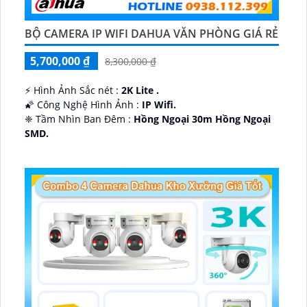
BỘ CAMERA IP WIFI DAHUA VĂN PHÒNG GIÁ RẺ
5,700,000 ₫
8,300,000 ₫
️⚡ Hình Ảnh Sắc nét :
2K Lite .
🌠 Công Nghệ Hình Ảnh :
IP Wifi.
❈ Tầm Nhìn Ban Đêm :
Hồng Ngoại 30m Hồng Ngoại
SMD.
🔩 Thiết Kế Camera
Dome Kim loại + Nhựa.
️✤ Khả Năng :
Thu Âm Và Loa.