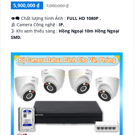
5,900,000 ₫
7,000,000 ₫
👁️‍🗨 Chất lượng hình Ảnh :
FULL HD 1080P .
🕉️ Camera Công nghệ :
IP.
🌛 Khi xem thiếu sáng :
Hồng Ngoại 10m Hồng Ngoại
SMD.
♊ Camera Thiết Kế
Dome Kim loại + Nhựa.
️💎 Chức Năng :
Thu Âm.