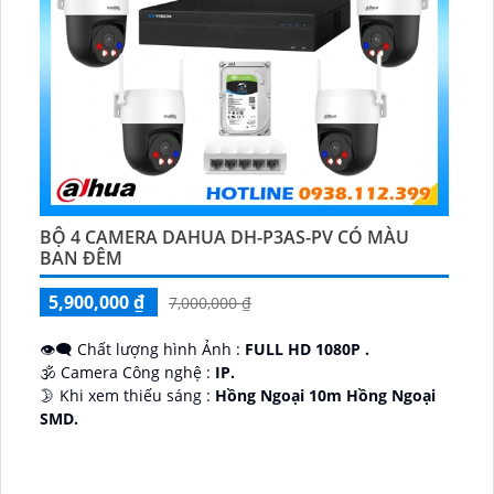
BỘ 4 CAMERA DAHUA DH-P3AS-PV CÓ MÀU
BAN ĐÊM
5,900,000 ₫
7,000,000 ₫
👁️‍🗨 Chất lượng hình Ảnh :
FULL HD 1080P .
🕉️ Camera Công nghệ :
IP.
🌛 Khi xem thiếu sáng :
Hồng Ngoại 10m Hồng Ngoại
SMD.
♊ Camera Thiết Kế
Dome Kim loại + Nhựa.
️💎 Chức Năng :
Thu Âm.