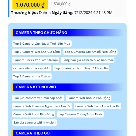
1,070,000 ₫
1,530,000 ₫
Thương hiệu:
Dahua
Ngày đăng:
7/12/2024 4:21:43 PM
CAMERA THEO CHỨC NĂNG
Top 5 Camera Lắp Ngoài Trời Nên Mua
Top 5 Camera Wifi Cho Gia Đình
Top 5 Cmaera Ghi Âm Rõ Nên Dùng
Camera Check Var Live Stream
Bảng báo giá camera hikvision mới
camera nhìn mã vận đơn
Top 5 Camera Đàm Thoại 2 Chiều Rõ
Top 5 Camera nhà Xưởng
CAMERA KẾT NỐI WIFI
Báo Giá camera wifi mới cập nhật
Camera Wifi Dahua Báo Động
Camera Wifi Kbvision Ngoài Trời Giá Rẻ
Camera Wifi Ezviz Cube Giá Rẻ
Camera Wifi Imou Báo Động
Lắp Camera Chống Trộm Ezviz
Báo giá camera wifi hikvision
CAMERA THEO GÓI