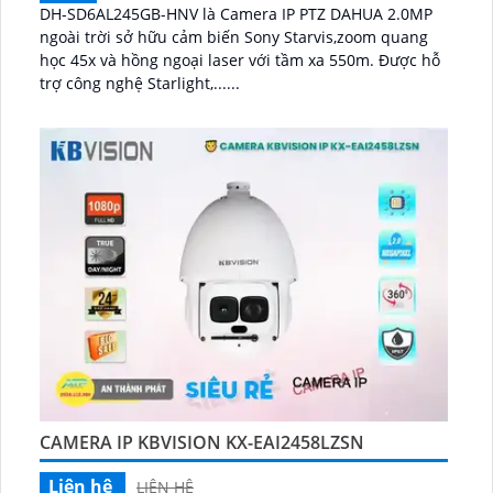
DH-SD6AL245GB-HNV là Camera IP PTZ DAHUA 2.0MP
ngoài trời sở hữu cảm biến Sony Starvis,zoom quang
học 45x và hồng ngoại laser với tầm xa 550m. Được hỗ
trợ công nghệ Starlight,......
CAMERA IP KBVISION KX-EAI2458LZSN
Liên hệ
LIÊN HỆ