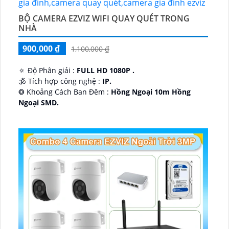
BỘ CAMERA EZVIZ WIFI QUAY QUÉT TRONG
NHÀ
900,000 ₫
1,100,000 ₫
🔅 Độ Phân giải :
FULL HD 1080P .
🕉️ Tích hợp công nghệ :
IP.
❂ Khoảng Cách Ban Đêm :
Hồng Ngoại 10m Hồng
Ngoại SMD.
🛡 Mẫu Camera
Dome Kim loại + Nhựa.
️📢 Ưu Điểm :
Thu Âm.