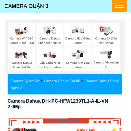
Camera Wifi 360
Camera Dahua
Camera Báo Động
Camera 2K Siêu
Dahua Ngoài Trời
Phân Biệt Người
Dahua
Nét Dahua
Camera Visioncop
Camera Dahua
Lắp Camera Ip
Camera Kim Loại
Al
Phân Biệt Xe
Full Color Dahua
Dahua
Camera Quan Sát
Camera Dahua Giá Rẻ
Camera Dahua Công
Nghệ Ai
Camera Dahua DH-IPC-HFW1239TL1-A-IL-VN
2.0Mp