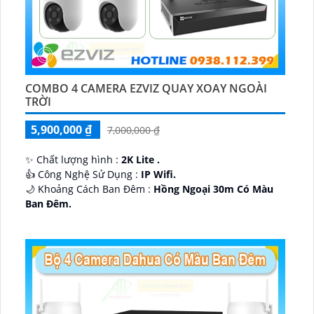
COMBO 4 CAMERA EZVIZ QUAY XOAY NGOÀI
TRỜI
5,900,000 ₫
7,000,000 ₫
✨ Chất lượng hình :
2K Lite .
👍 Công Nghệ Sử Dụng :
IP Wifi.
🌙 Khoảng Cách Ban Đêm :
Hồng Ngoại 30m Có Màu
Ban Ðêm.
🕉️ Cấu Tạo Camera
IP67 xoay 360.
️📡 Ưu Điểm :
Thu Âm Và Loa.