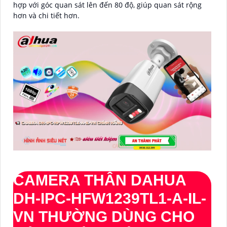
hợp với góc quan sát lên đến 80 độ, giúp quan sát rộng
hơn và chi tiết hơn.
CAMERA THÂN DAHUA
DH-IPC-HFW1239TL1-A-IL-
VN THƯỜNG DÙNG CHO