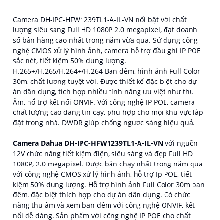
Camera DH-IPC-HFW1239TL1-A-IL-VN nổi bật với chất
lượng siêu sáng Full HD 1080P 2.0 megapixel, đạt doanh
số bán hàng cao nhất trong năm vừa qua. Sử dụng công
nghệ CMOS xử lý hình ảnh, camera hỗ trợ đầu ghi IP POE
sắc nét, tiết kiệm 50% dung lượng.
H.265+/H.265/H.264+/H.264 Ban đêm, hình ảnh Full Color
30m, chất lượng tuyệt vời. Được thiết kế đặc biệt cho dự
án dân dụng, tích hợp nhiều tính năng ưu việt như thu
Âm, hổ trợ kết nối ONVIF. Với công nghệ IP POE, camera
chất lượng cao đáng tin cậy, phù hợp cho mọi khu vực lắp
đặt trong nhà. DWDR giúp chống ngược sáng hiệu quả.
Camera Dahua DH-IPC-HFW1239TL1-A-IL-VN
với nguồn
12V chức năng tiết kiệm điện, siêu sáng và đẹp Full HD
1080P, 2.0 megapixel. Được bán chạy nhất trong năm qua
với công nghệ CMOS xử lý hình ảnh, hỗ trợ Ip POE, tiết
kiệm 50% dung lượng. Hỗ trợ hình ảnh Full Color 30m ban
đêm, đặc biệt thích hợp cho dự án dân dụng. Có chức
năng thu âm và xem ban đêm với công nghệ ONVIF, kết
nối dễ dàng. Sản phẩm với công nghệ IP POE cho chất