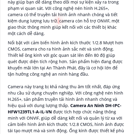
này giúp bạn dễ dàng theo dõi mọi sự kiện xảy ra trong
phạm vi quan sát. Với công nghệ nén hình H.265+,
camera có thể truyền tải hình ảnh nhanh chóng và tiết
kiệm dung lượng lưu trữ.
camera còn hỗ trợ ONVIF, một
giao thức thông minh giúp kết nối với các thiết bị khác
một cách dễ dàng.
Nổi bật với cảm biến hình ảnh kích thước 1/2.8 Mượt hơn
CMOS, camera cho ra hình ảnh sắc nét và sinh động.
Thiết kế ông kính với góc quan sát lên đến 80 độ giúp
quét được diện tích rộng hơn. Sản phẩm hiện đang được
khuyến mãi lớn tại An Thành Phát, đây là cơ hội lớn để
tận hưởng công nghệ an ninh hàng đầu.
Camera này trang bị khả năng thu âm tốt nhất, đáp ứng
nhu cầu sử dụng chuyên nghiệp. Với công nghệ nén hình
H.265+, sản phẩm truyền tải hình ảnh nhanh chóng và
hiệu quả với dung lượng thấp.
Camera An Ninh DH-IPC-
HFW1239TL1-A-IL-VN
được tích hợp chức năng thông
minh với ONVIF, giúp dễ dàng kết nối và quản lý từ xa với
cảm biến hình ảnh kích thước 1/2.8 CMOS, hình ảnh được
tái tạo mượt mà và sinh động. Ống kính được thiết kế phù