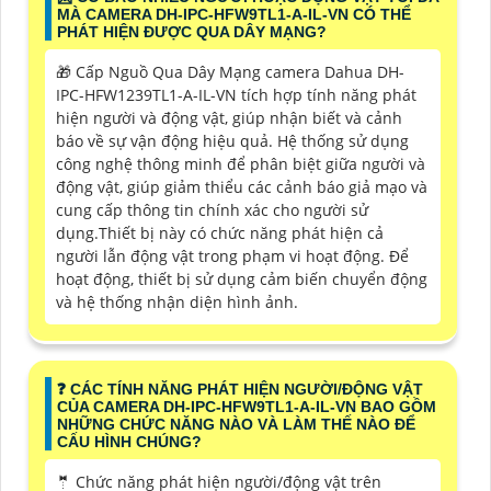
MÀ CAMERA DH-IPC-HFW9TL1-A-IL-VN CÓ THỂ
PHÁT HIỆN ĐƯỢC QUA DÂY MẠNG?
🎁 Cấp Nguồ Qua Dây Mạng camera Dahua DH-
IPC-HFW1239TL1-A-IL-VN tích hợp tính năng phát
hiện người và động vật, giúp nhận biết và cảnh
báo về sự vận động hiệu quả. Hệ thống sử dụng
công nghệ thông minh để phân biệt giữa người và
động vật, giúp giảm thiểu các cảnh báo giả mạo và
cung cấp thông tin chính xác cho người sử
dụng.Thiết bị này có chức năng phát hiện cả
người lẫn động vật trong phạm vi hoạt động. Để
hoạt động, thiết bị sử dụng cảm biến chuyển động
và hệ thống nhận diện hình ảnh.
❓ CÁC TÍNH NĂNG PHÁT HIỆN NGƯỜI/ĐỘNG VẬT
CỦA CAMERA DH-IPC-HFW9TL1-A-IL-VN BAO GỒM
NHỮNG CHỨC NĂNG NÀO VÀ LÀM THẾ NÀO ĐỂ
CẤU HÌNH CHÚNG?
🤵 Chức năng phát hiện người/động vật trên