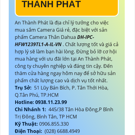
THÀNH PHÁT
An Thành Phát là địa chỉ lý tưởng cho việc
mua sắm Camera Giá rẻ, đặc biệt với sản
phẩm Camera Thân Dahua
DH-IPC-
HFW1239TL1-A-IL-VN
. Chất lượng tốt và giá cả
hợp lý sẽ làm bạn hài lòng. Đừng bỏ lỡ cơ hội
mua hàng với ưu đãi lớn tại An Thành Phát,
công ty chuyên nghiệp và đáng tin cậy. Đến
thăm cửa hàng ngay hôm nay để sở hữu sản
phẩm chất lượng cao và dịch vụ tốt nhất.
Trụ Sở:
51 Lũy Bán Bích, P. Tân Thới Hòa,
Q.Tân Phú, TP.HCM
Hotline: 0938.11.23.99
Chi Nhánh 1:
445/38 Tân Hòa Đông,P Bình
Trị Đông, Bình Tân, TP HCM
Kỹ Thuật:
0906.855.330
Điện Thoại:
(028) 6688.4949