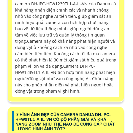
camera DH-IPC-HFW1239TL1-A-IL-VN của Dahua có
khả năng nhận diện chính xác và nhanh chóng
nhờ vào công nghệ AI tiên tiến, giúp giám sát an
ninh hiệu quả.
camera còn tích hợp chức năng
bảo vệ dữ liệu thông minh, giúp người dùng an
tâm về việc lưu trữ và quản lý thông tin quan
trọng.Camera này có khả năng phát hiện người và
động vật ở khoảng cách xa nhờ vào công nghệ
cảm biến tiên tiến. Khoảng cách tối đa mà camera
có thể phát hiện là 30 mét
giám sát hiệu quả trong
phạm vi lớn và đa dạng.Camera DH-IPC-
HFW1239TL1-A-IL-VN tích hợp tính năng phát hiện
người/động vật nhờ vào công nghệ AI. Chức năng
này cho phép nhận diện và phát hiện người hoặc
động vật trong phạm vi ghi hình.
⁉️ HÌNH ẢNH ĐẸP CỦA CAMERA DAHUA DH-IPC-
HFW9TL1-A-IL-VN CÓ ĐỘ PHÂN GIẢI VÀ KHẢ
NĂNG ZOOM NHƯ THẾ NÀO ĐỂ CUNG CẤP CHẤT
LƯỢNG HÌNH ẢNH TỐT?