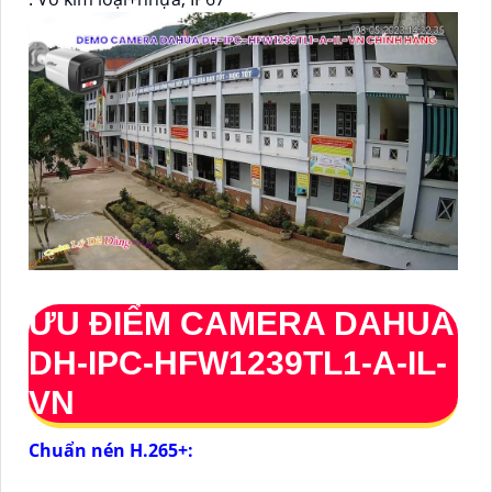
ƯU ĐIỂM CAMERA DAHUA
DH-IPC-HFW1239TL1-A-IL-
VN
Chuẩn nén H.265+: