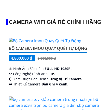
CAMERA WIFI GIÁ RẺ CHÍNH HÃNG
BỘ CAMERA IMOU QUAY QUÉT TỰ ĐỘNG
4,800,000 ₫
6,000,000 ₫
🔆 Hình Ảnh Sắc nét :
FULL HD 1080P .
⚒ Công Nghệ Hình Ảnh :
IP.
🌔 Xem Được Ban Đêm :
Từng Vị Trí Camera .
👑 Thiết Kế Camera
Đầu Ghi 4 kênh.
️🔮 Đặt Điểm :
Công Nghệ AI.