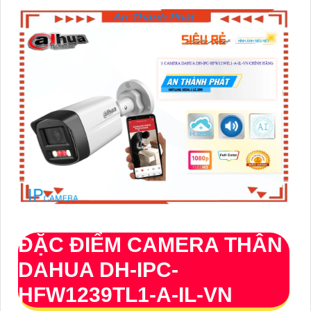
ĐẶC ĐIỂM CAMERA THÂN
DAHUA DH-IPC-
HFW1239TL1-A-IL-VN