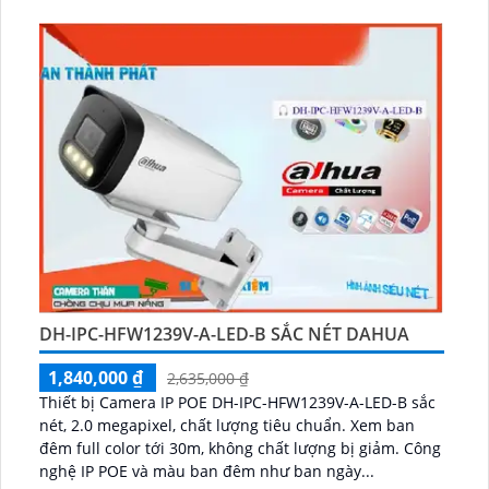
DH-IPC-HFW1239V-A-LED-B SẮC NÉT DAHUA
1,840,000 ₫
2,635,000 ₫
Thiết bị Camera IP POE DH-IPC-HFW1239V-A-LED-B sắc
nét, 2.0 megapixel, chất lượng tiêu chuẩn. Xem ban
đêm full color tới 30m, không chất lượng bị giảm. Công
nghệ IP POE và màu ban đêm như ban ngày...