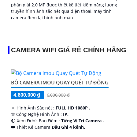
phân giải 2.0 MP được thiết kế tiết kiệm năng lượng
truyền hình ảnh sắc nét qua điện thoại, máy tính
camera đem lại hình ảnh màu......
CAMERA WIFI GIÁ RẺ CHÍNH HÃNG
BỘ CAMERA IMOU QUAY QUÉT TỰ ĐỘNG
4,800,000 ₫
6,000,000 ₫
🔆 Hình Ảnh Sắc nét :
FULL HD 1080P .
⚒ Công Nghệ Hình Ảnh :
IP.
🌔 Xem Được Ban Đêm :
Từng Vị Trí Camera .
👑 Thiết Kế Camera
Đầu Ghi 4 kênh.
️🔮 Đặt Điểm :
Công Nghệ AI.