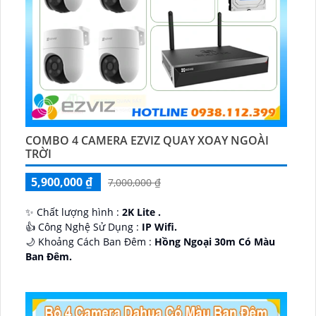
COMBO 4 CAMERA EZVIZ QUAY XOAY NGOÀI
TRỜI
5,900,000 ₫
7,000,000 ₫
✨ Chất lượng hình :
2K Lite .
👍 Công Nghệ Sử Dụng :
IP Wifi.
🌙 Khoảng Cách Ban Đêm :
Hồng Ngoại 30m Có Màu
Ban Ðêm.
🕉️ Cấu Tạo Camera
IP67 xoay 360.
️📡 Ưu Điểm :
Thu Âm Và Loa.