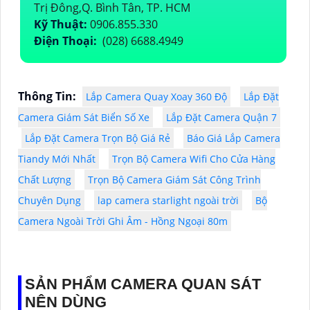
Trị Đông,Q. Bình Tân, TP. HCM
Kỹ Thuật:
0906.855.330
Điện Thoại:
(028) 6688.4949
Thông Tin:
Lắp Camera Quay Xoay 360 Độ
Lắp Đặt
Camera Giám Sát Biển Số Xe
Lắp Đặt Camera Quận 7
Lắp Đặt Camera Trọn Bộ Giá Rẻ
Báo Giá Lắp Camera
Tiandy Mới Nhất
Trọn Bộ Camera Wifi Cho Cửa Hàng
Chất Lượng
Trọn Bộ Camera Giám Sát Công Trình
Chuyên Dụng
lap camera starlight ngoài trời
Bộ
Camera Ngoài Trời Ghi Âm - Hồng Ngoại 80m
SẢN PHẨM CAMERA QUAN SÁT
NÊN DÙNG