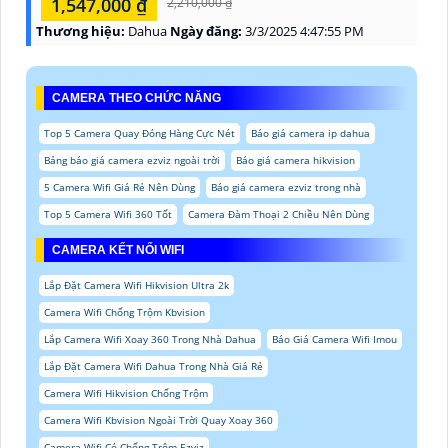
1,547,000 ₫
2,210,000 ₫
Thương hiệu:
Dahua
Ngày đăng:
3/3/2025 4:47:55 PM
CAMERA THEO CHỨC NĂNG
Top 5 Camera Quay Đóng Hàng Cực Nét
Báo giá camera ip dahua
Bảng báo giá camera ezviz ngoài trời
Báo giá camera hikvision
5 Camera Wifi Giá Rẻ Nên Dùng
Báo giá camera ezviz trong nhà
Top 5 Camera Wifi 360 Tốt
Camera Đàm Thoại 2 Chiều Nên Dùng
CAMERA KẾT NỐI WIFI
Lắp Đặt Camera Wifi Hikvision Ultra 2k
Camera Wifi Chống Trộm Kbvision
Lắp Camera Wifi Xoay 360 Trong Nhà Dahua
Báo Giá Camera Wifi Imou
Lắp Đặt Camera Wifi Dahua Trong Nhà Giá Rẻ
Camera Wifi Hikvision Chống Trộm
Camera Wifi Kbvision Ngoài Trời Quay Xoay 360
Camera Wifi Có Chống Trộm Ezviz