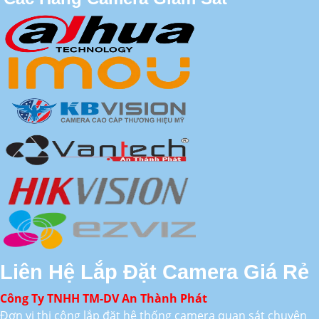
Liên Hệ Lắp Đặt Camera Giá Rẻ
Công Ty TNHH TM-DV An Thành Phát
Đơn vị thi công lắp đặt hệ thống camera quan sát chuyên