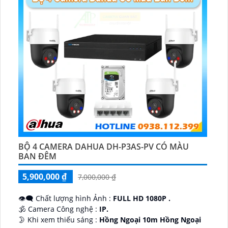
BỘ 4 CAMERA DAHUA DH-P3AS-PV CÓ MÀU
BAN ĐÊM
5,900,000 ₫
7,000,000 ₫
👁️‍🗨 Chất lượng hình Ảnh :
FULL HD 1080P .
🕉️ Camera Công nghệ :
IP.
🌛 Khi xem thiếu sáng :
Hồng Ngoại 10m Hồng Ngoại