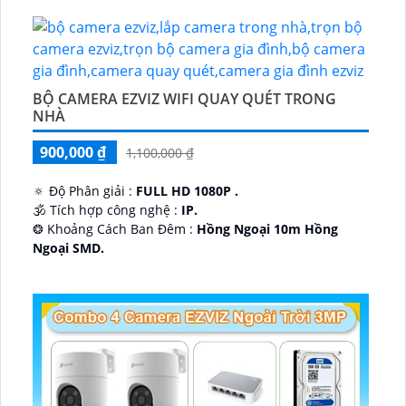
BỘ CAMERA EZVIZ WIFI QUAY QUÉT TRONG
NHÀ
900,000 ₫
1,100,000 ₫
🔅 Độ Phân giải :
FULL HD 1080P .
🕉️ Tích hợp công nghệ :
IP.
❂ Khoảng Cách Ban Đêm :
Hồng Ngoại 10m Hồng
Ngoại SMD.
🛡 Mẫu Camera
Dome Kim loại + Nhựa.
️📢 Ưu Điểm :
Thu Âm.