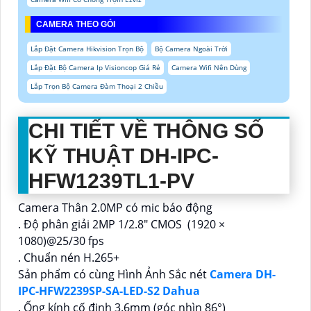
CAMERA THEO GÓI
Lắp Đặt Camera Hikvision Trọn Bộ
Bộ Camera Ngoài Trời
Lắp Đặt Bộ Camera Ip Visioncop Giá Rẻ
Camera Wifi Nên Dùng
Lắp Trọn Bộ Camera Đàm Thoại 2 Chiều
CHI TIẾT VỀ THÔNG SỐ
KỸ THUẬT DH-IPC-
HFW1239TL1-PV
Camera Thân 2.0MP có mic báo động
. Độ phân giải 2MP 1/2.8" CMOS (1920 ×
1080)@25/30 fps
. Chuẩn nén H.265+
Sản phẩm có cùng Hình Ảnh Sắc nét
Camera DH-
IPC-HFW2239SP-SA-LED-S2 Dahua
. Ống kính cố định 3.6mm (góc nhìn 86°)