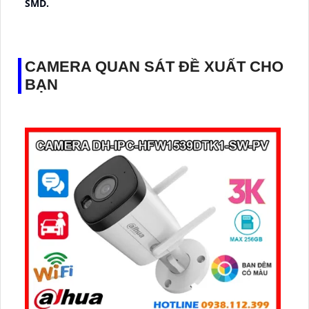
SMD.
♊ Camera Thiết Kế
Dome Kim loại + Nhựa.
️💎 Chức Năng :
Thu Âm.
CAMERA QUAN SÁT ĐỀ XUẤT CHO
BẠN