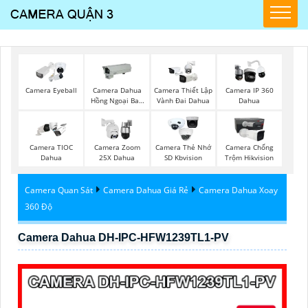
Camera Eyeball
Camera Dahua
Camera Thiết Lập
Camera IP 360
Hồng Ngoại Ban
Vành Đai Dahua
Dahua
Đêm
Camera TIOC
Camera Zoom
Camera Thẻ Nhớ
Camera Chống
Dahua
25X Dahua
SD Kbvision
Trộm Hikvision
Camera Quan Sát
Camera Dahua Giá Rẻ
Camera Dahua Xoay
360 Độ
Camera Dahua DH-IPC-HFW1239TL1-PV