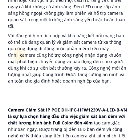
nhà hoặc khu vực mục tiêu một cách rõ ràng và chi tiết
ngay cả khi không có ánh sáng. Đèn LED cung cấp ánh
sáng hồng ngoại không gây làm phiền và hổ trợ camera
quan sát trong môi trường ánh sáng yếu hoặc hoàn toàn
tối.
Với đầu ghi hình tích hợp và khả năng kết nối mạng bạn
có thể dễ dàng quản lý và giám sát camera từ xa thông
qua ứng dụng di động hoặc phần mềm trên máy
tính.
camera cũng hổ trợ công nghệ nhận dạng khuôn
mặt phát hiện chuyển động và báo động đến cho người
dùng khi có sự kiện bất thường xảy ra. Công nghệ mới ấn
tượng nhất giúp Công trình Được tăng cường an ninh và
an toàn cho gia đình hoặc doanh nghiệp của bạn.
Camera Giám Sát IP POE DH-IPC-HFW1239V-A-LED-B-VN
là sự lựa chọn hàng đầu cho việc giám sát ban đêm với
chất lượng hình ảnh Full Color đến 40m
tạo cảm giác
như ban ngày. Được trang bị đèn LED ban đêm và công
nghệ xử lý thiếu sáng tiên tiến camera ghi lại mọi chi tiết