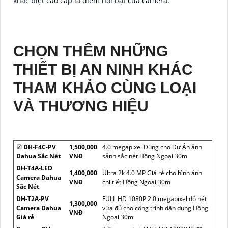
khác biệt cao cấp là điểm nổi bật của camera.
CHỌN THÊM NHỮNG
THIẾT BỊ AN NINH KHÁC
THAM KHẢO CÙNG LOẠI
VÀ THƯƠNG HIỆU
☑ DH-F4C-PV
1,500,000
4.0 megapixel Dùng cho Dự Án ảnh
Dahua Sắc Nét
VNĐ
sảnh sắc nét Hồng Ngoại 30m
DH-T4A-LED
1,400,000
Ultra 2k 4.0 MP Giá rẻ cho hình ảnh
Camera Dahua
VNĐ
chi tiết Hồng Ngoại 30m
Sắc Nét
DH-T2A-PV
FULL HD 1080P 2.0 megapixel độ nét
1,300,000
Camera Dahua
vừa đủ cho công trình dân dụng Hồng
VNĐ
Giá rẻ
Ngoại 30m