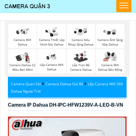
Camera Wifi
Camera Thiết Lập
Camera Siêu
Camera Ánh Sáng
Dahua
Vành Đai Dahua
Nhạy Sáng Dahua
Kép Dahua
Lắp Camera Wifi
Camera Dahua Có
Lắp Trọn Bộ
Camera Wifi
Dahua
Màu Ban Đêm
Camera Dahua
Dahua Báo Động
Camera Quan Sát
Camera Dahua Giá Rẻ
Lắp Camera Wifi 360
Dahua Ngoài Trời
Camera IP Dahua DH-IPC-HFW1239V-A-LED-B-VN