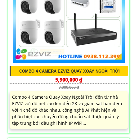
COMBO 4 CAMERA EZVIZ QUAY XOAY NGOÀI TRỜI
5,900,000 ₫
7,000,000 ₫
Combo 4 Camera Quay Xoay Ngoài Trời đến từ nhà
EZVIZ với độ nét cao lên đến 2K và giám sát ban đêm
với 4 chế độ khác nhau, công nghệ AI Phát hiện và
phân biệt các chuyển động chuẩn sát được quản lý
tập trung bởi đầu ghi hình IP WiFi...