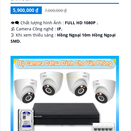
5,900,000 ₫
7,000,000 ₫
👁️‍🗨 Chất lượng hình Ảnh :
FULL HD 1080P .
🕉️ Camera Công nghệ :
IP.
🌛 Khi xem thiếu sáng :
Hồng Ngoại 10m Hồng Ngoại
SMD.
♊ Camera Thiết Kế
Dome Kim loại + Nhựa.
️💎 Chức Năng :
Thu Âm.