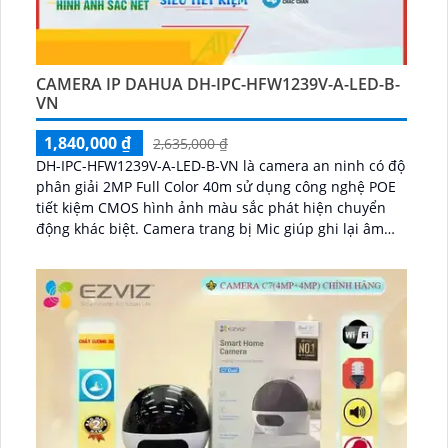
CAMERA IP DAHUA DH-IPC-HFW1239V-A-LED-B-
VN
1,840,000 ₫
2,635,000 ₫
DH-IPC-HFW1239V-A-LED-B-VN là camera an ninh có độ
phân giải 2MP Full Color 40m sử dụng công nghệ POE
tiết kiệm CMOS hình ảnh màu sắc phát hiện chuyển
động khác biệt. Camera trang bị Mic giúp ghi lại âm
thanh...