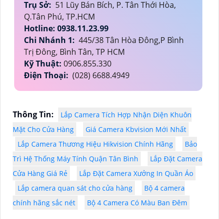
Trụ Sở:
51 Lũy Bán Bích, P. Tân Thới Hòa,
Q.Tân Phú, TP.HCM
Hotline: 0938.11.23.99
Chi Nhánh 1:
445/38 Tân Hòa Đông,P Bình
Trị Đông, Bình Tân, TP HCM
Kỹ Thuật:
0906.855.330
Điện Thoại:
(028) 6688.4949
Thông Tin:
Lắp Camera Tích Hợp Nhận Diện Khuôn
Mặt Cho Cửa Hàng
Giá Camera Kbvision Mới Nhất
Lắp Camera Thương Hiệu Hikvision Chính Hãng
Bảo
Trì Hệ Thống Máy Tính Quận Tân Bình
Lắp Đặt Camera
Cửa Hàng Giá Rẻ
Lắp Đặt Camera Xưởng In Quần Áo
Lắp camera quan sát cho cửa hàng
Bộ 4 camera
chính hãng sắc nét
Bộ 4 Camera Có Màu Ban Đêm