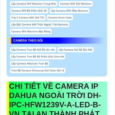
Lắp Camera Wifi Kbvision Trong Nhà
Camera Wifi 360 Kbvision
Camera Wifi Độ Phân Giải 2K
Lắp Camera Wifi 2Mp Kbvision
Top 5 Camera Wifi 360 Tốt
Camera Ezviz Cube
Lắp Đặt Camera Wifi Thân Ngoài Trời Kbvision
Camera Wifi Hikvision Báo Động
CAMERA THEO GÓI
Lắp Camera Trọn Bộ Giá Rẻ sắc nét
Lắp Camera Giá Rẻ Sắc Nét
Lắp Camera Trọn Bộ Độ Phân Giải Ultra Hd
Lắp Camera Hikvision Trọn Bộ
Trọn Bộ Camera Visioncop Full Color Giá rẻ
CHI TIẾT VỀ CAMERA IP
DAHUA NGOÀI TRỜI
DH-
IPC-HFW1239V-A-LED-B-
VN
TẠI AN THÀNH PHÁT