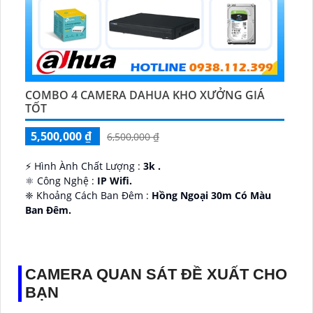
COMBO 4 CAMERA DAHUA KHO XƯỞNG GIÁ
TỐT
5,500,000 ₫
6,500,000 ₫
️⚡ Hình Ành Chất Lượng :
3k .
⚛️ Công Nghệ :
IP Wifi.
❈ Khoảng Cách Ban Đêm :
Hồng Ngoại 30m Có Màu
Ban Ðêm.
👑 Thiết Kế Camera
Xoay 360.
️✔️ Ưu Điểm :
Thu Âm Và Loa.
CAMERA QUAN SÁT ĐỀ XUẤT CHO
BẠN