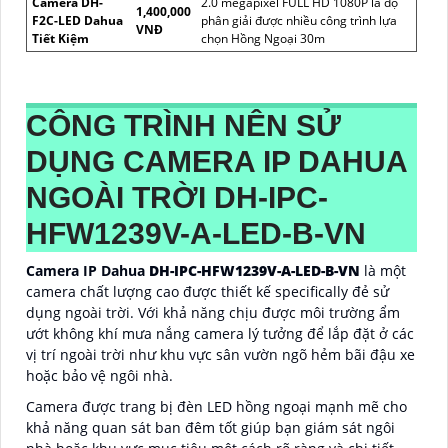
Camera DH-
2.0 megapixel FULL HD 1080P là độ
1,400,000
F2C-LED Dahua
phân giải được nhiều công trình lựa
VNĐ
Tiết Kiệm
chọn Hồng Ngoại 30m
CÔNG TRÌNH NÊN SỬ
DỤNG CAMERA IP DAHUA
NGOÀI TRỜI
DH-IPC-
HFW1239V-A-LED-B-VN
Camera IP Dahua
DH-IPC-HFW1239V-A-LED-B-VN
là một
camera chất lượng cao được thiết kế specifically đẻ sử
dụng ngoài trời. Với khả năng chịu được môi trường ẩm
ướt không khí mưa nắng camera lý tưởng để lắp đặt ở các
vị trí ngoài trời như khu vực sân vườn ngõ hẻm bãi đậu xe
hoặc bảo vệ ngôi nhà.
Camera được trang bị đèn LED hồng ngoại mạnh mẽ cho
khả năng quan sát ban đêm tốt giúp bạn giám sát ngôi