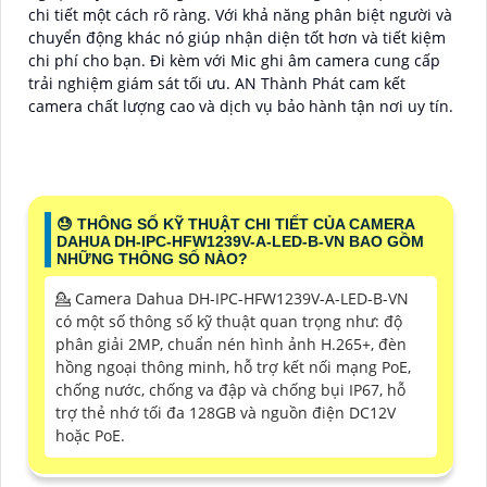
chi tiết một cách rõ ràng. Với khả năng phân biệt người và
chuyển động khác nó giúp nhận diện tốt hơn và tiết kiệm
chi phí cho bạn. Đi kèm với Mic ghi âm camera cung cấp
trải nghiệm giám sát tối ưu. AN Thành Phát cam kết
camera chất lượng cao và dịch vụ bảo hành tận nơi uy tín.
😓 THÔNG SỐ KỸ THUẬT CHI TIẾT CỦA CAMERA
DAHUA DH-IPC-HFW1239V-A-LED-B-VN BAO GỒM
NHỮNG THÔNG SỐ NÀO?
💁 Camera Dahua DH-IPC-HFW1239V-A-LED-B-VN
có một số thông số kỹ thuật quan trọng như: độ
phân giải 2MP, chuẩn nén hình ảnh H.265+, đèn
hồng ngoại thông minh, hỗ trợ kết nối mạng PoE,
chống nước, chống va đập và chống bụi IP67, hỗ
trợ thẻ nhớ tối đa 128GB và nguồn điện DC12V
hoặc PoE.