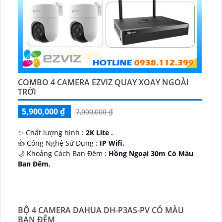
COMBO 4 CAMERA EZVIZ QUAY XOAY NGOÀI
TRỜI
5,900,000 ₫
7,000,000 ₫
✨ Chất lượng hình :
2K Lite .
👍 Công Nghệ Sử Dụng :
IP Wifi.
🌙 Khoảng Cách Ban Đêm :
Hồng Ngoại 30m Có Màu
Ban Ðêm.
🕉️ Cấu Tạo Camera
IP67 xoay 360.
️📡 Ưu Điểm :
Thu Âm Và Loa.
BỘ 4 CAMERA DAHUA DH-P3AS-PV CÓ MÀU
BAN ĐÊM