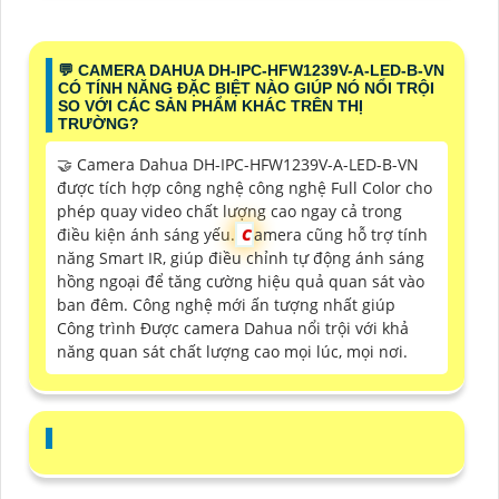
️💬 CAMERA DAHUA DH-IPC-HFW1239V-A-LED-B-VN
CÓ TÍNH NĂNG ĐẶC BIỆT NÀO GIÚP NÓ NỔI TRỘI
SO VỚI CÁC SẢN PHẨM KHÁC TRÊN THỊ
TRƯỜNG?
🤝 Camera Dahua DH-IPC-HFW1239V-A-LED-B-VN
được tích hợp công nghệ công nghệ Full Color cho
phép quay video chất lượng cao ngay cả trong
điều kiện ánh sáng yếu.
C
amera cũng hỗ trợ tính
năng Smart IR, giúp điều chỉnh tự động ánh sáng
hồng ngoại để tăng cường hiệu quả quan sát vào
ban đêm. Công nghệ mới ấn tượng nhất giúp
Công trình Được camera Dahua nổi trội với khả
năng quan sát chất lượng cao mọi lúc, mọi nơi.