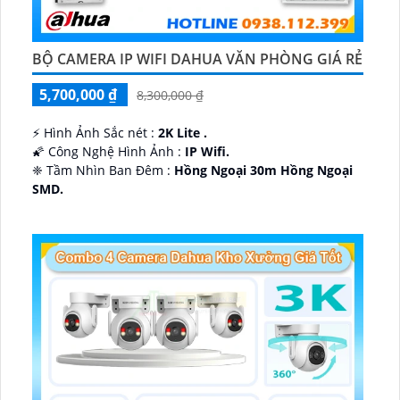
BỘ CAMERA IP WIFI DAHUA VĂN PHÒNG GIÁ RẺ
5,700,000 ₫
8,300,000 ₫
️⚡ Hình Ảnh Sắc nét :
2K Lite .
🌠 Công Nghệ Hình Ảnh :
IP Wifi.
❈ Tầm Nhìn Ban Đêm :
Hồng Ngoại 30m Hồng Ngoại
SMD.
🔩 Thiết Kế Camera
Dome Kim loại + Nhựa.
️✤ Khả Năng :
Thu Âm Và Loa.