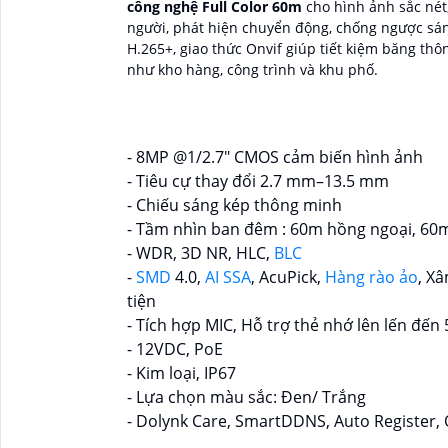
công nghệ Full Color 60m
cho hình ảnh sắc nét
người, phát hiện chuyển động, chống ngược sá
H.265+, giao thức Onvif giúp tiết kiệm băng thôn
như kho hàng, công trình và khu phố.
- 8MP @1/2.7" CMOS cảm biến hình ảnh
- Tiêu cự thay đổi 2.7 mm–13.5 mm
- Chiếu sáng kép thông minh
- Tầm nhìn ban đêm : 60m hồng ngoại, 60
- WDR, 3D NR, HLC,
BLC
-
SMD
4.0,
AI SSA
, AcuPick,
Hàng rào ảo
, X
tiện
- Tích hợp MIC, Hỗ trợ thẻ nhớ lên lến đến
- 12VDC, PoE
- Kim loại, IP67
- Lựa chọn màu sắc: Đen/ Trắng
- Dolynk Care, SmartDDNS, Auto Register, O