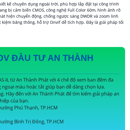
ết kế chuyên dụng ngoài trời, phù hợp lắp đặt tại công trình
rang bị cảm biến CMOS, công nghệ Full Color 60m, hình ảnh rõ
hát hiện chuyển động, chống ngược sáng DWDR và zoom linh
kiệm băng thông, hỗ trợ Onvif dễ tích hợp. Đây là giải pháp tối
DV ĐẦU TƯ AN THÀNH
-IL từ An Thành Phát với 4 chế độ xem ban đêm đa
ngoại màu hoặc tắt giúp bạn dễ dàng chọn lựa.
ng. Hãy đến với An Thành Phát để tìm kiếm giải pháp an
hiệp của bạn.
 Phường Phú Thạnh, TP.HCM
hường Bình Trị Đông, TP.HCM