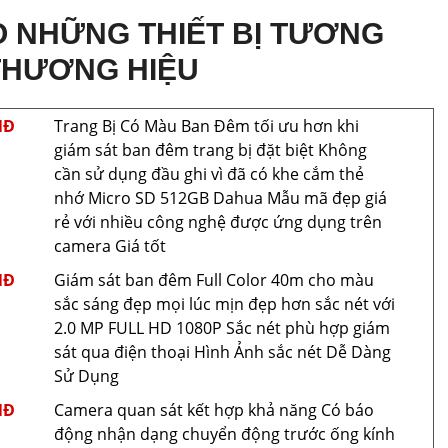
 NHỮNG THIẾT BỊ TƯƠNG
THƯƠNG HIỆU
NĐ
Trang Bị Có Màu Ban Ðêm tối ưu hơn khi
giám sát ban đêm trang bị đặt biệt Không
cần sử dụng đầu ghi vì đã có khe cắm thẻ
nhớ Micro SD 512GB Dahua Mẫu mã đẹp giá
rẻ với nhiều công nghệ được ứng dụng trên
camera Giá tốt
NĐ
Giám sát ban đêm Full Color 40m cho màu
sắc sáng đẹp mọi lúc mịn đẹp hơn sắc nét với
2.0 MP FULL HD 1080P Sắc nét phù hợp giám
sát qua điện thoại Hình Ảnh sắc nét Dễ Dàng
Sử Dụng
NĐ
Camera quan sát kết hợp khả năng Có báo
động nhận dạng chuyển động trước ống kính