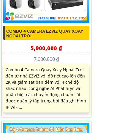
COMBO 4 CAMERA EZVIZ QUAY XOAY
NGOÀI TRỜI
5,900,000 ₫
7,000,000 ₫
Combo 4 Camera Quay Xoay Ngoài Trời
đến từ nhà EZVIZ với độ nét cao lên đến
2K và giám sát ban đêm với 4 chế độ
khác nhau, công nghệ AI Phát hiện và
phân biệt các chuyển động chuẩn sát
được quản lý tập trung bởi đầu ghi hình
IP WiFi...