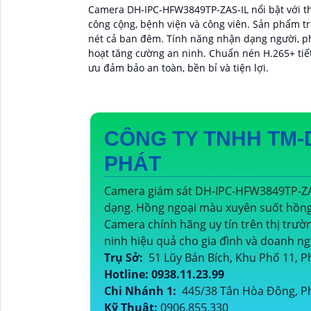
Camera DH-IPC-HFW3849TP-ZAS-IL nổi bật với thi
công cộng, bệnh viện và công viên. Sản phẩm t
nét cả ban đêm. Tính năng nhận dạng người, p
hoạt tăng cường an ninh. Chuẩn nén H.265+ tiết 
ưu đảm bảo an toàn, bền bỉ và tiện lợi.
CÔNG TY TNHH TM-
PHÁT
Camera giám sát DH-IPC-HFW3849TP-ZAS
dạng. Hồng ngoại màu xuyên suốt hồng 
Camera chính hãng uy tín trên thị trườ
ninh hiệu quả cho gia đình và doanh ng
Trụ Sở:
51 Lũy Bán Bích, Khu Phố 11,
Hotline: 0938.11.23.99
Chi Nhánh 1:
445/38 Tân Hòa Đông, P
Kỹ Thuật:
0906.855.330