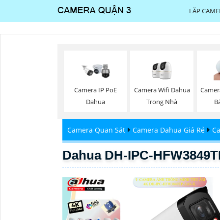
LẮP CAME
Camera Wifi Dahua
Camera IP PoE
Camer
Trong Nhà
Dahua
B
Camera Quan Sát
Camera Dahua Giá Rẻ
Ca
Dahua DH-IPC-HFW3849TP