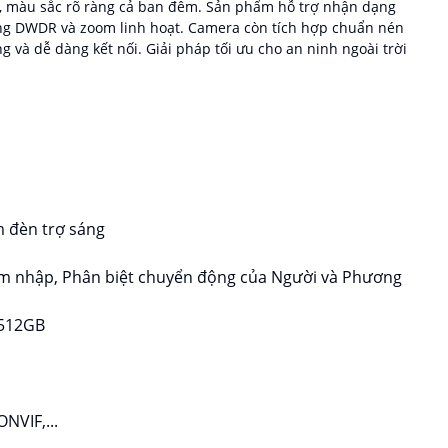
, màu sắc rõ ràng cả ban đêm. Sản phẩm hỗ trợ nhận dạng
ng DWDR và zoom linh hoạt. Camera còn tích hợp chuẩn nén
g và dễ dàng kết nối. Giải pháp tối ưu cho an ninh ngoài trời
m đèn trợ sáng
âm nhập, Phân biệt chuyển động của Người và Phương
 512GB
NVIF,...