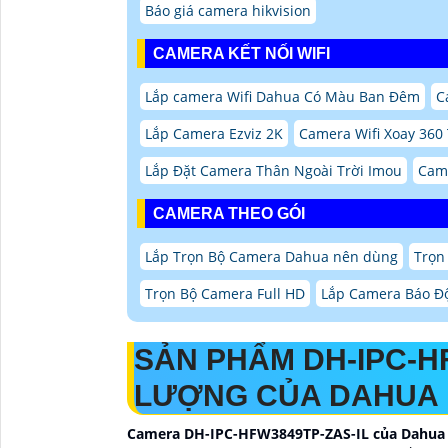
Báo giá camera hikvision
CAMERA KẾT NỐI WIFI
Lắp camera Wifi Dahua Có Màu Ban Đêm
C
Lắp Camera Ezviz 2K
Camera Wifi Xoay 360
Lắp Đặt Camera Thân Ngoài Trời Imou
Came
CAMERA THEO GÓI
Lắp Trọn Bộ Camera Dahua nên dùng
Trọn
Trọn Bộ Camera Full HD
Lắp Camera Báo Đ
SẢN PHẨM DH-IPC-H
LƯỢNG CỦA DAHUA
Camera DH-IPC-HFW3849TP-ZAS-IL của Dahua là