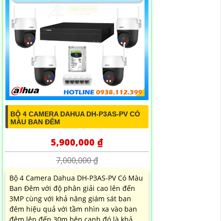
BỘ 4 CAMERA DAHUA DH-P3AS-PV CÓ
MÀU BAN ĐÊM
5,900,000 ₫
7,000,000 ₫
Bộ 4 Camera Dahua DH-P3AS-PV Có Màu
Ban Đêm với độ phân giải cao lên đến
3MP cùng với khả năng giám sát ban
đêm hiệu quả với tầm nhìn xa vào ban
đêm lên đến 30m bên cạnh đó là khả