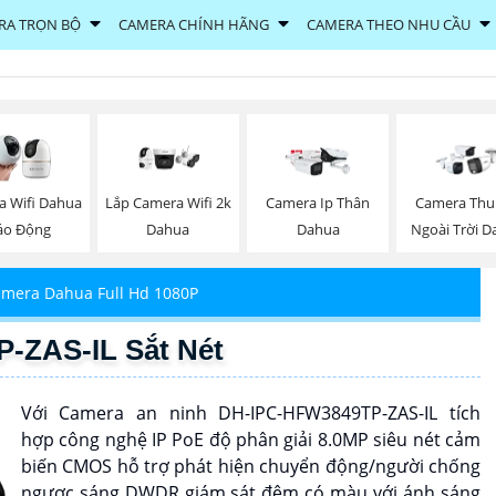
RA TRỌN BỘ
CAMERA CHÍNH HÃNG
CAMERA THEO NHU CẦU
a Wifi Dahua
Lắp Camera Wifi 2k
Camera Ip Thân
Camera Thu
áo Động
Dahua
Dahua
Ngoài Trời 
mera Dahua Full Hd 1080P
-ZAS-IL Sắt Nét
Với Camera an ninh DH-IPC-HFW3849TP-ZAS-IL tích
hợp công nghệ IP PoE độ phân giải 8.0MP siêu nét cảm
biến CMOS hỗ trợ phát hiện chuyển động/người chống
ngược sáng DWDR giám sát đêm có màu với ánh sáng