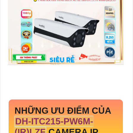
NHỮNG ƯU ĐIỂM CỦA
DH-ITC215-PW6M-
(IR)LZF
CAMERA IP