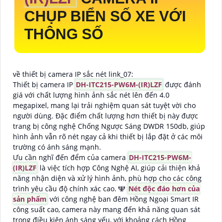
CHỤP BIỂN SỐ XE VỚI
THÔNG SỐ
về thiết bị camera IP sắc nét link_07:
Thiết bị camera IP
DH-ITC215-PW6M-(IR)LZF
được đánh
giá với chất lượng hình ảnh sắc nét lên đến 4.0
megapixel, mang lại trải nghiệm quan sát tuyệt vời cho
người dùng. Đặc điểm chất lượng hơn thiết bị này được
trang bị công nghệ Chống Ngược Sáng DWDR 150db, giúp
hình ảnh vẫn rõ nét ngay cả khi thiết bị lắp đặt ở các môi
trường có ánh sáng mạnh.
Ưu cần nghĩ đến đểm của camera
DH-ITC215-PW6M-
(IR)LZF
là việc tích hợp Công Nghệ AI, giúp cải thiện khả
năng nhận diện và xử lý hình ảnh, phù hợp cho các công
trình yêu cầu độ chính xác cao. 🕎
Nét độc đáo hơn của
sản phẩm
với công nghệ ban đêm Hồng Ngoại Smart IR
công suất cao, camera này mang đến khả năng quan sát
trong điều kiện ánh sáng yếu, với khoảng cách Hồng