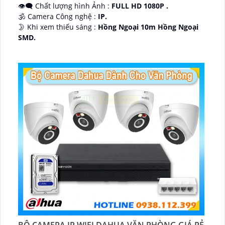
👁️‍🗨 Chất lượng hình Ảnh :
FULL HD 1080P .
🕉️ Camera Công nghệ :
IP.
🌛 Khi xem thiếu sáng :
Hồng Ngoại 10m Hồng Ngoại
SMD.
♊ Camera Thiết Kế
Dome Kim loại + Nhựa.
️💎 Chức Năng :
Thu Âm.
BỘ CAMERA IP WIFI DAHUA VĂN PHÒNG GIÁ RẺ