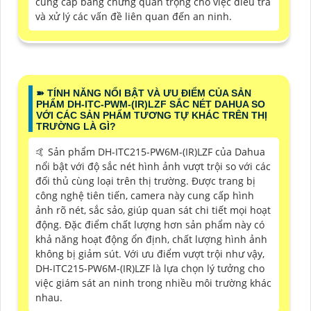
cung cấp bằng chứng quan trọng cho việc điều tra
và xử lý các vấn đề liên quan đến an ninh.
➽ TÍNH NĂNG NỔI BẬT VÀ ƯU ĐIỂM CỦA SẢN
PHẨM DH-ITC-PWM-(IR)LZF SẮC NÉT DAHUA SO
VỚI CÁC SẢN PHẨM TƯƠNG TỰ KHÁC TRÊN THỊ
TRƯỜNG LÀ GÌ?
🤙 Sản phẩm DH-ITC215-PW6M-(IR)LZF của Dahua
nổi bật với độ sắc nét hình ảnh vượt trội so với các
đối thủ cùng loại trên thị trường. Được trang bị
công nghệ tiên tiến, camera này cung cấp hình
ảnh rõ nét, sắc sảo, giúp quan sát chi tiết mọi hoạt
động. Đặc điểm chất lượng hơn sản phẩm này có
khả năng hoạt động ổn định, chất lượng hình ảnh
không bị giảm sút. Với ưu điểm vượt trội như vậy,
DH-ITC215-PW6M-(IR)LZF là lựa chọn lý tưởng cho
việc giám sát an ninh trong nhiều môi trường khác
nhau.