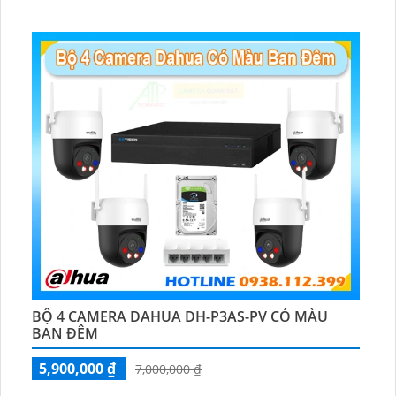
🕉️ Cấu Tạo Camera
IP67 xoay 360.
️📡 Ưu Điểm :
Thu Âm Và Loa.
BỘ 4 CAMERA DAHUA DH-P3AS-PV CÓ MÀU
BAN ĐÊM
5,900,000 ₫
7,000,000 ₫