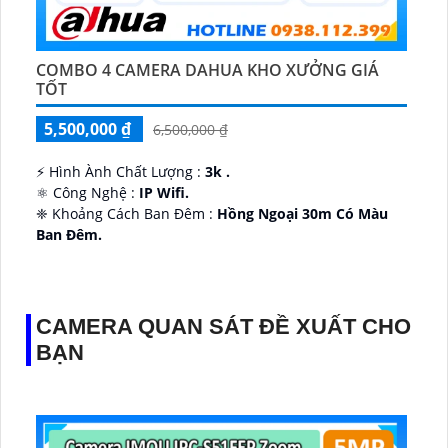
COMBO 4 CAMERA DAHUA KHO XƯỞNG GIÁ
TỐT
5,500,000 ₫
6,500,000 ₫
️⚡ Hình Ành Chất Lượng :
3k .
⚛️ Công Nghệ :
IP Wifi.
❈ Khoảng Cách Ban Đêm :
Hồng Ngoại 30m Có Màu
Ban Ðêm.
👑 Thiết Kế Camera
Xoay 360.
️✔️ Ưu Điểm :
Thu Âm Và Loa.
CAMERA QUAN SÁT ĐỀ XUẤT CHO
BẠN