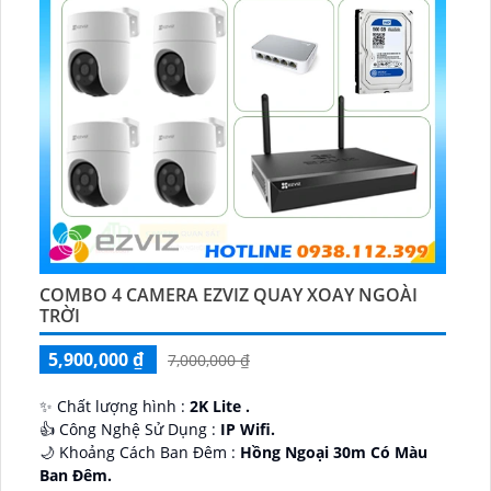
COMBO 4 CAMERA EZVIZ QUAY XOAY NGOÀI
TRỜI
5,900,000 ₫
7,000,000 ₫
✨ Chất lượng hình :
2K Lite .
👍 Công Nghệ Sử Dụng :
IP Wifi.
🌙 Khoảng Cách Ban Đêm :
Hồng Ngoại 30m Có Màu
Ban Ðêm.