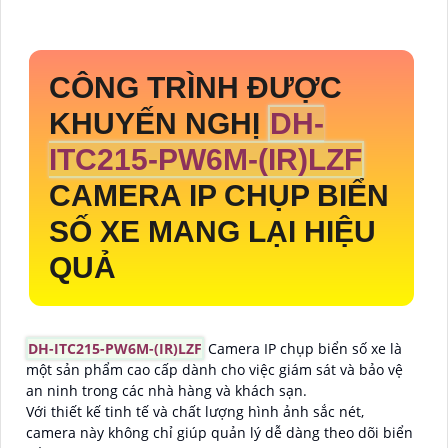
CÔNG TRÌNH ĐƯỢC
KHUYẾN NGHỊ
DH-
ITC215-PW6M-(IR)LZF
CAMERA IP CHỤP BIỂN
SỐ XE MANG LẠI HIỆU
QUẢ
DH-ITC215-PW6M-(IR)LZF
Camera IP chụp biển số xe là
một sản phẩm cao cấp dành cho việc giám sát và bảo vệ
an ninh trong các nhà hàng và khách sạn.
Với thiết kế tinh tế và chất lượng hình ảnh sắc nét,
camera này không chỉ giúp quản lý dễ dàng theo dõi biển