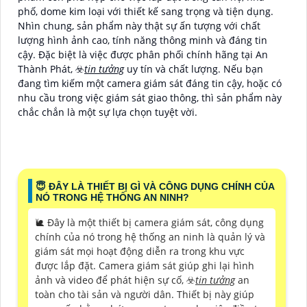
phố, dome kim loại với thiết kế sang trọng và tiện dụng.
Nhìn chung, sản phẩm này thật sự ấn tượng với chất
lượng hình ảnh cao, tính năng thông minh và đáng tin
cậy. Đặc biệt là việc được phân phối chính hãng tại An
Thành Phát, ☣️
tin tưởng
uy tín và chất lượng. Nếu bạn
đang tìm kiếm một camera giám sát đáng tin cậy, hoặc có
nhu cầu trong việc giám sát giao thông, thì sản phẩm này
chắc chắn là một sự lựa chọn tuyệt vời.
😇 ĐÂY LÀ THIẾT BỊ GÌ VÀ CÔNG DỤNG CHÍNH CỦA
NÓ TRONG HỆ THỐNG AN NINH?
🐌 Đây là một thiết bị camera giám sát, công dụng
chính của nó trong hệ thống an ninh là quản lý và
giám sát mọi hoạt động diễn ra trong khu vực
được lắp đặt. Camera giám sát giúp ghi lại hình
ảnh và video để phát hiện sự cố, ☣️
tin tưởng
an
toàn cho tài sản và người dân. Thiết bị này giúp