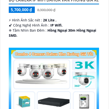
5,700,000 ₫
8,300,000 ₫
️⚡ Hình Ảnh Sắc nét :
2K Lite .
🌠 Công Nghệ Hình Ảnh :
IP Wifi.
❈ Tầm Nhìn Ban Đêm :
Hồng Ngoại 30m Hồng Ngoại
SMD.
🔩 Thiết Kế Camera
Dome Kim loại + Nhựa.
️✤ Khả Năng :
Thu Âm Và Loa.