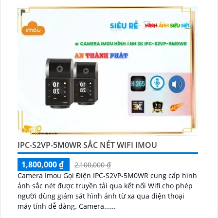
đêm Full Color trong khoảng cách 20m giúp quan sát
hiệu quả ngay cả khi ánh sáng yếu vẫn có màu rõ nét
như ban ngày...
IPC-S2VP-5M0WR SẮC NÉT WIFI IMOU
1,800,000 ₫
2,100,000 ₫
Camera Imou Gọi Điện IPC-S2VP-5M0WR cung cấp hình
ảnh sắc nét được truyền tải qua kết nối Wifi cho phép
người dùng giám sát hình ảnh từ xa qua điện thoại
máy tính dễ dàng. Camera......