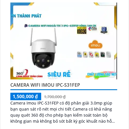
CAMERA WIFI IMOU IPC-S31FEP
1,500,000 ₫
1,700,000 ₫
Camera Imou IPC-S31FEP có độ phân giải 3.0mp giúp
bạn quan sát rõ nét mọi chi tiết Camera có khả năng
quay quét 360 độ cho phép bạn kiểm soát toàn bộ
không gian mà không bỏ sót bất kỳ góc khuất nào hỗ
trợ đàm thoại 2 chiều to rõ và Khả năng xem được ban