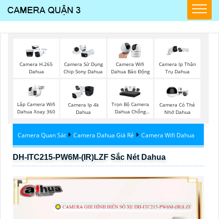
Camera H.265
Camera Sử Dụng
Camera Wifi
Camera Ip Thân
Dahua
Chip Sony Dahua
Dahua Báo Động
Trụ Dahua
Lắp Camera Wifi
Trọn Bộ Camera
Camera Ip 4k
Camera Có Thẻ
Dahua Xoay 360
Dahua Chống
Dahua
Nhớ Dahua
Trộm
Camera Quan Sát
Camera Dahua Giá Rẻ
Camera Wifi Dahua
DH-ITC215-PW6M-(IR)LZF Sắc Nét Dahua