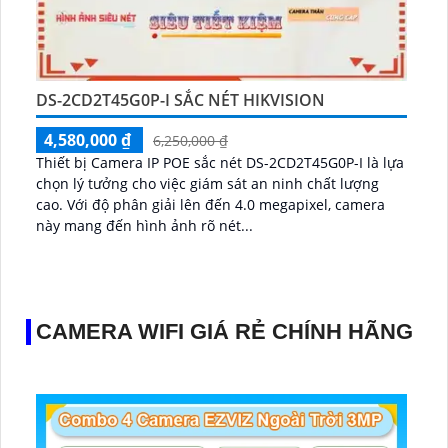
DS-2CD2T45G0P-I SẮC NÉT HIKVISION
4,580,000 ₫
6,250,000 ₫
Thiết bị Camera IP POE sắc nét DS-2CD2T45G0P-I là lựa
chọn lý tưởng cho việc giám sát an ninh chất lượng
cao. Với độ phân giải lên đến 4.0 megapixel, camera
này mang đến hình ảnh rõ nét...
CAMERA WIFI GIÁ RẺ CHÍNH HÃNG