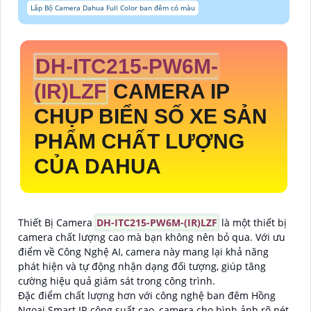
Lắp Bộ Camera Dahua Full Color ban đêm có màu
DH-ITC215-PW6M-
(IR)LZF
CAMERA IP
CHỤP BIỂN SỐ XE SẢN
PHẨM CHẤT LƯỢNG
CỦA DAHUA
Thiết Bị Camera
DH-ITC215-PW6M-(IR)LZF
là một thiết bị
camera chất lượng cao mà bạn không nên bỏ qua. Với ưu
điểm về Công Nghệ AI, camera này mang lại khả năng
phát hiện và tự động nhận dạng đối tượng, giúp tăng
cường hiệu quả giám sát trong công trình.
Đặc điểm chất lượng hơn với công nghệ ban đêm Hồng
Ngoại Smart IR công suất cao, camera cho hình ảnh rõ nét