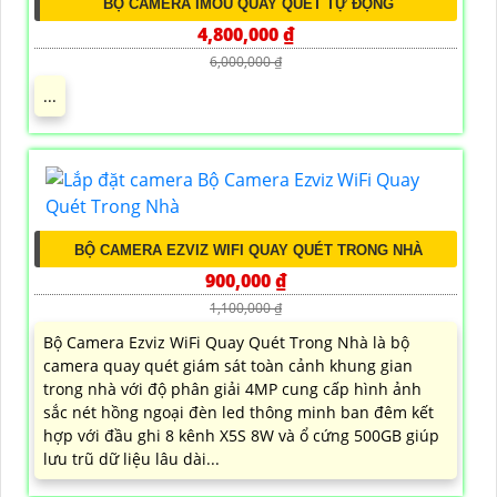
BỘ CAMERA IMOU QUAY QUÉT TỰ ĐỘNG
4,800,000 ₫
6,000,000 ₫
...
BỘ CAMERA EZVIZ WIFI QUAY QUÉT TRONG NHÀ
900,000 ₫
1,100,000 ₫
Bộ Camera Ezviz WiFi Quay Quét Trong Nhà là bộ
camera quay quét giám sát toàn cảnh khung gian
trong nhà với độ phân giải 4MP cung cấp hình ảnh
sắc nét hồng ngoại đèn led thông minh ban đêm kết
hợp với đầu ghi 8 kênh X5S 8W và ổ cứng 500GB giúp
lưu trũ dữ liệu lâu dài...