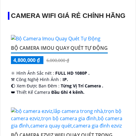
CAMERA WIFI GIÁ RẺ CHÍNH HÃNG
BỘ CAMERA IMOU QUAY QUÉT TỰ ĐỘNG
4,800,000 ₫
6,000,000 ₫
🔆 Hình Ảnh Sắc nét :
FULL HD 1080P .
⚒ Công Nghệ Hình Ảnh :
IP.
🌔 Xem Được Ban Đêm :
Từng Vị Trí Camera .
👑 Thiết Kế Camera
Đầu Ghi 4 kênh.
️🔮 Đặt Điểm :
Công Nghệ AI.
BỘ CAMERA EZVIZ WIFI QUAY QUÉT TRONG