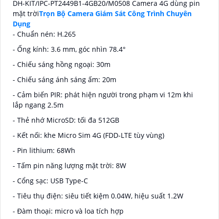
DH-KIT/IPC-PT2449B1-4GB20/M0508 Camera 4G dùng pin
mặt trời
Trọn Bộ Camera Giám Sát Công Trình Chuyên
Dụng
- Chuẩn nén: H.265
- Ống kính: 3.6 mm, góc nhìn 78.4°
- Chiếu sáng hồng ngoại: 30m
- Chiếu sáng ánh sáng ấm: 20m
- Cảm biến PIR: phát hiện người trong phạm vi 12m khi
lắp ngang 2.5m
- Thẻ nhớ MicroSD: tối đa 512GB
- Kết nối: khe Micro Sim 4G (FDD-LTE tùy vùng)
- Pin lithium: 68Wh
- Tấm pin năng lượng mặt trời: 8W
- Cổng sạc: USB Type-C
- Tiêu thụ điện: siêu tiết kiệm 0.04W, hiệu suất 1.2W
- Đàm thoại: micro và loa tích hợp