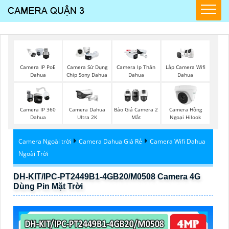
Lắp Camera Wifi
Camera IP PoE
Camera Sử Dụng
Camera Ip Thân
Dahua
Dahua
Chip Sony Dahua
Dahua
Camera IP 360
Camera Dahua
Báo Giá Camera 2
Camera Hồng
Dahua
Ultra 2K
Mắt
Ngoại Hilook
Camera Ngoài trời
Camera Dahua Giá Rẻ
Camera Wifi Dahua
Ngoài Trời
DH-KIT/IPC-PT2449B1-4GB20/M0508 Camera 4G
Dùng Pin Mặt Trời