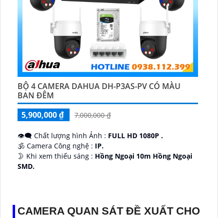
BỘ 4 CAMERA DAHUA DH-P3AS-PV CÓ MÀU
BAN ĐÊM
5,900,000 ₫
7,000,000 ₫
👁️‍🗨 Chất lượng hình Ảnh :
FULL HD 1080P .
🕉️ Camera Công nghệ :
IP.
🌛 Khi xem thiếu sáng :
Hồng Ngoại 10m Hồng Ngoại
SMD.
♊ Camera Thiết Kế
Dome Kim loại + Nhựa.
️💎 Chức Năng :
Thu Âm.
CAMERA QUAN SÁT ĐỀ XUẤT CHO