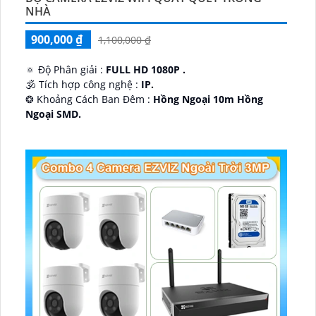
NHÀ
900,000 ₫
1,100,000 ₫
🔅 Độ Phân giải :
FULL HD 1080P .
🕉️ Tích hợp công nghệ :
IP.
❂ Khoảng Cách Ban Đêm :
Hồng Ngoại 10m Hồng
Ngoại SMD.
🛡 Mẫu Camera
Dome Kim loại + Nhựa.
️📢 Ưu Điểm :
Thu Âm.