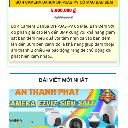
BỘ 4 CAMERA DAHUA DH-P3AS-PV CÓ MÀU BAN ĐÊM
5,900,000 ₫
7,000,000 ₫
Bộ 4 Camera Dahua DH-P3AS-PV Có Màu Ban Đêm với
độ phân giải cao lên đến 3MP cùng với khả năng giám
sát ban đêm hiệu quả với tầm nhìn xa vào ban đêm
lên đến 30m bên cạnh đó là khả năng giúp đàm thoại
âm thanh 2 chiều và báo động răng de chủ động khi
phát hiện xâm nhập...
BÀI VIẾT MỚI NHẤT