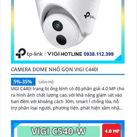
CAMERA DOME NHỎ GỌN VIGI C440I
5%-35%
Liên Hệ
VIGI C440I trang bị ống kính có độ phân giải 4.0 MP cho
ra hình ảnh chất lượng cao, với khả năng giám sát vào
ban đêm với khoảng cách 30m, smart Ỉ chống lóa, hỗ
trợ phân loại người, phương tiện, phát hiện xâm nhập,
vượt ranh giới, hỗ trợ cấp nguồn qua dây mạng PoE...