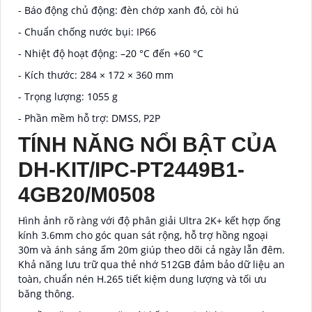
- Báo động chủ động: đèn chớp xanh đỏ, còi hú
- Chuẩn chống nước bụi: IP66
- Nhiệt độ hoạt động: –20 °C đến +60 °C
- Kích thước: 284 × 172 × 360 mm
- Trọng lượng: 1055 g
- Phần mềm hỗ trợ: DMSS, P2P
TÍNH NĂNG NỔI BẬT CỦA
DH-KIT/IPC-PT2449B1-
4GB20/M0508
Hình ảnh rõ ràng với độ phân giải Ultra 2K+ kết hợp ống
kính 3.6mm cho góc quan sát rộng, hỗ trợ hồng ngoại
30m và ánh sáng ấm 20m giúp theo dõi cả ngày lẫn đêm.
Khả năng lưu trữ qua thẻ nhớ 512GB đảm bảo dữ liệu an
toàn, chuẩn nén H.265 tiết kiệm dung lượng và tối ưu
băng thông.