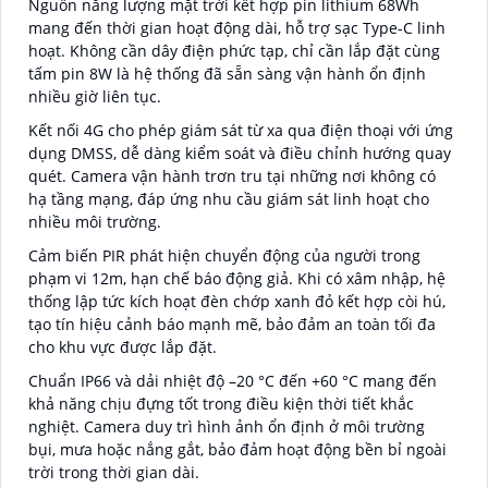
Nguồn năng lượng mặt trời kết hợp pin lithium 68Wh
mang đến thời gian hoạt động dài, hỗ trợ sạc Type-C linh
hoạt. Không cần dây điện phức tạp, chỉ cần lắp đặt cùng
tấm pin 8W là hệ thống đã sẵn sàng vận hành ổn định
nhiều giờ liên tục.
Kết nối 4G cho phép giám sát từ xa qua điện thoại với ứng
dụng DMSS, dễ dàng kiểm soát và điều chỉnh hướng quay
quét. Camera vận hành trơn tru tại những nơi không có
hạ tầng mạng, đáp ứng nhu cầu giám sát linh hoạt cho
nhiều môi trường.
Cảm biến PIR phát hiện chuyển động của người trong
phạm vi 12m, hạn chế báo động giả. Khi có xâm nhập, hệ
thống lập tức kích hoạt đèn chớp xanh đỏ kết hợp còi hú,
tạo tín hiệu cảnh báo mạnh mẽ, bảo đảm an toàn tối đa
cho khu vực được lắp đặt.
Chuẩn IP66 và dải nhiệt độ –20 °C đến +60 °C mang đến
khả năng chịu đựng tốt trong điều kiện thời tiết khắc
nghiệt. Camera duy trì hình ảnh ổn định ở môi trường
bụi, mưa hoặc nắng gắt, bảo đảm hoạt động bền bỉ ngoài
trời trong thời gian dài.