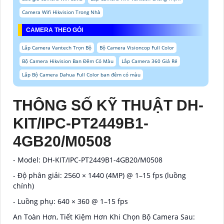
Camera Wifi Hikvision Trong Nhà
CAMERA THEO GÓI
Lắp Camera Vantech Trọn Bộ
Bộ Camera Visioncop Full Color
Bộ Camera Hikvision Ban Đêm Có Màu
Lắp Camera 360 Giá Rẻ
Lắp Bộ Camera Dahua Full Color ban đêm có màu
THÔNG SỐ KỸ THUẬT
DH-
KIT/IPC-PT2449B1-
4GB20/M0508
- Model: DH-KIT/IPC-PT2449B1-4GB20/M0508
- Độ phân giải: 2560 × 1440 (4MP) @ 1–15 fps (luồng
chính)
- Luồng phụ: 640 × 360 @ 1–15 fps
An Toàn Hơn, Tiết Kiệm Hơn Khi Chọn Bộ Camera Sau: