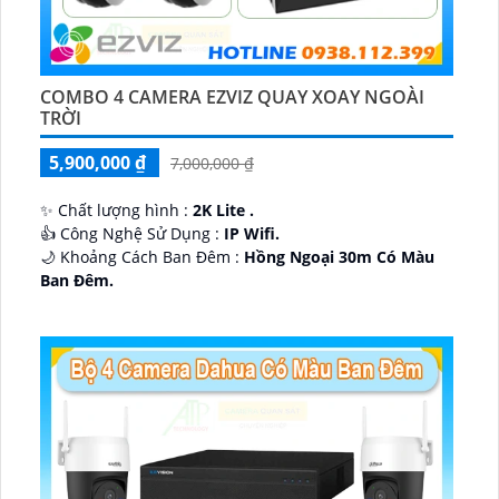
COMBO 4 CAMERA EZVIZ QUAY XOAY NGOÀI
TRỜI
5,900,000 ₫
7,000,000 ₫
✨ Chất lượng hình :
2K Lite .
👍 Công Nghệ Sử Dụng :
IP Wifi.
🌙 Khoảng Cách Ban Đêm :
Hồng Ngoại 30m Có Màu
Ban Ðêm.
🕉️ Cấu Tạo Camera
IP67 xoay 360.
️📡 Ưu Điểm :
Thu Âm Và Loa.