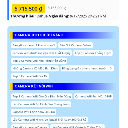
5,715,500 ₫
8,165,000 ₫
Thương hiệu:
Dahua
Ngày đăng:
9/17/2025 2:42:21 PM
CAMERA THEO CHỨC NĂNG
Báo giá camera IP kbvision mới
Báo Giá Camera Dahua
camera xem được mã vận đơn Chất Lượng
Top 5 Camera Chống Trộm
Top 5 Camera Cho Kho Hàng Nên Dùng
Những Camera Có Màu Ban Đêm
Bảng báo giá camera imou ngoài trời
Top 5 Camera Wifi Giá Rẻ
CAMERA KẾT NỐI WIFI
Top 5 Camera Wifi Cho Gia Đình Nên Dùng
Camera Wifi Full HD 1080P
Lắp Camera Wifi Có Cảnh Báo Chống trộm
Camera Wifi Ezviz Xoay 360 Độ
Lắp Camera Wifi Hikvision Ngoài Trời Xoay 360 Giá Rẻ
Báo giá camera wifi ezviz
Lăp Camera Wifi Vantech Chống Trộm