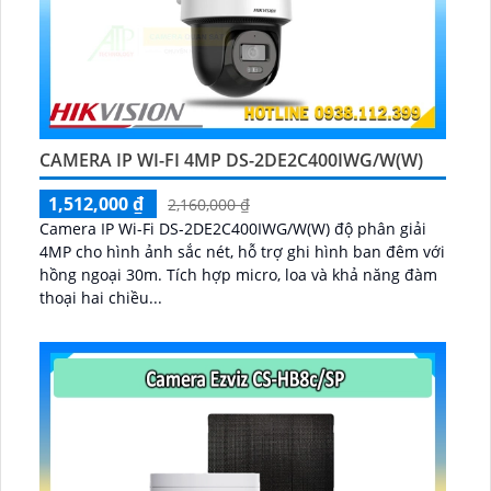
CAMERA IP WI-FI 4MP DS-2DE2C400IWG/W(W)
1,512,000 ₫
2,160,000 ₫
Camera IP Wi-Fi DS-2DE2C400IWG/W(W) độ phân giải
4MP cho hình ảnh sắc nét, hỗ trợ ghi hình ban đêm với
hồng ngoại 30m. Tích hợp micro, loa và khả năng đàm
thoại hai chiều...