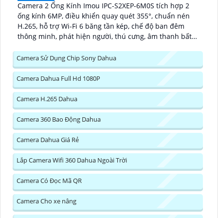
Camera 2 Ống Kính Imou IPC-S2XEP-6M0S tích hợp 2
ống kính 6MP, điều khiển quay quét 355°, chuẩn nén
H.265, hỗ trợ Wi-Fi 6 băng tần kép, chế độ ban đêm
thông minh, phát hiện người, thú cưng, âm thanh bất
thường và cảnh báo bằng còi và đèn tùy chỉnh, lưu trữ
đến 512GB...
Camera Sử Dụng Chip Sony Dahua
Camera Dahua Full Hd 1080P
Camera H.265 Dahua
Camera 360 Bao Động Dahua
Camera Dahua Giá Rẻ
Lắp Camera Wifi 360 Dahua Ngoài Trời
Camera Có Đọc Mã QR
Camera Cho xe nâng