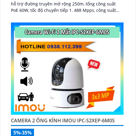
hỗ trợ đường truyền mở rộng 250m, tổng công suất
PoE 60W, tốc độ chuyển tiếp 1. 488 Mpps, công suất
chuyển mạch 2 Gbps, chuẩn PoE IEEE802...
CAMERA 2 ỐNG KÍNH IMOU IPC-S2XEP-6M0S
5%-35%