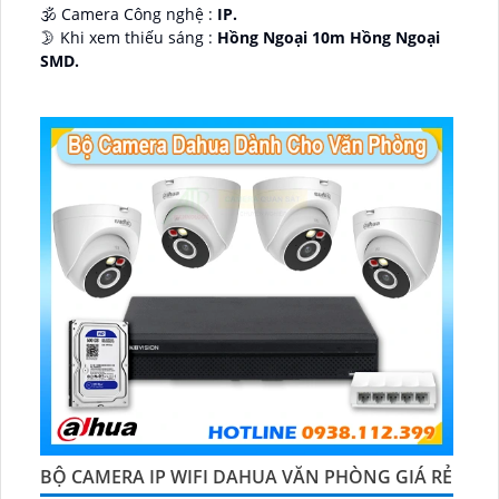
🕉️ Camera Công nghệ :
IP.
🌛 Khi xem thiếu sáng :
Hồng Ngoại 10m Hồng Ngoại
SMD.
♊ Camera Thiết Kế
Dome Kim loại + Nhựa.
️💎 Chức Năng :
Thu Âm.
BỘ CAMERA IP WIFI DAHUA VĂN PHÒNG GIÁ RẺ