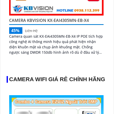
CAMERA KBVISION KX-EAI4305MN-EB-X4
45%
Liên Hệ
Camera quan sát KX-EAi4305MN-EB-X4 IP POE tích hợp
công nghệ AI thông minh hiệu quả phát hiện nhận
diện khuôn mặt và chụp ảnh khuông mặt. Chống
ngược sáng DWDR 150db hình ảnh rõ dù ở đâu xử lý
hình ảnh tốt nhận dạng khuôn mặt ban đêm ONVIF...
CAMERA WIFI GIÁ RẺ CHÍNH HÃNG