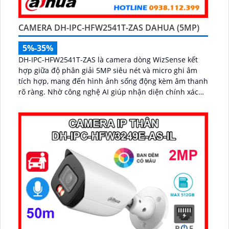
CAMERA DH-IPC-HFW2541T-ZAS DAHUA (5MP)
5%-35%
DH-IPC-HFW2541T-ZAS là camera dòng WizSense kết
hợp giữa độ phân giải 5MP siêu nét và micro ghi âm
tích hợp, mang đến hình ảnh sống động kèm âm thanh
rõ ràng. Nhờ công nghệ AI giúp nhận diện chính xác
người và phương tiện, giảm thiểu cảnh báo sai, tối ưu
hiệu quả an ninh...