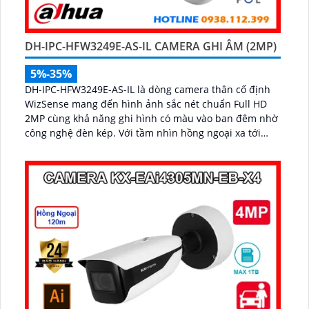
DH-IPC-HFW3249E-AS-IL CAMERA GHI ÂM (2MP)
5%-35%
DH-IPC-HFW3249E-AS-IL là dòng camera thân cố định
WizSense mang đến hình ảnh sắc nét chuẩn Full HD
2MP cùng khả năng ghi hình có màu vào ban đêm nhờ
công nghệ đèn kép. Với tầm nhìn hồng ngoại xa tới
50m, mic ghi âm tích hợp và khả năng phân biệt chính
xác giữa người và xe giúp giám sát hiệu quả và giảm
thiểu cảnh báo giả, hỗ trợ khe thẻ nhớ lên đến 512GB,
chuẩn chống nước IP67 giá rẻ...