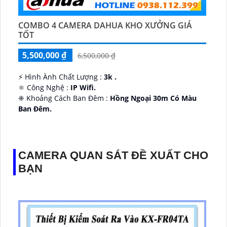
COMBO 4 CAMERA DAHUA KHO XƯỞNG GIÁ
TỐT
5,500,000 ₫
6,500,000 ₫
️⚡ Hình Ành Chất Lượng :
3k .
⚛️ Công Nghệ :
IP Wifi.
❈ Khoảng Cách Ban Đêm :
Hồng Ngoại 30m Có Màu
Ban Ðêm.
👑 Thiết Kế Camera
Xoay 360.
️✔️ Ưu Điểm :
Thu Âm Và Loa.
CAMERA QUAN SÁT ĐỀ XUẤT CHO
BẠN