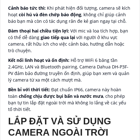
Cảnh báo tức thì:
Khi phát hiện đối tượng, camera sẽ kích
hoạt
còi hú và đèn chớp báo động
, không chỉ giúp cảnh
báo bạn mà còn có tác dụng răn đe kẻ gian ngay tại chỗ.
Đàm thoại hai chiều tiện lợi:
Với mic và loa tích hợp, bạn
có thể dễ dàng
giao tiếp qua lại
với người ở khu vực
camera, rất hữu ích cho việc cảnh báo, hướng dẫn hoặc
trò chuyện.
Kết nối linh hoạt và ổn định:
Hỗ trợ WiFi 6 băng tần
2.4GHz, LAN và Bluetooth pairing, Camera Dahua DH-P3F-
PV đảm bảo đường truyền ổn định, giúp bạn xem và quản
lý camera từ xa một cách mượt mà.
Bền bỉ với thời tiết:
Đạt chuẩn IP66, camera này hoàn
toàn
chống chịu được bụi bẩn và nước mưa
, cho phép
bạn tự tin lắp đặt ngoài trời mà không lo lắng về các yếu
tố thời tiết.
LẮP ĐẶT VÀ SỬ DỤNG
CAMERA NGOÀI TRỜI