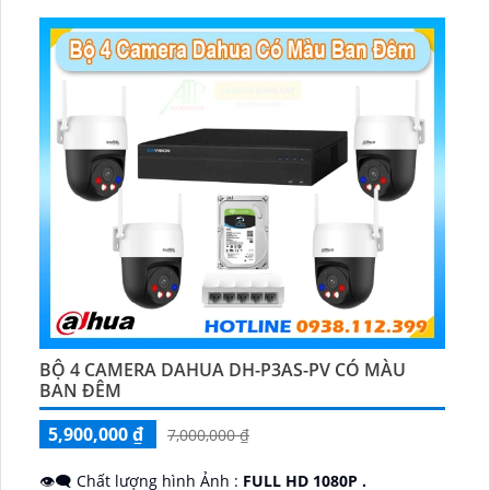
️📡 Ưu Điểm :
Thu Âm Và Loa.
BỘ 4 CAMERA DAHUA DH-P3AS-PV CÓ MÀU
BAN ĐÊM
5,900,000 ₫
7,000,000 ₫
👁️‍🗨 Chất lượng hình Ảnh :
FULL HD 1080P .