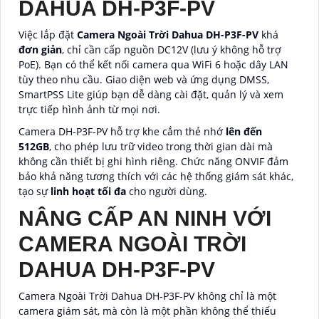
DAHUA DH-P3F-PV
Việc lắp đặt
Camera Ngoài Trời Dahua DH-P3F-PV
khá
đơn giản
, chỉ cần cấp nguồn DC12V (lưu ý không hỗ trợ
PoE). Bạn có thể kết nối camera qua WiFi 6 hoặc dây LAN
tùy theo nhu cầu. Giao diện web và ứng dụng DMSS,
SmartPSS Lite giúp bạn dễ dàng cài đặt, quản lý và xem
trực tiếp hình ảnh từ mọi nơi.
Camera DH-P3F-PV hỗ trợ khe cắm thẻ nhớ
lên đến
512GB
, cho phép lưu trữ video trong thời gian dài mà
không cần thiết bị ghi hình riêng. Chức năng ONVIF đảm
bảo khả năng tương thích với các hệ thống giám sát khác,
tạo sự
linh hoạt tối đa
cho người dùng.
NÂNG CẤP AN NINH VỚI
CAMERA NGOÀI TRỜI
DAHUA DH-P3F-PV
Camera Ngoài Trời Dahua DH-P3F-PV không chỉ là một
camera giám sát, mà còn là một phần không thể thiếu