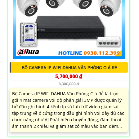
BỘ CAMERA IP WIFI DAHUA VĂN PHÒNG GIÁ RẺ
5,700,000 ₫
8,300,000 ₫
Bộ Camera IP WIFI DAHUA Văn Phòng Giá Rẻ là trọn
gói 4 mắt camera với độ phân giải 3MP được quản lý
bở đầu ghi hình 4 kênh Ip và lưu trữ video giám sát
tập trung về ổ cứng trong đầu ghi hình với đầy đủ các
chưc năng như AI Phát hiện chuyển động, đàm thoại
âm thanh 2 chiều và giám sát có màu vào ban đêm...