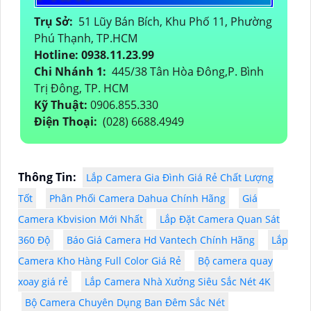
Trụ Sở:
51 Lũy Bán Bích, Khu Phố 11, Phường
Phú Thạnh, TP.HCM
Hotline: 0938.11.23.99
Chi Nhánh 1:
445/38 Tân Hòa Đông,P. Bình
Trị Đông, TP. HCM
Kỹ Thuật:
0906.855.330
Điện Thoại:
(028) 6688.4949
Thông Tin:
Lắp Camera Gia Đình Giá Rẻ Chất Lượng
Tốt
Phân Phối Camera Dahua Chính Hãng
Giá
Camera Kbvision Mới Nhất
Lắp Đặt Camera Quan Sát
360 Độ
Báo Giá Camera Hd Vantech Chính Hãng
Lắp
Camera Kho Hàng Full Color Giá Rẻ
Bộ camera quay
xoay giá rẻ
Lắp Camera Nhà Xưởng Siêu Sắc Nét 4K
Bộ Camera Chuyên Dụng Ban Đêm Sắc Nét