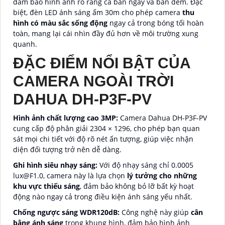
đảm bảo hình ảnh rõ ràng cả ban ngày và ban đêm. Đặc
biệt, đèn LED ánh sáng ấm 30m cho phép camera
thu
hình có màu sắc sống động
ngay cả trong bóng tối hoàn
toàn, mang lại cái nhìn đầy đủ hơn về môi trường xung
quanh.
ĐẶC ĐIỂM NỔI BẬT CỦA
CAMERA NGOÀI TRỜI
DAHUA DH-P3F-PV
Hình ảnh chất lượng cao 3MP:
Camera Dahua DH-P3F-PV
cung cấp độ phân giải 2304 × 1296, cho phép bạn quan
sát mọi chi tiết với độ rõ nét ấn tượng, giúp việc nhận
diện đối tượng trở nên dễ dàng.
Ghi hình siêu nhạy sáng:
Với độ nhạy sáng chỉ 0.0005
lux@F1.0, camera này là lựa chọn
lý tưởng cho những
khu vực thiếu sáng
, đảm bảo không bỏ lỡ bất kỳ hoạt
động nào ngay cả trong điều kiện ánh sáng yếu nhất.
Chống ngược sáng WDR120dB:
Công nghệ này giúp
cân
bằng ánh sáng
trong khung hình, đảm bảo hình ảnh