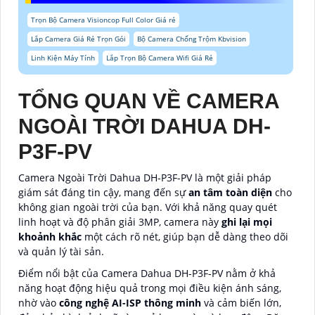
Trọn Bộ Camera Visioncop Full Color Giá rẻ
Lắp Camera Giá Rẻ Trọn Gói
Bộ Camera Chống Trộm Kbvision
Linh Kiện Máy Tính
Lắp Trọn Bộ Camera Wifi Giá Rẻ
TỔNG QUAN VỀ CAMERA
NGOÀI TRỜI DAHUA DH-
P3F-PV
Camera Ngoài Trời Dahua DH-P3F-PV là một giải pháp
giám sát đáng tin cậy, mang đến sự
an tâm toàn diện
cho
không gian ngoài trời của bạn. Với khả năng quay quét
linh hoạt và độ phân giải 3MP, camera này
ghi lại mọi
khoảnh khắc
một cách rõ nét, giúp bạn dễ dàng theo dõi
và quản lý tài sản.
Điểm nổi bật của Camera Dahua DH-P3F-PV nằm ở khả
năng hoạt động hiệu quả trong mọi điều kiện ánh sáng,
nhờ vào
công nghệ AI-ISP thông minh
và cảm biến lớn,