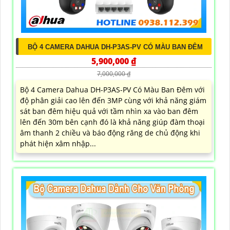
BỘ 4 CAMERA DAHUA DH-P3AS-PV CÓ MÀU BAN ĐÊM
5,900,000 ₫
7,000,000 ₫
Bộ 4 Camera Dahua DH-P3AS-PV Có Màu Ban Đêm với
độ phân giải cao lên đến 3MP cùng với khả năng giám
sát ban đêm hiệu quả với tầm nhìn xa vào ban đêm
lên đến 30m bên cạnh đó là khả năng giúp đàm thoại
âm thanh 2 chiều và báo động răng de chủ động khi
phát hiện xâm nhập...