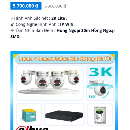
5,700,000 ₫
8,300,000 ₫
️⚡ Hình Ảnh Sắc nét :
2K Lite .
🌠 Công Nghệ Hình Ảnh :
IP Wifi.
❈ Tầm Nhìn Ban Đêm :
Hồng Ngoại 30m Hồng Ngoại
SMD.
🔩 Thiết Kế Camera
Dome Kim loại + Nhựa.
️✤ Khả Năng :
Thu Âm Và Loa.