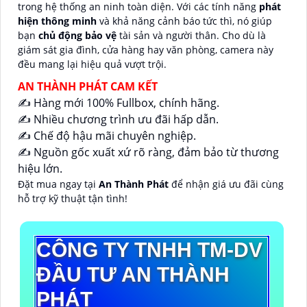
trong hệ thống an ninh toàn diện. Với các tính năng
phát
hiện thông minh
và khả năng cảnh báo tức thì, nó giúp
bạn
chủ động bảo vệ
tài sản và người thân. Cho dù là
giám sát gia đình, cửa hàng hay văn phòng, camera này
đều mang lại hiệu quả vượt trội.
AN THÀNH PHÁT CAM KẾT
✍️ Hàng mới 100% Fullbox, chính hãng.
✍️ Nhiều chương trình ưu đãi hấp dẫn.
✍️ Chế độ hậu mãi chuyên nghiệp.
✍️ Nguồn gốc xuất xứ rõ ràng, đảm bảo từ thương
hiệu lớn.
Đặt mua ngay tại
An Thành Phát
để nhận giá ưu đãi cùng
hỗ trợ kỹ thuật tận tình!
CÔNG TY TNHH TM-DV
ĐẦU TƯ AN THÀNH
PHÁT