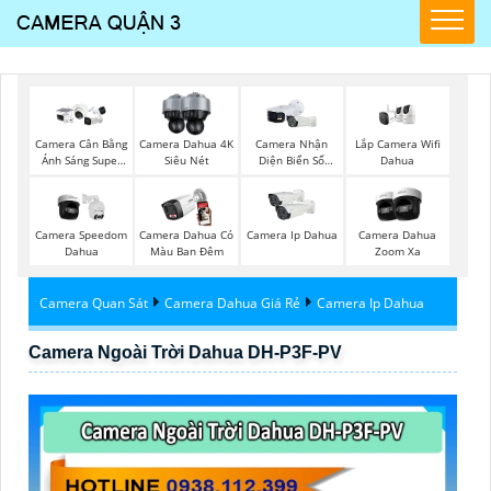
Lắp Camera Wifi
Camera Cân Bằng
Camera Dahua 4K
Camera Nhận
Dahua
Ánh Sáng Super
Siêu Nét
Diện Biển Số
Adapt
Dahua
Camera Speedom
Camera Dahua Có
Camera Ip Dahua
Camera Dahua
Dahua
Màu Ban Đêm
Zoom Xa
Camera Quan Sát
Camera Dahua Giá Rẻ
Camera Ip Dahua
Camera Ngoài Trời Dahua DH-P3F-PV