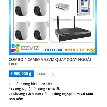
COMBO 4 CAMERA EZVIZ QUAY XOAY NGOÀI
TRỜI
5,900,000 ₫
7,000,000 ₫
✨ Chất lượng hình :
2K Lite .
👍 Công Nghệ Sử Dụng :
IP Wifi.
🌙 Khoảng Cách Ban Đêm :
Hồng Ngoại 30m Có Màu
Ban Ðêm.
🕉️ Cấu Tạo Camera
IP67 xoay 360.