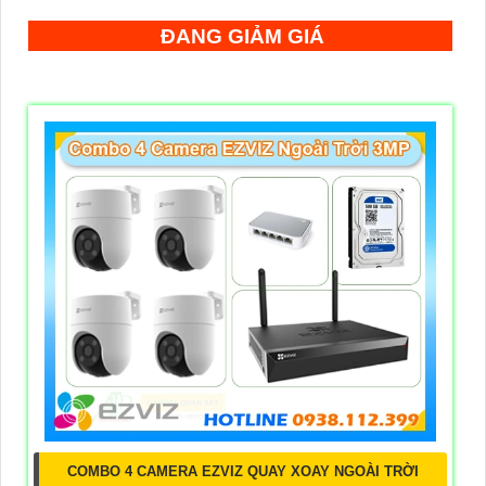
ĐANG GIẢM GIÁ
COMBO 4 CAMERA EZVIZ QUAY XOAY NGOÀI TRỜI