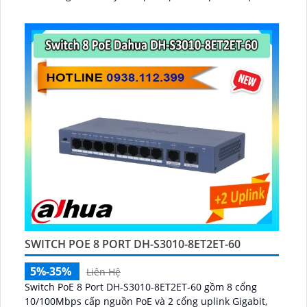
chuyển tiếp gói tin 0...
SWITCH POE 8 PORT DH-S3010-8ET2ET-60
5%-35%
Liên Hệ
Switch PoE 8 Port DH-S3010-8ET2ET-60 gồm 8 cổng
10/100Mbps cấp nguồn PoE và 2 cổng uplink Gigabit,