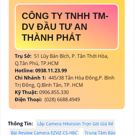
CÔNG TY TNHH TM-
DV ĐẦU TƯ AN
THÀNH PHÁT
Trụ Sở:
51 Lũy Bán Bích, P. Tân Thới Hòa,
Q.Tân Phú, TP.HCM
Hotline: 0938.11.23.99
Chi Nhánh 1:
445/38 Tân Hòa Đông,P. Bình
Trị Đông, Q.Bình Tân, TP. HCM
Kỹ Thuật:
0906.855.330
Điện Thoại:
(028) 6688.4949
Thông Tin:
Lắp Camera Hikvision Trọn Gói Giá Rẻ
Bài Review Camera EZVIZ CS-H8C
Trung Tâm Bảo