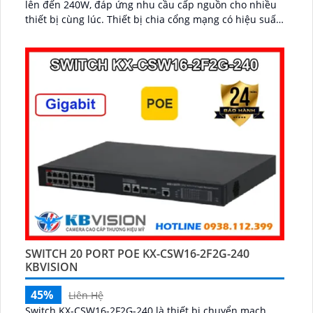
lên đến 240W, đáp ứng nhu cầu cấp nguồn cho nhiều
thiết bị cùng lúc. Thiết bị chia cổng mạng có hiệu suất
ổn định, phù hợp cho doanh nghiệp, văn phòng,
camera IP và hệ thống mạng yêu cầu băng thông cao...
SWITCH 20 PORT POE KX-CSW16-2F2G-240
KBVISION
45%
Liên Hệ
Switch KX-CSW16-2F2G-240 là thiết bị chuyển mạch