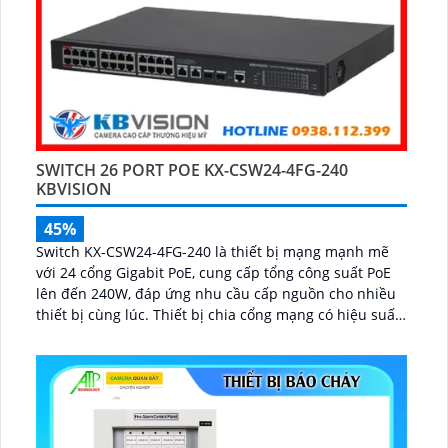
SWITCH 26 PORT POE KX-CSW24-4FG-240
KBVISION
45%
Switch KX-CSW24-4FG-240 là thiết bị mạng mạnh mẽ
với 24 cổng Gigabit PoE, cung cấp tổng công suất PoE
lên đến 240W, đáp ứng nhu cầu cấp nguồn cho nhiều
thiết bị cùng lúc. Thiết bị chia cổng mạng có hiệu suất
ổn định, phù hợp cho doanh nghiệp, văn phòng,
camera IP và hệ thống mạng yêu cầu băng thông cao...