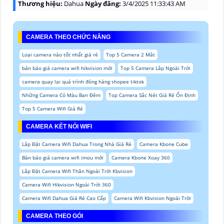
Thương hiệu:
Dahua
Ngày đăng:
3/4/2025 11:33:43 AM
CAMERA THEO CHỨC NĂNG
Loại camera nào tốt nhất giá rẻ
Top 5 Camera 2 Mắt
bản báo giá camera wifi hikvision mới
Top 5 Camera Lắp Ngoài Trời
camera quay lại quá trình đóng hàng shopee tiktok
Những Camera Có Màu Ban Đêm
Top Camera Sắc Nét Giá Rẻ Ổn Định
Top 5 Camera Wifi Giá Rẻ
CAMERA KẾT NỐI WIFI
Lắp Đặt Camera Wifi Dahua Trong Nhà Giá Rẻ
Camera Kbone Cube
Bản báo giá camera wifi imou mới
Camera Kbone Xoay 360
Lắp Đặt Camera Wifi Thân Ngoài Trời Kbvision
Camera Wifi Hikvision Ngoài Trời 360
Camera Wifi Dahua Giá Rẻ Cao Cấp
Camera Wifi Kbvision Ngoài Trời
CAMERA THEO GÓI