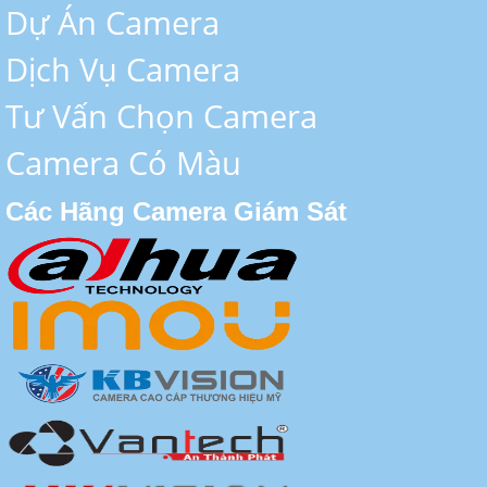
Dự Án Camera
Dịch Vụ Camera
Tư Vấn Chọn Camera
Camera Có Màu
Các Hãng Camera Giám Sát