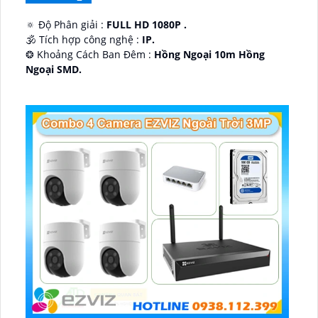
🔅 Độ Phân giải :
FULL HD 1080P .
🕉️ Tích hợp công nghệ :
IP.
❂ Khoảng Cách Ban Đêm :
Hồng Ngoại 10m Hồng
Ngoại SMD.
🛡 Mẫu Camera
Dome Kim loại + Nhựa.
️📢 Ưu Điểm :
Thu Âm.