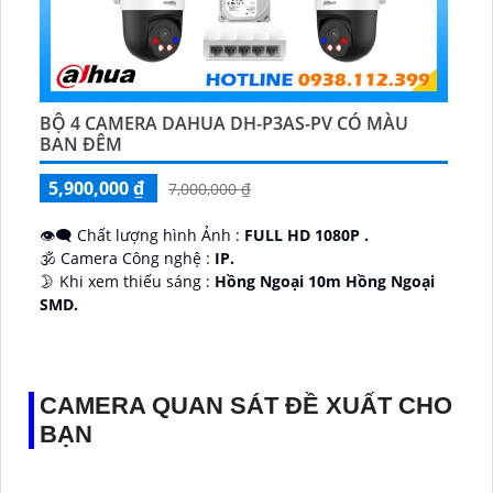
BỘ 4 CAMERA DAHUA DH-P3AS-PV CÓ MÀU
BAN ĐÊM
5,900,000 ₫
7,000,000 ₫
👁️‍🗨 Chất lượng hình Ảnh :
FULL HD 1080P .
🕉️ Camera Công nghệ :
IP.
🌛 Khi xem thiếu sáng :
Hồng Ngoại 10m Hồng Ngoại
SMD.
♊ Camera Thiết Kế
Dome Kim loại + Nhựa.
️💎 Chức Năng :
Thu Âm.
CAMERA QUAN SÁT ĐỀ XUẤT CHO
BẠN