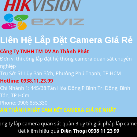
Liên Hệ Lắp Đặt Camera Giá Rẻ
Công Ty TNHH TM-DV An Thành Phát
Đơn vị thi công lắp đặt hệ thống camera quan sát chuyên
nghiệp
Trụ Sở: 51 Lũy Bán Bích, Phường Phú Thạnh, TP.HCM
Hotline: 0938.11.23.99
Chi Nhánh 1: 445/38 Tân Hòa Đông,P Bình Trị Đông, Bình
Tân, TP HCm
Phone: 0906.855.330
AN THÀNH PHÁT CAM KẾT CAMERA GIÁ RẺ NHẤT
ông ty lắp camera quan sát quận 3 uy tín giải pháp lắp came
tiết kiệm hiệu quả
Điên Thoại 0938 11 23 99