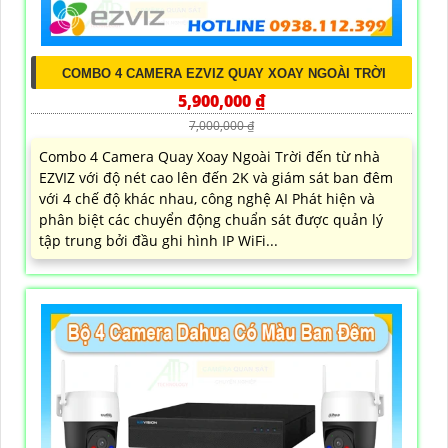
COMBO 4 CAMERA EZVIZ QUAY XOAY NGOÀI TRỜI
5,900,000 ₫
7,000,000 ₫
Combo 4 Camera Quay Xoay Ngoài Trời đến từ nhà
EZVIZ với độ nét cao lên đến 2K và giám sát ban đêm
với 4 chế độ khác nhau, công nghệ AI Phát hiện và
phân biệt các chuyển động chuẩn sát được quản lý
tập trung bởi đầu ghi hình IP WiFi...