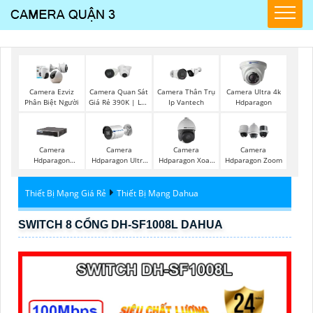
Camera Quan Sát
Camera Ezviz
Camera Thân Trụ
Camera Ultra 4k
Giá Rẻ 390K | Lắp
Phân Biệt Người
Ip Vantech
Hdparagon
Đặt Tận Nơi
Camera
Camera
Camera
Camera
Hdparagon
Hdparagon Ultra
Hdparagon Xoay
Hdparagon Zoom
Starlight
2K
360 Độ
Thiết Bị Mạng Giá Rẻ
Thiết Bị Mạng Dahua
SWITCH 8 CỔNG DH-SF1008L DAHUA