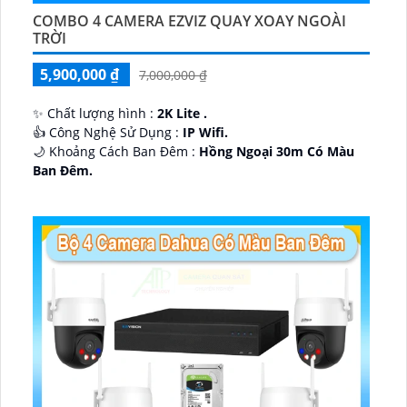
COMBO 4 CAMERA EZVIZ QUAY XOAY NGOÀI
TRỜI
5,900,000 ₫
7,000,000 ₫
✨ Chất lượng hình :
2K Lite .
👍 Công Nghệ Sử Dụng :
IP Wifi.
🌙 Khoảng Cách Ban Đêm :
Hồng Ngoại 30m Có Màu
Ban Ðêm.
🕉️ Cấu Tạo Camera
IP67 xoay 360.
️📡 Ưu Điểm :
Thu Âm Và Loa.