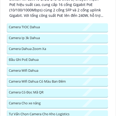
PoE hiệu suất cao, cung cấp 16 cổng Gigabit PoE
(10/100/1000Mbps) cùng 2 cổng SFP và 2 cổng uplink
Gigabit. Với tổng công suất PoE lên đến 240W, hỗ trợ
cấp nguồn mạnh mẽ cho các thiết bị như camera IP, AP
WiFi, điện thoại VoIP...
Camera TIOC Dahua
Camera Ip 3k Dahua
Camera Dahua Zoom Xa
Đầu Ghi PoE Dahua
Camera Wifi Dahua
Camera Wifi Dahua Có Màu Ban Đêm
Camera Có Đọc Mã QR
Camera Cho xe nâng
Tư Vấn Chọn Camera Cho Kho Logistics