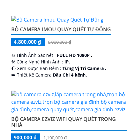
BỘ CAMERA IMOU QUAY QUÉT TỰ ĐỘNG
4,800,000 ₫
6,000,000 ₫
🔆 Hình Ảnh Sắc nét :
FULL HD 1080P .
⚒ Công Nghệ Hình Ảnh :
IP.
🌔 Xem Được Ban Đêm :
Từng Vị Trí Camera .
👑 Thiết Kế Camera
Đầu Ghi 4 kênh.
️🔮 Đặt Điểm :
Công Nghệ AI.
BỘ CAMERA EZVIZ WIFI QUAY QUÉT TRONG
NHÀ
900,000 ₫
1,100,000 ₫