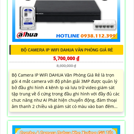
BỘ CAMERA IP WIFI DAHUA VĂN PHÒNG GIÁ RẺ
5,700,000 ₫
8,300,000 ₫
Bộ Camera IP WIFI DAHUA Văn Phòng Giá Rẻ là trọn
gói 4 mắt camera với độ phân giải 3MP được quản lý
bở đầu ghi hình 4 kênh Ip và lưu trữ video giám sát
tập trung về ổ cứng trong đầu ghi hình với đầy đủ các
chưc năng như AI Phát hiện chuyển động, đàm thoại
âm thanh 2 chiều và giám sát có màu vào ban đêm...