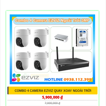
COMBO 4 CAMERA EZVIZ QUAY XOAY NGOÀI TRỜI
5,900,000 ₫
7,000,000 ₫