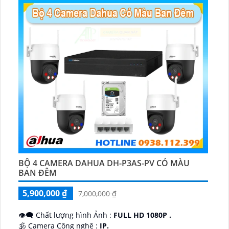
BỘ 4 CAMERA DAHUA DH-P3AS-PV CÓ MÀU
BAN ĐÊM
5,900,000 ₫
7,000,000 ₫
👁️‍🗨 Chất lượng hình Ảnh :
FULL HD 1080P .
🕉️ Camera Công nghệ :
IP.