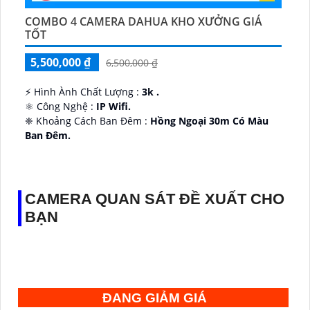
COMBO 4 CAMERA DAHUA KHO XƯỞNG GIÁ
TỐT
5,500,000 ₫
6,500,000 ₫
️⚡ Hình Ành Chất Lượng :
3k .
⚛️ Công Nghệ :
IP Wifi.
❈ Khoảng Cách Ban Đêm :
Hồng Ngoại 30m Có Màu
Ban Ðêm.
👑 Thiết Kế Camera
Xoay 360.
️✔️ Ưu Điểm :
Thu Âm Và Loa.
CAMERA QUAN SÁT ĐỀ XUẤT CHO
BẠN
ĐANG GIẢM GIÁ