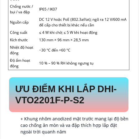
Chống nước /
IP65 / IK07
bụi / va đập
DC 12 V hoặc PoE (802.3af/at); ngõ ra 12 V/600 mA
Nguồn cấp
để cấp cho thiết bị khác nếu cần
Công suất
≤ 4 W khi chờ; ≤ 5 W khi hoạt động
Kích thước
130 mm × 96 mm × 28,5 mm
Nhiệt độ hoạt
−30 °C đến +60 °C
động
Độ ẩm hoạt
10 % – 90 % RH không ngưng tụ
động
ƯU ĐIỂM KHI LẮP DHI-
VTO2201F-P-S2
+ Khung nhôm anodized mặt trước mang lại độ bền
cao chống ăn mòn và va đập thích hợp lắp đặt
ngoài trời quanh năm