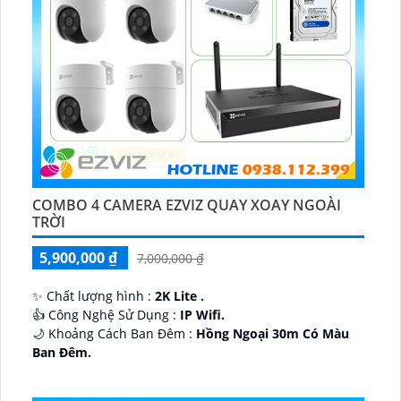
COMBO 4 CAMERA EZVIZ QUAY XOAY NGOÀI
TRỜI
5,900,000 ₫
7,000,000 ₫
✨ Chất lượng hình :
2K Lite .
👍 Công Nghệ Sử Dụng :
IP Wifi.
🌙 Khoảng Cách Ban Đêm :
Hồng Ngoại 30m Có Màu
Ban Ðêm.
🕉️ Cấu Tạo Camera
IP67 xoay 360.
️📡 Ưu Điểm :
Thu Âm Và Loa.