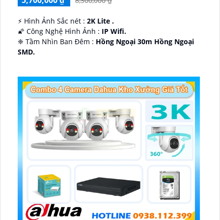
5,700,000 ₫
8,300,000 ₫
️⚡ Hình Ảnh Sắc nét :
2K Lite .
🌠 Công Nghệ Hình Ảnh :
IP Wifi.
❈ Tầm Nhìn Ban Đêm :
Hồng Ngoại 30m Hồng Ngoại
SMD.
🔩 Thiết Kế Camera
Dome Kim loại + Nhựa.
️✤ Khả Năng :
Thu Âm Và Loa.