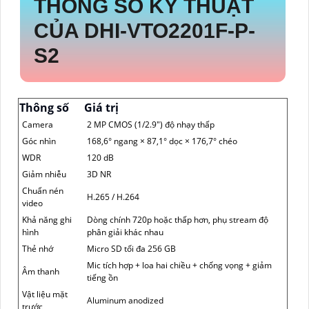
THÔNG SỐ KỸ THUẬT
CỦA DHI-VTO2201F-P-
S2
Thông số
Giá trị
Camera
2 MP CMOS (1/2.9″) độ nhạy thấp
Góc nhìn
168,6° ngang × 87,1° dọc × 176,7° chéo
WDR
120 dB
Giảm nhiễu
3D NR
Chuẩn nén
H.265 / H.264
video
Khả năng ghi
Dòng chính 720p hoặc thấp hơn, phụ stream độ
hình
phân giải khác nhau
Thẻ nhớ
Micro SD tối đa 256 GB
Mic tích hợp + loa hai chiều + chống vọng + giảm
Âm thanh
tiếng ồn
Vật liệu mặt
Aluminum anodized
trước