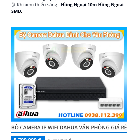
🌛 Khi xem thiếu sáng :
Hồng Ngoại 10m Hồng Ngoại
SMD.
♊ Camera Thiết Kế
Dome Kim loại + Nhựa.
️💎 Chức Năng :
Thu Âm.
BỘ CAMERA IP WIFI DAHUA VĂN PHÒNG GIÁ RẺ