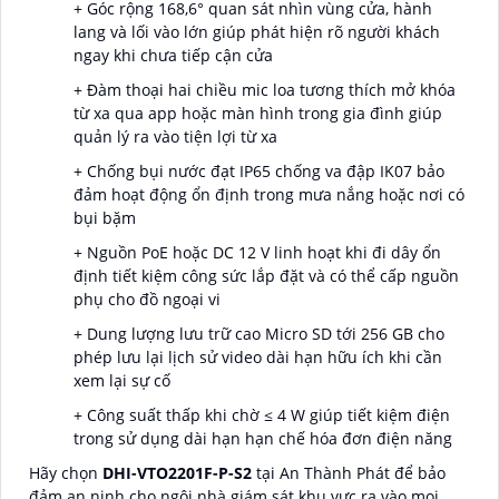
+ Góc rộng 168,6° quan sát nhìn vùng cửa, hành
lang và lối vào lớn giúp phát hiện rõ người khách
ngay khi chưa tiếp cận cửa
+ Đàm thoại hai chiều mic loa tương thích mở khóa
từ xa qua app hoặc màn hình trong gia đình giúp
quản lý ra vào tiện lợi từ xa
+ Chống bụi nước đạt IP65 chống va đập IK07 bảo
đảm hoạt động ổn định trong mưa nắng hoặc nơi có
bụi bặm
+ Nguồn PoE hoặc DC 12 V linh hoạt khi đi dây ổn
định tiết kiệm công sức lắp đặt và có thể cấp nguồn
phụ cho đồ ngoại vi
+ Dung lượng lưu trữ cao Micro SD tới 256 GB cho
phép lưu lại lịch sử video dài hạn hữu ích khi cần
xem lại sự cố
+ Công suất thấp khi chờ ≤ 4 W giúp tiết kiệm điện
trong sử dụng dài hạn hạn chế hóa đơn điện năng
Hãy chọn
DHI-VTO2201F-P-S2
tại An Thành Phát để bảo
đảm an ninh cho ngôi nhà giám sát khu vực ra vào mọi