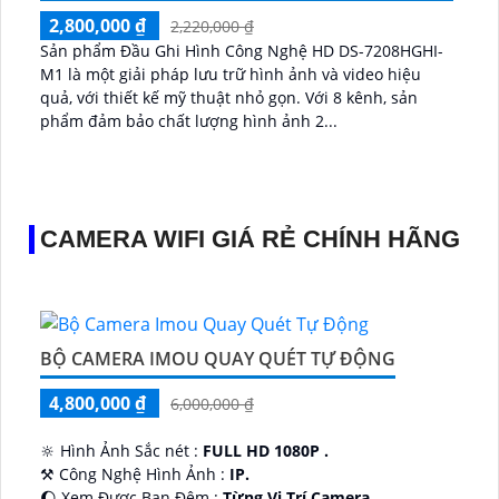
2,800,000 ₫
2,220,000 ₫
Sản phẩm Đầu Ghi Hình Công Nghệ HD DS-7208HGHI-
M1 là một giải pháp lưu trữ hình ảnh và video hiệu
quả, với thiết kế mỹ thuật nhỏ gọn. Với 8 kênh, sản
phẩm đảm bảo chất lượng hình ảnh 2...
CAMERA WIFI GIÁ RẺ CHÍNH HÃNG
BỘ CAMERA IMOU QUAY QUÉT TỰ ĐỘNG
4,800,000 ₫
6,000,000 ₫
🔆 Hình Ảnh Sắc nét :
FULL HD 1080P .
⚒ Công Nghệ Hình Ảnh :
IP.
🌔 Xem Được Ban Đêm :
Từng Vị Trí Camera .