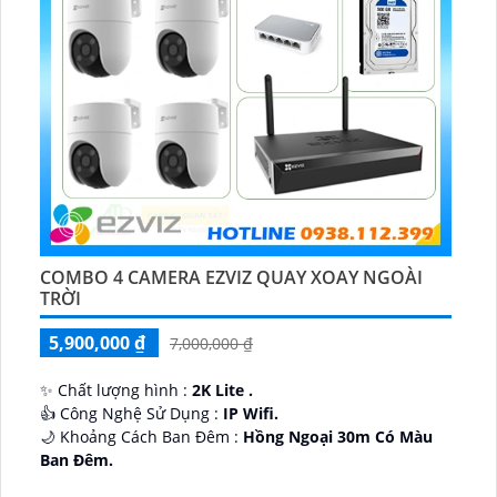
COMBO 4 CAMERA EZVIZ QUAY XOAY NGOÀI
TRỜI
5,900,000 ₫
7,000,000 ₫
✨ Chất lượng hình :
2K Lite .
👍 Công Nghệ Sử Dụng :
IP Wifi.
🌙 Khoảng Cách Ban Đêm :
Hồng Ngoại 30m Có Màu
Ban Ðêm.
🕉️ Cấu Tạo Camera
IP67 xoay 360.