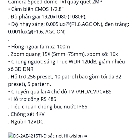
Camera Speed dome TVI quay quét 2MP
• Cảm biến CMOS 1/2.8"
. Độ phân giải 1920x1080 (1080P),
• Độ nhạy sáng: 0.005lux@(F1.6,AGC ON), đen trắng:
0.001lux@(F1.6, AGC ON)
.
• Hồng ngoại tầm xa 100m
. Zoom quang 15X (5mm~75mm), zoom số: 16x
• Chống ngược sáng True WDR 120dB, giảm nhiễu
số 3D DNR
. Hỗ trợ 256 preset, 10 patrol (bao gồm tối đa 32
preset), 5 partern.
• Chuyển qua lại 4 chế độ TVI/AHD/CVI/CVBS
• Hỗ trợ cổng RS 485
. Tiêu chuẩn chống bụi, nước IP66
. Chống sét 4KV
. Nguồn 12VDC.