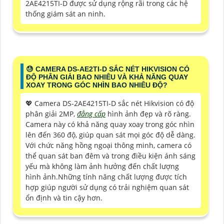
2AE4215TI-D được sử dụng rộng rãi trong các hệ
thống giám sát an ninh.
😓 CAMERA DS-AE2TI-D SẮC NÉT HIKVISION CÓ
ĐỘ PHÂN GIẢI BAO NHIÊU VÀ KHẢ NĂNG QUAY
XOAY TRONG GÓC NHÌN BAO NHIÊU ĐỘ?
💖 Camera DS-2AE4215TI-D sắc nét Hikvision có độ
phân giải 2MP,
đẳng cấp
hình ảnh đẹp và rõ ràng.
Camera này có khả năng quay xoay trong góc nhìn
lên đến 360 độ, giúp quan sát mọi góc độ dễ dàng.
Với chức năng hồng ngoại thông minh, camera có
thể quan sát ban đêm và trong điều kiện ánh sáng
yếu mà không làm ảnh hưởng đến chất lượng
hình ảnh.Những tính năng chất lượng được tích
hợp giúp người sử dụng có trải nghiệm quan sát
ổn định và tin cậy hơn.