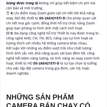
lượng được trang bị
không chỉ giúp tiết kiệm chi phí mà
còn bảo vệ môi trường.
👌
4:
Ưu điểm Xoay Zoom giám sát chi tiết Với khả năng
xoay 360 độ, thiết bị
DS-2AE4215TI-D
cho phép quan sát
chi tiết mọi góc cạnh, đồng thời hỗ trợ chức năng Zoom
giúp bạn phóng to hình ảnh một cách linh hoạt.
🎞
5:
Đa dạng công nghệ hỗ trợ Thiết bị này được trang bị
công nghệ AHD, CVI, TVI, BCS, nâng cao sự linh hoạt và
tương thích với nhiều hệ thống camera khác nhau.
Kết luận Với những ưu điểm vượt trội như chất lượng
hình ảnh sắc nét, khả năng quan sát ban đêm tốt, công
nghệ tiết kiệm năng lượng, và tính năng xe xoay zoom linh
hoạt, thiết bị HD
DS-2AE4215TI-D
là sự lựa chọn lý tưởng
cho việc lắp đặt camera trong gia đình, căn hộ, hoặc
doanh nghiệp.
NHỮNG SẢN PHẨM
CAMERA BÁN CHẠY CÓ