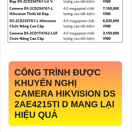
Đẹp DS-2CD2347G1-LU ✨
lượng cao tiết kiệm
VNĐ
Camera DS-2CD2347G1-L
4.0 megapixel chất
7,100,000
Hikvision Thiết kế Đẹp
lượng cao tiết kiệm
VNĐ
DS-2CD2327G1-L Hikvision
4.0 megapixel chất
6,020,000
Chức Năng Cao Cấp
lượng cao tiết kiệm
VNĐ
Camera DS-2CD1T47G2-LUF
4.0 megapixel chất
3,150,000
Chức Năng Cao Cấp
lượng cao tiết kiệm
VNĐ
CÔNG TRÌNH ĐƯỢC
KHUYẾN NGHỊ
CAMERA HIKVISION DS
2AE4215TI D MANG LẠI
HIỆU QUẢ