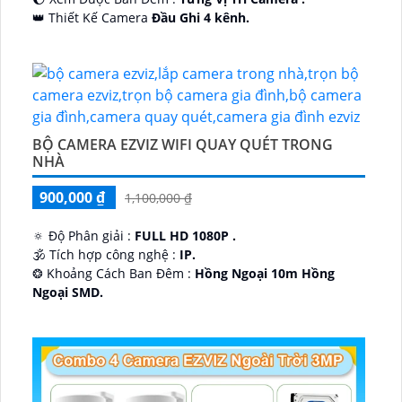
👑 Thiết Kế Camera
Đầu Ghi 4 kênh.
️🔮 Đặt Điểm :
Công Nghệ AI.
BỘ CAMERA EZVIZ WIFI QUAY QUÉT TRONG
NHÀ
900,000 ₫
1,100,000 ₫
🔅 Độ Phân giải :
FULL HD 1080P .
🕉️ Tích hợp công nghệ :
IP.
❂ Khoảng Cách Ban Đêm :
Hồng Ngoại 10m Hồng
Ngoại SMD.
🛡 Mẫu Camera
Dome Kim loại + Nhựa.
️📢 Ưu Điểm :
Thu Âm.