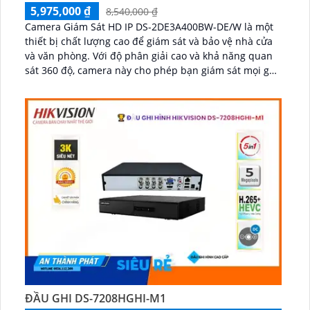
5,975,000 ₫
8,540,000 ₫
Camera Giám Sát HD IP DS-2DE3A400BW-DE/W là một
thiết bị chất lượng cao để giám sát và bảo vệ nhà cửa
và văn phòng. Với độ phân giải cao và khả năng quan
sát 360 độ, camera này cho phép bạn giám sát mọi góc
độ và ghi lại hình ảnh chất lượng sắc nét...
ĐẦU GHI DS-7208HGHI-M1