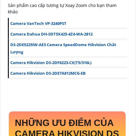
Sản phẩm cao cấp tương tự Xoay Zoom cho bạn tham
khảo
Camera VanTech VP-3240PST
Camera Dahua DH-SDT5X425-4Z4-WA-2812
DS-2DE5225IW-AE3 Camera SpeedDome Hikvision Chất
Lượng
Camera Hikvision DS-2DF6223-CX(T5/316L)
Camera Hikvision DS-2DE7A812MCG-EB
NHỮNG ƯU ĐIỂM CỦA
CAMERA HIKVISION DS