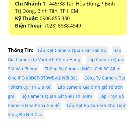
Chi Nhánh 1:
445/38 Tân Hòa Đông,P Bình
Trị Đông, Bình Tân, TP HCM
Kỹ Thuật:
0906.855.330
Điện Thoại:
(028) 6688.4949
Thông Tin:
Lắp Đặt Camera Quan Sát 360 Độ
Báo
Giá Camera Ip Vantech Chính Hãng
Lắp Camera Quan
Sát Văn Phòng
Thông Số Camera IMOU Cell 3C All In
One IPC-K9DCP-3T0WE-V2 Nổi Bật
Công Ty Camera Tại
Tphcm Uy Tín Giá Rẻ
Lắp camera Gia đình giá rẻ trọn
gói
Bộ Camera Quan Sát Siêu Thị Mini
Lắp Trọn Bộ
Camera Nha Khoa Giá Rẻ
Lắp Đặt Bộ Camera Cho Tiệm
Vàng Độ Nét Cao