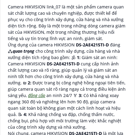
Camera HIKVISION link_07 là một sản phẩm camera quan
sát chất lượng cao và chuyên nghiệp, được thiết kế để
phục vụ cho công trình xây dựng, cửa hàng và nhà xưởng
diện tích rộng. Đây là một trong những dòng camera giám
sát của HIKVISION, một trong những thương hiệu nổi
tiếng và uy tín trong lĩnh vực an ninh, giám sát.
Ứng dụng của camera HIKVISION
DS-2AE4215TI-D
đáng
⁂
quan trọng
cho công trình xây dựng, cửa hàng và nhà
xưởng diện tích rộng bao gồm: 🕉️
1:
Giám sát an ninh:
Camera HIKVISION
DS-2AE4215TI-D
cung cấp hình ảnh
chất lượng cao và rõ ràng, giúp quản lý và giám sát an
ninh tốt hơn cho công trình xây dựng, cửa hàng và nhà
xưởng. ₪
2:
Được trang bị công nghệ hồng ngoại tiên tiến,
giúp camera quan sát rõ ràng ngay cả trong điều kiện ánh
sáng yếu,
đẳng cấp
an ninh 24/7 ️🏅️
3:
Có khả năng xoay
ngang 360 độ và nghiêng lên hơn 90 độ, giúp camera
quan sát toàn bộ không gian một cách linh hoạt và hiệu
quả. 📝
4:
Khả năng chống va đập, chống thấm nước,
chống bụi, phù hợp với môi trường làm việc khắc nghiệt
của công trình xây dựng và nhà xưởng.
Nói chung, camera HIKVISION
DS-2AE4215TI-D
là một lựa