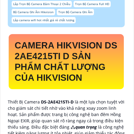
Lắp Trọn Bộ Camera Đàm Thoại 2 Chiều
Trọn Bộ Camera Full HD
Bộ Camera Ghi Âm Hikvision
Trọn Bộ Camera Ghi Âm
Lắp camera wifi hot nhất giá rẻ chất lượng
CAMERA HIKVISION DS
2AE4215TI D SẢN
PHẨM CHẤT LƯỢNG
CỦA HIKVISION
Thiết Bị Camera
DS-2AE4215TI-D
là một lựa chọn tuyệt vời
cho giám sát chi tiết nhờ vào khả năng xoay zoom linh
hoạt. Sản phẩm được trang bị công nghệ ban đêm Hồng
Ngoại EXIR, giúp quan sát rõ ràng ngay cả trong điều kiện
thiếu sáng. Điều đặc biệt đáng ⁂
quan trọng
là công nghệ
tiết kiệm năng lượng ít tỏa nhiệt, giúp giảm thiểu tác động