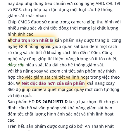
này đáp ứng đúng tiêu chuẩn với công nghệ AHD, CVI, TVI
và BCS, cho phép bạn tận dụng một loạt các hệ thống
giám sát khác nhau.
Chip CMOS được sử dụng trong camera giúp thu hình với
nhiều màu sắc và chi tiết, đồng thời mang lại chất lượng
hình ảnh cao.
📽
Chú trọn lớn nhất là
sản phẩm này được trang bị công
nghệ EXIR hồng ngoại, giúp quan sát ban đêm một cách
rõ ràng và chi tiết ở khoảng cách lên đến 100m. Công
nghệ này cũng giúp tiết kiệm năng lượng và ít tỏa nhiệt,
đẳng cấp
hiệu suất lâu dài cho hệ thống giám sát.
Với khả năng xoay và zoom chi tiết, sản phẩm này thích
hợp cho việc giám sát chi tiết và linh hoạt trong việc theo
dõi. ₩
Nét độc đáo hơn của sản phẩm
khả năng xoay
360 độ giúp camera quét mọi góc quay một cách tự động
và hiệu quả.
Sản phẩm HD
DS-2AE4215TI-D
là sự lựa chọn tốt cho gia
đình, căn hộ và văn phòng với khả năng giám sát ban
đêm tốt, chất lượng hình ảnh sắc nét và tính linh hoạt
cao.
Trên hết, sản phẩm được cung cấp bởi An Thành Phát