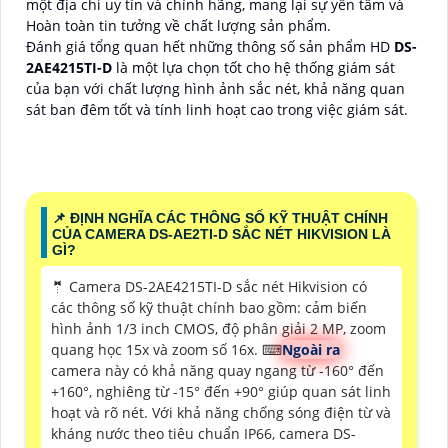
một địa chỉ uy tín và chính hãng, mang lại sự yên tâm và
Hoàn toàn tin tưởng về chất lượng sản phẩm.
Đánh giá tổng quan hết những thông số sản phẩm HD
DS-
2AE4215TI-D
là một lựa chọn tốt cho hệ thống giám sát
của bạn với chất lượng hình ảnh sắc nét, khả năng quan
sát ban đêm tốt và tính linh hoạt cao trong việc giám sát.
📌 ĐỊNH NGHĨA CÁC THÔNG SỐ KỸ THUẬT CHÍNH
CỦA CAMERA DS-AE2TI-D SẮC NÉT HIKVISION LÀ
GÌ?
🤵 Camera DS-2AE4215TI-D sắc nét Hikvision có
các thông số kỹ thuật chính bao gồm: cảm biến
hình ảnh 1/3 inch CMOS, độ phân giải 2 MP, zoom
quang học 15x và zoom số 16x. ⌨
Ngoài ra
camera này có khả năng quay ngang từ -160° đến
+160°, nghiêng từ -15° đến +90° giúp quan sát linh
hoạt và rõ nét. Với khả năng chống sóng điện từ và
kháng nước theo tiêu chuẩn IP66, camera DS-