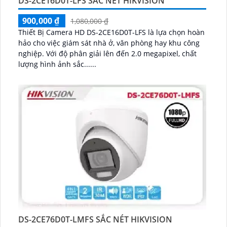
DS-2CE16D0T-LFS SẮC NÉT HIKVISION
900,000 ₫
1,080,000 ₫
Thiết Bị Camera HD DS-2CE16D0T-LFS là lựa chọn hoàn
hảo cho việc giám sát nhà ở, văn phòng hay khu công
nghiệp. Với độ phân giải lên đến 2.0 megapixel, chất
lượng hình ảnh sắc......
DS-2CE76D0T-LMFS SẮC NÉT HIKVISION