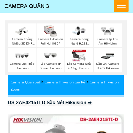
Camera Chống
Camera Hikvision
Camera Công
Camera Ip Thu
Nhiễu 3D DNR
Full Hd 1080P
Nghệ H.265
Âm Hikvision
Hikvison
Hikvision
Camera Lux Thấp
Lắp Camera IP
Lắp Camera Nhà
Đầu Ghi Camera
Hikvision
Dome Hikvision
Xưởng Hikvision
H.265 Hikvision
Camera Quan Sát
Camera Hikvision Giá Rẻ
Camera Hikvision
Zoom
DS-2AE4215TI-D Sắc Nét Hikvision ➠