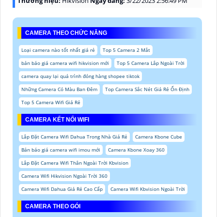
Thương hiệu:
Hikvision
Ngày đăng:
3/22/2023 2:56:49 PM
CAMERA THEO CHỨC NĂNG
Loại camera nào tốt nhất giá rẻ
Top 5 Camera 2 Mắt
bản báo giá camera wifi hikvision mới
Top 5 Camera Lắp Ngoài Trời
camera quay lại quá trình đóng hàng shopee tiktok
Những Camera Có Màu Ban Đêm
Top Camera Sắc Nét Giá Rẻ Ổn Định
Top 5 Camera Wifi Giá Rẻ
CAMERA KẾT NỐI WIFI
Lắp Đặt Camera Wifi Dahua Trong Nhà Giá Rẻ
Camera Kbone Cube
Bản báo giá camera wifi imou mới
Camera Kbone Xoay 360
Lắp Đặt Camera Wifi Thân Ngoài Trời Kbvision
Camera Wifi Hikvision Ngoài Trời 360
Camera Wifi Dahua Giá Rẻ Cao Cấp
Camera Wifi Kbvision Ngoài Trời
CAMERA THEO GÓI