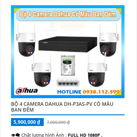
️📡 Ưu Điểm :
Thu Âm Và Loa.
BỘ 4 CAMERA DAHUA DH-P3AS-PV CÓ MÀU
BAN ĐÊM
5,900,000 ₫
7,000,000 ₫
👁️‍🗨 Chất lượng hình Ảnh :
FULL HD 1080P .