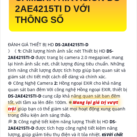
2AE4215TI D VỚI
THÔNG SỐ
ĐÁNH GIÁ THIẾT BỊ HD
DS-2AE4215TI-D
》《
1:
Chất lượng hình ảnh sắc nét Thiết bị HD
DS-
2AE4215TI-D
được trang bị camera 2.0 megapixel, mang
lại hình ảnh sắc nét, chất lượng đúng tiêu chuẩn. Những
tính năng chất lượng được tích hợp giúp bạn quan sát và
giám sát chi tiết một cách dễ dàng và chính xác.
⚙ Công Nghệ Camera
2:
Hồng ngoại EXIR cho khả năng
quan sát ban đêm Với công nghệ Hồng ngoại EXIR, thiết bị
DS-2AE4215TI-D
cung cấp khả năng quan sát ban đêm
tốt, với tầm xa lên đến 100m. ❄
Mang lại giá trị vượt
trội
giúp bạn có thể giám sát mọi hoạt động xung quanh
trong điều kiện ánh sáng thấp.
💭
3:
Công nghệ tiết kiệm năng lượng Thiết bị HD
DS-
2AE4215TI-D
được tích hợp công nghệ tiết kiệm năng
lượng, giúp giảm tiêu thụ điện và ít tỏa nhiệt. 📸
Với chất