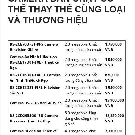
THỂ THAY THẾ CÙNG LOẠI
VÀ THƯƠNG HIỆU
DS-2CE70DF3T-PFS Camera
2.0 megapixel Chất
1,750,000
Hikvision Giá rẻ
lượng đúng tiêu chuẩn
VNĐ
Camera An Ninh Hikvision
2.0 megapixel Chất
1,040,000
DS-2CE17D0T-EXLF Thiết kế
lượng đúng tiêu chuẩn
VNĐ
Đẹp
DS-2CE16D0T-EXLPF Camera
2.0 megapixel Chất
670,000
An Ninh Thiết kế Đẹp
lượng đúng tiêu chuẩn
VNĐ
DS-2CE12D8T-PIRL Hikvision
2.0 megapixel Chất
1,930,000
Sắc Nét
lượng đúng tiêu chuẩn
VNĐ
2.0 megapixel Chất
15,900,000
Camera DS-2CD7A26G0/P-IZS
lượng đúng tiêu chuẩn
VNĐ
5.0 megapixel Ứng
DS-2CD2955G0-ISU Camera
12,850,000
dụng cho công trình
Hikvision Thiết kế Đẹp
VNĐ
giá rẻ
Camera Hikvision Thiết kế
4.0 megapixel chất
7,350,000