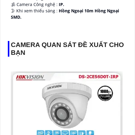
🕉️ Camera Công nghệ :
IP.
🌛 Khi xem thiếu sáng :
Hồng Ngoại 10m Hồng Ngoại
SMD.
♊ Camera Thiết Kế
Dome Kim loại + Nhựa.
️💎 Chức Năng :
Thu Âm.
CAMERA QUAN SÁT ĐỀ XUẤT CHO
BẠN