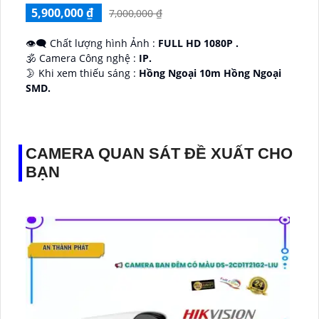
5,900,000 ₫
7,000,000 ₫
👁️‍🗨 Chất lượng hình Ảnh :
FULL HD 1080P .
🕉️ Camera Công nghệ :
IP.
🌛 Khi xem thiếu sáng :
Hồng Ngoại 10m Hồng Ngoại
SMD.
♊ Camera Thiết Kế
Dome Kim loại + Nhựa.
️💎 Chức Năng :
Thu Âm.
CAMERA QUAN SÁT ĐỀ XUẤT CHO
BẠN