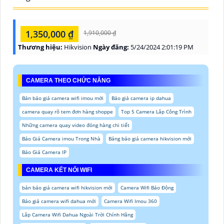
1,350,000 ₫
1,910,000 ₫
Thương hiệu:
Hikvision
Ngày đăng:
5/24/2024 2:01:19 PM
CAMERA THEO CHỨC NĂNG
Bản báo giá camera wifi imou mới
Báo giá camera ip dahua
camera quay rõ tem đơn hàng shoppe
Top 5 Camera Lắp Công Trình
Những camera quay video đóng hàng chi tiết
Báo Giá Camera imou Trong Nhà
Bảng báo giá camera hikvision mới
Báo Giá Camera IP
CAMERA KẾT NỐI WIFI
bản báo giá camera wifi hikvision mới
Camera Wifi Báo Động
Báo giá camera wifi dahua mới
Camera Wifi Imou 360
Lắp Camera Wifi Dahua Ngoài Trời Chính Hãng