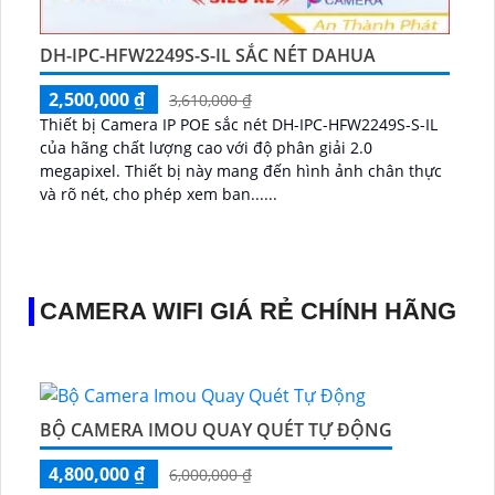
DH-IPC-HFW2249S-S-IL SẮC NÉT DAHUA
2,500,000 ₫
3,610,000 ₫
Thiết bị Camera IP POE sắc nét DH-IPC-HFW2249S-S-IL
của hãng chất lượng cao với độ phân giải 2.0
megapixel. Thiết bị này mang đến hình ảnh chân thực
và rõ nét, cho phép xem ban......
CAMERA WIFI GIÁ RẺ CHÍNH HÃNG
BỘ CAMERA IMOU QUAY QUÉT TỰ ĐỘNG
4,800,000 ₫
6,000,000 ₫