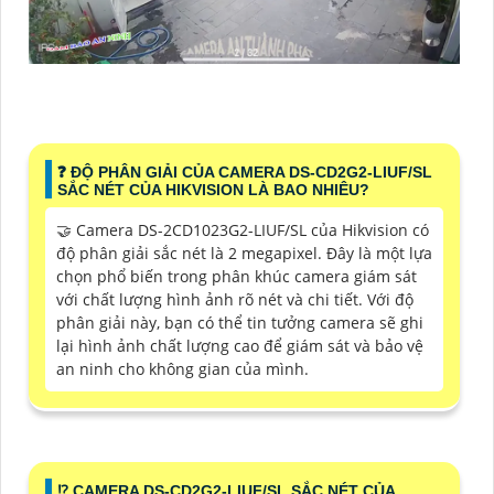
❓ ĐỘ PHÂN GIẢI CỦA CAMERA DS-CD2G2-LIUF/SL
SẮC NÉT CỦA HIKVISION LÀ BAO NHIÊU?
🤝 Camera DS-2CD1023G2-LIUF/SL của Hikvision có
độ phân giải sắc nét là 2 megapixel. Đây là một lựa
chọn phổ biến trong phân khúc camera giám sát
với chất lượng hình ảnh rõ nét và chi tiết. Với độ
phân giải này, bạn có thể tin tưởng camera sẽ ghi
lại hình ảnh chất lượng cao để giám sát và bảo vệ
an ninh cho không gian của mình.
⁉️ CAMERA DS-CD2G2-LIUF/SL SẮC NÉT CỦA