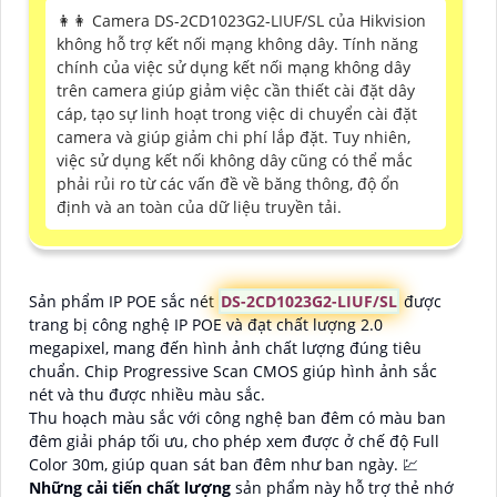
️👩‍👩 Camera DS-2CD1023G2-LIUF/SL của Hikvision
không hỗ trợ kết nối mạng không dây. Tính năng
chính của việc sử dụng kết nối mạng không dây
trên camera giúp giảm việc cần thiết cài đặt dây
cáp, tạo sự linh hoạt trong việc di chuyển cài đặt
camera và giúp giảm chi phí lắp đặt. Tuy nhiên,
việc sử dụng kết nối không dây cũng có thể mắc
phải rủi ro từ các vấn đề về băng thông, độ ổn
định và an toàn của dữ liệu truyền tải.
Sản phẩm IP POE sắc nét
DS-2CD1023G2-LIUF/SL
được
trang bị công nghệ IP POE và đạt chất lượng 2.0
megapixel, mang đến hình ảnh chất lượng đúng tiêu
chuẩn. Chip Progressive Scan CMOS giúp hình ảnh sắc
nét và thu được nhiều màu sắc.
Thu hoạch màu sắc với công nghệ ban đêm có màu ban
đêm giải pháp tối ưu, cho phép xem được ở chế độ Full
Color 30m, giúp quan sát ban đêm như ban ngày. 💹
Những cải tiến chất lượng
sản phẩm này hỗ trợ thẻ nhớ