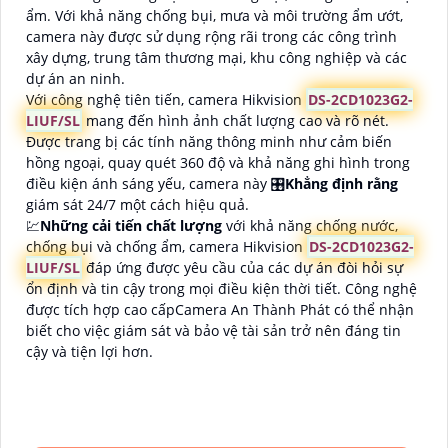
ẩm. Với khả năng chống bụi, mưa và môi trường ẩm ướt,
camera này được sử dụng rộng rãi trong các công trình
xây dựng, trung tâm thương mại, khu công nghiệp và các
dự án an ninh.
Với công nghệ tiên tiến, camera Hikvision
DS-2CD1023G2-
LIUF/SL
mang đến hình ảnh chất lượng cao và rõ nét.
Được trang bị các tính năng thông minh như cảm biến
hồng ngoại, quay quét 360 độ và khả năng ghi hình trong
điều kiện ánh sáng yếu, camera này 🎛
Khẳng định rằng
giám sát 24/7 một cách hiệu quả.
💹
Những cải tiến chất lượng
với khả năng chống nước,
chống bụi và chống ẩm, camera Hikvision
DS-2CD1023G2-
LIUF/SL
đáp ứng được yêu cầu của các dự án đòi hỏi sự
ổn định và tin cậy trong mọi điều kiện thời tiết. Công nghệ
được tích hợp cao cấpCamera An Thành Phát có thể nhận
biết cho việc giám sát và bảo vệ tài sản trở nên đáng tin
cậy và tiện lợi hơn.