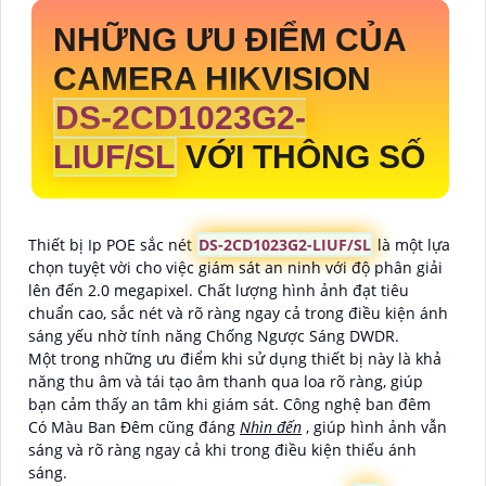
NHỮNG ƯU ĐIỂM CỦA
CAMERA HIKVISION
DS-2CD1023G2-
LIUF/SL
VỚI THÔNG SỐ
Thiết bị Ip POE sắc nét
DS-2CD1023G2-LIUF/SL
là một lựa
chọn tuyệt vời cho việc giám sát an ninh với độ phân giải
lên đến 2.0 megapixel. Chất lượng hình ảnh đạt tiêu
chuẩn cao, sắc nét và rõ ràng ngay cả trong điều kiện ánh
sáng yếu nhờ tính năng Chống Ngược Sáng DWDR.
Một trong những ưu điểm khi sử dụng thiết bị này là khả
năng thu âm và tái tạo âm thanh qua loa rõ ràng, giúp
bạn cảm thấy an tâm khi giám sát. Công nghệ ban đêm
Có Màu Ban Ðêm cũng đáng
Nhìn đến
, giúp hình ảnh vẫn
sáng và rõ ràng ngay cả khi trong điều kiện thiếu ánh
sáng.