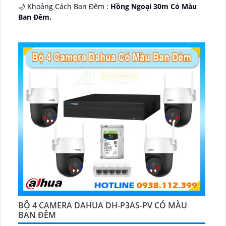
🌙 Khoảng Cách Ban Đêm :
Hồng Ngoại 30m Có Màu
Ban Ðêm.
🕉️ Cấu Tạo Camera
IP67 xoay 360.
️📡 Ưu Điểm :
Thu Âm Và Loa.
BỘ 4 CAMERA DAHUA DH-P3AS-PV CÓ MÀU
BAN ĐÊM