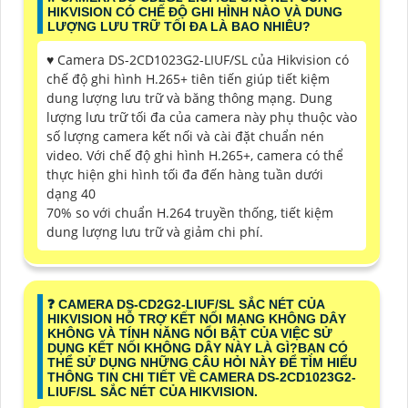
HIKVISION CÓ CHẾ ĐỘ GHI HÌNH NÀO VÀ DUNG
LƯỢNG LƯU TRỮ TỐI ĐA LÀ BAO NHIÊU?
♥️ Camera DS-2CD1023G2-LIUF/SL của Hikvision có
chế độ ghi hình H.265+ tiên tiến giúp tiết kiệm
dung lượng lưu trữ và băng thông mạng. Dung
lượng lưu trữ tối đa của camera này phụ thuộc vào
số lượng camera kết nối và cài đặt chuẩn nén
video. Với chế độ ghi hình H.265+, camera có thể
thực hiện ghi hình tối đa đến hàng tuần dưới
dạng 40
70% so với chuẩn H.264 truyền thống, tiết kiệm
dung lượng lưu trữ và giảm chi phí.
️❓ CAMERA DS-CD2G2-LIUF/SL SẮC NÉT CỦA
HIKVISION HỖ TRỢ KẾT NỐI MẠNG KHÔNG DÂY
KHÔNG VÀ TÍNH NĂNG NỔI BẬT CỦA VIỆC SỬ
DỤNG KẾT NỐI KHÔNG DÂY NÀY LÀ GÌ?BẠN CÓ
THỂ SỬ DỤNG NHỮNG CÂU HỎI NÀY ĐỂ TÌM HIỂU
THÔNG TIN CHI TIẾT VỀ CAMERA DS-2CD1023G2-
LIUF/SL SẮC NÉT CỦA HIKVISION.