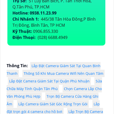
Trụ Sở:
51 Lũy Bán Bích, P. Tân Thới Hòa,
Q.Tân Phú, TP.HCM
Hotline: 0938.11.23.99
Chi Nhánh 1:
445/38 Tân Hòa Đông,P Bình
Trị Đông, Bình Tân, TP HCM
Kỹ Thuật:
0906.855.330
Điện Thoại:
(028) 6688.4949
Thông Tin:
Lắp Đặt Camera Giám Sát Tại Quan Binh
Thanh
Thông Số Khi Mua Camera Wifi Nên Quan Tâm
Lắp Đặt Camera Giám Sát Tại Quận Phú Nhuận
Sửa
Chữa Máy Tính Quận Tân Phú
Chọn Camera Lắp Cho
Văn Phòng Phù Hợp
Trọn Bộ Camera Cửa Hàng Ghi
Âm
Lắp Camera Giám Sát Góc Rộng Trọn Gói
Lắp
đặt trọn gói 4 camera cho hồ bơi
Lắp Trọn Bộ Camera