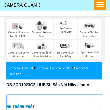
Lắp Camera
Hybird Light
Camera Hikvision
Camera Hikvision
Camera Thu Âm
Full Hd 1080P
Zoom
Trong Nhà
Hikvision
Lắp Camera Wifi
Camera Full Color
Camera Thiết Kế
Bộ Camera Có
Hikvision
Hikvision
Nhựa Hikvision
Báo Đông
Camera Quan Sát
Camera Hikvision Giá Rẻ
Camera Ai
Hikvision
DS-2CD1023G2-LIUF/SL Sắc Nét Hikvision ➠