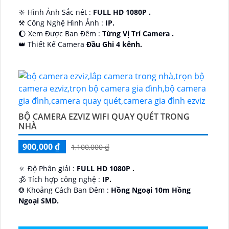
🔆 Hình Ảnh Sắc nét :
FULL HD 1080P .
⚒ Công Nghệ Hình Ảnh :
IP.
🌔 Xem Được Ban Đêm :
Từng Vị Trí Camera .
👑 Thiết Kế Camera
Đầu Ghi 4 kênh.
️🔮 Đặt Điểm :
Công Nghệ AI.
BỘ CAMERA EZVIZ WIFI QUAY QUÉT TRONG
NHÀ
900,000 ₫
1,100,000 ₫
🔅 Độ Phân giải :
FULL HD 1080P .
🕉️ Tích hợp công nghệ :
IP.
❂ Khoảng Cách Ban Đêm :
Hồng Ngoại 10m Hồng
Ngoại SMD.
🛡 Mẫu Camera
Dome Kim loại + Nhựa.
️📢 Ưu Điểm :
Thu Âm.