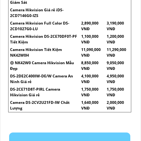
Giám Sát
Camera Hikvision Giá rẻ iDS-
2CD7146G0-IZS
Camera Hikvision Full Color DS-
2,890,000
3,190,000
2CD1027G0-LU
VNĐ
VNĐ
Camera Hikvision DS-2CE70DF0T-PF
1,100,000
1,200,000
Tiết Kiệm
VNĐ
VNĐ
Camera Hikvision Tiết Kiệm
11,090,000
11,290,000
NK42W0H
VNĐ
VNĐ
۞ NK42W0 Camera Hikvision Mẫu
8,850,000
9,050,000
Đẹp
VNĐ
VNĐ
DS-2DE2C400IW-DE/W Camera An
4,100,000
4,950,000
Ninh Giá rẻ
VNĐ
VNĐ
DS-2CE71D8T-PIRL Camera
1,750,000
1,750,000
Hikvision Giá rẻ
VNĐ
VNĐ
Camera DS-2CV2U21FD-IW Chất
1,640,000
2,000,000
Lượng
VNĐ
VNĐ