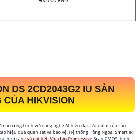
Đ
900,000 VNĐ
ON DS 2CD2043G2 IU SẢN
CỦA HIKVISION
ời cho công trình với công nghệ AI hiện đại. Ưu điểm của sản
cao hiệu quả quan sát và bảo vệ. Hệ thống Hồng Ngoại Smart IR
ch rõ ràng và chi tiết. Với chip Progressive Scan CMOS, hình