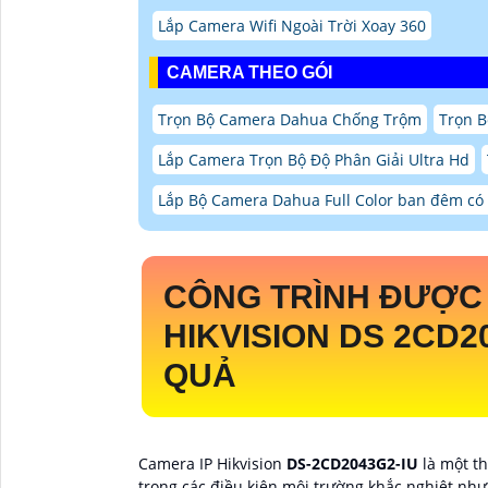
Lắp Camera Wifi Ngoài Trời Xoay 360
CAMERA THEO GÓI
Trọn Bộ Camera Dahua Chống Trộm
Trọn B
Lắp Camera Trọn Bộ Độ Phân Giải Ultra Hd
Lắp Bộ Camera Dahua Full Color ban đêm c
CÔNG TRÌNH ĐƯỢC 
HIKVISION DS 2CD2
QUẢ
Camera IP Hikvision
DS-2CD2043G2-IU
là một t
trong các điều kiện môi trường khắc nghiệt như