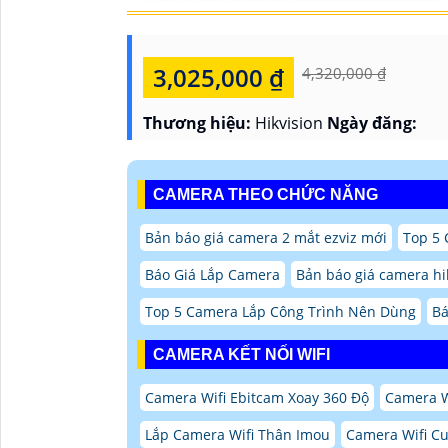
3,025,000 ₫
4,320,000 ₫
Thương hiệu:
Hikvision
Ngày đăng:
CAMERA THEO CHỨC NĂNG
Bản báo giá camera 2 mắt ezviz mới
Top 5
Báo Giá Lắp Camera
Bản báo giá camera hi
Top 5 Camera Lắp Công Trình Nên Dùng
Bá
CAMERA KẾT NỐI WIFI
Camera Wifi Ebitcam Xoay 360 Độ
Camera W
Lắp Camera Wifi Thân Imou
Camera Wifi Cu