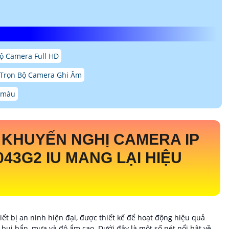
ộ Camera Full HD
Trọn Bộ Camera Ghi Âm
ó màu
KHUYẾN NGHỊ CAMERA IP
043G2 IU MANG LẠI HIỆU
hiết bị an ninh hiện đại, được thiết kế để hoạt động hiệu quả
 bụi bẩn, mưa và độ ẩm cao. Dưới đây là một số nét nổi bật về