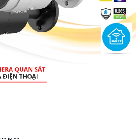
S
ith IR on