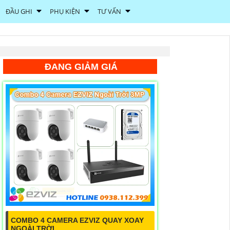
ĐẦU GHI
PHỤ KIỆN
TƯ VẤN
ĐANG GIẢM GIÁ
COMBO 4 CAMERA EZVIZ QUAY XOAY
NGOÀI TRỜI