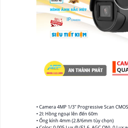
• Camera 4MP 1/3″ Progressive Scan CMO
• 2I: Hồng ngoại lên đến 60m
• Ống kính 4mm (2.8/6mm tùy chọn)
• Color: 0.005 Lux @ (F1.6, AGC ON), 0 Lux w