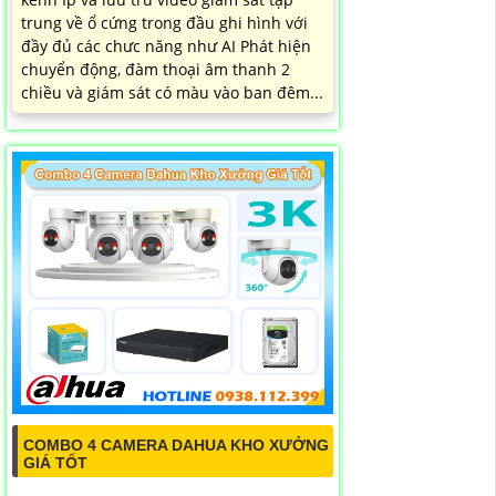
trung về ổ cứng trong đầu ghi hình với
đầy đủ các chưc năng như AI Phát hiện
chuyển động, đàm thoại âm thanh 2
chiều và giám sát có màu vào ban đêm...
COMBO 4 CAMERA DAHUA KHO XƯỞNG
GIÁ TỐT