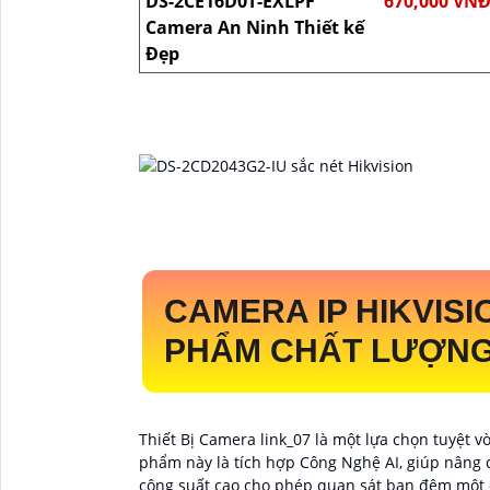
DS-2CE16D0T-EXLPF
670,000 VN
Camera An Ninh Thiết kế
Đẹp
CAMERA IP HIKVISI
PHẨM CHẤT LƯỢNG 
Thiết Bị Camera link_07 là một lựa chọn tuyệt v
phẩm này là tích hợp Công Nghệ AI, giúp nâng 
công suất cao cho phép quan sát ban đêm một cá