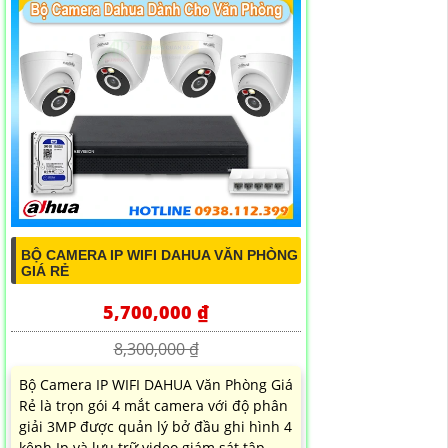
BỘ CAMERA IP WIFI DAHUA VĂN PHÒNG
GIÁ RẺ
5,700,000 ₫
8,300,000 ₫
Bộ Camera IP WIFI DAHUA Văn Phòng Giá
Rẻ là trọn gói 4 mắt camera với độ phân
giải 3MP được quản lý bở đầu ghi hình 4
kênh Ip và lưu trữ video giám sát tập