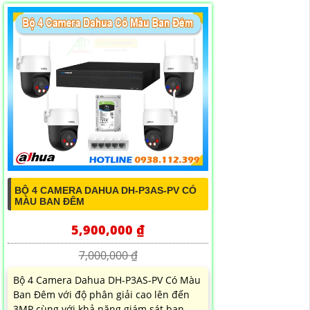
BỘ 4 CAMERA DAHUA DH-P3AS-PV CÓ
MÀU BAN ĐÊM
5,900,000 ₫
7,000,000 ₫
Bộ 4 Camera Dahua DH-P3AS-PV Có Màu
Ban Đêm với độ phân giải cao lên đến
3MP cùng với khả năng giám sát ban