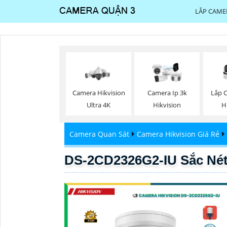
LẮP CAME
Lắp 
Camera Hikvision
Camera Ip 3k
H
Ultra 4K
Hikvision
Camera Quan Sát
Camera Hikvision Giá Rẻ
DS-2CD2326G2-IU Sắc Nét