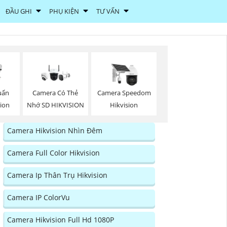
ĐẦU GHI
PHỤ KIỆN
TƯ VẤN
uẩn
Camera Có Thẻ
Camera Speedom
sion
Nhớ SD HIKVISION
Hikvision
Camera Hikvision Nhìn Đêm
Camera Full Color Hikvision
Camera Ip Thân Trụ Hikvision
Camera IP ColorVu
Camera Hikvision Full Hd 1080P