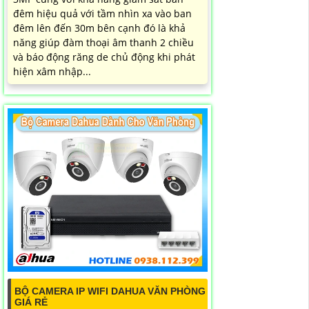
đêm hiệu quả với tầm nhìn xa vào ban
đêm lên đến 30m bên cạnh đó là khả
năng giúp đàm thoại âm thanh 2 chiều
và báo động răng de chủ động khi phát
hiện xâm nhập...
BỘ CAMERA IP WIFI DAHUA VĂN PHÒNG
GIÁ RẺ