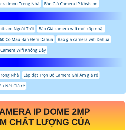
mera imou Trong Nhà
Báo Giá Camera IP Kbvision
itcam Ngoài Trời
Báo Giá camera wifi mới cập nhật
360 Có Màu Ban Đêm Dahua
Báo gia camera wifi Dahua
Camera Wifi Không Dây
Trong Nhà
Lắp đặt Trọn Bộ Camera Ghi Âm giá rẻ
êu Nét Giá rẻ
AMERA IP DOME 2MP
ẨM CHẤT LƯỢNG CỦA