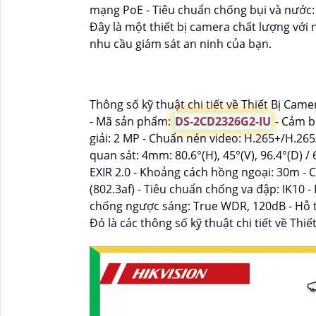
mạng PoE - Tiêu chuẩn chống bụi và nước: 
Đây là một thiết bị camera chất lượng với 
nhu cầu giám sát an ninh của bạn.
Thông số kỹ thuật chi tiết về Thiết Bị Cam
- Mã sản phẩm:
DS-2CD2326G2-IU
- Cảm b
giải: 2 MP - Chuẩn nén video: H.265+/H.2
quan sát: 4mm: 80.6°(H), 45°(V), 96.4°(D) /
EXIR 2.0 - Khoảng cách hồng ngoại: 30m - 
(802.3af) - Tiêu chuẩn chống va đập: IK10
chống ngược sáng: True WDR, 120dB - Hỗ t
Đó là các thông số kỹ thuật chi tiết về Thi