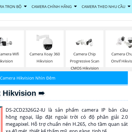
RA TRỌN BỘ
CAMERA CHÍNH HÃNG
CAMERA THEO NHU CẦU
Camera Wifi
Camera Xoay 360
Camera Chip
Camera Ch
ikvision
Hikvision
Progressive Scan
Onvif Hikvi
CMOS Hikvision
Camera Hikvision Nhìn Đêm
 Hikvision ➠
DS-2CD2326G2-IU là sản phẩm camera IP bán cầu
hồng ngoại, lắp đặt ngoài trời có độ phân giải 2.0
megapixel. Hỗ trợ chuẩn nén H.265, cho tầm quan sát
xa 40 mét, thiết kế thẩm mỹ, gọn gàng, tinh tế