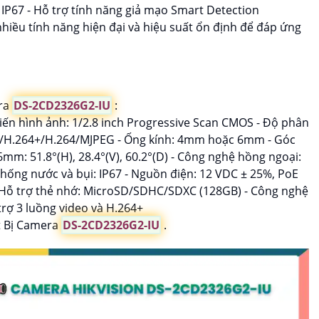
IP67 - Hỗ trợ tính năng giả mạo Smart Detection
nhiều tính năng hiện đại và hiệu suất ổn định để đáp ứng
era
DS-2CD2326G2-IU
:
iến hình ảnh: 1/2.8 inch Progressive Scan CMOS - Độ phân
65/H.264+/H.264/MJPEG - Ống kính: 4mm hoặc 6mm - Góc
 6mm: 51.8°(H), 28.4°(V), 60.2°(D) - Công nghệ hồng ngoại:
Chống nước và bụi: IP67 - Nguồn điện: 12 VDC ± 25%, PoE
 - Hỗ trợ thẻ nhớ: MicroSD/SDHC/SDXC (128GB) - Công nghệ
rợ 3 luồng video và H.264+
ết Bị Camera
DS-2CD2326G2-IU
.