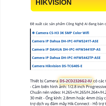
HIKVISION
Đề xuất các sản phẩm Công Nghệ AI đang bán 
❇ Camera CS-H3 3K 5MP Color Wifi
Camera IP Dahua DH-IPC-HFW5241T-ASE
Camera IP DAHUA DH-IPC-HFW3441EP-AS
Camera IP Dahua DH-IPC-HFW5442TP-ASE
Camera Hikvision DS-TCG405-E
Thiết bị Camera
DS-2CD2326G2-IU
có các 
- Cảm biến hình ảnh: 1/2.8 inch Progressiv
Chuẩn nén video: H.265+/H.265/H.264+/H.
30 mét - Ống kính: 2.8mm hoặc 4mm (tùy 
trợ dịch vụ đám mây Hik-Connect - Hỗ trợ