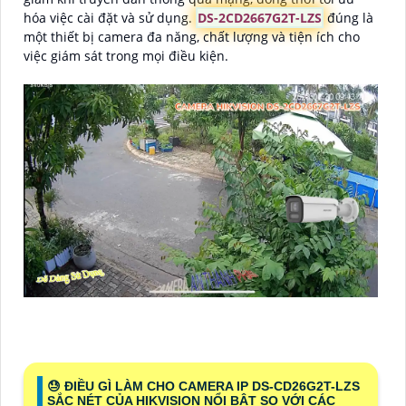
hóa việc cài đặt và sử dụng.
DS-2CD2667G2T-LZS
đúng là
một thiết bị camera đa năng, chất lượng và tiện ích cho
việc giám sát trong mọi điều kiện.
😓 ĐIỀU GÌ LÀM CHO CAMERA IP DS-CD26G2T-LZS
SẮC NÉT CỦA HIKVISION NỔI BẬT SO VỚI CÁC