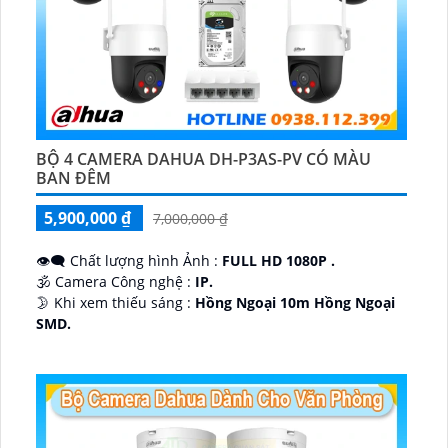
BỘ 4 CAMERA DAHUA DH-P3AS-PV CÓ MÀU
BAN ĐÊM
5,900,000 ₫
7,000,000 ₫
👁️‍🗨 Chất lượng hình Ảnh :
FULL HD 1080P .
🕉️ Camera Công nghệ :
IP.
🌛 Khi xem thiếu sáng :
Hồng Ngoại 10m Hồng Ngoại
SMD.
♊ Camera Thiết Kế
Dome Kim loại + Nhựa.
️💎 Chức Năng :
Thu Âm.