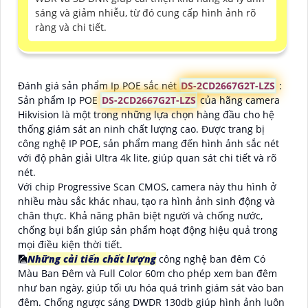
sáng và giảm nhiễu, từ đó cung cấp hình ảnh rõ
ràng và chi tiết.
Đánh giá sản phẩm Ip POE sắc nét
DS-2CD2667G2T-LZS
:
Sản phẩm Ip POE
DS-2CD2667G2T-LZS
của hãng camera
Hikvision là một trong những lựa chọn hàng đầu cho hệ
thống giám sát an ninh chất lượng cao. Được trang bị
công nghệ IP POE, sản phẩm mang đến hình ảnh sắc nét
với độ phân giải Ultra 4k lite, giúp quan sát chi tiết và rõ
nét.
Với chip Progressive Scan CMOS, camera này thu hình ở
nhiều màu sắc khác nhau, tạo ra hình ảnh sinh động và
chân thực. Khả năng phân biệt người và chống nước,
chống bụi bẩn giúp sản phẩm hoạt động hiệu quả trong
mọi điều kiện thời tiết.
🎑
Những cải tiến chất lượng
công nghệ ban đêm Có
Màu Ban Ðêm và Full Color 60m cho phép xem ban đêm
như ban ngày, giúp tối ưu hóa quá trình giám sát vào ban
đêm. Chống ngược sáng DWDR 130db giúp hình ảnh luôn