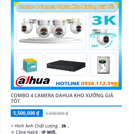
COMBO 4 CAMERA DAHUA KHO XƯỞNG GIÁ
TỐT
5,500,000 ₫
6,500,000 ₫
️⚡ Hình Ành Chất Lượng :
3k .
⚛️ Công Nghệ :
IP Wifi.