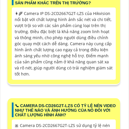
SẢN PHẨM KHÁC TRÊN THỊ TRƯỜNG?
👩‍🌾 Camera IP DS-2CD2667G2T-LZS của Hikvision
nổi bật với chất lượng hình ảnh sắc nét và chi tiết,
vượt trội so với các sản phẩm cùng loại trên thị
trường. Điều đặc biệt là khả năng zoom linh hoạt
và thông minh, cho phép người dùng điều chỉnh
góc quay một cách dễ dàng. Camera này cung cấp
hình ảnh chất lượng cao ngay cả trong điều kiện
ánh sáng yếu nhờ công nghệ hỗ trợ. Điểm mạnh
của sản phẩm cũng nằm ở khả năng quan sát xa
và rõ nét, giúp người dùng có trải nghiệm giám sát
tốt hơn.
📞 CAMERA DS-CD26G2T-LZS CÓ TỶ LỆ NÉN VIDEO
NHƯ THẾ NÀO VÀ ẢNH HƯỞNG CỦA NÓ ĐỐI VỚI
CHẤT LƯỢNG HÌNH ẢNH?
🎀 Camera DS-2CD2667G2T-LZS sử dụng tỷ lệ nén