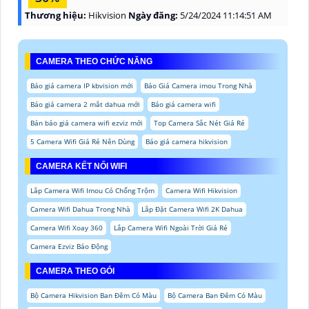
Thương hiệu:
Hikvision
Ngày đăng:
5/24/2024 11:14:51 AM
CAMERA THEO CHỨC NĂNG
Báo giá camera IP kbvision mới
Báo Giá Camera imou Trong Nhà
Báo giá camera 2 mắt dahua mới
Báo giá camera wifi
Bản báo giá camera wifi ezviz mới
Top Camera Sắc Nét Giá Rẻ
5 Camera Wifi Giá Rẻ Nên Dùng
Báo giá camera hikvision
CAMERA KẾT NỐI WIFI
Lắp Camera Wifi Imou Có Chống Trộm
Camera Wifi Hikvision
Camera Wifi Dahua Trong Nhà
Lắp Đặt Camera Wifi 2K Dahua
Camera Wifi Xoay 360
Lắp Camera Wifi Ngoài Trời Giá Rẻ
Camera Ezviz Báo Động
CAMERA THEO GÓI
Bộ Camera Hikvision Ban Đêm Có Màu
Bộ Camera Ban Đêm Có Màu