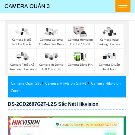
Camera Ngoài
Camera Colorvu
Camera Hikvision
Camera Auto
Trời Có Thu Âm
Có Màu Ban Đêm
Full Hd 1080P
Traking Hikvision
Hik
Camera Thiết Kế
Camera Ip Dome
Camera Dùng Pin
Camera Chuẩn
Kim Loại Hikvision
Full Color Hik
Onvif Imou
Camera Quan Sát
Camera Hikvision Giá Rẻ
Camera Hikvision
Zoom
DS-2CD2667G2T-LZS Sắc Nét Hikvision