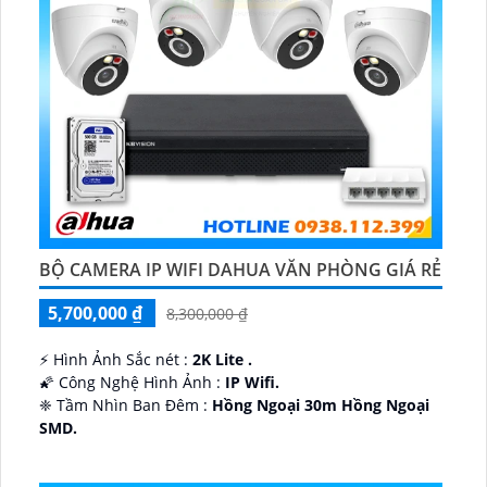
BỘ CAMERA IP WIFI DAHUA VĂN PHÒNG GIÁ RẺ
5,700,000 ₫
8,300,000 ₫
️⚡ Hình Ảnh Sắc nét :
2K Lite .
🌠 Công Nghệ Hình Ảnh :
IP Wifi.
❈ Tầm Nhìn Ban Đêm :
Hồng Ngoại 30m Hồng Ngoại
SMD.
🔩 Thiết Kế Camera
Dome Kim loại + Nhựa.
️✤ Khả Năng :
Thu Âm Và Loa.