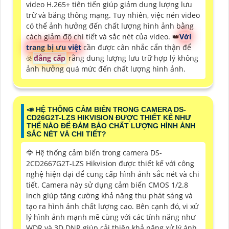
video H.265+ tiên tiến giúp giảm dung lượng lưu
trữ và băng thông mạng. Tuy nhiên, việc nén video
có thể ảnh hưởng đến chất lượng hình ảnh bằng
cách giảm độ chi tiết và sắc nét của video. 👑
Với
trang bị ưu việt
cần được cân nhắc cẩn thận để
☣️
đẳng cấp
rằng dung lượng lưu trữ hợp lý không
ảnh hưởng quá mức đến chất lượng hình ảnh.
📣 HỆ THỐNG CẢM BIẾN TRONG CAMERA DS-
CD26G2T-LZS HIKVISION ĐƯỢC THIẾT KẾ NHƯ
THẾ NÀO ĐỂ ĐẢM BẢO CHẤT LƯỢNG HÌNH ẢNH
SẮC NÉT VÀ CHI TIẾT?
🦅 Hệ thống cảm biến trong camera DS-
2CD2667G2T-LZS Hikvision được thiết kế với công
nghệ hiện đại để cung cấp hình ảnh sắc nét và chi
tiết. Camera này sử dụng cảm biến CMOS 1/2.8
inch giúp tăng cường khả năng thu phát sáng và
tạo ra hình ảnh chất lượng cao. Bên cạnh đó, vi xử
lý hình ảnh mạnh mẽ cùng với các tính năng như
WDR và 3D DNR giúp cải thiện khả năng xử lý ánh