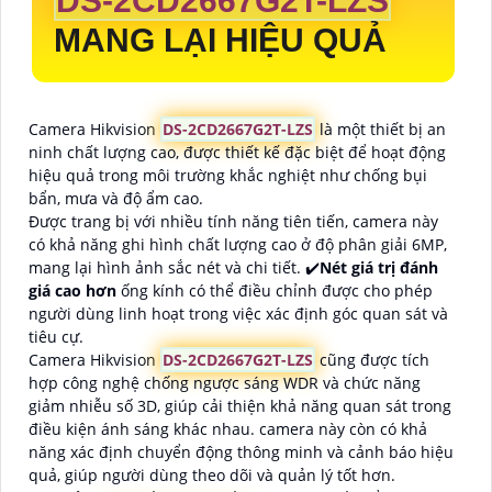
DS-2CD2667G2T-LZS
MANG LẠI HIỆU QUẢ
Camera Hikvision
DS-2CD2667G2T-LZS
là một thiết bị an
ninh chất lượng cao, được thiết kế đặc biệt để hoạt động
hiệu quả trong môi trường khắc nghiệt như chống bụi
bẩn, mưa và độ ẩm cao.
Được trang bị với nhiều tính năng tiên tiến, camera này
có khả năng ghi hình chất lượng cao ở độ phân giải 6MP,
mang lại hình ảnh sắc nét và chi tiết. ✔️
Nét giá trị đánh
giá cao hơn
ống kính có thể điều chỉnh được cho phép
người dùng linh hoạt trong việc xác định góc quan sát và
tiêu cự.
Camera Hikvision
DS-2CD2667G2T-LZS
cũng được tích
hợp công nghệ chống ngược sáng WDR và chức năng
giảm nhiễu số 3D, giúp cải thiện khả năng quan sát trong
điều kiện ánh sáng khác nhau. camera này còn có khả
năng xác định chuyển động thông minh và cảnh báo hiệu
quả, giúp người dùng theo dõi và quản lý tốt hơn.