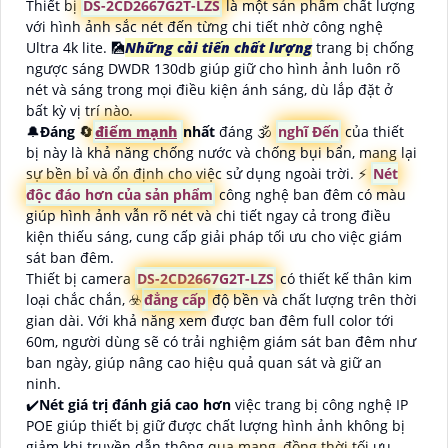
Thiết bị
DS-2CD2667G2T-LZS
là một sản phẩm chất lượng
với hình ảnh sắc nét đến từng chi tiết nhờ công nghệ
Ultra 4k lite. 🎑
Những cải tiến chất lượng
trang bị chống
ngược sáng DWDR 130db giúp giữ cho hình ảnh luôn rõ
nét và sáng trong mọi điều kiện ánh sáng, dù lắp đặt ở
bất kỳ vị trí nào.
🔔
Đáng 🔄
điểm mạnh
nhất
đáng 🕉️
nghĩ Đến
của thiết
bị này là khả năng chống nước và chống bụi bẩn, mang lại
sự bền bỉ và ổn định cho việc sử dụng ngoài trời. ⚡
Nét
độc đáo hơn của sản phẩm
công nghệ ban đêm có màu
giúp hình ảnh vẫn rõ nét và chi tiết ngay cả trong điều
kiện thiếu sáng, cung cấp giải pháp tối ưu cho việc giám
sát ban đêm.
Thiết bị camera
DS-2CD2667G2T-LZS
có thiết kế thân kim
loại chắc chắn, ☣️
đẳng cấp
độ bền và chất lượng trên thời
gian dài. Với khả năng xem được ban đêm full color tới
60m, người dùng sẽ có trải nghiệm giám sát ban đêm như
ban ngày, giúp nâng cao hiệu quả quan sát và giữ an
ninh.
✔️
Nét giá trị đánh giá cao hơn
việc trang bị công nghệ IP
POE giúp thiết bị giữ được chất lượng hình ảnh không bị
giảm khi truyền dẫn thông qua mạng, đồng thời tối ưu