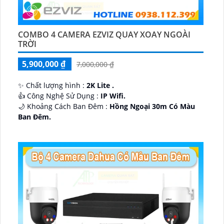
COMBO 4 CAMERA EZVIZ QUAY XOAY NGOÀI
TRỜI
5,900,000 ₫
7,000,000 ₫
✨ Chất lượng hình :
2K Lite .
👍 Công Nghệ Sử Dụng :
IP Wifi.
🌙 Khoảng Cách Ban Đêm :
Hồng Ngoại 30m Có Màu
Ban Ðêm.
🕉️ Cấu Tạo Camera
IP67 xoay 360.
️📡 Ưu Điểm :
Thu Âm Và Loa.