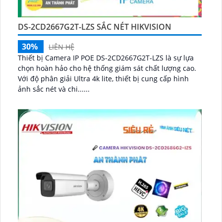
DS-2CD2667G2T-LZS SẮC NÉT HIKVISION
30%
LIÊN HỆ
Thiết bị Camera IP POE DS-2CD2667G2T-LZS là sự lựa
chọn hoàn hảo cho hệ thống giám sát chất lượng cao.
Với độ phân giải Ultra 4k lite, thiết bị cung cấp hình
ảnh sắc nét và chi......