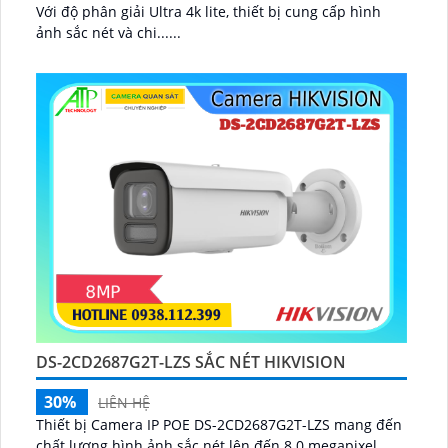
Với độ phân giải Ultra 4k lite, thiết bị cung cấp hình
ảnh sắc nét và chi......
DS-2CD2687G2T-LZS SẮC NÉT HIKVISION
30%
LIÊN HỆ
Thiết bị Camera IP POE DS-2CD2687G2T-LZS mang đến
chất lượng hình ảnh sắc nét lên đến 8.0 megapixel,