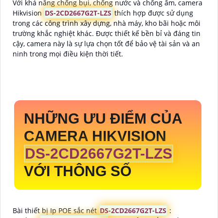
Với khả năng chống bụi, chống nước và chống ẩm, camera
Hikvision
DS-2CD2667G2T-LZS
thích hợp được sử dụng
trong các công trình xây dựng, nhà máy, kho bãi hoặc môi
trường khắc nghiệt khác. Được thiết kế bền bỉ và đáng tin
cậy, camera này là sự lựa chọn tốt để bảo vệ tài sản và an
ninh trong mọi điều kiện thời tiết.
NHỮNG ƯU ĐIỂM CỦA
CAMERA HIKVISION
DS-2CD2667G2T-LZS
VỚI THÔNG SỐ
Bài thiết bị Ip POE sắc nét
DS-2CD2667G2T-LZS
: