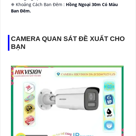
❈ Khoảng Cách Ban Đêm :
Hồng Ngoại 30m Có Màu
Ban Ðêm.
👑 Thiết Kế Camera
Xoay 360.
️✔️ Ưu Điểm :
Thu Âm Và Loa.
CAMERA QUAN SÁT ĐỀ XUẤT CHO
BẠN