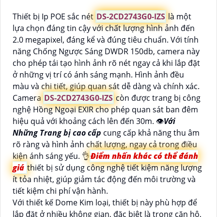
Thiết bị Ip POE sắc nét
DS-2CD2743G0-IZS
là một
lựa chọn đáng tin cậy với chất lượng hình ảnh đến
2.0 megapixel, đáng kể và đúng tiêu chuẩn. Với tính
năng Chống Ngược Sáng DWDR 150db, camera này
cho phép tái tạo hình ảnh rõ nét ngay cả khi lắp đặt
ở những vị trí có ánh sáng mạnh. Hình ảnh đều
màu và chi tiết, giúp quan sát dễ dàng và chính xác.
Camera
DS-2CD2743G0-IZS
còn được trang bị công
nghệ Hồng Ngoại EXIR cho phép quan sát ban đêm
hiệu quả với khoảng cách lên đến 30m. 👁
Với
Những Trang bị cao cấp
cung cấp khả năng thu âm
rõ ràng và hình ảnh chất lượng, ngay cả trong điều
kiện ánh sáng yếu. 👌
Điểm nhấn khác có thể đánh
giá
thiết bị sử dụng công nghệ tiết kiệm năng lượng
ít tỏa nhiệt, giúp giảm tác động đến môi trường và
tiết kiệm chi phí vận hành.
Với thiết kế Dome Kim loại, thiết bị này phù hợp để
lắp đặt ở nhiều không gian, đặc biệt là trong căn hộ,