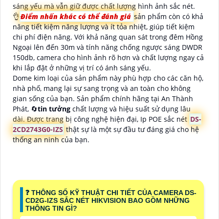
sáng yếu mà vẫn giữ được chất lượng hình ảnh sắc nét.
👌
Điểm nhấn khác có thể đánh giá
sản phẩm còn có khả
năng tiết kiệm năng lượng và ít tỏa nhiệt, giúp tiết kiệm
chi phí điện năng. Với khả năng quan sát trong đêm Hồng
Ngoại lên đến 30m và tính năng chống ngược sáng DWDR
150db, camera cho hình ảnh rõ hơn và chất lượng ngay cả
khi lắp đặt ở những vị trí có ánh sáng yếu.
Dome kim loại của sản phẩm này phù hợp cho các căn hộ,
nhà phố, mang lại sự sang trọng và an toàn cho không
gian sống của bạn. Sản phẩm chính hãng tại An Thành
Phát, 🔄
tin tưởng
chất lượng và hiệu suất sử dụng lâu
dài. Được trang bị công nghệ hiện đại, Ip POE sắc nét
DS-
2CD2743G0-IZS
thật sự là một sự đầu tư đáng giá cho hệ
thống an ninh của bạn.
❓ THÔNG SỐ KỸ THUẬT CHI TIẾT CỦA CAMERA DS-
CD2G-IZS SẮC NÉT HIKVISION BAO GỒM NHỮNG
THÔNG TIN GÌ?