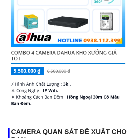
COMBO 4 CAMERA DAHUA KHO XƯỞNG GIÁ
TỐT
5,500,000 ₫
6,500,000 ₫
️⚡ Hình Ành Chất Lượng :
3k .
⚛️ Công Nghệ :
IP Wifi.
❈ Khoảng Cách Ban Đêm :
Hồng Ngoại 30m Có Màu
Ban Ðêm.
👑 Thiết Kế Camera
Xoay 360.
️✔️ Ưu Điểm :
Thu Âm Và Loa.
CAMERA QUAN SÁT ĐỀ XUẤT CHO