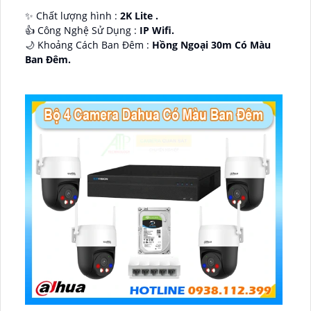
✨ Chất lượng hình :
2K Lite .
👍 Công Nghệ Sử Dụng :
IP Wifi.
🌙 Khoảng Cách Ban Đêm :
Hồng Ngoại 30m Có Màu
Ban Ðêm.
🕉️ Cấu Tạo Camera
IP67 xoay 360.
️📡 Ưu Điểm :
Thu Âm Và Loa.