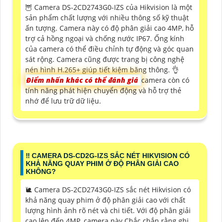
🦉 Camera DS-2CD2743G0-IZS của Hikvision là một
sản phẩm chất lượng với nhiều thông số kỹ thuật
ấn tượng. Camera này có độ phân giải cao 4MP, hỗ
trợ cả hồng ngoại và chống nước IP67. Ống kính
của camera có thể điều chỉnh tự động và góc quan
sát rộng. Camera cũng được trang bị công nghệ
nén hình H.265+ giúp tiết kiệm băng thông. 👌
Điểm nhấn khác có thể đánh giá
camera còn có
tính năng phát hiện chuyển động và hỗ trợ thẻ
nhớ để lưu trữ dữ liệu.
‼️ CAMERA DS-CD2G-IZS SẮC NÉT HIKVISION CÓ
KHẢ NĂNG QUAY PHIM Ở ĐỘ PHÂN GIẢI CAO
KHÔNG?
🐌 Camera DS-2CD2743G0-IZS sắc nét Hikvision có
khả năng quay phim ở độ phân giải cao với chất
lượng hình ảnh rõ nét và chi tiết. Với độ phân giải
cao lên đến 4MP, camera này Chắc chắn rằng ghi