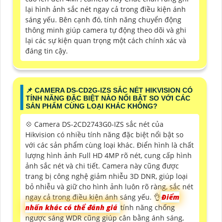
lại hình ảnh sắc nét ngay cả trong điều kiện ánh
sáng yếu. Bên cạnh đó, tính năng chuyển động
thông minh giúp camera tự động theo dõi và ghi
lại các sự kiện quan trọng một cách chính xác và
đáng tin cậy.
📌 CAMERA DS-CD2G-IZS SẮC NÉT HIKVISION CÓ
TÍNH NĂNG ĐẶC BIỆT NÀO NỔI BẬT SO VỚI CÁC
SẢN PHẨM CÙNG LOẠI KHÁC KHÔNG?
💠 Camera DS-2CD2743G0-IZS sắc nét của
Hikvision có nhiều tính năng đặc biệt nổi bật so
với các sản phẩm cùng loại khác. Điển hình là chất
lượng hình ảnh Full HD 4MP rõ nét, cung cấp hình
ảnh sắc nét và chi tiết. Camera này cũng được
trang bị công nghệ giảm nhiễu 3D DNR, giúp loại
bỏ nhiễu và giữ cho hình ảnh luôn rõ ràng, sắc nét
ngay cả trong điều kiện ánh sáng yếu. 👌
Điểm
nhấn khác có thể đánh giá
tính năng chống
ngược sáng WDR cũng giúp cân bằng ánh sáng,