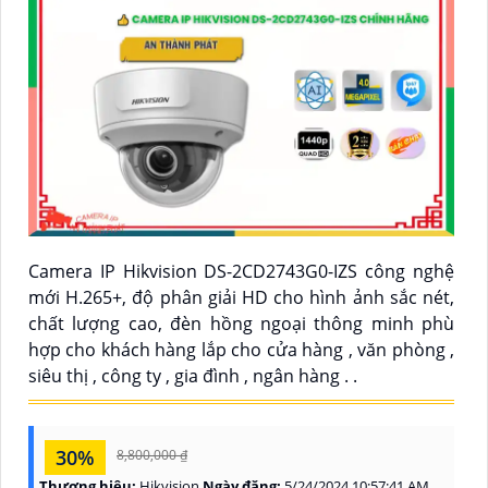
Camera IP Hikvision DS-2CD2743G0-IZS công nghệ
mới H.265+, độ phân giải HD cho hình ảnh sắc nét,
chất lượng cao, đèn hồng ngoại thông minh phù
hợp cho khách hàng lắp cho cửa hàng , văn phòng ,
siêu thị , công ty , gia đình , ngân hàng . .
30%
8,800,000 ₫
Thương hiệu:
Hikvision
Ngày đăng:
5/24/2024 10:57:41 AM