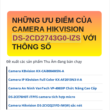
NHỮNG ƯU ĐIỂM CỦA
CAMERA HIKVISION
DS-2CD2743G0-IZS
VỚI
THÔNG SỐ
Đề xuất các sản phẩm Thu Âm đang bán chạy
Camera KBvision KX-CAi8004MSN-A
Camera IP Kbvision Full Color KX-AF2013N3-V-A
Camera An Ninh VanTech VP-406SIP Chức Năng Cao Cấp
DS-2CE76H0T-ITPFS camera tích hợp micro
Camera Hikvision DS-2CV2Q21FD-IW(W) sắc nét