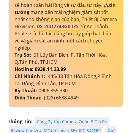
sẽ hoàn toàn hài lòng về sự đầu tư này. ⁂
tin
tưởng
mang đến trải nghiệm giám sát tốt
nhất cho không gian của bạn, Thiết Bị Camera
Hikvision
DS-2CD2743G0-IZS
từ An Thành
Phát sẽ là đối tác đáng tin cậy giúp bạn bảo
vệ và giám sát an ninh một cách chuyên
nghiệp.
Trụ Sở:
51 Lũy Bán Bích, P. Tân Thới Hòa,
Q.Tân Phú, TP.HCM
Hotline: 0938.11.23.99
Chi Nhánh 1:
445/38 Tân Hòa Đông,P Bình
Trị Đông, Bình Tân, TP HCM
Kỹ Thuật:
0906.855.330
Điện Thoại:
(028) 6688.4949
Thông Tin:
Công Ty Lắp Camera Quận 8 Giá Rẻ
Review Camera IMOU Cruiser SE+ IPC-S41FEP
Giới