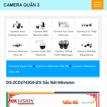
Camera Auto
Camera Wifi
Camera Full Color
Camera Lux Thấp
Traking Hikvision
Hikvision Báo
Hikvision
Hikvision
Động
Camera Hikvision
Camera Xoay 360
Camera Chống
Camera Wifi Báo
Ultra 4K
Hikvision
Trộm Hdparagon
Động Dahua
Camera Quan Sát
Camera Hikvision Giá Rẻ
Camera Hikvision
Ultra 4K
DS-2CD2743G0-IZS Sắc Nét Hikvision