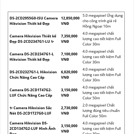
5.0 megapixel Ứng dụng
DS-2CD2955G0-ISU Camera
12,850,000
cho công trình giá rẻ
Hikvision Thiết kế Đẹp
VNĐ
Hồng Ngoại 10m
4.0 megapixel chất
Camera Hikvision Thiết kế
7,350,000
lượng cao tiết kiệm Full
Đẹp DS-2CD2347G1-LU ✨
VNĐ
Color 30m
4.0 megapixel chất
Camera DS-2CD2347G1-L
7,100,000
lượng cao tiết kiệm Full
Hikvision Thiết kế Đẹp
VNĐ
Color 30m
4.0 megapixel chất
DS-2CD2327G1-L Hikvision
6,020,000
lượng cao tiết kiệm Full
Chức Năng Cao Cấp
VNĐ
Color 30m
4.0 megapixel chất
Camera DS-2CD1T47G2-
3,150,000
lượng cao tiết kiệm Full
LUF Chức Năng Cao Cấp
VNĐ
Color 50m
2.0 megapixel Chất
✨ Camera Hikvision Sắc
2,730,000
lượng đúng tiêu chuẩn
Nét DS-2CD1T27G0-LUF
VNĐ
Full Color 50m
Camera Hikvision DS-
4.0 megapixel chất
3,150,000
2CD1347G2-LUF Hình Ảnh
lượng cao tiết kiệm Full
VNĐ
Đẹp
Color 30m