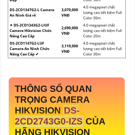
4.0 megapixel chất
DS-2CD1347G2-L Camera
3,070,000
lượng cao tiết kiệm Full
An Ninh Giá rẻ
VNĐ
Color 30m
✴ DS-2CD1343G2-LIUF
4.0 megapixel chất
2,690,000
Camera Hikvision Chức
lượng cao tiết kiệm Full
VNĐ
Năng Cao Cấp
Color 20m
DS-2CD1147G2-LUF
4.0 megapixel chất
3,110,000
Camera An Ninh Chức
lượng cao tiết kiệm Full
VNĐ
Năng Cao Cấp ✔
Color 30m
THÔNG SỐ QUAN
TRỌNG CAMERA
HIKVISION
DS-
2CD2743G0-IZS
CỦA
HÃNG HIKVISION