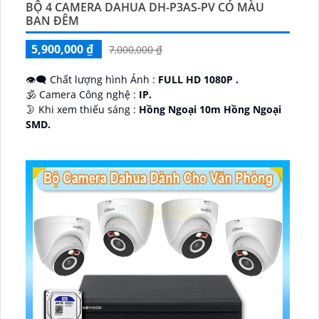
BỘ 4 CAMERA DAHUA DH-P3AS-PV CÓ MÀU
BAN ĐÊM
5,900,000 ₫
7,000,000 ₫
👁️‍🗨 Chất lượng hình Ảnh :
FULL HD 1080P .
🕉️ Camera Công nghệ :
IP.
🌛 Khi xem thiếu sáng :
Hồng Ngoại 10m Hồng Ngoại
SMD.
♊ Camera Thiết Kế
Dome Kim loại + Nhựa.
️💎 Chức Năng :
Thu Âm.