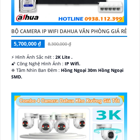
BỘ CAMERA IP WIFI DAHUA VĂN PHÒNG GIÁ RẺ
5,700,000 ₫
8,300,000 ₫
️⚡ Hình Ảnh Sắc nét :
2K Lite .
🌠 Công Nghệ Hình Ảnh :
IP Wifi.
❈ Tầm Nhìn Ban Đêm :
Hồng Ngoại 30m Hồng Ngoại
SMD.
🔩 Thiết Kế Camera
Dome Kim loại + Nhựa.
️✤ Khả Năng :
Thu Âm Và Loa.