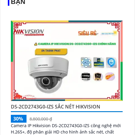
BẠN
DS-2CD2743G0-IZS SẮC NÉT HIKVISION
30%
8,800,000 ₫
Camera IP Hikvision DS-2CD2743G0-IZS công nghệ mới
H.265+, độ phân giải HD cho hình ảnh sắc nét, chất