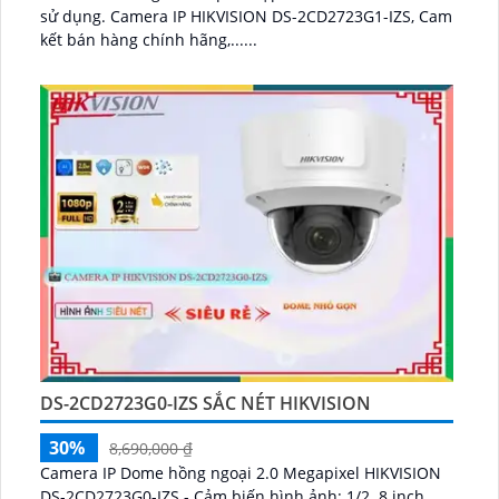
sử dụng. Camera IP HIKVISION DS-2CD2723G1-IZS, Cam
kết bán hàng chính hãng,......
DS-2CD2723G0-IZS SẮC NÉT HIKVISION
30%
8,690,000 ₫
Camera IP Dome hồng ngoại 2.0 Megapixel HIKVISION
DS-2CD2723G0-IZS - Cảm biến hình ảnh: 1/2. 8 inch