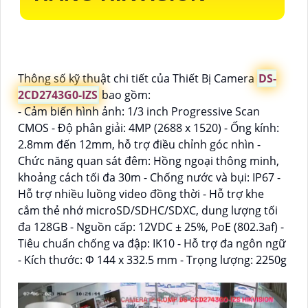
Thông số kỹ thuật chi tiết của Thiết Bị Camera
DS-
2CD2743G0-IZS
bao gồm:
- Cảm biến hình ảnh: 1/3 inch Progressive Scan
CMOS - Độ phân giải: 4MP (2688 x 1520) - Ống kính:
2.8mm đến 12mm, hỗ trợ điều chỉnh góc nhìn -
Chức năng quan sát đêm: Hồng ngoại thông minh,
khoảng cách tối đa 30m - Chống nước và bụi: IP67 -
Hỗ trợ nhiều luồng video đồng thời - Hỗ trợ khe
cắm thẻ nhớ microSD/SDHC/SDXC, dung lượng tối
đa 128GB - Nguồn cấp: 12VDC ± 25%, PoE (802.3af) -
Tiêu chuẩn chống va đập: IK10 - Hỗ trợ đa ngôn ngữ
- Kích thước: Φ 144 x 332.5 mm - Trọng lượng: 2250g