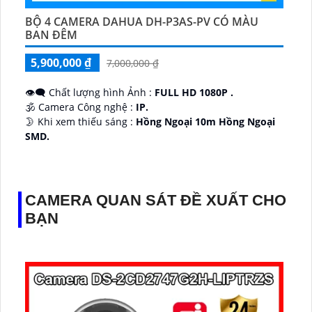
BỘ 4 CAMERA DAHUA DH-P3AS-PV CÓ MÀU
BAN ĐÊM
5,900,000 ₫
7,000,000 ₫
👁️‍🗨 Chất lượng hình Ảnh :
FULL HD 1080P .
🕉️ Camera Công nghệ :
IP.
🌛 Khi xem thiếu sáng :
Hồng Ngoại 10m Hồng Ngoại
SMD.
♊ Camera Thiết Kế
Dome Kim loại + Nhựa.
️💎 Chức Năng :
Thu Âm.
CAMERA QUAN SÁT ĐỀ XUẤT CHO
BẠN