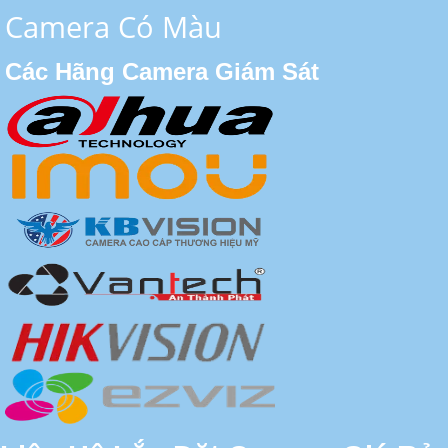
Camera Có Màu
Các Hãng Camera Giám Sát