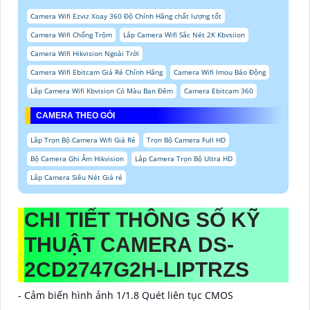
Camera Wifi Ezviz Xoay 360 Độ Chính Hãng chất lượng tốt
Camera Wifi Chống Trộm
Lắp Camera Wifi Sắc Nét 2K Kbvsiion
Camera Wifi Hikvision Ngoài Trời
Camera Wifi Ebitcam Giá Rẻ Chính Hãng
Camera Wifi Imou Báo Động
Lắp Camera Wifi Kbvision Có Màu Ban Đêm
Camera Ebitcam 360
CAMERA THEO GÓI
Lắp Trọn Bộ Camera Wifi Giá Rẻ
Trọn Bộ Camera Full HD
Bộ Camera Ghi Âm Hikvision
Lắp Camera Trọn Bộ Ultra HD
Lắp Camera Siêu Nét Giá rẻ
CHI TIẾT THÔNG SỐ KỸ
THUẬT CAMERA DS-
2CD2747G2H-LIPTRZS
- Cảm biến hình ảnh 1/1.8 Quét liên tục CMOS