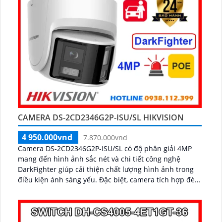
CAMERA DS-2CD2346G2P-ISU/SL HIKVISION
4 950.000vnd
7.870.000vnd
Camera DS-2CD2346G2P-ISU/SL có độ phân giải 4MP
mang đến hình ảnh sắc nét và chi tiết công nghệ
DarkFighter giúp cải thiện chất lượng hình ảnh trong
điều kiện ánh sáng yếu. Đặc biệt, camera tích hợp đèn
nhấp nháy báo động âm thanh cảnh báo kẻ xâm nhập
và âm thanh hai chiều, hỗ trợ giám sát an ninh hiệu
quả...