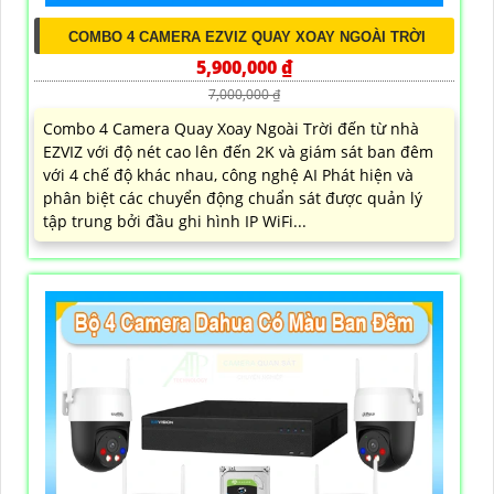
COMBO 4 CAMERA EZVIZ QUAY XOAY NGOÀI TRỜI
5,900,000 ₫
7,000,000 ₫
Combo 4 Camera Quay Xoay Ngoài Trời đến từ nhà
EZVIZ với độ nét cao lên đến 2K và giám sát ban đêm
với 4 chế độ khác nhau, công nghệ AI Phát hiện và
phân biệt các chuyển động chuẩn sát được quản lý
tập trung bởi đầu ghi hình IP WiFi...