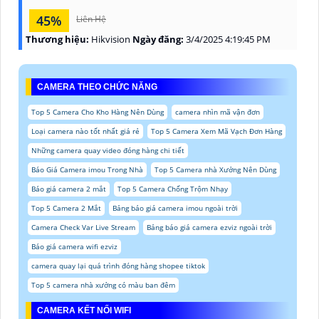
45%
Liên Hệ
Thương hiệu:
Hikvision
Ngày đăng:
3/4/2025 4:19:45 PM
CAMERA THEO CHỨC NĂNG
Top 5 Camera Cho Kho Hàng Nên Dùng
camera nhìn mã vận đơn
Loại camera nào tốt nhất giá rẻ
Top 5 Camera Xem Mã Vạch Đơn Hàng
Những camera quay video đóng hàng chi tiết
Báo Giá Camera imou Trong Nhà
Top 5 Camera nhà Xưởng Nên Dùng
Báo giá camera 2 mắt
Top 5 Camera Chống Trộm Nhạy
Top 5 Camera 2 Mắt
Bảng báo giá camera imou ngoài trời
Camera Check Var Live Stream
Bảng báo giá camera ezviz ngoài trời
Báo giá camera wifi ezviz
camera quay lại quá trình đóng hàng shopee tiktok
Top 5 camera nhà xưởng có màu ban đêm
CAMERA KẾT NỐI WIFI