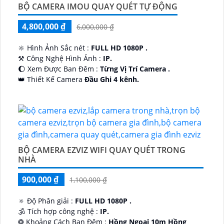
BỘ CAMERA IMOU QUAY QUÉT TỰ ĐỘNG
4,800,000 ₫
6,000,000 ₫
🔆 Hình Ảnh Sắc nét :
FULL HD 1080P .
⚒ Công Nghệ Hình Ảnh :
IP.
🌔 Xem Được Ban Đêm :
Từng Vị Trí Camera .
👑 Thiết Kế Camera
Đầu Ghi 4 kênh.
️🔮 Đặt Điểm :
Công Nghệ AI.
BỘ CAMERA EZVIZ WIFI QUAY QUÉT TRONG
NHÀ
900,000 ₫
1,100,000 ₫
🔅 Độ Phân giải :
FULL HD 1080P .
🕉️ Tích hợp công nghệ :
IP.
❂ Khoảng Cách Ban Đêm :
Hồng Ngoại 10m Hồng