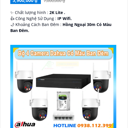
5,900,000 ₫
7,000,000 ₫
✨ Chất lượng hình :
2K Lite .
👍 Công Nghệ Sử Dụng :
IP Wifi.
🌙 Khoảng Cách Ban Đêm :
Hồng Ngoại 30m Có Màu
Ban Ðêm.
🕉️ Cấu Tạo Camera
IP67 xoay 360.
️📡 Ưu Điểm :
Thu Âm Và Loa.