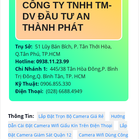
CÔNG TY TNHH TM-
DV ĐẦU TƯ AN
THÀNH PHÁT
Trụ Sở:
51 Lũy Bán Bích, P. Tân Thới Hòa,
Q.Tân Phú, TP.HCM
Hotline: 0938.11.23.99
Chi Nhánh 1:
445/38 Tân Hòa Đông,P. Bình
Trị Đông,Q. Bình Tân, TP. HCM
Kỹ Thuật:
0906.855.330
Điện Thoại:
(028) 6688.4949
Thông Tin:
Lắp Đặt Trọn Bộ Camera Giá Rẻ
Hướng
Dẫn Cài Đặt Camera Wifi Giấu Kín Trên Điện Thoại
Lắp
Đặt Camera Giám Sát Quận 12
Camera Wifi Dùng Công