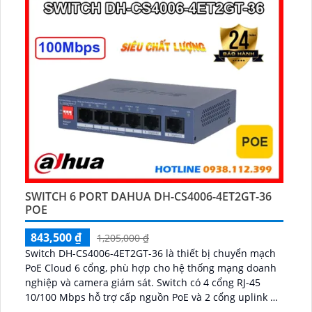
SWITCH 6 PORT DAHUA DH-CS4006-4ET2GT-36
POE
843,500 ₫
1,205,000 ₫
Switch DH-CS4006-4ET2GT-36 là thiết bị chuyển mạch
PoE Cloud 6 cổng, phù hợp cho hệ thống mạng doanh
nghiệp và camera giám sát. Switch có 4 cổng RJ-45
10/100 Mbps hỗ trợ cấp nguồn PoE và 2 cổng uplink RJ-
45 10/100/1000 Mbps, giúp truyền dữ liệu ổn định,