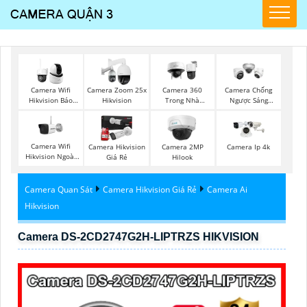
Camera Wifi
Camera Zoom 25x
Camera 360
Camera Chống
Hikvision Báo
Hikvision
Trong Nhà
Ngược Sáng
Động
Hikvision
Hikvision
Camera Wifi
Camera Hikvision
Camera 2MP
Camera Ip 4k
Hikvision Ngoài
Giá Rẻ
Hilook
Trời
Camera Quan Sát
Camera Hikvision Giá Rẻ
Camera Ai
Hikvision
Camera DS-2CD2747G2H-LIPTRZS HIKVISION