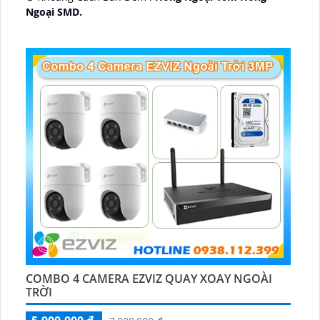
Ngoại SMD.
🛡 Mẫu Camera
Dome Kim loại + Nhựa.
️📢 Ưu Điểm :
Thu Âm.
COMBO 4 CAMERA EZVIZ QUAY XOAY NGOÀI
TRỜI