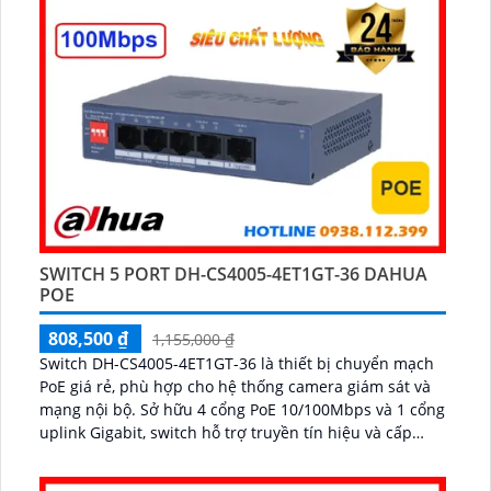
SWITCH 5 PORT DH-CS4005-4ET1GT-36 DAHUA
POE
808,500 ₫
1,155,000 ₫
Switch DH-CS4005-4ET1GT-36 là thiết bị chuyển mạch
PoE giá rẻ, phù hợp cho hệ thống camera giám sát và
mạng nội bộ. Sở hữu 4 cổng PoE 10/100Mbps và 1 cổng
uplink Gigabit, switch hỗ trợ truyền tín hiệu và cấp
nguồn lên đến 250m, giúp kết nối linh hoạt, ổn định...