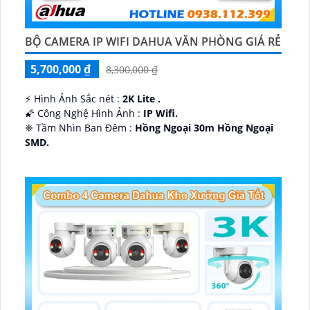
BỘ CAMERA IP WIFI DAHUA VĂN PHÒNG GIÁ RẺ
5,700,000 ₫
8,300,000 ₫
️⚡ Hình Ảnh Sắc nét :
2K Lite .
🌠 Công Nghệ Hình Ảnh :
IP Wifi.
❈ Tầm Nhìn Ban Đêm :
Hồng Ngoại 30m Hồng Ngoại
SMD.
🔩 Thiết Kế Camera
Dome Kim loại + Nhựa.
️✤ Khả Năng :
Thu Âm Và Loa.