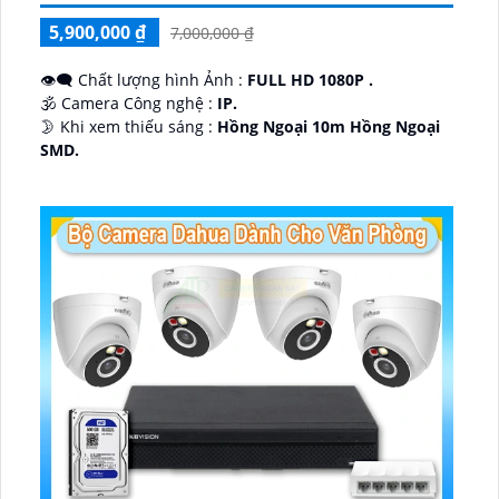
5,900,000 ₫
7,000,000 ₫
👁️‍🗨 Chất lượng hình Ảnh :
FULL HD 1080P .
🕉️ Camera Công nghệ :
IP.
🌛 Khi xem thiếu sáng :
Hồng Ngoại 10m Hồng Ngoại
SMD.
♊ Camera Thiết Kế
Dome Kim loại + Nhựa.
️💎 Chức Năng :
Thu Âm.