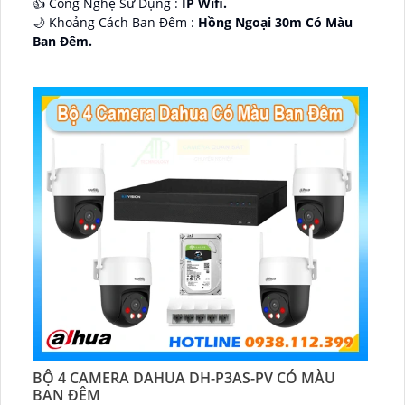
👍 Công Nghệ Sử Dụng :
IP Wifi.
🌙 Khoảng Cách Ban Đêm :
Hồng Ngoại 30m Có Màu
Ban Ðêm.
🕉️ Cấu Tạo Camera
IP67 xoay 360.
️📡 Ưu Điểm :
Thu Âm Và Loa.
BỘ 4 CAMERA DAHUA DH-P3AS-PV CÓ MÀU
BAN ĐÊM