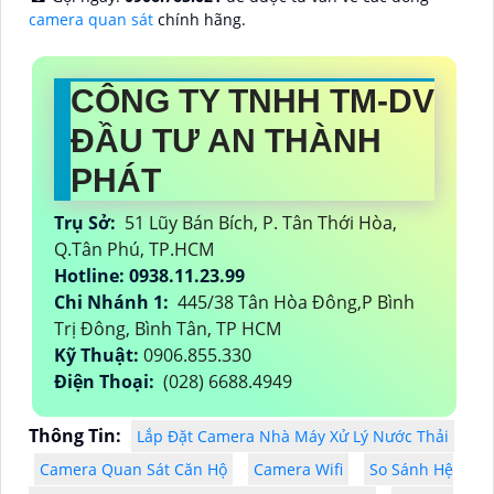
camera quan sát
chính hãng.
CÔNG TY TNHH TM-DV
ĐẦU TƯ AN THÀNH
PHÁT
Trụ Sở:
51 Lũy Bán Bích, P. Tân Thới Hòa,
Q.Tân Phú, TP.HCM
Hotline: 0938.11.23.99
Chi Nhánh 1:
445/38 Tân Hòa Đông,P Bình
Trị Đông, Bình Tân, TP HCM
Kỹ Thuật:
0906.855.330
Điện Thoại:
(028) 6688.4949
Thông Tin:
Lắp Đặt Camera Nhà Máy Xử Lý Nước Thải
Camera Quan Sát Căn Hộ
Camera Wifi
So Sánh Hệ