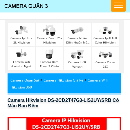
Camera Nhận
Camera Ip Ultra
Camera Zoom 25x
Camera Ip AI Full
Diện Khuôn Mặt
2k Hikvision
Hikvision
Color Hikvision
Hikvision
Camera Wifi
Camera Đàm
Camera Ip 3k
Camera Zoom
Hikvision Ngoài
Thoại 2 Chiều
Vanech
25X
Trời
Hikvision
Camera Quan Sát
Camera Hikvision Giá Rẻ
Camera Wifi
Hikvision 360
Camera Hikvision DS-2CD2T47G3-LIS2UY/SRB Có
Màu Ban Đêm