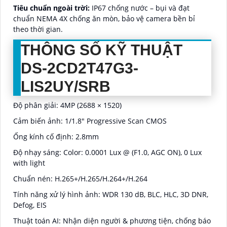
Tiêu chuẩn ngoài trời:
IP67 chống nước – bụi và đạt
chuẩn NEMA 4X chống ăn mòn, bảo vệ camera bền bỉ
theo thời gian.
THÔNG SỐ KỸ THUẬT
DS-2CD2T47G3-
LIS2UY/SRB
Độ phân giải: 4MP (2688 × 1520)
Cảm biến ảnh: 1/1.8" Progressive Scan CMOS
Ống kính cố định: 2.8mm
Độ nhạy sáng: Color: 0.0001 Lux @ (F1.0, AGC ON), 0 Lux
with light
Chuẩn nén: H.265+/H.265/H.264+/H.264
Tính năng xử lý hình ảnh: WDR 130 dB, BLC, HLC, 3D DNR,
Defog, EIS
Thuật toán AI: Nhận diện người & phương tiện, chống báo