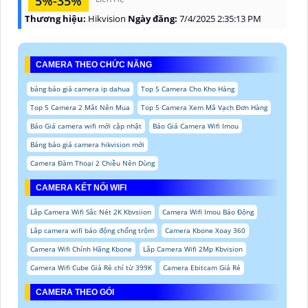
5%-35%
Thương hiệu:
Hikvision
Ngày đăng:
7/4/2025 2:35:13 PM
CAMERA THEO CHỨC NĂNG
bảng báo giá camera ip dahua
Top 5 Camera Cho Kho Hàng
Top 5 Camera 2 Mắt Nên Mua
Top 5 Camera Xem Mã Vạch Đơn Hàng
Báo Giá camera wifi mới cập nhật
Báo Giá Camera Wifi Imou
Bảng báo giá camera hikvision mới
Camera Đàm Thoại 2 Chiều Nên Dùng
CAMERA KẾT NỐI WIFI
Lắp Camera Wifi Sắc Nét 2K Kbvsiion
Camera Wifi Imou Báo Động
Lắp camera wifi báo động chống trộm
Camera Kbone Xoay 360
Camera Wifi Chính Hãng Kbone
Lắp Camera Wifi 2Mp Kbvision
Camera Wifi Cube Giá Rẻ chỉ từ 399K
Camera Ebitcam Giá Rẻ
CAMERA THEO GÓI