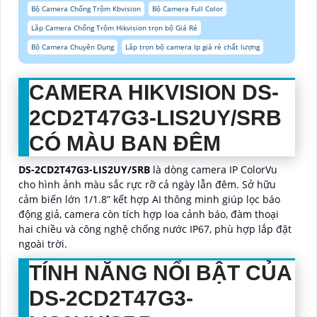
Bộ Camera Chống Trộm Kbvision
Bộ Camera Full Color
Lắp Camera Chống Trộm Hikvision trọn bộ Giá Rẻ
Bộ Camera Chuyên Dụng
Lắp trọn bộ camera Ip giá rẻ chất lượng
CAMERA HIKVISION DS-
2CD2T47G3-LIS2UY/SRB
CÓ MÀU BAN ĐÊM
DS-2CD2T47G3-LIS2UY/SRB
là dòng camera IP ColorVu
cho hình ảnh màu sắc rực rỡ cả ngày lẫn đêm. Sở hữu
cảm biến lớn 1/1.8” kết hợp AI thông minh giúp lọc báo
động giả, camera còn tích hợp loa cảnh báo, đàm thoại
hai chiều và công nghệ chống nước IP67, phù hợp lắp đặt
ngoài trời.
TÍNH NĂNG NỔI BẬT CỦA
DS-2CD2T47G3-