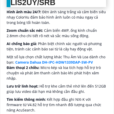
LIS2UY/SRB
Hình ảnh màu 24/7:
Đèn ánh sáng trắng và cảm biến siêu
nhạy ColorVu đảm bảo hình ảnh luôn có màu ngay cả
trong bóng tối hoàn toàn.
Zoom chuẩn sắc nét:
Cảm biến 4MP, ống kính chuẩn
2.8mm cho chi tiết rõ nét và sắc màu sống động.
AI chống báo giả:
Phân biệt chính xác người và phương
tiện, tránh các cảnh báo sai từ lá cây hay động vật.
Một số lựa chọn chất lượng khác Thu Âm Và Loa dành cho
bạn:
Camera Dahua DH-IPC-HDW1339DAP-SW-PV
Đàm thoại 2 chiều:
Micro kép và loa tích hợp hỗ trợ trò
chuyện và phát âm thanh cảnh báo khi phát hiện xâm
nhập.
Lưu trữ linh hoạt:
Hỗ trợ khe cắm thẻ nhớ lên đến 512GB
giúp lưu video dài hạn mà không cần đầu ghi.
Tìm kiếm thông minh:
Kết hợp đầu ghi NXI-K với
firmware từ V4.82 hỗ trợ tìm nhanh đối tượng qua chức
năng AcuSearch.