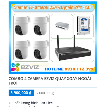
COMBO 4 CAMERA EZVIZ QUAY XOAY NGOÀI
TRỜI
5,900,000 ₫
7,000,000 ₫
✨ Chất lượng hình :
2K Lite .