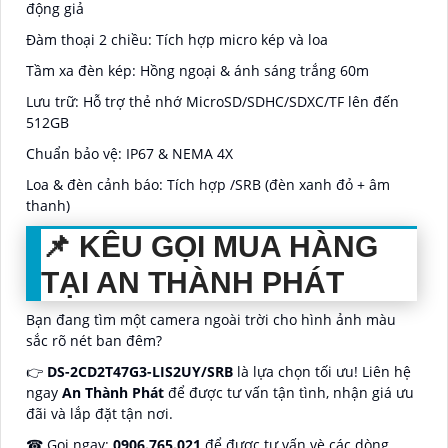
động giả
Đàm thoại 2 chiều: Tích hợp micro kép và loa
Tầm xa đèn kép: Hồng ngoại & ánh sáng trắng 60m
Lưu trữ: Hỗ trợ thẻ nhớ MicroSD/SDHC/SDXC/TF lên đến
512GB
Chuẩn bảo vệ: IP67 & NEMA 4X
Loa & đèn cảnh báo: Tích hợp /SRB (đèn xanh đỏ + âm
thanh)
📌 KÊU GỌI MUA HÀNG
TẠI AN THÀNH PHÁT
Bạn đang tìm một camera ngoài trời cho hình ảnh màu
sắc rõ nét ban đêm?
👉
DS-2CD2T47G3-LIS2UY/SRB
là lựa chọn tối ưu! Liên hệ
ngay
An Thành Phát
để được tư vấn tận tình, nhận giá ưu
đãi và lắp đặt tận nơi.
☎ Gọi ngay:
0906.765.021
để được tư vấn vè các dòng