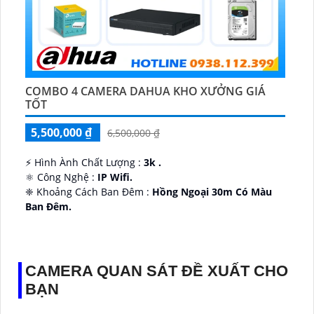
COMBO 4 CAMERA DAHUA KHO XƯỞNG GIÁ
TỐT
5,500,000 ₫
6,500,000 ₫
️⚡ Hình Ành Chất Lượng :
3k .
⚛️ Công Nghệ :
IP Wifi.
❈ Khoảng Cách Ban Đêm :
Hồng Ngoại 30m Có Màu
Ban Ðêm.
👑 Thiết Kế Camera
Xoay 360.
️✔️ Ưu Điểm :
Thu Âm Và Loa.
CAMERA QUAN SÁT ĐỀ XUẤT CHO
BẠN