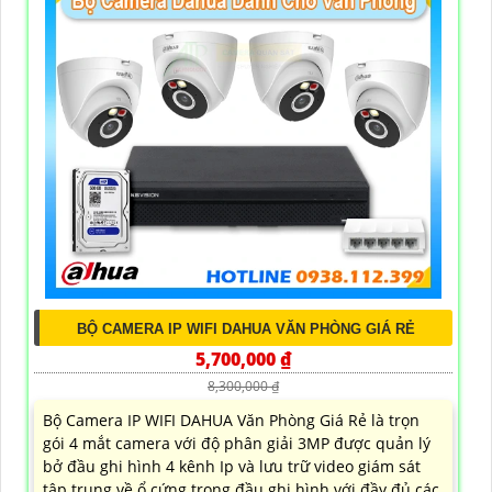
BỘ CAMERA IP WIFI DAHUA VĂN PHÒNG GIÁ RẺ
5,700,000 ₫
8,300,000 ₫
Bộ Camera IP WIFI DAHUA Văn Phòng Giá Rẻ là trọn
gói 4 mắt camera với độ phân giải 3MP được quản lý
bở đầu ghi hình 4 kênh Ip và lưu trữ video giám sát
tập trung về ổ cứng trong đầu ghi hình với đầy đủ các