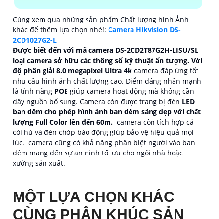
Cùng xem qua những sản phẩm Chất lượng hình Ảnh
khác để thêm lựa chọn nhé!:
Camera Hikvision DS-
2CD1027G2-L
Được biết đến với mã camera DS-2CD2T87G2H-LISU/SL
loại camera sở hữu các thông số kỹ thuật ấn tượng.
Với
độ phân giải 8.0 megapixel Ultra 4k
camera đáp ứng tốt
nhu cầu hình ảnh chất lượng cao. Điểm đáng nhấn mạnh
là tính năng
POE
giúp camera hoạt động mà không cần
dây nguồn bổ sung. Camera còn được trang bị đèn
LED
ban đêm cho phép hình ảnh ban đêm sáng đẹp với chất
lượng Full Color lên đến 60m.
camera còn tích hợp cả
còi hú và đèn chớp báo động giúp bảo vệ hiệu quả mọi
lúc.
camera cũng có khả năng phân biệt người vào ban
đêm mang đến sự an ninh tối ưu cho ngôi nhà hoặc
xưởng sản xuất.
MỘT LỰA CHỌN KHÁC
CÙNG PHÂN KHÚC SẢN