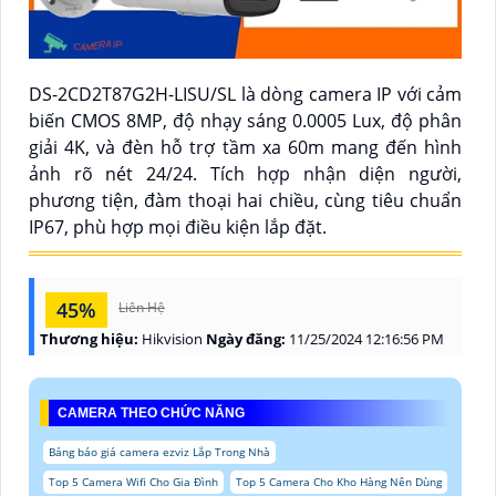
DS-2CD2T87G2H-LISU/SL là dòng camera IP với cảm
biến CMOS 8MP, độ nhạy sáng 0.0005 Lux, độ phân
giải 4K, và đèn hỗ trợ tầm xa 60m mang đến hình
ảnh rõ nét 24/24. Tích hợp nhận diện người,
phương tiện, đàm thoại hai chiều, cùng tiêu chuẩn
IP67, phù hợp mọi điều kiện lắp đặt.
45%
Liên Hệ
Thương hiệu:
Hikvision
Ngày đăng:
11/25/2024 12:16:56 PM
CAMERA THEO CHỨC NĂNG
Bảng báo giá camera ezviz Lắp Trong Nhà
Top 5 Camera Wifi Cho Gia Đình
Top 5 Camera Cho Kho Hàng Nên Dùng