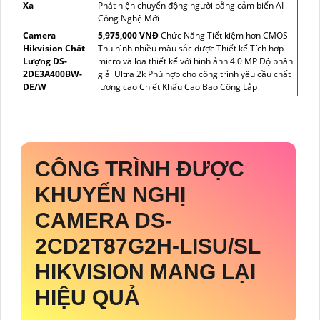
Xa
Phát hiện chuyển động người bằng cảm biến AI
Công Nghệ Mới
Camera
5,975,000 VNĐ
Chức Năng Tiết kiệm hơn CMOS
Hikvision Chất
Thu hình nhiều màu sắc được Thiết kế Tích hợp
Lượng DS-
micro và loa thiết kế với hình ảnh 4.0 MP Độ phân
2DE3A400BW-
giải Ultra 2k Phù hợp cho công trình yêu cầu chất
DE/W
lượng cao Chiết Khấu Cao Bao Công Lắp
CÔNG TRÌNH ĐƯỢC
KHUYẾN NGHỊ
CAMERA
DS-
2CD2T87G2H-LISU/SL
HIKVISION MANG LẠI
HIỆU QUẢ