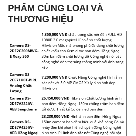
PHẨM CÙNG LOẠI VÀ
THƯƠNG HIỆU
1,350,000 VNĐ
chất lượng sắc nét đến FULL HD
1080P 2.0 megapixel Hình ảnh chất lượng
Camera DS-
Hikvision Mẫu mã phong phú đa dạng chất lượng
2DE2C200MWG-
chiết khấu cao Xem được ban đêm Hồng Ngoại
E Xoay 360
30m ban đêm chất lượng tốt Công nghệ nỗi bật
công nghệ đèn trợ sáng thông minh với ánh sang
kép
Camera DS-
7,200,000 VNĐ
Chức Năng Công nghệ hình ảnh
2CE71H0T-PIRL
sắc nét với 5.0 MP CMOS Xử lý hình ảnh đẹp
Analog Chất
Hikvision
Lượng
Camera DS-
26,450,000 VNĐ
Hikvision Chất Lượng hình ảnh
2DE7A232IW-
ban đêm Hồng Ngoại 150m chống trộm ban đêm
AEB Seepdome
tốt được Thiết kế Có đèn led ban đêm
23,230,000 VNĐ
Hình ảnh ban đêm Hồng Ngoại
Camera DS-
150m camera ban đêm hiệu quả khả năng Còi và
2DE7A425IW-
nháy đèn khi phát hiện chuyển động Công nghệ
AEB Hồng Ngoại
hình Ảnh IP Hình ảnh sắc nét Công nghệ nỗi bật