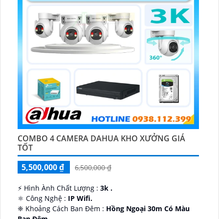
COMBO 4 CAMERA DAHUA KHO XƯỞNG GIÁ
TỐT
5,500,000 ₫
6,500,000 ₫
️⚡ Hình Ành Chất Lượng :
3k .
⚛️ Công Nghệ :
IP Wifi.
❈ Khoảng Cách Ban Đêm :
Hồng Ngoại 30m Có Màu
Ban Ðêm.