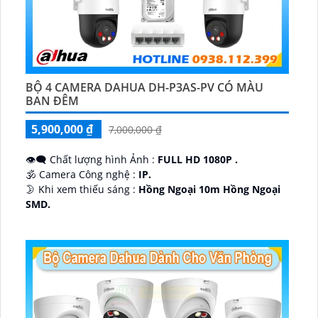
BỘ 4 CAMERA DAHUA DH-P3AS-PV CÓ MÀU
BAN ĐÊM
5,900,000 ₫
7,000,000 ₫
👁️‍🗨 Chất lượng hình Ảnh :
FULL HD 1080P .
🕉️ Camera Công nghệ :
IP.
🌛 Khi xem thiếu sáng :
Hồng Ngoại 10m Hồng Ngoại
SMD.
♊ Camera Thiết Kế
Dome Kim loại + Nhựa.
️💎 Chức Năng :
Thu Âm.