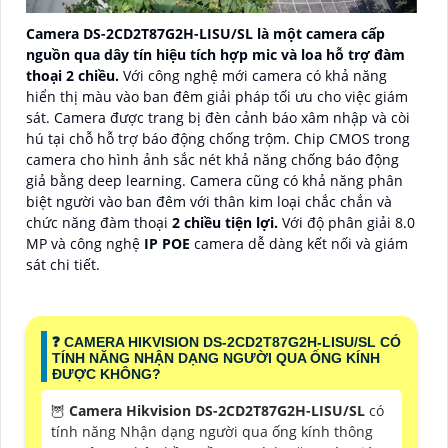
Camera DS-2CD2T87G2H-LISU/SL là một camera cấp
nguồn qua dây tín hiệu tích hợp mic và loa hỗ trợ đàm
thoại 2 chiều.
Với công nghệ mới camera có khả năng
hiển thị màu vào ban đêm giải pháp tối ưu cho việc giám
sát. Camera được trang bị đèn cảnh báo xâm nhập và còi
hú tại chỗ hỗ trợ báo động chống trộm. Chip CMOS trong
camera cho hình ảnh sắc nét khả năng chống báo động
giả bằng deep learning. Camera cũng có khả năng phân
biệt người vào ban đêm với thân kim loại chắc chắn và
chức năng đàm thoại
2 chiều tiện lợi.
Với độ phân giải 8.0
MP và công nghệ
IP POE
camera dễ dàng kết nối và giám
sát chi tiết.
❓ CAMERA HIKVISION DS-2CD2T87G2H-LISU/SL CÓ
TÍNH NĂNG NHẬN DẠNG NGƯỜI QUA ỐNG KÍNH
ĐƯỢC KHÔNG?
🦉
Camera Hikvision DS-2CD2T87G2H-LISU/SL
có
tính năng Nhận dạng người qua ống kính thông