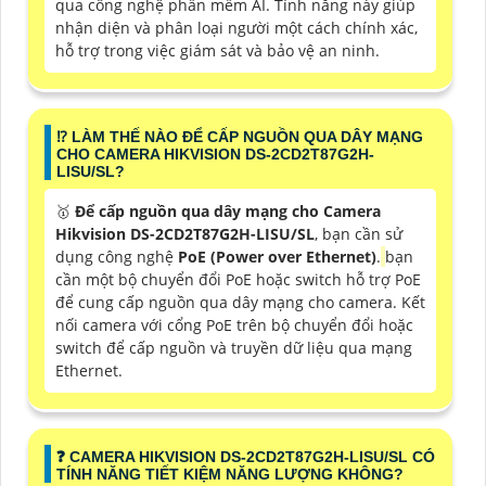
qua công nghệ phần mềm AI. Tính năng này giúp
nhận diện và phân loại người một cách chính xác,
hỗ trợ trong việc giám sát và bảo vệ an ninh.
⁉️ LÀM THẾ NÀO ĐỂ CẤP NGUỒN QUA DÂY MẠNG
CHO CAMERA HIKVISION DS-2CD2T87G2H-
LISU/SL?
🥇
Để cấp nguồn qua dây mạng cho Camera
Hikvision DS-2CD2T87G2H-LISU/SL
, bạn cần sử
dụng công nghệ
PoE (Power over Ethernet)
.
bạn
cần một bộ chuyển đổi PoE hoặc switch hỗ trợ PoE
để cung cấp nguồn qua dây mạng cho camera. Kết
nối camera với cổng PoE trên bộ chuyển đổi hoặc
switch để cấp nguồn và truyền dữ liệu qua mạng
Ethernet.
️❓ CAMERA HIKVISION DS-2CD2T87G2H-LISU/SL CÓ
TÍNH NĂNG TIẾT KIỆM NĂNG LƯỢNG KHÔNG?