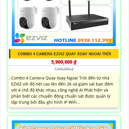
COMBO 4 CAMERA EZVIZ QUAY XOAY NGOÀI TRỜI
5,900,000 ₫
7,000,000 ₫
Combo 4 Camera Quay Xoay Ngoài Trời đến từ nhà
EZVIZ với độ nét cao lên đến 2K và giám sát ban đêm
với 4 chế độ khác nhau, công nghệ AI Phát hiện và
phân biệt các chuyển động chuẩn sát được quản lý
tập trung bởi đầu ghi hình IP WiFi...