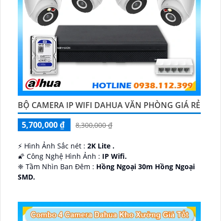
BỘ CAMERA IP WIFI DAHUA VĂN PHÒNG GIÁ RẺ
5,700,000 ₫
8,300,000 ₫
️⚡ Hình Ảnh Sắc nét :
2K Lite .
🌠 Công Nghệ Hình Ảnh :
IP Wifi.
❈ Tầm Nhìn Ban Đêm :
Hồng Ngoại 30m Hồng Ngoại
SMD.
🔩 Thiết Kế Camera
Dome Kim loại + Nhựa.
️✤ Khả Năng :
Thu Âm Và Loa.