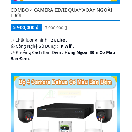
COMBO 4 CAMERA EZVIZ QUAY XOAY NGOÀI
TRỜI
5,900,000 ₫
7,000,000 ₫
✨ Chất lượng hình :
2K Lite .
👍 Công Nghệ Sử Dụng :
IP Wifi.
🌙 Khoảng Cách Ban Đêm :
Hồng Ngoại 30m Có Màu
Ban Ðêm.
🕉️ Cấu Tạo Camera
IP67 xoay 360.
️📡 Ưu Điểm :
Thu Âm Và Loa.