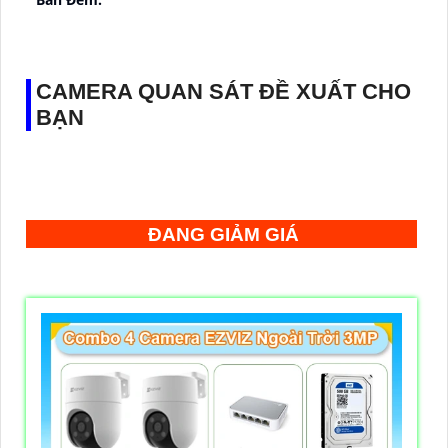
👑 Thiết Kế Camera
Xoay 360.
️✔️ Ưu Điểm :
Thu Âm Và Loa.
CAMERA QUAN SÁT ĐỀ XUẤT CHO
BẠN
ĐANG GIẢM GIÁ