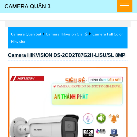
Camera Quan Sát
Camera Hikvision Giá Rẻ
Camera Full Color
Hikvision
Camera HIKVISION DS-2CD2T87G2H-LISU/SL 8MP