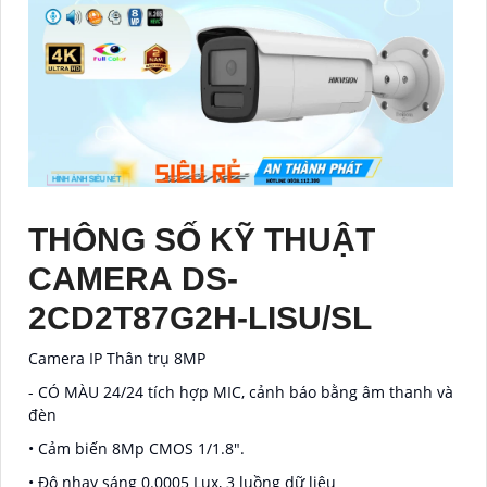
THÔNG SỐ KỸ THUẬT
CAMERA DS-
2CD2T87G2H-LISU/SL
Camera IP Thân trụ 8MP
- CÓ MÀU 24/24 tích hợp MIC, cảnh báo bằng âm thanh và
đèn
• Cảm biến 8Mp CMOS 1/1.8".
• Độ nhạy sáng 0.0005 Lux, 3 luồng dữ liệu