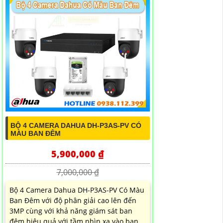
BỘ 4 CAMERA DAHUA DH-P3AS-PV CÓ
MÀU BAN ĐÊM
5,900,000 ₫
7,000,000 ₫
Bộ 4 Camera Dahua DH-P3AS-PV Có Màu
Ban Đêm với độ phân giải cao lên đến
3MP cùng với khả năng giám sát ban
đêm hiệu quả với tầm nhìn xa vào ban