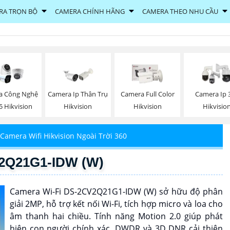
RA TRỌN BỘ
CAMERA CHÍNH HÃNG
CAMERA THEO NHU CẦU
a Công Nghệ
Camera Ip Thân Trụ
Camera Full Color
Camera Ip 
5 Hikvision
Hikvision
Hikvision
Hikvisio
Camera Wifi Hikvision Ngoài Trời 360
V2Q21G1-IDW (W)
Camera Wi-Fi DS-2CV2Q21G1-IDW (W) sở hữu độ phân
giải 2MP, hỗ trợ kết nối Wi-Fi, tích hợp micro và loa cho
âm thanh hai chiều. Tính năng Motion 2.0 giúp phát
hiện con người chính xác. DWDR và 3D DNR cải thiện