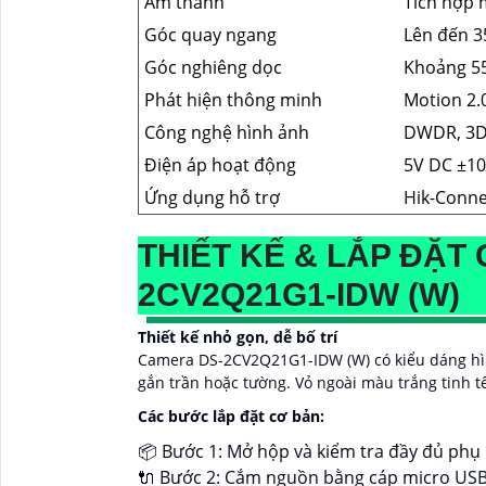
Âm thanh
Tích hợp m
Góc quay ngang
Lên đến 3
Góc nghiêng dọc
Khoảng 5
Phát hiện thông minh
Motion 2.
Công nghệ hình ảnh
DWDR, 3
Điện áp hoạt động
5V DC ±10
Ứng dụng hỗ trợ
Hik-Conne
THIẾT KẾ & LẮP ĐẶT 
2CV2Q21G1-IDW (W)
Thiết kế nhỏ gọn, dễ bố trí
Camera DS-2CV2Q21G1-IDW (W) có kiểu dáng hình
gắn trần hoặc tường. Vỏ ngoài màu trắng tinh tế
Các bước lắp đặt cơ bản:
📦 Bước 1: Mở hộp và kiểm tra đầy đủ phụ 
🔌 Bước 2: Cắm nguồn bằng cáp micro USB