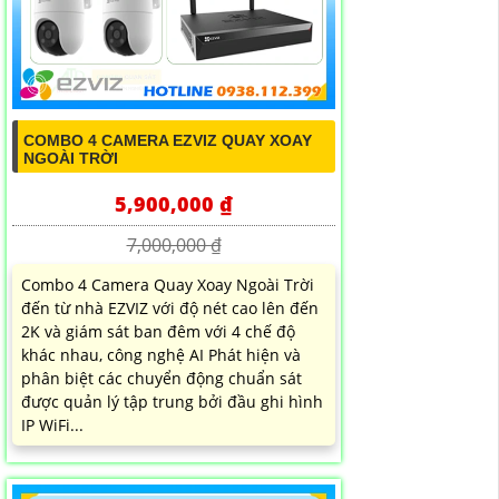
COMBO 4 CAMERA EZVIZ QUAY XOAY
NGOÀI TRỜI
5,900,000 ₫
7,000,000 ₫
Combo 4 Camera Quay Xoay Ngoài Trời
đến từ nhà EZVIZ với độ nét cao lên đến
2K và giám sát ban đêm với 4 chế độ
khác nhau, công nghệ AI Phát hiện và
phân biệt các chuyển động chuẩn sát
được quản lý tập trung bởi đầu ghi hình
IP WiFi...