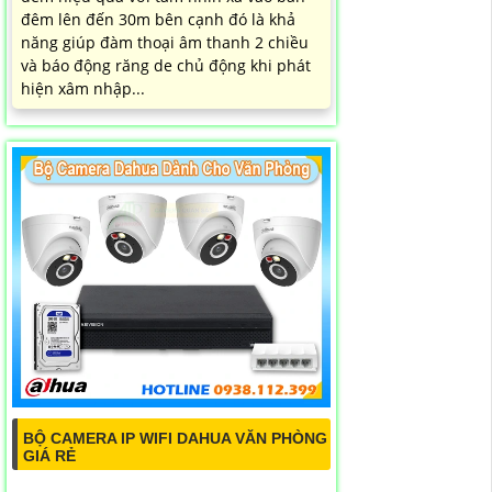
đêm lên đến 30m bên cạnh đó là khả
năng giúp đàm thoại âm thanh 2 chiều
và báo động răng de chủ động khi phát
hiện xâm nhập...
BỘ CAMERA IP WIFI DAHUA VĂN PHÒNG
GIÁ RẺ