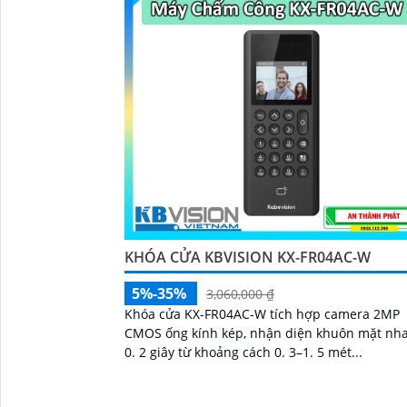
KHÓA CỬA KBVISION KX-FR04AC-W
5%-35%
3,060,000 ₫
Khóa cửa KX-FR04AC-W tích hợp camera 2MP
CMOS ống kính kép, nhận diện khuôn mặt nh
0. 2 giây từ khoảng cách 0. 3–1. 5 mét...