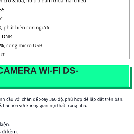
icro & loa, hỗ trợ đàm thoại hai chiều
55°
5°
0, phát hiện con người
D DNR
%, cổng micro USB
ct
CAMERA WI-FI DS-
 cầu với chân đế xoay 360 độ, phù hợp để lắp đặt trên bàn,
, hài hòa với không gian nội thất trong nhà.
kiện.
 đi kèm.