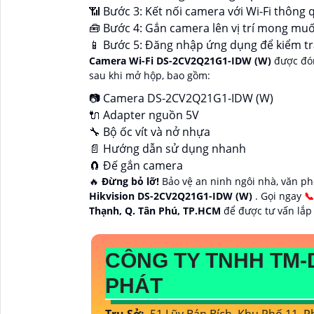
📶 Bước 3: Kết nối camera với Wi-Fi thông
🧰 Bước 4: Gắn camera lên vị trí mong muố
📱 Bước 5: Đăng nhập ứng dụng để kiểm tra
Camera Wi-Fi DS-2CV2Q21G1-IDW (W)
được đón
sau khi mở hộp, bao gồm:
📷 Camera DS-2CV2Q21G1-IDW (W)
🔌 Adapter nguồn 5V
🔧 Bộ ốc vít và nở nhựa
📄 Hướng dẫn sử dụng nhanh
🧲 Đế gắn camera
🔥
Đừng bỏ lỡ!
Bảo vệ an ninh ngôi nhà, văn p
Hikvision DS-2CV2Q21G1-IDW (W)
. Gọi ngay

Thạnh, Q. Tân Phú, TP.HCM
để được tư vấn lắp
CÔNG TY TNHH TM-
PHÁT