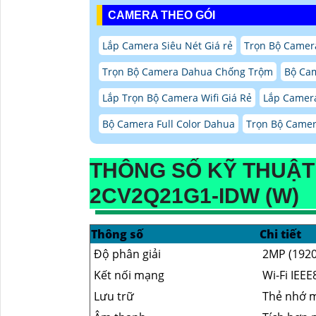
CAMERA THEO GÓI
Lắp Camera Siêu Nét Giá rẻ
Trọn Bộ Camera
Trọn Bộ Camera Dahua Chống Trộm
Bộ Ca
Lắp Trọn Bộ Camera Wifi Giá Rẻ
Lắp Camera
Bộ Camera Full Color Dahua
Trọn Bộ Camera
THÔNG SỐ KỸ THUẬT 
2CV2Q21G1-IDW (W)
Thông số
Chi tiết
Độ phân giải
2MP (1920
Kết nối mạng
Wi-Fi IEE
Lưu trữ
Thẻ nhớ m