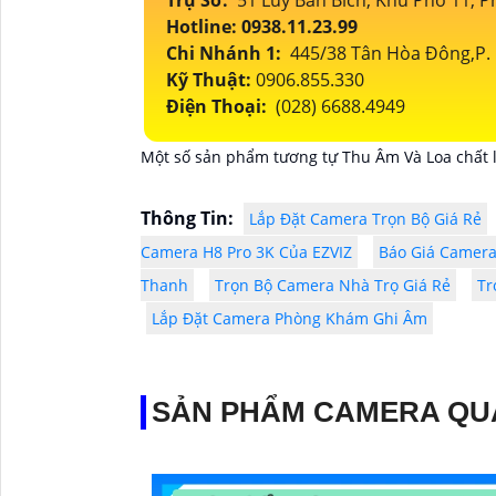
Trụ Sở:
51 Lũy Bán Bích, Khu Phố 11,
Hotline: 0938.11.23.99
Chi Nhánh 1:
445/38 Tân Hòa Đông,P. 
Kỹ Thuật:
0906.855.330
Điện Thoại:
(028) 6688.4949
Một số sản phẩm tương tự Thu Âm Và Loa chất l
Thông Tin:
Lắp Đặt Camera Trọn Bộ Giá Rẻ
Camera H8 Pro 3K Của EZVIZ
Báo Giá Camera 
Thanh
Trọn Bộ Camera Nhà Trọ Giá Rẻ
Tr
Lắp Đặt Camera Phòng Khám Ghi Âm
SẢN PHẨM CAMERA QU