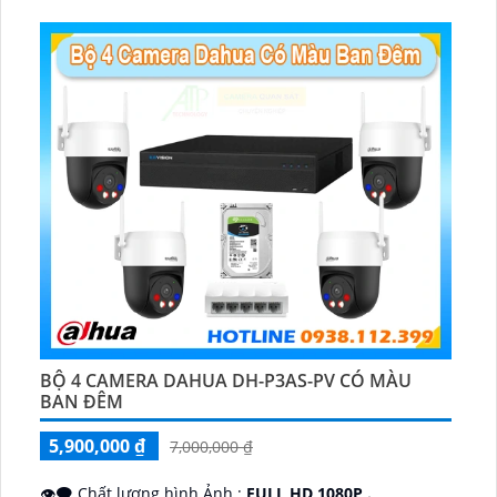
️📡 Ưu Điểm :
Thu Âm Và Loa.
BỘ 4 CAMERA DAHUA DH-P3AS-PV CÓ MÀU
BAN ĐÊM
5,900,000 ₫
7,000,000 ₫
👁️‍🗨 Chất lượng hình Ảnh :
FULL HD 1080P .