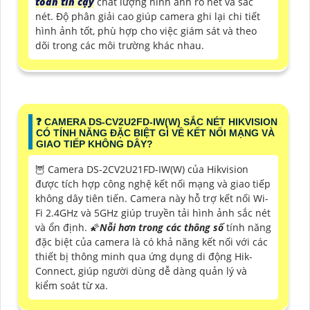
toàn tin cậy
chất lượng hình ảnh rõ nét và sắc
nét. Độ phân giải cao giúp camera ghi lại chi tiết
hình ảnh tốt, phù hợp cho việc giám sát và theo
dõi trong các môi trường khác nhau.
❓ CAMERA DS-CV2U2FD-IW(W) SẮC NÉT HIKVISION
CÓ TÍNH NĂNG ĐẶC BIỆT GÌ VỀ KẾT NỐI MẠNG VÀ
GIAO TIẾP KHÔNG DÂY?
🦉 Camera DS-2CV2U21FD-IW(W) của Hikvision
được tích hợp công nghệ kết nối mạng và giao tiếp
không dây tiên tiến. Camera này hỗ trợ kết nối Wi-
Fi 2.4GHz và 5GHz giúp truyền tải hình ảnh sắc nét
và ổn định. 🌠
Nỗi hơn trong các thông số
tính năng
đặc biệt của camera là có khả năng kết nối với các
thiết bị thông minh qua ứng dụng di động Hik-
Connect, giúp người dùng dễ dàng quản lý và
kiểm soát từ xa.