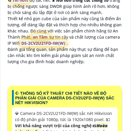
🔄
Tin hơn
độ sắc nét. 🌠
Nỗi hơn trong các thông số
trang
bị chống ngược sáng DWDR giúp hình ảnh rõ hơn, không
bị chói sáng dù lắp đặt ở nơi có ánh sáng mạnh.
Thiết kế nhỏ gọn cube của sản phẩm này cũng là điểm ấn
tượng, dễ dàng lắp đặt và thích hợp cho nhiều không gian
khác nhau. Đó cùng với việc sản phẩm chính hãng từ An
Thành Phát,
an Tâm
sự tin cậy và chất lượng của camera
IP Wifi
DS-2CV2U21FD-IW(W)
.
Đánh giá tổng quan, sản phẩm này thực sự đáng để bạn
cân nhắc khi tìm kiếm giải pháp giám sát an ninh chất
lượng cho gia đình hoặc doanh nghiệp.
☪ THÔNG SỐ KỸ THUẬT CHI TIẾT NÀO VỀ ĐỘ
PHÂN GIẢI CỦA CAMERA DS-CV2U2FD-IW(W) SẮC
NÉT HIKVISION?
💎 Camera DS-2CV2U21FD-IW(W) sắc nét Hikvision
có độ phân giải 1080p, tức là 1920x1080 pixel. 💴
Với khả năng vượt trội của công nghệ
📸
Hoàn