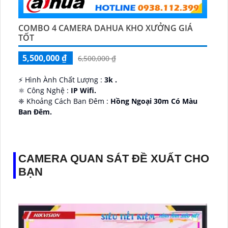
COMBO 4 CAMERA DAHUA KHO XƯỞNG GIÁ
TỐT
5,500,000 ₫
6,500,000 ₫
️⚡ Hình Ành Chất Lượng :
3k .
⚛️ Công Nghệ :
IP Wifi.
❈ Khoảng Cách Ban Đêm :
Hồng Ngoại 30m Có Màu
Ban Ðêm.
👑 Thiết Kế Camera
Xoay 360.
️✔️ Ưu Điểm :
Thu Âm Và Loa.
CAMERA QUAN SÁT ĐỀ XUẤT CHO
BẠN