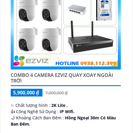
COMBO 4 CAMERA EZVIZ QUAY XOAY NGOÀI
TRỜI
5,900,000 ₫
7,000,000 ₫
✨ Chất lượng hình :
2K Lite .
👍 Công Nghệ Sử Dụng :
IP Wifi.
🌙 Khoảng Cách Ban Đêm :
Hồng Ngoại 30m Có Màu
Ban Ðêm.
🕉️ Cấu Tạo Camera
IP67 xoay 360.