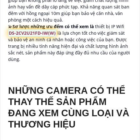
giúp bạn không phải lo lắng về việc giảm chất lượng hình
ảnh hay vấn đề dây cáp phức tạp. Khả năng quan sát ban
đêm với hồng ngoại 10m giúp bạn bảo vệ căn nhà, văn
phòng một cách hiệu quả.
💫
Sơ lược những ưu đểm có thể xem là
thiết bị IP Wifi
DS-2CV2U21FD-IW(W)
là lựa chọn tốt cho việc giám sát
và bảo vệ an ninh cá nhân hoặc công việc của bạn. Được
trang bị nhiều tính năng hiện đại và chất lượng hình ảnh
sắc nét, sản phẩm này đáp ứng đầy đủ nhu cầu của người
dùng.
NHỮNG CAMERA CÓ THỂ
THAY THẾ SẢN PHẨM
ĐANG XEM CÙNG LOẠI VÀ
THƯƠNG HIỆU