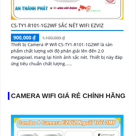
CS-TY1-R101-1G2WF SẮC NÉT WIFI EZVIZ
900,000 ₫
1,100,000 ₫
Thiết bị Camera IP Wifi CS-TY1-R101-1G2WF là sản
phẩm chất lượng với độ phân giải lên đến 2.0
megapixel, mang lại hình ảnh sắc nét. Thiết bị này đáp
ứng tiêu chuẩn chất lượng......
CAMERA WIFI GIÁ RẺ CHÍNH HÃNG