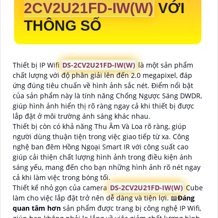
2CV2U21FD-IW(W)
VỚI
THÔNG SỐ
Thiết bị IP Wifi
DS-2CV2U21FD-IW(W)
là một sản phẩm
chất lượng với độ phân giải lên đến 2.0 megapixel, đáp
ứng đúng tiêu chuẩn về hình ảnh sắc nét. Điểm nổi bật
của sản phẩm này là tính năng Chống Ngược Sáng DWDR,
giúp hình ảnh hiển thị rõ ràng ngay cả khi thiết bị được
lắp đặt ở môi trường ánh sáng khác nhau.
Thiết bị còn có khả năng Thu Âm Và Loa rõ ràng, giúp
người dùng thuận tiện trong việc giao tiếp từ xa. Công
nghệ ban đêm Hồng Ngoại Smart IR với công suất cao
giúp cải thiện chất lượng hình ảnh trong điều kiện ánh
sáng yếu, mang đến cho bạn những hình ảnh rõ nét ngay
cả khi làm việc trong bóng tối.
Thiết kế nhỏ gọn của camera
DS-2CV2U21FD-IW(W)
Cube
làm cho việc lắp đặt trở nên dễ dàng và tiện lợi. 📖
Đáng
quan tâm hơn
sản phẩm được trang bị công nghệ IP Wifi,