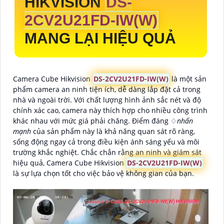
HIKVISION
DS-
2CV2U21FD-IW(W)
MANG LẠI HIỆU QUẢ
Camera Cube Hikvision
DS-2CV2U21FD-IW(W)
là một sản
phẩm camera an ninh tiện ích, dễ dàng lắp đặt cả trong
nhà và ngoài trời. Với chất lượng hình ảnh sắc nét và độ
chính xác cao, camera này thích hợp cho nhiều công trình
khác nhau với mức giá phải chăng. Điểm đáng ♢
nhấn
mạnh
của sản phẩm này là khả năng quan sát rõ ràng,
sống động ngay cả trong điều kiện ánh sáng yếu và môi
trường khắc nghiệt. Chắc chắn rằng an ninh và giám sát
hiệu quả, Camera Cube Hikvision
DS-2CV2U21FD-IW(W)
là sự lựa chọn tốt cho việc bảo vệ không gian của bạn.