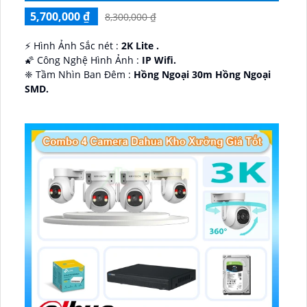
5,700,000 ₫
8,300,000 ₫
️⚡ Hình Ảnh Sắc nét :
2K Lite .
🌠 Công Nghệ Hình Ảnh :
IP Wifi.
❈ Tầm Nhìn Ban Đêm :
Hồng Ngoại 30m Hồng Ngoại
SMD.
🔩 Thiết Kế Camera
Dome Kim loại + Nhựa.
️✤ Khả Năng :
Thu Âm Và Loa.