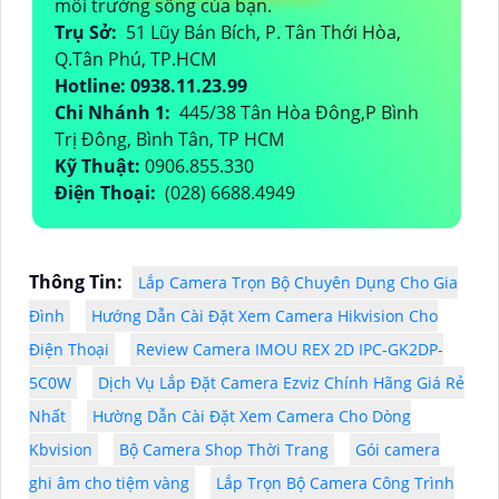
môi trường sống của bạn.
Trụ Sở:
51 Lũy Bán Bích, P. Tân Thới Hòa,
Q.Tân Phú, TP.HCM
Hotline: 0938.11.23.99
Chi Nhánh 1:
445/38 Tân Hòa Đông,P Bình
Trị Đông, Bình Tân, TP HCM
Kỹ Thuật:
0906.855.330
Điện Thoại:
(028) 6688.4949
Thông Tin:
Lắp Camera Trọn Bộ Chuyên Dụng Cho Gia
Đình
Hướng Dẫn Cài Đặt Xem Camera Hikvision Cho
Điện Thoại
Review Camera IMOU REX 2D IPC-GK2DP-
5C0W
Dịch Vụ Lắp Đặt Camera Ezviz Chính Hãng Giá Rẻ
Nhất
Hường Dẫn Cài Đặt Xem Camera Cho Dòng
Kbvision
Bộ Camera Shop Thời Trang
Gói camera
ghi âm cho tiệm vàng
Lắp Trọn Bộ Camera Công Trình