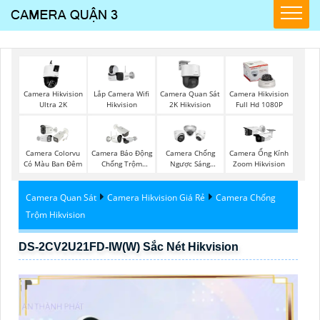
Lắp Camera Wifi
Camera Hikvision
Camera Quan Sát
Camera Hikvision
Hikvision
Ultra 2K
2K Hikvision
Full Hd 1080P
Camera Colorvu
Camera Báo Động
Camera Chống
Camera Ống Kính
Có Màu Ban Đêm
Chống Trộm
Ngược Sáng
Zoom Hikvision
Hikvision
Hikvision
Camera Quan Sát
Camera Hikvision Giá Rẻ
Camera Chống
Trộm Hikvision
DS-2CV2U21FD-IW(W) Sắc Nét Hikvision