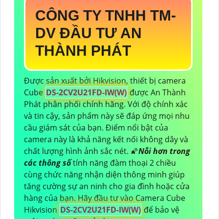
CÔNG TY TNHH TM-
DV ĐẦU TƯ AN
THÀNH PHÁT
Được sản xuất bởi Hikvision, thiết bị camera
Cube
DS-2CV2U21FD-IW(W)
được An Thành
Phát phân phối chính hãng. Với độ chính xác
và tin cậy, sản phẩm này sẽ đáp ứng mọi nhu
cầu giám sát của bạn. Điểm nổi bật của
camera này là khả năng kết nối không dây và
chất lượng hình ảnh sắc nét. 🌠
Nỗi hơn trong
các thông số
tính năng đàm thoại 2 chiều
cùng chức năng nhận diện thông minh giúp
tăng cường sự an ninh cho gia đình hoặc cửa
hàng của bạn. Hãy đầu tư vào Camera Cube
Hikvision
DS-2CV2U21FD-IW(W)
để bảo vệ