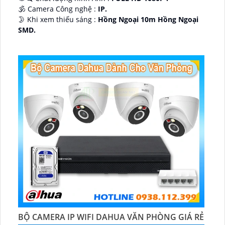
🕉️ Camera Công nghệ :
IP.
🌛 Khi xem thiếu sáng :
Hồng Ngoại 10m Hồng Ngoại
SMD.
♊ Camera Thiết Kế
Dome Kim loại + Nhựa.
️💎 Chức Năng :
Thu Âm.
BỘ CAMERA IP WIFI DAHUA VĂN PHÒNG GIÁ RẺ