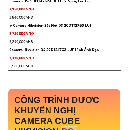
Camera DS-2CD1T47G2-LUF Chức Năng Cao Cấp
3,150,000 VNĐ
3,840,000 VNĐ
✨ Camera Hikvision Sắc Nét DS-2CD1T27G0-LUF
2,730,000 VNĐ
3,290,000 VNĐ
Camera Hikvision DS-2CD1347G2-LUF Hình Ảnh Đẹp
3,150,000 VNĐ
5,500,000 VNĐ
CÔNG TRÌNH ĐƯỢC
KHUYẾN NGHỊ
CAMERA CUBE