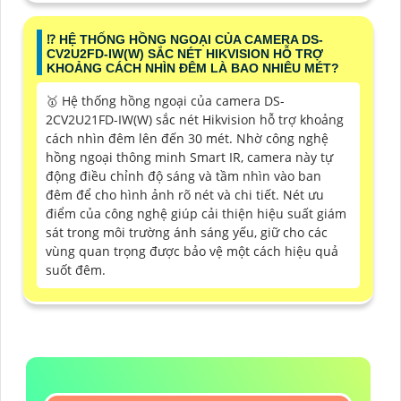
⁉️ HỆ THỐNG HỒNG NGOẠI CỦA CAMERA DS-
CV2U2FD-IW(W) SẮC NÉT HIKVISION HỖ TRỢ
KHOẢNG CÁCH NHÌN ĐÊM LÀ BAO NHIÊU MÉT?
🥇 Hệ thống hồng ngoại của camera DS-
2CV2U21FD-IW(W) sắc nét Hikvision hỗ trợ khoảng
cách nhìn đêm lên đến 30 mét. Nhờ công nghệ
hồng ngoại thông minh Smart IR, camera này tự
động điều chỉnh độ sáng và tầm nhìn vào ban
đêm để cho hình ảnh rõ nét và chi tiết. Nét ưu
điểm của công nghệ giúp cải thiện hiệu suất giám
sát trong môi trường ánh sáng yếu, giữ cho các
vùng quan trọng được bảo vệ một cách hiệu quả
suốt đêm.