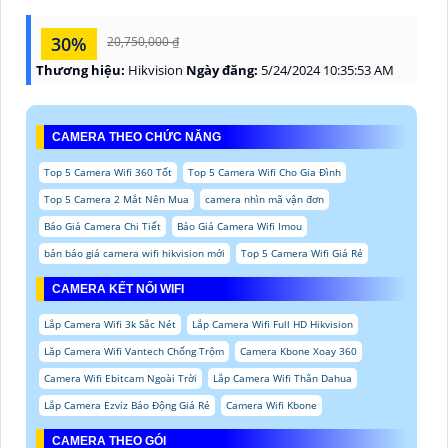
30%
20,750,000 ₫
Thương hiệu:
Hikvision
Ngày đăng:
5/24/2024 10:35:53 AM
CAMERA THEO CHỨC NĂNG
Top 5 Camera Wifi 360 Tốt
Top 5 Camera Wifi Cho Gia Đình
Top 5 Camera 2 Mắt Nên Mua
camera nhìn mã vận đơn
Báo Giá Camera Chi Tiết
Báo Giá Camera Wifi Imou
bản báo giá camera wifi hikvision mới
Top 5 Camera Wifi Giá Rẻ
CAMERA KẾT NỐI WIFI
Lắp Camera Wifi 3k Sắc Nét
Lắp Camera Wifi Full HD Hikvision
Lăp Camera Wifi Vantech Chống Trộm
Camera Kbone Xoay 360
Camera Wifi Ebitcam Ngoài Trời
Lắp Camera Wifi Thân Dahua
Lắp Camera Ezviz Báo Động Giá Rẻ
Camera Wifi Kbone
CAMERA THEO GÓI