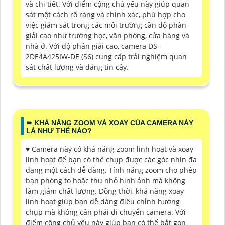
và chi tiết. Với điểm cộng chủ yếu này giúp quan
sát một cách rõ ràng và chính xác, phù hợp cho
việc giám sát trong các môi trường cần độ phân
giải cao như trường học, văn phòng, cửa hàng và
nhà ở. Với độ phân giải cao, camera DS-
2DE4A425IW-DE (S6) cung cấp trải nghiệm quan
sát chất lượng và đáng tin cậy.
➽ KHẢ NĂNG ZOOM VÀ XOAY CỦA CAMERA NÀY
LÀ NHƯ THẾ NÀO?
♥️ Camera này có khả năng zoom linh hoạt và xoay
linh hoạt để bạn có thể chụp được các góc nhìn đa
dạng một cách dễ dàng. Tính năng zoom cho phép
bạn phóng to hoặc thu nhỏ hình ảnh mà không
làm giảm chất lượng. Đồng thời, khả năng xoay
linh hoạt giúp bạn dễ dàng điều chỉnh hướng
chụp mà không cần phải di chuyển camera. Với
điểm cộng chủ yếu này giúp bạn có thể bắt gọn