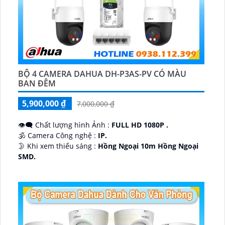
BỘ 4 CAMERA DAHUA DH-P3AS-PV CÓ MÀU
BAN ĐÊM
5,900,000 ₫
7,000,000 ₫
👁️‍🗨 Chất lượng hình Ảnh :
FULL HD 1080P .
🕉️ Camera Công nghệ :
IP.
🌛 Khi xem thiếu sáng :
Hồng Ngoại 10m Hồng Ngoại
SMD.
♊ Camera Thiết Kế
Dome Kim loại + Nhựa.
️💎 Chức Năng :
Thu Âm.