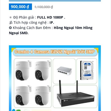
900,000 ₫
1,100,000 ₫
🔅 Độ Phân giải :
FULL HD 1080P .
🕉️ Tích hợp công nghệ :
IP.
❂ Khoảng Cách Ban Đêm :
Hồng Ngoại 10m Hồng
Ngoại SMD.
🛡 Mẫu Camera
Dome Kim loại + Nhựa.
️📢 Ưu Điểm :
Thu Âm.