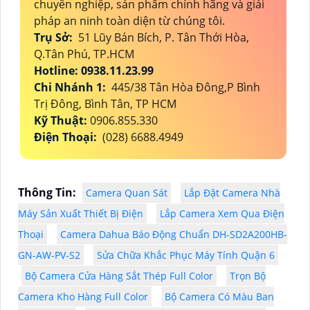
chuyên nghiệp, sản phẩm chính hãng và giải
pháp an ninh toàn diện từ chúng tôi.
Trụ Sở:
51 Lũy Bán Bích, P. Tân Thới Hòa,
Q.Tân Phú, TP.HCM
Hotline: 0938.11.23.99
Chi Nhánh 1:
445/38 Tân Hòa Đông,P Bình
Trị Đông, Bình Tân, TP HCM
Kỹ Thuật:
0906.855.330
Điện Thoại:
(028) 6688.4949
Thông Tin:
Camera Quan Sát
Lắp Đặt Camera Nhà
Máy Sản Xuất Thiết Bị Điện
Lắp Camera Xem Qua Điện
Thoại
Camera Dahua Báo Động Chuẩn DH-SD2A200HB-
GN-AW-PV-S2
Sửa Chữa Khắc Phục Máy Tính Quận 6
Bộ Camera Cửa Hàng Sắt Thép Full Color
Trọn Bộ
Camera Kho Hàng Full Color
Bộ Camera Có Màu Ban