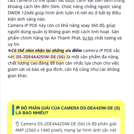
cao, camera có thể quan sát được cảnh vật ban đêm trong
khoảng cách lên đến 50m. Chức năng chống ngược sáng
DWDR 120db giúp hình ảnh luôn rõ nét dù ở bất kỳ điều
kiện ánh sáng nào.
Camera IP POE này còn có khả năng xoay 360 độ, giúp
người dùng quản lý không gian một cách linh hoạt. Sản
phẩm chính hãng tại An Thành Phát,
tự tin
chất lượng và
uy tín.
❄
Có thể nhìn nhận lại những ưu điểm
camera IP POE sắc
nét
DS-2DE4A425IW-DE (S6)
là một sản phẩm đa năng,
chất lượng cao đáng để bạn cân nhắc lựa chọn cho việc
giám sát và bảo vệ gia đình, căn hộ cũng như các không
gian khác.
️💭 ĐỘ PHÂN GIẢI CỦA CAMERA DS-DEA42IW-DE (S)
LÀ BAO NHIÊU?
👌 Camera DS-2DE4A425IW-DE (S6) có độ phân giải
4MP (2560 x 1440 pixel), mang lại hình ảnh sắc nét