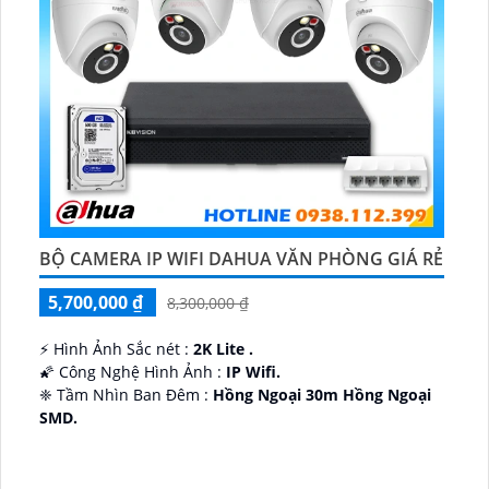
BỘ CAMERA IP WIFI DAHUA VĂN PHÒNG GIÁ RẺ
5,700,000 ₫
8,300,000 ₫
️⚡ Hình Ảnh Sắc nét :
2K Lite .
🌠 Công Nghệ Hình Ảnh :
IP Wifi.
❈ Tầm Nhìn Ban Đêm :
Hồng Ngoại 30m Hồng Ngoại
SMD.
🔩 Thiết Kế Camera
Dome Kim loại + Nhựa.
️✤ Khả Năng :
Thu Âm Và Loa.