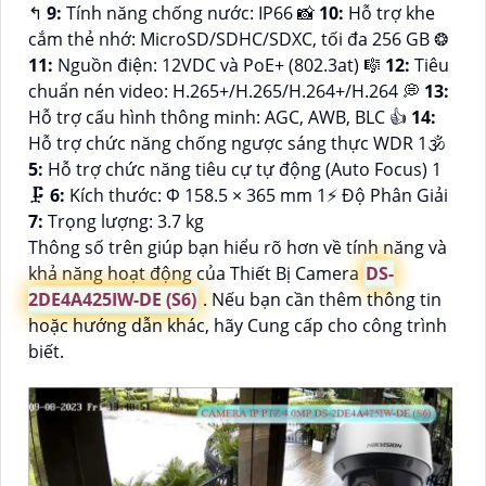
️↰
9:
Tính năng chống nước: IP66 📸
10:
Hỗ trợ khe
cắm thẻ nhớ: MicroSD/SDHC/SDXC, tối đa 256 GB ❂
11:
Nguồn điện: 12VDC và PoE+ (802.3at) 🎼️
12:
Tiêu
chuẩn nén video: H.265+/H.265/H.264+/H.264 💭
13:
Hỗ trợ cấu hình thông minh: AGC, AWB, BLC 👍
14:
Hỗ trợ chức năng chống ngược sáng thực WDR 1🕉️
5:
Hỗ trợ chức năng tiêu cự tự động (Auto Focus) 1
🗜️
6:
Kích thước: Φ 158.5 × 365 mm 1️⚡ Độ Phân Giải
7:
Trọng lượng: 3.7 kg
Thông số trên giúp bạn hiểu rõ hơn về tính năng và
khả năng hoạt động của Thiết Bị Camera
DS-
2DE4A425IW-DE (S6)
. Nếu bạn cần thêm thông tin
hoặc hướng dẫn khác, hãy Cung cấp cho công trình
biết.