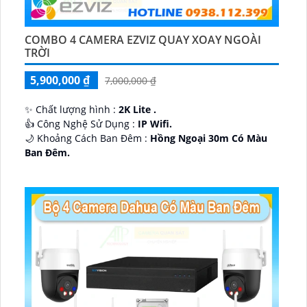
COMBO 4 CAMERA EZVIZ QUAY XOAY NGOÀI
TRỜI
5,900,000 ₫
7,000,000 ₫
✨ Chất lượng hình :
2K Lite .
👍 Công Nghệ Sử Dụng :
IP Wifi.
🌙 Khoảng Cách Ban Đêm :
Hồng Ngoại 30m Có Màu
Ban Ðêm.
🕉️ Cấu Tạo Camera
IP67 xoay 360.
️📡 Ưu Điểm :
Thu Âm Và Loa.