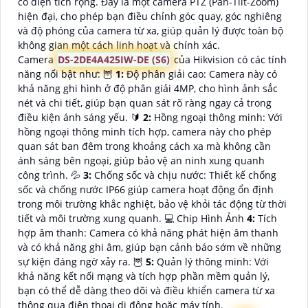
có diện tích rộng. Đây là một camera PTZ (Pan-Tilt-Zoom)
hiện đại, cho phép bạn điều chỉnh góc quay, góc nghiêng
và độ phóng của camera từ xa, giúp quản lý được toàn bộ
không gian một cách linh hoạt và chính xác.
Camera
DS-2DE4A425IW-DE (S6)
của Hikvision có các tính
năng nổi bật như: 🦉
1:
Độ phân giải cao: Camera này có
khả năng ghi hình ở độ phân giải 4MP, cho hình ảnh sắc
nét và chi tiết, giúp bạn quan sát rõ ràng ngay cả trong
điều kiện ánh sáng yếu. 🔰
2:
Hồng ngoại thông minh: Với
hồng ngoại thông minh tích hợp, camera này cho phép
quan sát ban đêm trong khoảng cách xa mà không cần
ánh sáng bên ngoại, giúp bảo vệ an ninh xung quanh
công trình. 💦
3:
Chống sốc và chịu nước: Thiết kế chống
sốc và chống nước IP66 giúp camera hoạt động ổn định
trong môi trường khắc nghiệt, bảo vệ khỏi tác động từ thời
tiết và môi trường xung quanh. 💻 Chip Hình Ảnh
4:
Tích
hợp âm thanh: Camera có khả năng phát hiện âm thanh
và có khả năng ghi âm, giúp bạn cảnh báo sớm về những
sự kiện đáng ngờ xảy ra. 🦉
5:
Quản lý thông minh: Với
khả năng kết nối mạng và tích hợp phần mềm quản lý,
bạn có thể dễ dàng theo dõi và điều khiển camera từ xa
thông qua điện thoại di động hoặc máy tính.