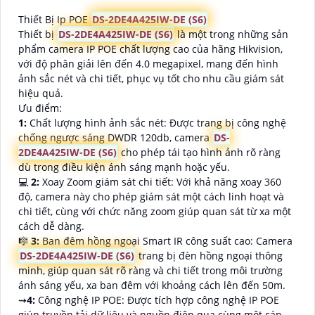
Thiết Bị Ip POE
DS-2DE4A425IW-DE (S6)
Thiết bị
DS-2DE4A425IW-DE (S6)
là một trong những sản
phẩm camera IP POE chất lượng cao của hãng Hikvision,
với độ phân giải lên đến 4.0 megapixel, mang đến hình
ảnh sắc nét và chi tiết, phục vụ tốt cho nhu cầu giám sát
hiệu quả.
Ưu điểm:
1:
Chất lượng hình ảnh sắc nét: Được trang bị công nghệ
chống ngược sáng DWDR 120db, camera
DS-
2DE4A425IW-DE (S6)
cho phép tái tạo hình ảnh rõ ràng
dù trong điều kiện ánh sáng mạnh hoặc yếu.
💻
2:
Xoay Zoom giám sát chi tiết: Với khả năng xoay 360
độ, camera này cho phép giám sát một cách linh hoạt và
chi tiết, cùng với chức năng zoom giúp quan sát từ xa một
cách dễ dàng.
🎼️
3:
Ban đêm hồng ngoại Smart IR công suất cao: Camera
DS-2DE4A425IW-DE (S6)
trang bị đèn hồng ngoại thông
minh, giúp quan sát rõ ràng và chi tiết trong môi trường
ánh sáng yếu, xa ban đêm với khoảng cách lên đến 50m.
⇝
4:
Công nghệ IP POE: Được tích hợp công nghệ IP POE
giúp truyền tải dữ liệu và nguồn điện qua cùng một cáp