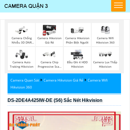
Camera Wifi
Camera Chống
Camera Hikvision
Camera Hikvision
Hikvision 360
Nhiễu 3D DNR
Giá Rẻ
Phân Biệt Người
Hikvison
Camera Auto
Camera Chip
Đầu Ghi 4 HDD
Camera Lux Thấp
Traking Hikvision
Progressive Scan
Hikvision
Hikvision
CMOS Hikvision
Camera Quan Sát
Camera Hikvision Giá Rẻ
Camera Wifi
Hikvision 360
DS-2DE4A425IW-DE (S6) Sắc Nét Hikvision