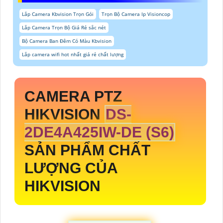
Lắp Camera Kbvision Trọn Gói
Trọn Bộ Camera Ip Visioncop
Lắp Camera Trọn Bộ Giá Rẻ sắc nét
Bộ Camera Ban Đêm Có Màu Kbvision
Lắp camera wifi hot nhất giá rẻ chất lượng
CAMERA PTZ
HIKVISION
DS-
2DE4A425IW-DE (S6)
SẢN PHẨM CHẤT
LƯỢNG CỦA
HIKVISION