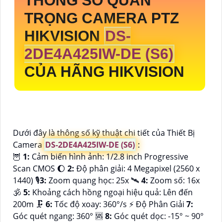
THÔNG SỐ QUAN
TRỌNG CAMERA PTZ
HIKVISION
DS-
2DE4A425IW-DE (S6)
CỦA HÃNG HIKVISION
Dưới đây là thông số kỹ thuật chi tiết của Thiết Bị
Camera
DS-2DE4A425IW-DE (S6)
:
🦉
1:
Cảm biến hình ảnh: 1/2.8 inch Progressive
Scan CMOS 🌔
2:
Độ phân giải: 4 Megapixel (2560 x
1440) 🎙
3:
Zoom quang học: 25x 🛰
4:
Zoom số: 16x
🕉️
5:
Khoảng cách hồng ngoại hiệu quả: Lên đến
200m 🗜️
6:
Tốc độ xoay: 360°/s ️⚡ Độ Phân Giải
7:
Góc quét ngang: 360° 🆘
8:
Góc quét dọc: -15° ~ 90°