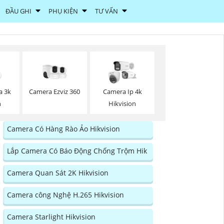
ĐẦU GHI
PHỤ KIỆN
TƯ VẤN
Camera Ezviz 360
a 3k
Camera Ip 4k
n
Hikvision
Camera Có Hàng Rào Ảo Hikvision
Lắp Camera Có Báo Động Chống Trộm Hik
Camera Quan Sát 2K Hikvision
Camera công Nghệ H.265 Hikvision
Camera Starlight Hikvision