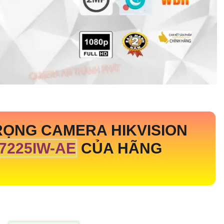
RỌNG CAMERA HIKVISION
7225IW-AE
CỦA HÃNG