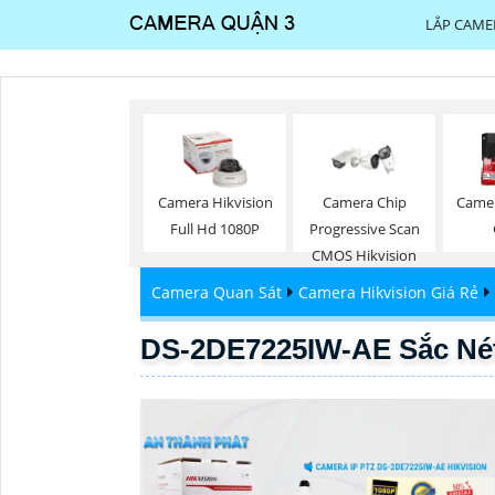
LẮP CAME
Camera Hikvision
Camera Chip
Camer
Full Hd 1080P
Progressive Scan
CMOS Hikvision
Camera Quan Sát
Camera Hikvision Giá Rẻ
DS-2DE7225IW-AE Sắc Nét