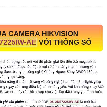
A CAMERA HIKVISION
7225IW-AE
VỚI THÔNG SỐ
bị chất lượng sắc nét với độ phân giải lên đến 2.0 megapixel,
ngay cả khi được lắp đặt ở nơi có ánh sáng mạnh nhưng vẫn
cũng được trang bị công nghệ Chống Ngược Sáng DWDR 150db,
 với ngược sáng.
 khả năng thu âm rõ ràng và công nghệ ban đêm Starlight, giúp
ợng ngay cả trong điều kiện ánh sáng yếu. Với khả năng xoay 360
, camera này rất thích hợp cho việc lắp đặt trong gia đình hoặc
ánh giá sản phẩm
camera IP POE
DS-2DE7225IW-AE
là một lựa
ản với hình ảnh sắc nét, chất lượng và các tính năng thông minh,