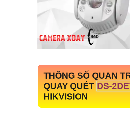
THÔNG SỐ QUAN T
QUAY QUÉT
DS-2DE
HIKVISION