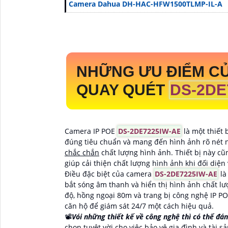
Camera Dahua DH-HAC-HFW1500TLMP-IL-A
NHỮNG ƯU ĐIỂM CỦ
QUAY QUÉT
DS-2DE
Camera IP POE
DS-2DE7225IW-AE
là một thiết 
đúng tiêu chuẩn và mang đến hình ảnh rõ nét 
chắc chắn
chất lượng hình ảnh. Thiết bị này 
giúp cải thiện chất lượng hình ảnh khi đối diện
Điều đặc biệt của camera
DS-2DE7225IW-AE
là
bắt sóng âm thanh và hiển thị hình ảnh chất lư
độ, hồng ngoại 80m và trang bị công nghệ IP POE
căn hộ để giám sát 24/7 một cách hiệu quả.
📽
Vói những thiết kế về công nghệ thì có thể đ
chọn tuyệt vời cho việc bảo vệ gia đình và tài s