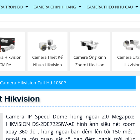
RA TRỌN BỘ
CAMERA CHÍNH HÃNG
CAMERA THEO NHU CẦU
a Hikvision
Camera Thiết Kế
Camera Ống Kính
Camera Ultr
Giá Rẻ
Nhựa Hikvision
Zoom Hikvision
Hikvisio
Camera Hikvision Full Hd 1080P
 Hikvision
Camera IP Speed Dome hồng ngoại 2.0 Megapixel
HIKVISION DS-2DE7225IW-AE hình ảnh siêu nét zoom
xoay 360 độ , hồng ngoại ban đêm lên tới 150 mét ,
ngoài ra còn quan sát rõ ban đêm ngoài trời giúp