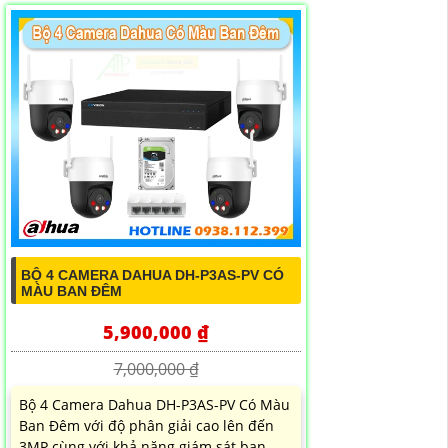
BỘ 4 CAMERA DAHUA DH-P3AS-PV CÓ
MÀU BAN ĐÊM
5,900,000 ₫
7,000,000 ₫
Bộ 4 Camera Dahua DH-P3AS-PV Có Màu
Ban Đêm với độ phân giải cao lên đến
3MP cùng với khả năng giám sát ban