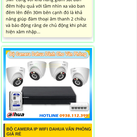
đêm hiệu quả với tầm nhìn xa vào ban
đêm lên đến 30m bên cạnh đó là khả
năng giúp đàm thoại âm thanh 2 chiều
và báo động răng de chủ động khi phát
hiện xâm nhập...
BỘ CAMERA IP WIFI DAHUA VĂN PHÒNG
GIÁ RẺ