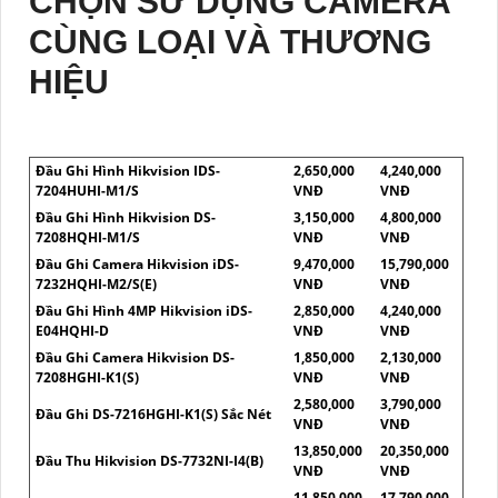
CHỌN SỬ DỤNG CAMERA
CÙNG LOẠI VÀ THƯƠNG
HIỆU
Đầu Ghi Hình Hikvision IDS-
2,650,000
4,240,000
7204HUHI-M1/S
VNĐ
VNĐ
Đầu Ghi Hình Hikvision DS-
3,150,000
4,800,000
7208HQHI-M1/S
VNĐ
VNĐ
Đầu Ghi Camera Hikvision iDS-
9,470,000
15,790,000
7232HQHI-M2/S(E)
VNĐ
VNĐ
Đầu Ghi Hình 4MP Hikvision iDS-
2,850,000
4,240,000
E04HQHI-D
VNĐ
VNĐ
Đầu Ghi Camera Hikvision DS-
1,850,000
2,130,000
7208HGHI-K1(S)
VNĐ
VNĐ
2,580,000
3,790,000
Đầu Ghi DS-7216HGHI-K1(S) Sắc Nét
VNĐ
VNĐ
13,850,000
20,350,000
Đầu Thu Hikvision DS-7732NI-I4(B)
VNĐ
VNĐ
11,850,000
17,790,000