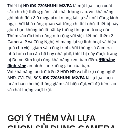
Thiết bị HD
iDS-7208HUHI-M2/FA
là một lựa chọn xuất
sắc cho hệ thống giám sát chất lượng cao, với khả năng
ghi hình đến 8.0 megapixel mang lại sự sắc nét đáng kinh
ngạc. Với khả năng quan sát từng chi tiết nhỏ, thiết bị này
giúp bạn không bỏ lỡ bất kỳ thông tin quan trọng nào.
Thêm vào đó tính năng mở rộng với việc kết nối thêm 2
Camera IP và Công Nghệ AI mang lại sự linh hoạt và hiệu
quả cho việc giám sát công trình. Với thông số Camera
phù hợp cho căn hộ hay nhà phố, thiết bị này được trang
bị Dome Kim loại cùng khả năng xem ban đêm, 🎛
Khẳng
định rằng
an ninh cho không gian của bạn.
Với khả năng lưu trữ trên 2 HDD HD và hỗ trợ công nghệ
AHD, CVI, TVI, BCS,
iDS-7208HUHI-M2/FA
là sự lựa chọn
hoàn hảo cho hệ thống giám sát hiện đại, với độ bền cao
và chất lượng vượt trội.
GỢI Ý THÊM VÀI LỰA