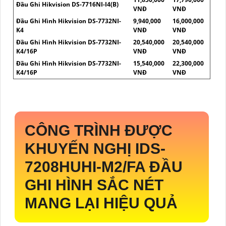
Đầu Ghi Hikvision DS-7716NI-I4(B)
VNĐ
VNĐ
Đầu Ghi Hình Hikvision DS-7732NI-
9,940,000
16,000,000
K4
VNĐ
VNĐ
Đầu Ghi Hình Hikvision DS-7732NI-
20,540,000
20,540,000
K4/16P
VNĐ
VNĐ
Đầu Ghi Hình Hikvision DS-7732NI-
15,540,000
22,300,000
K4/16P
VNĐ
VNĐ
CÔNG TRÌNH ĐƯỢC
KHUYẾN NGHỊ
IDS-
7208HUHI-M2/FA
ĐẦU
GHI HÌNH SẮC NÉT
MANG LẠI HIỆU QUẢ