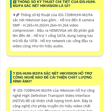
📨 THÔNG SỐ KỸ THUẬT CHI TIẾT CỦA IDS-HUHI-
M2/FA SẮC NÉT HIKVISION LÀ GÌ?
👩‍🌾 Thông số kỹ thuật của iDS-7208HUHI-M2/FA
sắc nét Hikvision bao gồm: - Hỗ trợ đến 8 camera
5MP - H.265+/H.265/H.264+/H.264 video
compression - Đầu ra HDMI/VGA với độ phân giải
lên đến 4K - Hỗ trợ 1 cổng SATA, dung lượng lưu
trữ tối đa 10TB - Hỗ trợ network các cổng đầu ra
video cũng như tín hiệu audio.
❔ IDS-HUHI-M2/FA SẮC NÉT HIKVISION HỖ TRỢ
CÔNG NGHỆ NÀO ĐỂ CẢI THIỆN CHẤT LƯỢNG
HÌNH ẢNH?
🦅 iDS-7208HUHI-M2/FA của Hikvision hỗ trợ công
nghệ High Definition Transport Video Interface
(HDTVI) để cải thiện chất lượng hình ảnh. Đây là
công nghệ cho phép truyền tín hiệu video chất