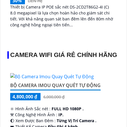
30%
LIÊN HỆ
Thiết bị Camera IP POE sắc nét DS-2CD2T86G2-4I (C)
8.0 megapixel là lựa chọn hoàn hảo cho giám sát chi
tiết. Với khả năng quan sát ban đêm lên đến 80m nhờ
công nghệ hồng ngoại tiên tiến...
CAMERA WIFI GIÁ RẺ CHÍNH HÃNG
BỘ CAMERA IMOU QUAY QUÉT TỰ ĐỘNG
4,800,000 ₫
6,000,000 ₫
🔆 Hình Ảnh Sắc nét :
FULL HD 1080P .
⚒ Công Nghệ Hình Ảnh :
IP.
🌔 Xem Được Ban Đêm :
Từng Vị Trí Camera .
👑 Thiết Kế Camera
Đầu Ghi 4 kênh.