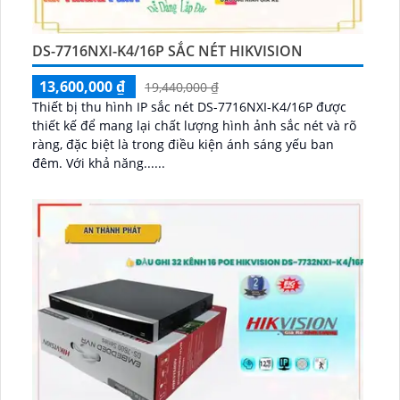
DS-7716NXI-K4/16P SẮC NÉT HIKVISION
13,600,000 ₫
19,440,000 ₫
Thiết bị thu hình IP sắc nét DS-7716NXI-K4/16P được
thiết kế để mang lại chất lượng hình ảnh sắc nét và rõ
ràng, đặc biệt là trong điều kiện ánh sáng yếu ban
đêm. Với khả năng......