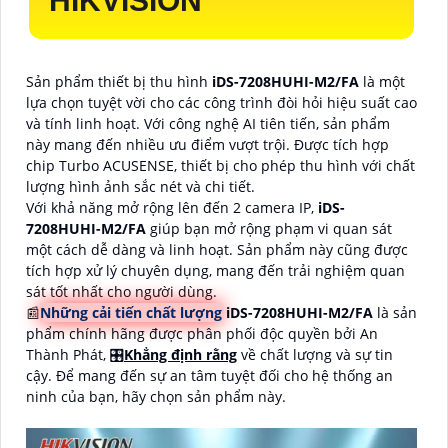
HIKVISION
Sản phẩm thiết bị thu hình
iDS-7208HUHI-M2/FA
là một
lựa chọn tuyệt vời cho các công trình đòi hỏi hiệu suất cao
và tính linh hoạt. Với công nghệ AI tiên tiến, sản phẩm
này mang đến nhiều ưu điểm vượt trội. Được tích hợp
chip Turbo ACUSENSE, thiết bị cho phép thu hình với chất
lượng hình ảnh sắc nét và chi tiết.
Với khả năng mở rộng lên đến 2 camera IP,
iDS-
7208HUHI-M2/FA
giúp bạn mở rộng phạm vi quan sát
một cách dễ dàng và linh hoạt. Sản phẩm này cũng được
tích hợp xử lý chuyên dụng, mang đến trải nghiệm quan
sát tốt nhất cho người dùng.
📰
Những cải tiến chất lượng
iDS-7208HUHI-M2/FA
là sản
phẩm chính hãng được phân phối độc quyền bởi An
Thành Phát, 🎛
Khẳng định rằng
về chất lượng và sự tin
cậy. Để mang đến sự an tâm tuyệt đối cho hệ thống an
ninh của bạn, hãy chọn sản phẩm này.