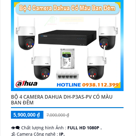
BỘ 4 CAMERA DAHUA DH-P3AS-PV CÓ MÀU
BAN ĐÊM
5,900,000 ₫
7,000,000 ₫
👁️‍🗨 Chất lượng hình Ảnh :
FULL HD 1080P .
🕉️ Camera Công nghệ :
IP.