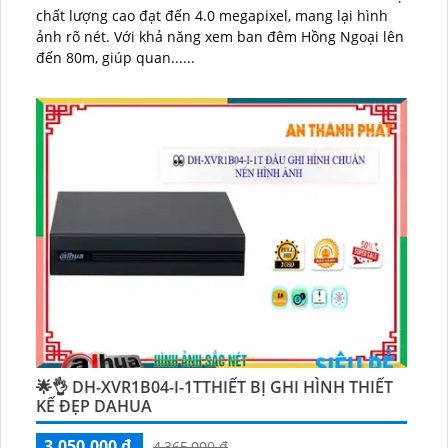
chất lượng cao đạt đến 4.0 megapixel, mang lại hình
ảnh rõ nét. Với khả năng xem ban đêm Hồng Ngoại lên
đến 80m, giúp quan......
🌟👌 DH-XVR1B04-I-1TTHIẾT BỊ GHI HÌNH THIẾT
KẾ ĐẸP DAHUA
3,050,000 ₫
4,365,000 ₫