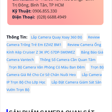
Trị Đông, Bình Tân, TP HCM
Kỹ Thuật:
0906.855.330
Điện Thoại:
(028) 6688.4949
Thông Tin:
Lắp Camera Quay Xoay 360 Độ
Review
Camera Trông Trẻ Em EZVIZ BM1
Review Camera Ống
Kính Kép Cruiser Z 3K IPC-S7DP-5M0WEZ
Bảng Báo Giá
Camera Vantech
Thông Số Camera Cần Quan Tâm
Trọn Bộ Camera Văn Phòng Có Màu Ban Đêm
Trọn Bộ
Camera Giá Rẻ Cho Cơ Sở Chăn Nuôi Heo
Lắp Camera
IP Trọn Bộ Cho Lớp Học
Lắp Đặt Camera Giám Sát Sân
Vườn Trọn Bộ