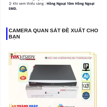
🌛 Khi xem thiếu sáng :
Hồng Ngoại 10m Hồng Ngoại
SMD.
♊ Camera Thiết Kế
Dome Kim loại + Nhựa.
️💎 Chức Năng :
Thu Âm.
CAMERA QUAN SÁT ĐỀ XUẤT CHO
BẠN