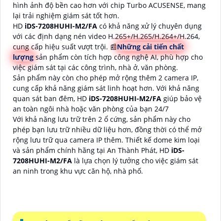
hình ảnh độ bền cao hơn với chip Turbo ACUSENSE, mang
lại trải nghiệm giám sát tốt hơn.
HD
iDS-7208HUHI-M2/FA
có khả năng xử lý chuyên dụng
với các định dạng nén video H.265+/H.265/H.264+/H.264,
cung cấp hiệu suất vượt trội. 📰
Những cải tiến chất
lượng
sản phẩm còn tích hợp công nghệ AI, phù hợp cho
việc giám sát tại các công trình, nhà ở, văn phòng.
Sản phẩm này còn cho phép mở rộng thêm 2 camera IP,
cung cấp khả năng giám sát linh hoạt hơn. Với khả năng
quan sát ban đêm, HD
iDS-7208HUHI-M2/FA
giúp bảo vệ
an toàn ngôi nhà hoặc văn phòng của bạn 24/7
Với khả năng lưu trữ trên 2 ổ cứng, sản phẩm này cho
phép bạn lưu trữ nhiều dữ liệu hơn, đồng thời có thể mở
rộng lưu trữ qua camera IP thêm. Thiết kế dome kim loại
và sản phẩm chính hãng tại An Thành Phát, HD
iDS-
7208HUHI-M2/FA
là lựa chọn lý tưởng cho việc giám sát
an ninh trong khu vực căn hộ, nhà phố.