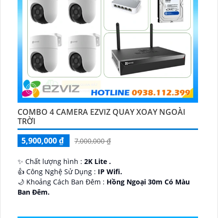
COMBO 4 CAMERA EZVIZ QUAY XOAY NGOÀI
TRỜI
5,900,000 ₫
7,000,000 ₫
✨ Chất lượng hình :
2K Lite .
👍 Công Nghệ Sử Dụng :
IP Wifi.
🌙 Khoảng Cách Ban Đêm :
Hồng Ngoại 30m Có Màu
Ban Ðêm.
🕉️ Cấu Tạo Camera
IP67 xoay 360.
️📡 Ưu Điểm :
Thu Âm Và Loa.