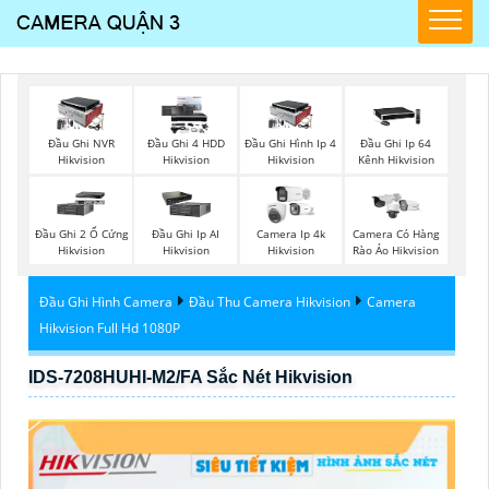
Đầu Ghi NVR
Đầu Ghi 4 HDD
Đầu Ghi Hình Ip 4
Đầu Ghi Ip 64
Hikvision
Hikvision
Hikvision
Kênh Hikvision
Đầu Ghi 2 Ổ Cứng
Đầu Ghi Ip AI
Camera Ip 4k
Camera Có Hàng
Hikvision
Hikvision
Hikvision
Rào Ảo Hikvision
Đầu Ghi Hình Camera
Đầu Thu Camera Hikvision
Camera
Hikvision Full Hd 1080P
IDS-7208HUHI-M2/FA Sắc Nét Hikvision