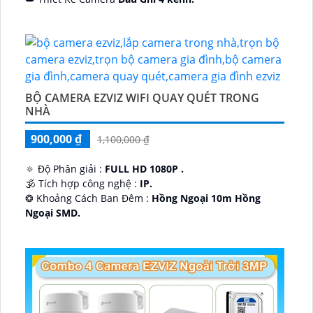
️🔮 Đặt Điểm :
Công Nghệ AI.
BỘ CAMERA EZVIZ WIFI QUAY QUÉT TRONG
NHÀ
900,000 ₫
1,100,000 ₫
🔅 Độ Phân giải :
FULL HD 1080P .
🕉️ Tích hợp công nghệ :
IP.
❂ Khoảng Cách Ban Đêm :
Hồng Ngoại 10m Hồng
Ngoại SMD.
🛡 Mẫu Camera
Dome Kim loại + Nhựa.
️📢 Ưu Điểm :
Thu Âm.