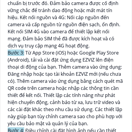
chuẩn bị trước đó. Đảm bảo camera được cố định
vững chắc để tránh dao động hoặc mất mát tín
hiệu. Kết nối nguồn và 4G: Nối cáp nguồn đến
camera và cấp nguồn từ nguồn điện sạch, ổn định.
Kết nối SIM 4G vào camera để thiết lập kết nối
mạng. Đảm bảo SIM thẻ đã được kích hoạt và có
dịch vụ truy cập mạng 4G hoạt động.
Bước 3:
Từ App Store (iOS) hoặc Google Play Store
(Android), tải và cài đặt ứng dụng EZVIZ lên điện
thoại di động của bạn. Thêm camera vào ứng dụng:
Đăng nhập hoặc tạo tài khoản EZVIZ mới (nếu chưa
có). Thêm camera vào ứng dụng bằng cách quét mã
QR code trên camera hoặc nhập các thông tin cần
thiết để kết nối. Thiết lập các tính năng như phát
hiện chuyển động, cảnh báo từ xa, lưu trữ video và
các cài đặt khác theo nhu cầu sử dụng. Các thiết lập
này giúp bạn tùy chỉnh camera sao cho phù hợp với
yêu cầu bảo mật và quản lý của bạn.
Bước 4:
Điều chỉnh cài đặt hình ảnh nếu cần thiết