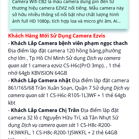
Camera Wifi CB2 là mẫu camera dùng pin đến từ
thương hiệu camera EZVIZ nổi tiếng. Mẫu camera này
sở hữu nhiều thông số nổi bật như chất lượng hình
ảnh full HD 1080p, tích hợp loa và micro ghi âm, AI
phát hiện người và báo động chuyển động chuẩn
Khách Hàng Mới Sử Dụng Camera Ezvis
-
Khách Lắp Camera bệnh viên phạm ngọc thach
Địa điểm lăp đặt camera 120 hồng bàng,phường
chợ lớn , Tp Hồ Chí Minh Sử dụng
Dịch vụ camera
quan sát
1 camera ezviz CS-H6c(PrO 3mp). , 1 thẻ
nhớ 64gb KBVISION 64GB
-
Khách Lắp Camera nhật
Địa điểm lăp đặt camera
861/165/68 Trần Xuân Soạn, Quận 7 Sử dụng
Dịch vụ
camera quan sát
1 CS-H6c-R105-1L3WF + 1 thẻ 64gb
kbt
-
Khách Lắp Camera Chị Trân
Địa điểm lăp đặt
camera 32 lô c Nguyễn Hữu Trí, xã Tân Nhựt Sử
dụng
Dịch vụ camera quan sát
1 CS-H8c-R200-
1K3WKFL, 1 CS-H8c-R200-1J5WKFL + 2 thẻ 64GB