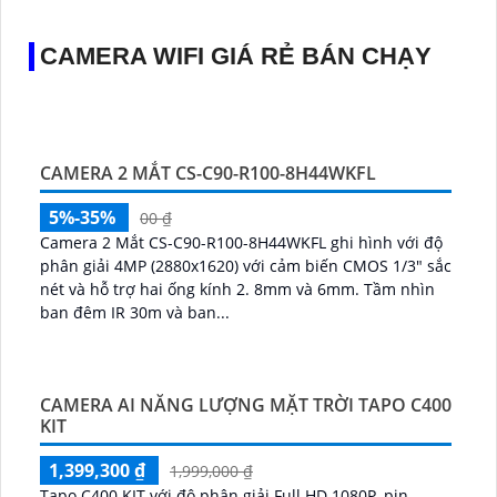
CAMERA WIFI GIÁ RẺ BÁN CHẠY
CAMERA 2 MẮT CS-C90-R100-8H44WKFL
5%-35%
00 ₫
Camera 2 Mắt CS-C90-R100-8H44WKFL ghi hình với độ
phân giải 4MP (2880x1620) với cảm biến CMOS 1/3" sắc
nét và hỗ trợ hai ống kính 2. 8mm và 6mm. Tầm nhìn
ban đêm IR 30m và ban...
CAMERA AI NĂNG LƯỢNG MẶT TRỜI TAPO C400
KIT
1,399,300 ₫
1,999,000 ₫
Tapo C400 KIT với độ phân giải Full HD 1080P, pin