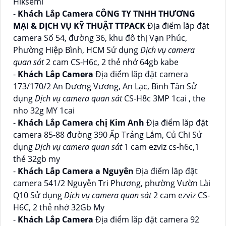
Hiksemi
-
Khách Lắp Camera CÔNG TY TNHH THƯƠNG
MẠI & DỊCH VỤ KỸ THUẬT TTPACK
Địa điểm lăp đặt
camera Số 54, đường 36, khu đô thị Vạn Phúc,
Phường Hiệp Bình, HCM Sử dụng
Dịch vụ camera
quan sát
2 cam CS-H6c, 2 thẻ nhớ 64gb kabe
-
Khách Lắp Camera
Địa điểm lăp đặt camera
173/170/2 An Dương Vương, An Lạc, Bình Tân Sử
dụng
Dịch vụ camera quan sát
CS-H8c 3MP 1cai , the
nho 32g MY 1cai
-
Khách Lắp Camera chị Kim Anh
Địa điểm lăp đặt
camera 85-88 đường 390 Ấp Trảng Lắm, Củ Chi Sử
dụng
Dịch vụ camera quan sát
1 cam ezviz cs-h6c,1
thẻ 32gb my
-
Khách Lắp Camera a Nguyên
Địa điểm lăp đặt
camera 541/2 Nguyễn Tri Phương, phường Vườn Lài
Q10 Sử dụng
Dịch vụ camera quan sát
2 cam ezviz CS-
H6C, 2 thẻ nhớ 32Gb My
-
Khách Lắp Camera
Địa điểm lăp đặt camera 92