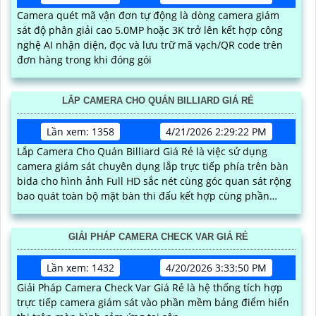
Camera quét mã vận đơn tự động là dòng camera giám
sát độ phân giải cao 5.0MP hoặc 3K trở lên kết hợp công
nghệ AI nhận diện, đọc và lưu trữ mã vạch/QR code trên
đơn hàng trong khi đóng gói
LẮP CAMERA CHO QUÁN BILLIARD GIÁ RẺ
Lần xem: 1358
4/21/2026 2:29:22 PM
Lắp Camera Cho Quán Billiard Giá Rẻ là việc sử dụng
camera giám sát chuyên dụng lắp trực tiếp phía trên bàn
bida cho hình ảnh Full HD sắc nét cùng góc quan sát rộng
bao quát toàn bộ mặt bàn thi đấu kết hợp cùng phần
mềm của AN THÀNH PHÁT để tăng trải nghiệm của người
dùng
GIẢI PHÁP CAMERA CHECK VAR GIÁ RẺ
Lần xem: 1432
4/20/2026 3:33:50 PM
Giải Pháp Camera Check Var Giá Rẻ là hệ thống tích hợp
trực tiếp camera giám sát vào phần mềm bảng điểm hiển