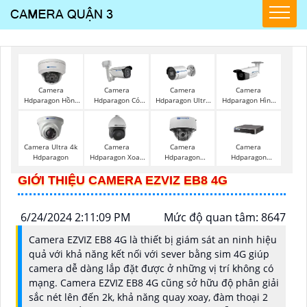
Camera
Camera
Camera
Camera
Hdparagon Hồng
Hdparagon Có
Hdparagon Ultra
Hdparagon Hình
Ngoại
Màu Ban Đêm
2K
Ảnh 4K
Camera Ultra 4k
Camera
Camera
Camera
Hdparagon
Hdparagon Xoay
Hdparagon
Hdparagon
360 Độ
Starlight
Starlight
GIỚI THIỆU CAMERA EZVIZ EB8 4G
6/24/2024 2:11:09 PM
Mức độ quan tâm: 8647
Camera EZVIZ EB8 4G là thiết bị giám sát an ninh hiệu
quả với khả năng kết nối với sever bằng sim 4G giúp
camera dễ dàng lắp đặt được ở những vị trí không có
mạng. Camera EZVIZ EB8 4G cũng sở hữu độ phân giải
sắc nét lên đến 2k, khả năng quay xoay, đàm thoại 2