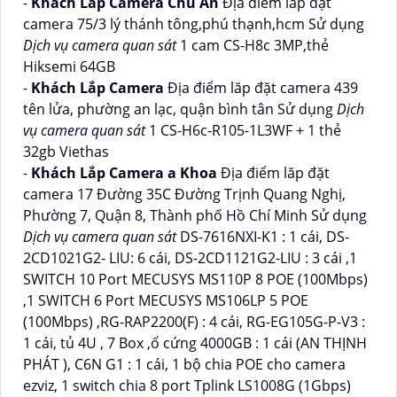
-
Khách Lắp Camera Chú An
Địa điểm lăp đặt
camera 75/3 lý thánh tông,phú thạnh,hcm Sử dụng
Dịch vụ camera quan sát
1 cam CS-H8c 3MP,thẻ
Hiksemi 64GB
-
Khách Lắp Camera
Địa điểm lăp đặt camera 439
tên lửa, phường an lạc, quận bình tân Sử dụng
Dịch
vụ camera quan sát
1 CS-H6c-R105-1L3WF + 1 thẻ
32gb Viethas
-
Khách Lắp Camera a Khoa
Địa điểm lăp đặt
camera 17 Đường 35C Đường Trịnh Quang Nghị,
Phường 7, Quận 8, Thành phố Hồ Chí Minh Sử dụng
Dịch vụ camera quan sát
DS-7616NXI-K1 : 1 cái, DS-
2CD1021G2- LIU: 6 cái, DS-2CD1121G2-LIU : 3 cái ,1
SWITCH 10 Port MECUSYS MS110P 8 POE (100Mbps)
,1 SWITCH 6 Port MECUSYS MS106LP 5 POE
(100Mbps) ,RG-RAP2200(F) : 4 cái, RG-EG105G-P-V3 :
1 cái, tủ 4U , 7 Box ,ổ cứng 4000GB : 1 cái (AN THỊNH
PHÁT ), C6N G1 : 1 cái, 1 bộ chia POE cho camera
ezviz, 1 switch chia 8 port Tplink LS1008G (1Gbps)