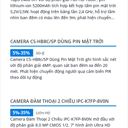
lithium-ion 5200mAh tích hợp kết hợp tấm pin mặt trời
5,2V/2,5W, hoạt động trên băng tần 2,4 GHz, hỗ trợ tầm
nhìn ban đêm có màu lên đến 9m, phát hiện chuyển
động và con người bằng AI, đồng thời lưu trữ dữ liệu
qua thẻ microSD lên đến 512GB
CAMERA CS-HB8C/SP DÙNG PIN MẶT TRỜI
5%-35%
00 ₫
Camera CS-HB8c/SP Dùng Pin Mặt Trời ghi hình sắc nét
với độ phân giải 4MP, quan sát ban đêm xa đến 20
mét. Phát hiện chuyển động người qua cảm biến PIR
theo dõi tự động
CAMERA ĐÀM THOẠI 2 CHIỀU IPC-K7FP-8V0N
5%-35%
Liên Hệ
Camera Đàm Thoại 2 Chiều IPC-K7FP-8V0N mở đầu với
độ phân giải 8.0 MP CMOS 1/2. 7” hình ảnh Ultra HD