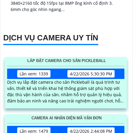
3840×2160 tốc độ 15fps tại 8MP ống kính cố định 3.
6mm cho góc nhìn ngang...
DỊCH VỤ CAMERA UY TÍN
LẮP ĐẶT CAMERA CHO SÂN PICKLEBALL
Lần xem: 1339
4/22/2026 5:30:30 PM
Dịch vụ lắp đặt camera cho sân Pickleball là quá trình tư
vấn, thiết kế và triển khai hệ thống giám sát phù hợp với
đặc thù vận hành của sân, nhằm hỗ trợ quản lý hiệu quả,
đảm bảo an ninh và nâng cao trải nghiệm người chơi, hỗ
trợ check var , bảng điểm online , livestream youtube
facebook
CAMERA AI NHẬN DIỆN MÃ VẬN ĐƠN
Lần xem: 1479
4/22/2026 2:44:08 PM