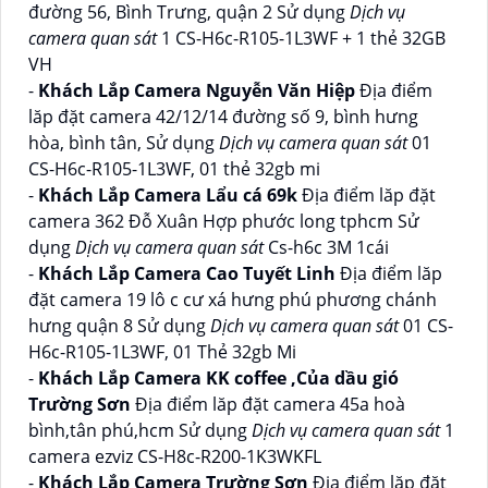
đường 56, Bình Trưng, quận 2 Sử dụng
Dịch vụ
camera quan sát
1 CS-H6c-R105-1L3WF + 1 thẻ 32GB
VH
-
Khách Lắp Camera Nguyễn Văn Hiệp
Địa điểm
lăp đặt camera 42/12/14 đường số 9, bình hưng
hòa, bình tân, Sử dụng
Dịch vụ camera quan sát
01
CS-H6c-R105-1L3WF, 01 thẻ 32gb mi
-
Khách Lắp Camera Lẩu cá 69k
Địa điểm lăp đặt
camera 362 Đỗ Xuân Hợp phước long tphcm Sử
dụng
Dịch vụ camera quan sát
Cs-h6c 3M 1cái
-
Khách Lắp Camera Cao Tuyết Linh
Địa điểm lăp
đặt camera 19 lô c cư xá hưng phú phương chánh
hưng quận 8 Sử dụng
Dịch vụ camera quan sát
01 CS-
H6c-R105-1L3WF, 01 Thẻ 32gb Mi
-
Khách Lắp Camera KK coffee ,Của dầu gió
Trường Sơn
Địa điểm lăp đặt camera 45a hoà
bình,tân phú,hcm Sử dụng
Dịch vụ camera quan sát
1
camera ezviz CS-H8c-R200-1K3WKFL
-
Khách Lắp Camera Trường Sơn
Địa điểm lăp đặt