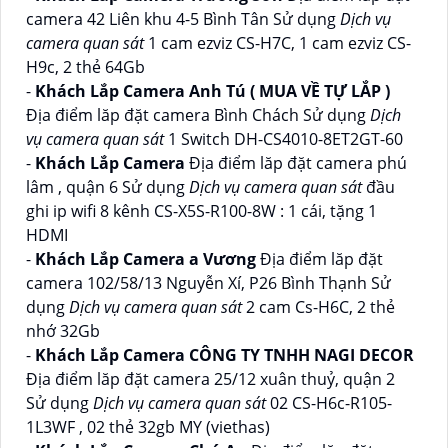
camera 42 Liên khu 4-5 Bình Tân Sử dụng
Dịch vụ
camera quan sát
1 cam ezviz CS-H7C, 1 cam ezviz CS-
H9c, 2 thẻ 64Gb
-
Khách Lắp Camera Anh Tú ( MUA VỀ TỰ LẮP )
Địa điểm lăp đặt camera Bình Chách Sử dụng
Dịch
vụ camera quan sát
1 Switch DH-CS4010-8ET2GT-60
-
Khách Lắp Camera
Địa điểm lăp đặt camera phú
lâm , quận 6 Sử dụng
Dịch vụ camera quan sát
đầu
ghi ip wifi 8 kênh CS-X5S-R100-8W : 1 cái, tặng 1
HDMI
-
Khách Lắp Camera a Vương
Địa điểm lăp đặt
camera 102/58/13 Nguyễn Xí, P26 Bình Thạnh Sử
dụng
Dịch vụ camera quan sát
2 cam Cs-H6C, 2 thẻ
nhớ 32Gb
-
Khách Lắp Camera CÔNG TY TNHH NAGI DECOR
Địa điểm lăp đặt camera 25/12 xuân thuỷ, quận 2
Sử dụng
Dịch vụ camera quan sát
02 CS-H6c-R105-
1L3WF , 02 thẻ 32gb MY (viethas)