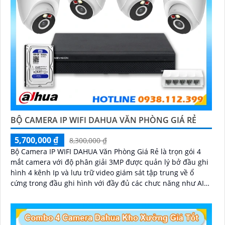
BỘ CAMERA IP WIFI DAHUA VĂN PHÒNG GIÁ RẺ
5,700,000 ₫
8,300,000 ₫
Bộ Camera IP WIFI DAHUA Văn Phòng Giá Rẻ là trọn gói 4
mắt camera với độ phân giải 3MP được quản lý bở đầu ghi
hình 4 kênh Ip và lưu trữ video giám sát tập trung về ổ
cứng trong đầu ghi hình với đầy đủ các chưc năng như AI
Phát hiện chuyển động, đàm thoại âm thanh 2 chiều và
giám sát có màu vào ban đêm