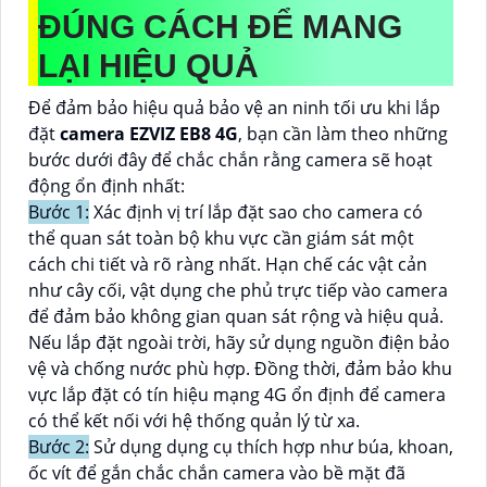
ĐÚNG CÁCH ĐỂ MANG
LẠI HIỆU QUẢ
Để đảm bảo hiệu quả bảo vệ an ninh tối ưu khi lắp
đặt
camera EZVIZ EB8 4G
, bạn cần làm theo những
bước dưới đây để chắc chắn rằng camera sẽ hoạt
động ổn định nhất:
Bước 1:
Xác định vị trí lắp đặt sao cho camera có
thể quan sát toàn bộ khu vực cần giám sát một
cách chi tiết và rõ ràng nhất. Hạn chế các vật cản
như cây cối, vật dụng che phủ trực tiếp vào camera
để đảm bảo không gian quan sát rộng và hiệu quả.
Nếu lắp đặt ngoài trời, hãy sử dụng nguồn điện bảo
vệ và chống nước phù hợp. Đồng thời, đảm bảo khu
vực lắp đặt có tín hiệu mạng 4G ổn định để camera
có thể kết nối với hệ thống quản lý từ xa.
Bước 2:
Sử dụng dụng cụ thích hợp như búa, khoan,
ốc vít để gắn chắc chắn camera vào bề mặt đã