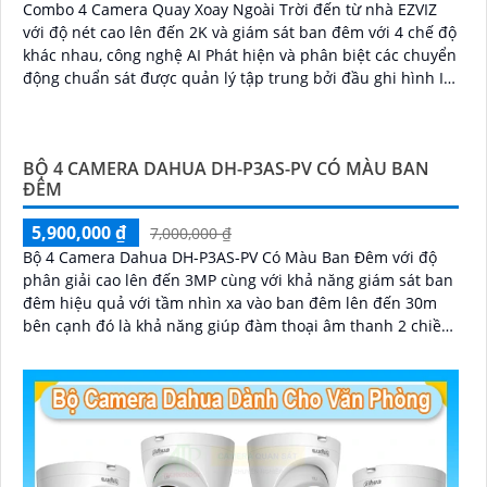
Combo 4 Camera Quay Xoay Ngoài Trời đến từ nhà EZVIZ
với độ nét cao lên đến 2K và giám sát ban đêm với 4 chế độ
khác nhau, công nghệ AI Phát hiện và phân biệt các chuyển
động chuẩn sát được quản lý tập trung bởi đầu ghi hình IP
WiFi
BỘ 4 CAMERA DAHUA DH-P3AS-PV CÓ MÀU BAN
ĐÊM
5,900,000 ₫
7,000,000 ₫
Bộ 4 Camera Dahua DH-P3AS-PV Có Màu Ban Đêm với độ
phân giải cao lên đến 3MP cùng với khả năng giám sát ban
đêm hiệu quả với tầm nhìn xa vào ban đêm lên đến 30m
bên cạnh đó là khả năng giúp đàm thoại âm thanh 2 chiều
và báo động răng de chủ động khi phát hiện xâm nhập