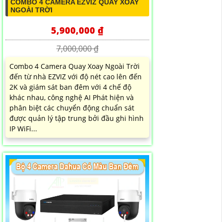
COMBO 4 CAMERA EZVIZ QUAY XOAY
NGOÀI TRỜI
5,900,000 ₫
7,000,000 ₫
Combo 4 Camera Quay Xoay Ngoài Trời
đến từ nhà EZVIZ với độ nét cao lên đến
2K và giám sát ban đêm với 4 chế độ
khác nhau, công nghệ AI Phát hiện và
phân biệt các chuyển động chuẩn sát
được quản lý tập trung bởi đầu ghi hình
IP WiFi...