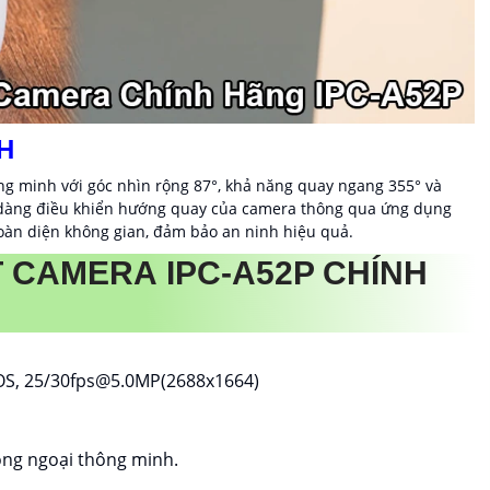
H
ông minh với góc nhìn rộng 87°, khả năng quay ngang 355° và
ễ dàng điều khiển hướng quay của camera thông qua ứng dụng
 toàn diện không gian, đảm bảo an ninh hiệu quả.
 CAMERA IPC-A52P CHÍNH
MOS, 25/30fps@5.0MP(2688x1664)
ồng ngoại thông minh.