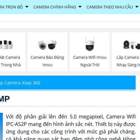
RA TRỌN BỘ
CAMERA CHÍNH HÃNG
CAMERA THEO NHU CẦU
Đặt Camera
Camera Wifi Imou
Camera Báo Động
Lắp Camera 
 Trong Nhà
Ngoài Trời
Imou
Nhạy Sáng 
ắp Camera Xoay 360
5MP
Với độ phân giải lên đến 5.0 megapixel, Camera Wifi
IPC-A52P mang đến hình ảnh sắc nét. Thiết bị này được
ứng dụng cho các công trình với mức giá phải chăng,
có khả năng quan sát ban đêm nhờ công nghệ Hồng