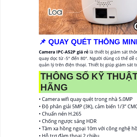
📌 QUAY QUÉT THÔNG MIN
Camera IPC-A52P giá rẻ
là thiết bị giám sát th
quay dọc từ -5° đến 80°. Người dùng có thể d
quản lý trên điện thoại. Thiết bị giúp giám sát
THÔNG SỐ KỸ THUẬT
HÃNG
• Camera wifi quay quét trong nhà 5.0MP
• Độ phân giải 5MP (3K), cảm biến 1/3” C
• Chuẩn nén H.265
• Chống ngược sáng HDR
• Tầm xa hồng ngoại 10m với công nghệ h
• Hỗ trợ đàm thoại 2 chiều