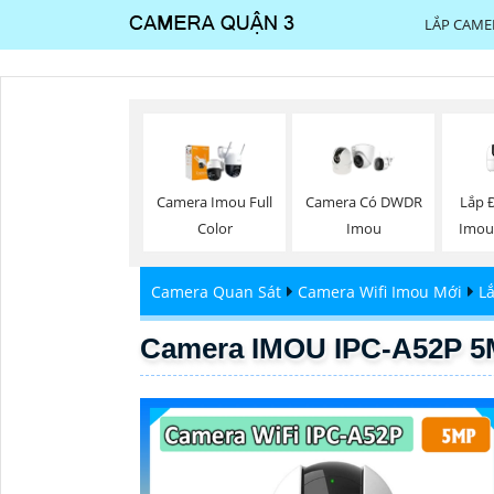
LẮP CAME
Lắp 
Camera Imou Full
Camera Có DWDR
Imou
Color
Imou
Camera Quan Sát
Camera Wifi Imou Mới
L
Camera IMOU IPC-A52P 