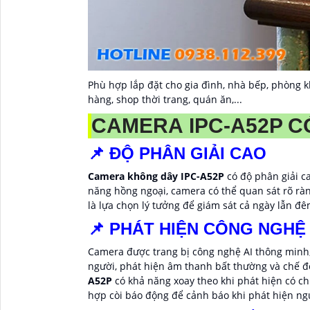
Phù hợp lắp đặt cho gia đình, nhà bếp, phòng k
hàng, shop thời trang, quán ăn,...
CAMERA IPC-A52P CÓ
📌 ĐỘ PHÂN GIẢI CAO
Camera không dây IPC-A52P
có độ phân giải ca
năng hồng ngoại, camera có thể quan sát rõ ràn
là lựa chọn lý tưởng để giám sát cả ngày lẫn đ
📌 PHÁT HIỆN CÔNG NGHỆ 
Camera được trang bị công nghệ AI thông minh,
người, phát hiện âm thanh bất thường và chế độ
A52P
có khả năng xoay theo khi phát hiện có ch
hợp còi báo động để cảnh báo khi phát hiện ng