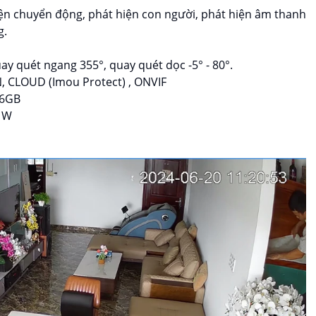
iện chuyển động, phát hiện con người, phát hiện âm thanh
g.
ay quét ngang 355°, quay quét dọc -5° - 80°.
AN, CLOUD (Imou Protect) , ONVIF
56GB
31W