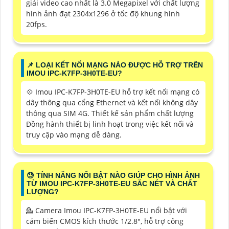
giải video cao nhất là 3.0 Megapixel với chất lượng
hình ảnh đạt 2304x1296 ở tốc độ khung hình
20fps.
📌 LOẠI KẾT NỐI MẠNG NÀO ĐƯỢC HỖ TRỢ TRÊN
IMOU IPC-K7FP-3H0TE-EU?
💠 Imou IPC-K7FP-3H0TE-EU hỗ trợ kết nối mạng có
dây thông qua cổng Ethernet và kết nối không dây
thông qua SIM 4G. Thiết kế sản phẩm chất lượng
Đồng hành thiết bị linh hoạt trong việc kết nối và
truy cập vào mạng dễ dàng.
😓 TÍNH NĂNG NỔI BẬT NÀO GIÚP CHO HÌNH ẢNH
TỪ IMOU IPC-K7FP-3H0TE-EU SẮC NÉT VÀ CHẤT
LƯỢNG?
💁 Camera Imou IPC-K7FP-3H0TE-EU nổi bật với
cảm biến CMOS kích thước 1/2.8", hỗ trợ công