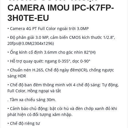
CAMERA IMOU IPC-K7FP-
3H0TE-EU
• Camera 4G PT Full Color ngoài trời 3.0MP
• Độ phân giải 3.0 MP, cảm biến CMOS kích thước 1/2.8”,
20fps@3.0M(2304x1296)
• Ống kính cố định 3.6mm cho góc nhìn 82°(H)
• Hỗ trợ quay quét: ngang 0-355°, dọc 0-90°
• Chuẩn nén H.265, Chế độ ngày đêm(ICR), chống ngược
sáng HDR
• Chế độ ban đêm thông minh với 4 chế độ sáng: Tự động,
Full Color, Hồng ngoại và tắt
. Tầm xa chiếu sáng 30m.
• Cảnh báo chủ động: bật còi hú và đèn chớp xanh đỏ khi
phát hiện có đối tượng xâm nhập.
• Chế độ riêng tư