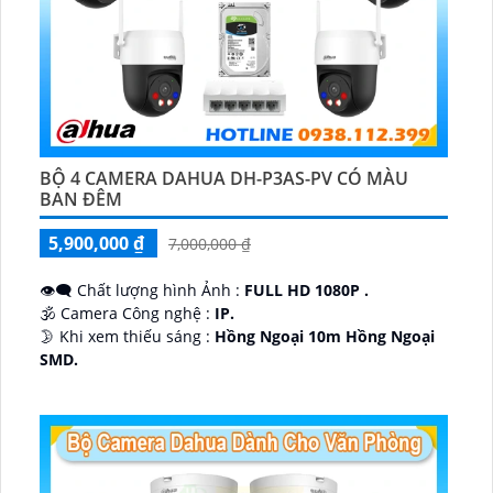
BỘ 4 CAMERA DAHUA DH-P3AS-PV CÓ MÀU
BAN ĐÊM
5,900,000 ₫
7,000,000 ₫
👁️‍🗨 Chất lượng hình Ảnh :
FULL HD 1080P .
🕉️ Camera Công nghệ :
IP.
🌛 Khi xem thiếu sáng :
Hồng Ngoại 10m Hồng Ngoại
SMD.
♊ Camera Thiết Kế
Dome Kim loại + Nhựa.
️💎 Chức Năng :
Thu Âm.