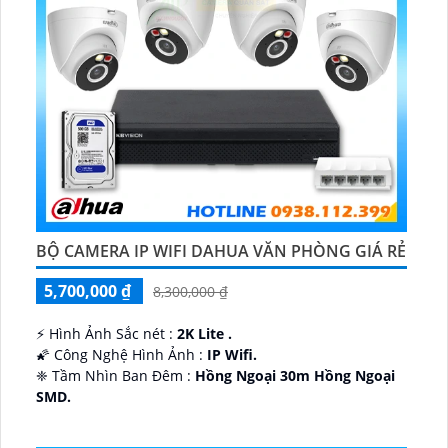
BỘ CAMERA IP WIFI DAHUA VĂN PHÒNG GIÁ RẺ
5,700,000 ₫
8,300,000 ₫
️⚡ Hình Ảnh Sắc nét :
2K Lite .
🌠 Công Nghệ Hình Ảnh :
IP Wifi.
❈ Tầm Nhìn Ban Đêm :
Hồng Ngoại 30m Hồng Ngoại
SMD.
🔩 Thiết Kế Camera
Dome Kim loại + Nhựa.
️✤ Khả Năng :
Thu Âm Và Loa.