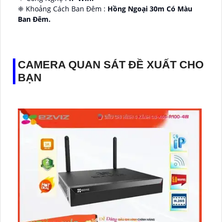
❈ Khoảng Cách Ban Đêm :
Hồng Ngoại 30m Có Màu
Ban Ðêm.
👑 Thiết Kế Camera
Xoay 360.
️✔️ Ưu Điểm :
Thu Âm Và Loa.
CAMERA QUAN SÁT ĐỀ XUẤT CHO
BẠN