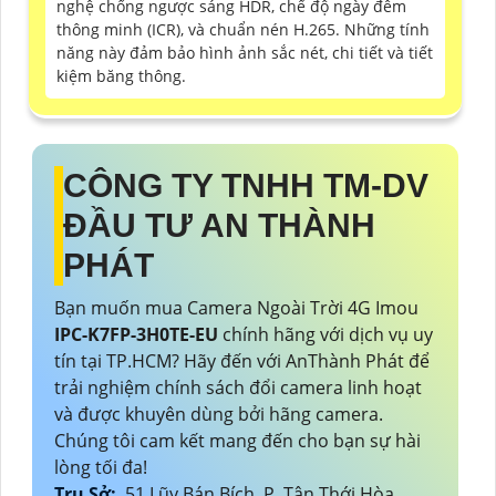
nghệ chống ngược sáng HDR, chế độ ngày đêm
thông minh (ICR), và chuẩn nén H.265. Những tính
năng này đảm bảo hình ảnh sắc nét, chi tiết và tiết
kiệm băng thông.
CÔNG TY TNHH TM-DV
ĐẦU TƯ AN THÀNH
PHÁT
Bạn muốn mua Camera Ngoài Trời 4G Imou
IPC-K7FP-3H0TE-EU
chính hãng với dịch vụ uy
tín tại TP.HCM? Hãy đến với AnThành Phát để
trải nghiệm chính sách đổi camera linh hoạt
và được khuyên dùng bởi hãng camera.
Chúng tôi cam kết mang đến cho bạn sự hài
lòng tối đa!
Trụ Sở:
51 Lũy Bán Bích, P. Tân Thới Hòa,