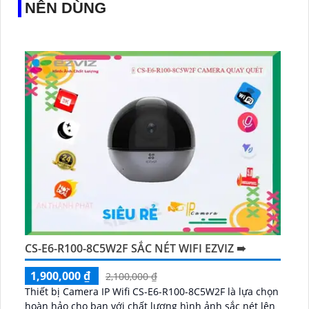
NÊN DÙNG
CS-E6-R100-8C5W2F SẮC NÉT WIFI EZVIZ ➠
1,900,000 ₫
2,100,000 ₫
Thiết bị Camera IP Wifi CS-E6-R100-8C5W2F là lựa chọn
hoàn hảo cho bạn với chất lượng hình ảnh sắc nét lên