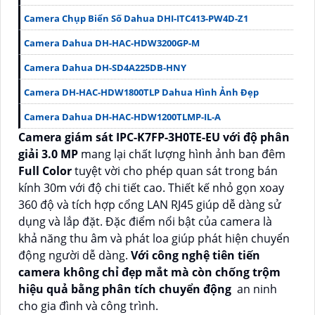
Camera Chụp Biển Số Dahua DHI-ITC413-PW4D-Z1
Camera Dahua DH-HAC-HDW3200GP-M
Camera Dahua DH-SD4A225DB-HNY
Camera DH-HAC-HDW1800TLP Dahua Hình Ảnh Đẹp
Camera Dahua DH-HAC-HDW1200TLMP-IL-A
Camera giám sát IPC-K7FP-3H0TE-EU với độ phân
giải 3.0 MP
mang lại chất lượng hình ảnh ban đêm
Full Color
tuyệt vời cho phép quan sát trong bán
kính 30m với độ chi tiết cao. Thiết kế nhỏ gọn xoay
360 độ và tích hợp cổng LAN RJ45 giúp dễ dàng sử
dụng và lắp đặt. Đặc điểm nổi bật của camera là
khả năng thu âm và phát loa giúp phát hiện chuyển
động người dễ dàng.
Với công nghệ tiên tiến
camera không chỉ đẹp mắt mà còn chống trộm
hiệu quả bằng phân tích chuyển động
an ninh
cho gia đình và công trình.