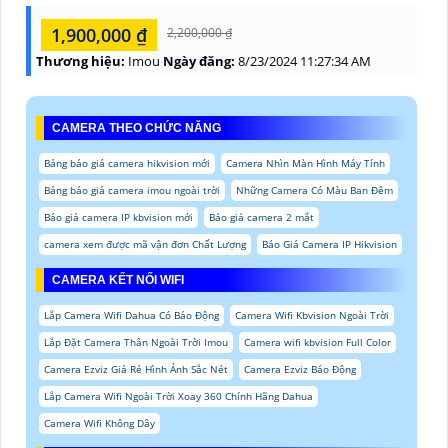
1,900,000 ₫
2,200,000 ₫
Thương hiệu:
Imou
Ngày đăng:
8/23/2024 11:27:34 AM
CAMERA THEO CHỨC NĂNG
Bảng báo giá camera hikvision mới
Camera Nhìn Màn Hình Máy Tính
Bảng báo giá camera imou ngoài trời
Những Camera Có Màu Ban Đêm
Báo giá camera IP kbvision mới
Báo giá camera 2 mắt
camera xem được mã vận đơn Chất Lượng
Báo Giá Camera IP Hikvision
CAMERA KẾT NỐI WIFI
Lắp Camera Wifi Dahua Có Báo Động
Camera Wifi Kbvision Ngoài Trời
Lắp Đặt Camera Thân Ngoài Trời Imou
Camera wifi kbvision Full Color
Camera Ezviz Giá Rẻ Hình Ảnh Sắc Nét
Camera Ezviz Báo Động
Lắp Camera Wifi Ngoài Trời Xoay 360 Chính Hãng Dahua
Camera Wifi Không Dây