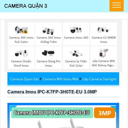
Camera Imou 360
Camera 360 Imou
Camera 360 Imou
Camera Có DWDR
Full Color
Chống Trộm
Imou
Lắp Camera Wifi
Camera Chuẩn
Camera Dùng Pin
Camera Ip Thân
360 Dahua Ngoài
Onvif Imou
Imou
Full Color
Trời
Camera Quan Sát
Camera Wifi Imou Mới
Lắp Camera Starlight
Camera Imou IPC-K7FP-3H0TE-EU 3.0MP