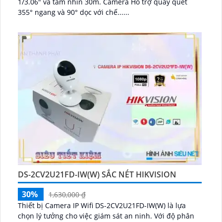
1/3.06" và tầm nhìn 30m. Camera Hỗ trợ quay quét
355° ngang và 90° dọc với chế......
DS-2CV2U21FD-IW(W) SẮC NÉT HIKVISION
30%
1,630,000 ₫
Thiết bị Camera IP Wifi DS-2CV2U21FD-IW(W) là lựa
chọn lý tưởng cho việc giám sát an ninh. Với độ phân