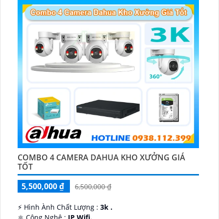
COMBO 4 CAMERA DAHUA KHO XƯỞNG GIÁ
TỐT
5,500,000 ₫
6,500,000 ₫
️⚡ Hình Ành Chất Lượng :
3k .
⚛️ Công Nghệ :
IP Wifi.