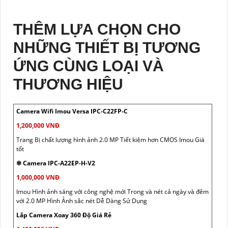
THÊM LỰA CHỌN CHO
NHỮNG THIẾT BỊ TƯƠNG
ỨNG CÙNG LOẠI VÀ
THƯƠNG HIỆU
Camera Wifi Imou Versa IPC-C22FP-C
1,200,000 VNĐ
Trang Bị chất lượng hình ảnh 2.0 MP Tiết kiệm hơn CMOS Imou Giá
tốt
❇ Camera IPC-A22EP-H-V2
1,000,000 VNĐ
Imou Hình ảnh sáng với công nghệ mới Trong và nét cả ngày và đêm
với 2.0 MP Hình Ảnh sắc nét Dễ Dàng Sử Dụng
Lắp Camera Xoay 360 Độ Giá Rẻ