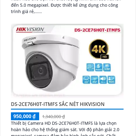
đến 5.0 megapixel. Được thiết kế ứng dụng cho công
trình giá rẻ,......
DS-2CE76H0T-ITMFS SẮC NÉT HIKVISION
950,000 ₫
1,340,000 ₫
Thiết bị Camera HD DS-2CE76H0T-ITMFS là lựa chọn
hoàn hảo cho hệ thống giám sát. Với độ phân giải 2.0
megapixel, camera đảm bảo hình ảnh sắc nét. Chất