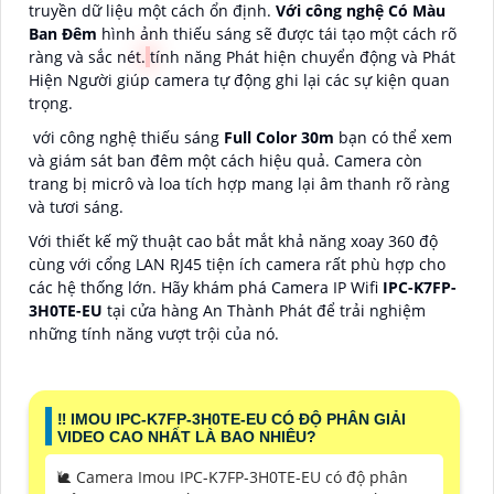
truyền dữ liệu một cách ổn định.
Với công nghệ Có Màu
Ban Ðêm
hình ảnh thiếu sáng sẽ được tái tạo một cách rõ
ràng và sắc nét.
tính năng Phát hiện chuyển động và Phát
Hiện Người giúp camera tự động ghi lại các sự kiện quan
trọng.
với công nghệ thiếu sáng
Full Color 30m
bạn có thể xem
và giám sát ban đêm một cách hiệu quả. Camera còn
trang bị micrô và loa tích hợp mang lại âm thanh rõ ràng
và tươi sáng.
Với thiết kế mỹ thuật cao bắt mắt khả năng xoay 360 độ
cùng với cổng LAN RJ45 tiện ích camera rất phù hợp cho
các hệ thống lớn. Hãy khám phá Camera IP Wifi
IPC-K7FP-
3H0TE-EU
tại cửa hàng An Thành Phát để trải nghiệm
những tính năng vượt trội của nó.
‼️ IMOU IPC-K7FP-3H0TE-EU CÓ ĐỘ PHÂN GIẢI
VIDEO CAO NHẤT LÀ BAO NHIÊU?
🐌 Camera Imou IPC-K7FP-3H0TE-EU có độ phân