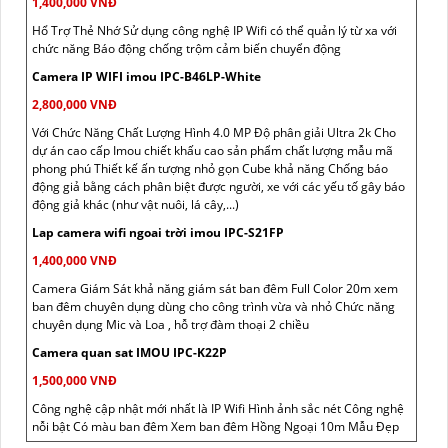
1,400,000 VNĐ
Hổ Trợ Thẻ Nhớ Sử dụng công nghệ IP Wifi có thể quản lý từ xa với
chức năng Báo động chống trộm cảm biến chuyển động
Camera IP WIFI imou IPC-B46LP-White
2,800,000 VNĐ
Với Chức Năng Chất Lượng Hình 4.0 MP Độ phân giải Ultra 2k Cho
dự án cao cấp Imou chiết khấu cao sản phẩm chất lượng mẫu mã
phong phú Thiết kế ấn tượng nhỏ gọn Cube khả năng Chống báo
động giả bằng cách phân biệt được người, xe với các yếu tố gây báo
động giả khác (như vật nuôi, lá cây,...)
Lap camera wifi ngoai trời imou IPC-S21FP
1,400,000 VNĐ
Camera Giám Sát khả năng giám sát ban đêm Full Color 20m xem
ban đêm chuyên dụng dùng cho công trình vừa và nhỏ Chức năng
chuyên dụng Mic và Loa , hỗ trợ đàm thoại 2 chiều
Camera quan sat IMOU IPC-K22P
1,500,000 VNĐ
Công nghệ cập nhật mới nhất là IP Wifi Hình ảnh sắc nét Công nghệ
nỗi bật Có màu ban đêm Xem ban đêm Hồng Ngoại 10m Mẫu Đẹp