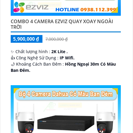
COMBO 4 CAMERA EZVIZ QUAY XOAY NGOÀI
TRỜI
5,900,000 ₫
7,000,000 ₫
✨ Chất lượng hình :
2K Lite .
👍 Công Nghệ Sử Dụng :
IP Wifi.
🌙 Khoảng Cách Ban Đêm :
Hồng Ngoại 30m Có Màu
Ban Ðêm.
🕉️ Cấu Tạo Camera
IP67 xoay 360.
️📡 Ưu Điểm :
Thu Âm Và Loa.