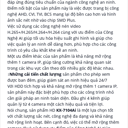
đáp ứng đúng tiêu chuẩn của ngành công nghệ an ninh.
Điểm nổi bật của sản phẩm này là việc được trang bị công
nghệ AHD, CVI, TVI, BCS mang lại độ bền cao hơn và hình
ảnh sắc nét nhờ vào chip SMD Plus.
Việc sử dụng các công nghệ nén video
H.265+/H.265/H.264+/H.264 cùng với ưu điểm của Công
Nghệ AI giúp tối ưu hóa hiệu suất ghi hình và giúp cho
việc quản lý an ninh dễ dàng hơn, phù hợp cho các công
trình có yêu cầu khắt khe về an ninh.
Một ưu điểm khác của sản phẩm là khả năng mở rộng
thêm 1 camera IP, giúp tăng cường khả năng quan sát
trong các khu vực cần theo dõi nhiều góc độ khác nhau.
↕️
Những cải tiến chất lượng
sản phẩm cho phép xem
được ban đêm, giúp giám sát an ninh hiệu quả 24/7
Với HDD tích hợp và khả năng mở rộng thêm 1 camera IP,
sản phẩm này đặc biệt phù hợp cho các công trình nhỏ
cần giải pháp an ninh toàn diện. Đầu ghi 4 kênh giúp
quản lý từ 4 camera một cách hiệu quả và tiện lợi.
Nói chung, sản phẩm HD
KX-7104Ai
là một lựa chọn tốt
với chất lượng sắc nét, công nghệ đa dạng và khả năng
mở rộng linh hoạt. Bên cạnh đó, việc có thể mở rộng thêm