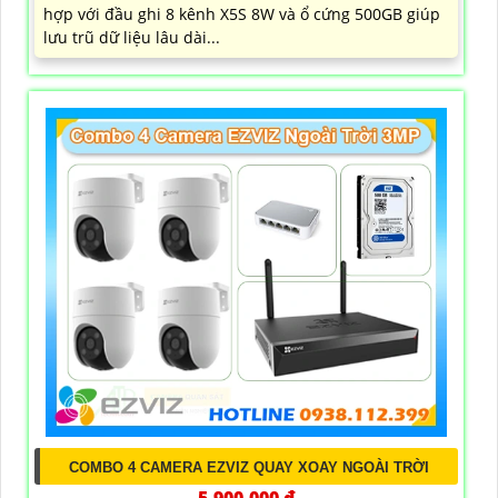
hợp với đầu ghi 8 kênh X5S 8W và ổ cứng 500GB giúp
lưu trũ dữ liệu lâu dài...
COMBO 4 CAMERA EZVIZ QUAY XOAY NGOÀI TRỜI
5,900,000 ₫