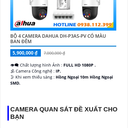
BỘ 4 CAMERA DAHUA DH-P3AS-PV CÓ MÀU
BAN ĐÊM
5,900,000 ₫
7,000,000 ₫
👁️‍🗨 Chất lượng hình Ảnh :
FULL HD 1080P .
🕉️ Camera Công nghệ :
IP.
🌛 Khi xem thiếu sáng :
Hồng Ngoại 10m Hồng Ngoại
SMD.
♊ Camera Thiết Kế
Dome Kim loại + Nhựa.
️💎 Chức Năng :
Thu Âm.
CAMERA QUAN SÁT ĐỀ XUẤT CHO
BẠN