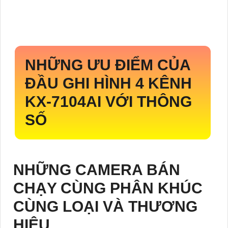
NHỮNG ƯU ĐIỂM CỦA
ĐẦU GHI HÌNH 4 KÊNH
KX-7104AI
VỚI THÔNG
SỐ
NHỮNG CAMERA BÁN
CHẠY CÙNG PHÂN KHÚC
CÙNG LOẠI VÀ THƯƠNG
HIỆU