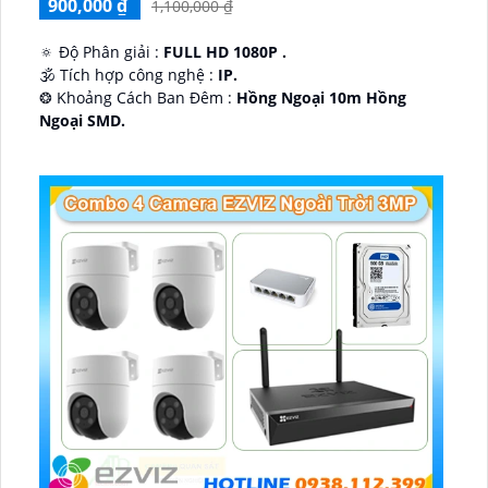
900,000 ₫
1,100,000 ₫
🔅 Độ Phân giải :
FULL HD 1080P .
🕉️ Tích hợp công nghệ :
IP.
❂ Khoảng Cách Ban Đêm :
Hồng Ngoại 10m Hồng
Ngoại SMD.
🛡 Mẫu Camera
Dome Kim loại + Nhựa.
️📢 Ưu Điểm :
Thu Âm.