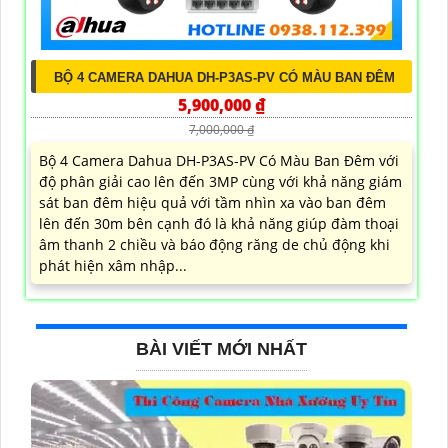
BỘ 4 CAMERA DAHUA DH-P3AS-PV CÓ MÀU BAN ĐÊM
5,900,000 ₫
7,000,000 ₫
Bộ 4 Camera Dahua DH-P3AS-PV Có Màu Ban Đêm với
độ phân giải cao lên đến 3MP cùng với khả năng giám
sát ban đêm hiệu quả với tầm nhìn xa vào ban đêm
lên đến 30m bên cạnh đó là khả năng giúp đàm thoại
âm thanh 2 chiều và báo động răng de chủ động khi
phát hiện xâm nhập...
BÀI VIẾT MỚI NHẤT