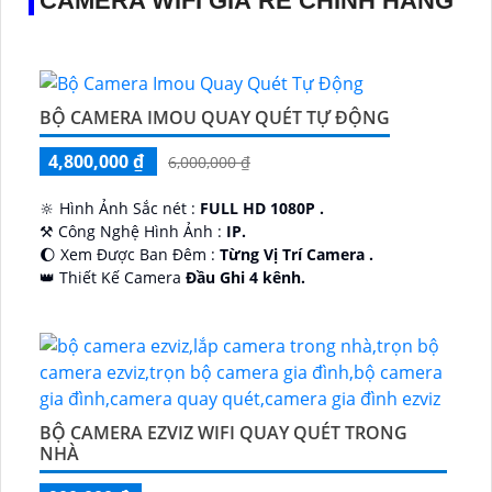
CAMERA WIFI GIÁ RẺ CHÍNH HÃNG
BỘ CAMERA IMOU QUAY QUÉT TỰ ĐỘNG
4,800,000 ₫
6,000,000 ₫
🔆 Hình Ảnh Sắc nét :
FULL HD 1080P .
⚒ Công Nghệ Hình Ảnh :
IP.
🌔 Xem Được Ban Đêm :
Từng Vị Trí Camera .
👑 Thiết Kế Camera
Đầu Ghi 4 kênh.
️🔮 Đặt Điểm :
Công Nghệ AI.
BỘ CAMERA EZVIZ WIFI QUAY QUÉT TRONG
NHÀ