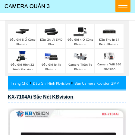
Đầu Ghi 8 Ổ Cứng
Đầu Ghi AI SMD
Đầu Ghi 4 Ổ Cứng
Đầu Thu Ip 64
Kbvision
Plus
Kbvision
Kênh Kbvision
Camera Wifi 360
Đầu Ghi Hình 32
Đầu Ghi Ip 4k
Camera Thân To
Kbvision
Kênh Kbvision
Kbvision
Kbvision
Trang Chủ
Đầu Ghi Hình Kbvision
Bán Camera Kbvision 2MP
KX-7104Ai Sắc Nét KBvision