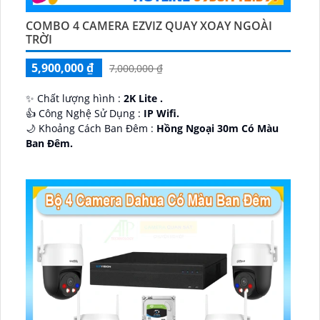
COMBO 4 CAMERA EZVIZ QUAY XOAY NGOÀI
TRỜI
5,900,000 ₫
7,000,000 ₫
✨ Chất lượng hình :
2K Lite .
👍 Công Nghệ Sử Dụng :
IP Wifi.
🌙 Khoảng Cách Ban Đêm :
Hồng Ngoại 30m Có Màu
Ban Ðêm.
🕉️ Cấu Tạo Camera
IP67 xoay 360.
️📡 Ưu Điểm :
Thu Âm Và Loa.