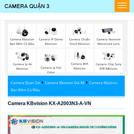
Camera Kbvision
Camera IP Dome
Camera Chuẩn
Camera Kbvision
Ban Đêm Có Màu
Kbviison
Onvif Kbvision
Motorized Lens
Camera Wifi
Camera Ip 4k
Camera Chip Sony
Camera Ip Full
Kbvision
Kbvision
NIR KBvision
Color
Camera Quan Sát
Camera Kbvision Giá Rẻ
Camera Kbvision
Ban Đêm Có Màu
Camera KBvision KX-A2003N3-A-VN