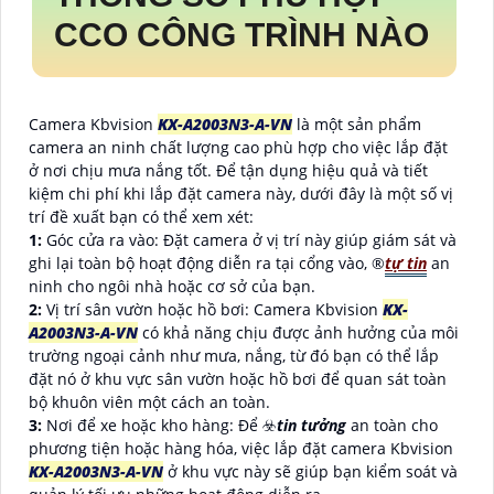
CCO CÔNG TRÌNH NÀO
Camera Kbvision
KX-A2003N3-A-VN
là một sản phẩm
camera an ninh chất lượng cao phù hợp cho việc lắp đặt
ở nơi chịu mưa nắng tốt. Để tận dụng hiệu quả và tiết
kiệm chi phí khi lắp đặt camera này, dưới đây là một số vị
trí đề xuất bạn có thể xem xét:
1:
Góc cửa ra vào: Đặt camera ở vị trí này giúp giám sát và
ghi lại toàn bộ hoạt động diễn ra tại cổng vào, ®️
tự tin
an
ninh cho ngôi nhà hoặc cơ sở của bạn.
2:
Vị trí sân vườn hoặc hồ bơi: Camera Kbvision
KX-
A2003N3-A-VN
có khả năng chịu được ảnh hưởng của môi
trường ngoại cảnh như mưa, nắng, từ đó bạn có thể lắp
đặt nó ở khu vực sân vườn hoặc hồ bơi để quan sát toàn
bộ khuôn viên một cách an toàn.
3:
Nơi để xe hoặc kho hàng: Để ☣️
tin tưởng
an toàn cho
phương tiện hoặc hàng hóa, việc lắp đặt camera Kbvision
KX-A2003N3-A-VN
ở khu vực này sẽ giúp bạn kiểm soát và