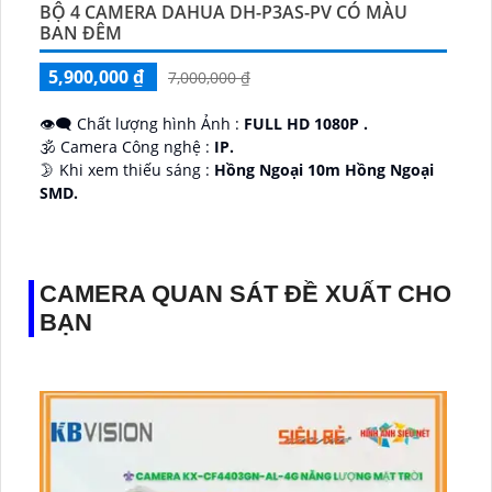
BỘ 4 CAMERA DAHUA DH-P3AS-PV CÓ MÀU
BAN ĐÊM
5,900,000 ₫
7,000,000 ₫
👁️‍🗨 Chất lượng hình Ảnh :
FULL HD 1080P .
🕉️ Camera Công nghệ :
IP.
🌛 Khi xem thiếu sáng :
Hồng Ngoại 10m Hồng Ngoại
SMD.
♊ Camera Thiết Kế
Dome Kim loại + Nhựa.
️💎 Chức Năng :
Thu Âm.
CAMERA QUAN SÁT ĐỀ XUẤT CHO
BẠN