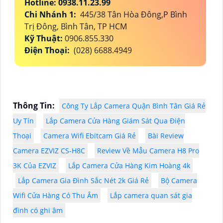
Hotline: 0938.11.23.99
Chi Nhánh 1:
445/38 Tân Hòa Đông,P Bình
Trị Đông, Bình Tân, TP HCM
Kỹ Thuật:
0906.855.330
Điện Thoại:
(028) 6688.4949
Thông Tin:
Công Ty Lắp Camera Quận Bình Tân Giá Rẻ
Uy Tín
Lắp Camera Cửa Hàng Giám Sát Qua Điện
Thoại
Camera Wifi Ebitcam Giá Rẻ
Bài Review
Camera EZVIZ CS-H8C
Review Về Mẫu Camera H8 Pro
3K Của EZVIZ
Lắp Camera Cửa Hàng Kim Hoàng 4k
Lắp Camera Gia Đình Sắc Nét 2k Giá Rẻ
Bộ Camera
Wifi Cửa Hàng Có Thu Âm
Lắp camera quan sát gia
đình có ghi âm