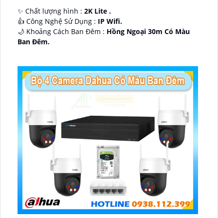
✨ Chất lượng hình :
2K Lite .
👍 Công Nghệ Sử Dụng :
IP Wifi.
🌙 Khoảng Cách Ban Đêm :
Hồng Ngoại 30m Có Màu
Ban Ðêm.
🕉️ Cấu Tạo Camera
IP67 xoay 360.
️📡 Ưu Điểm :
Thu Âm Và Loa.