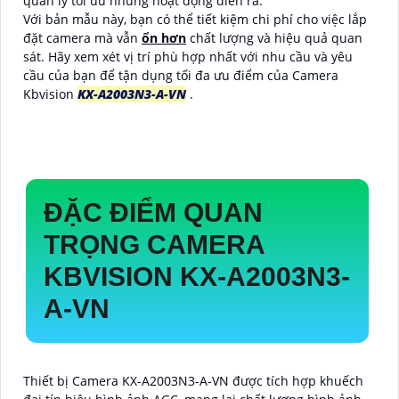
quản lý tối ưu những hoạt động diễn ra.
Với bản mẫu này, bạn có thể tiết kiệm chi phí cho việc lắp
đặt camera mà vẫn
ổn hơn
chất lượng và hiệu quả quan
sát. Hãy xem xét vị trí phù hợp nhất với nhu cầu và yêu
cầu của bạn để tận dụng tối đa ưu điểm của Camera
Kbvision
KX-A2003N3-A-VN
.
ĐẶC ĐIỂM QUAN
TRỌNG CAMERA
KBVISION KX-A2003N3-
A-VN
Thiết bị Camera KX-A2003N3-A-VN được tích hợp khuếch