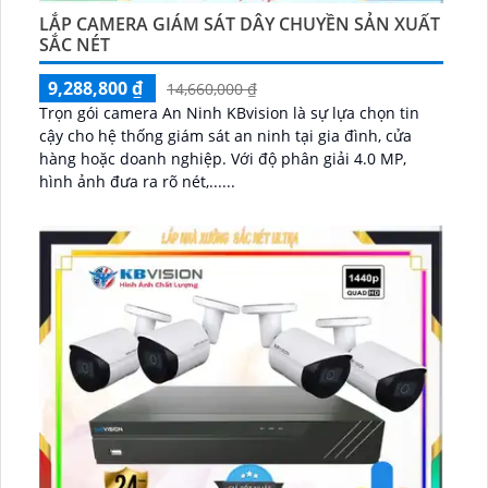
LẮP CAMERA GIÁM SÁT DÂY CHUYỀN SẢN XUẤT
SẮC NÉT
9,288,800 ₫
14,660,000 ₫
Trọn gói camera An Ninh KBvision là sự lựa chọn tin
cậy cho hệ thống giám sát an ninh tại gia đình, cửa
hàng hoặc doanh nghiệp. Với độ phân giải 4.0 MP,
hình ảnh đưa ra rõ nét,......