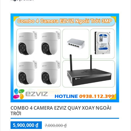
🛡 Mẫu Camera
Dome Kim loại + Nhựa.
️📢 Ưu Điểm :
Thu Âm.
COMBO 4 CAMERA EZVIZ QUAY XOAY NGOÀI
TRỜI
5,900,000 ₫
7,000,000 ₫