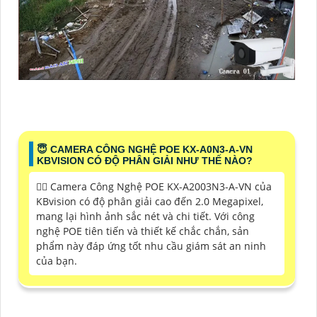
😇 CAMERA CÔNG NGHỆ POE KX-A0N3-A-VN
KBVISION CÓ ĐỘ PHÂN GIẢI NHƯ THẾ NÀO?
❤️‍💋‍ Camera Công Nghệ POE KX-A2003N3-A-VN của
KBvision có độ phân giải cao đến 2.0 Megapixel,
mang lại hình ảnh sắc nét và chi tiết. Với công
nghệ POE tiên tiến và thiết kế chắc chắn, sản
phẩm này đáp ứng tốt nhu cầu giám sát an ninh
của bạn.