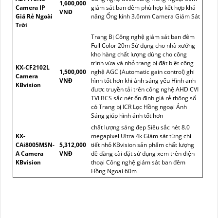
1,600,000
Camera IP
giám sát ban đêm phù hợp kết hợp khả
VNĐ
Giá Rẻ Ngoài
năng Ống kính 3.6mm Camera Giám Sát
Trời
Trang Bị Công nghệ giám sát ban đêm
Full Color 20m Sử dụng cho nhà xưởng
kho hàng chất lượng dùng cho công
trình vừa và nhỏ trang bị đặt biệt công
KX-CF2102L
1,500,000
nghệ AGC (Automatic gain control) ghi
Camera
VNĐ
hình tốt hơn khi ánh sáng yếu Hình anh
KBvision
được truyền tải trên công nghệ AHD CVI
TVI BCS sắc nét ổn định giá rẻ thông số
có Trang bị ICR Lọc Hồng ngoại Ánh
Sáng giúp hình ảnh tốt hơn
chất lượng sáng đẹp Siêu sắc nét 8.0
KX-
megapixel Ultra 4k Giám sát từng chi
CAi8005MSN-
5,312,000
tiết nhỏ KBvision sản phẩm chất lượng
A Camera
VNĐ
dễ dàng cài đặt sử dụng xem trên điện
KBvision
thoại Công nghệ giám sát ban đêm
Hồng Ngoại 60m