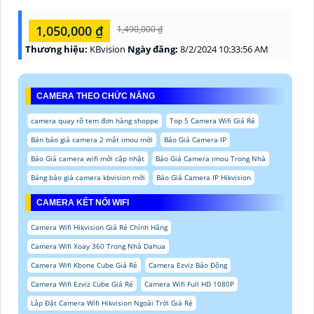
1,050,000 ₫
1,490,000 ₫
Thương hiệu:
KBvision
Ngày đăng:
8/2/2024 10:33:56 AM
CAMERA THEO CHỨC NĂNG
camera quay rõ tem đơn hàng shoppe
Top 5 Camera Wifi Giá Rẻ
Bản báo giá camera 2 mắt imou mới
Báo Giá Camera IP
Báo Giá camera wifi mới cập nhật
Báo Giá Camera imou Trong Nhà
Bảng báo giá camera kbvision mới
Báo Giá Camera IP Hikvision
CAMERA KẾT NỐI WIFI
Camera Wifi Hikvision Giá Rẻ Chính Hãng
Camera Wifi Xoay 360 Trong Nhà Dahua
Camera Wifi Kbone Cube Giá Rẻ
Camera Ezviz Báo Động
Camera Wifi Ezviz Cube Giá Rẻ
Camera Wifi Full HD 1080P
Lắp Đặt Camera Wifi Hikvision Ngoài Trời Giá Rẻ