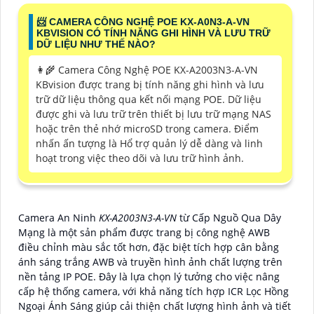
📨 CAMERA CÔNG NGHỆ POE KX-A0N3-A-VN
KBVISION CÓ TÍNH NĂNG GHI HÌNH VÀ LƯU TRỮ
DỮ LIỆU NHƯ THẾ NÀO?
👩‍🌾 Camera Công Nghệ POE KX-A2003N3-A-VN
KBvision được trang bị tính năng ghi hình và lưu
trữ dữ liệu thông qua kết nối mạng POE. Dữ liệu
được ghi và lưu trữ trên thiết bị lưu trữ mạng NAS
hoặc trên thẻ nhớ microSD trong camera. Điểm
nhấn ấn tượng là Hổ trợ quản lý dễ dàng và linh
hoạt trong việc theo dõi và lưu trữ hình ảnh.
Camera An Ninh
KX-A2003N3-A-VN
từ Cấp Nguồ Qua Dây
Mạng là một sản phẩm được trang bị công nghệ AWB
điều chỉnh màu sắc tốt hơn, đặc biệt tích hợp cân bằng
ánh sáng trắng AWB và truyền hình ảnh chất lượng trên
nền tảng IP POE. Đây là lựa chọn lý tưởng cho việc nâng
cấp hệ thống camera, với khả năng tích hợp ICR Lọc Hồng
Ngoại Ánh Sáng giúp cải thiện chất lượng hình ảnh và tiết