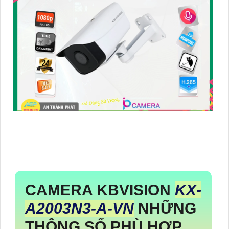
CAMERA KBVISION
KX-
A2003N3-A-VN
NHỮNG
THÔNG SỐ PHÙ HỢP