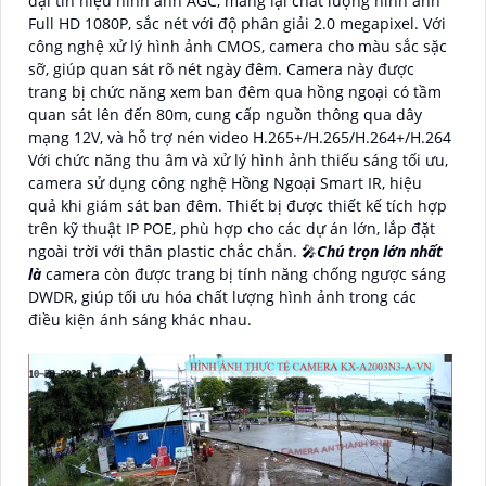
đại tín hiệu hình ảnh AGC, mang lại chất lượng hình ảnh
Full HD 1080P, sắc nét với độ phân giải 2.0 megapixel. Với
công nghệ xử lý hình ảnh CMOS, camera cho màu sắc sặc
sỡ, giúp quan sát rõ nét ngày đêm. Camera này được
trang bị chức năng xem ban đêm qua hồng ngoại có tầm
quan sát lên đến 80m, cung cấp nguồn thông qua dây
mạng 12V, và hỗ trợ nén video H.265+/H.265/H.264+/H.264
Với chức năng thu âm và xử lý hình ảnh thiếu sáng tối ưu,
camera sử dụng công nghệ Hồng Ngoại Smart IR, hiệu
quả khi giám sát ban đêm. Thiết bị được thiết kế tích hợp
trên kỹ thuật IP POE, phù hợp cho các dự án lớn, lắp đặt
ngoài trời với thân plastic chắc chắn. 🎤
Chú trọn lớn nhất
là
camera còn được trang bị tính năng chống ngược sáng
DWDR, giúp tối ưu hóa chất lượng hình ảnh trong các
điều kiện ánh sáng khác nhau.