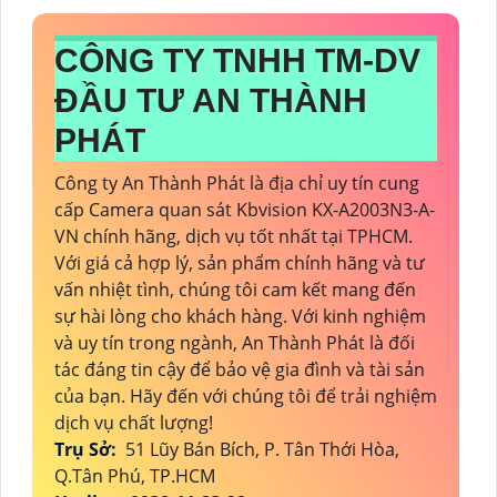
CÔNG TY TNHH TM-DV
ĐẦU TƯ AN THÀNH
PHÁT
Công ty An Thành Phát là địa chỉ uy tín cung
cấp Camera quan sát Kbvision KX-A2003N3-A-
VN chính hãng, dịch vụ tốt nhất tại TPHCM.
Với giá cả hợp lý, sản phẩm chính hãng và tư
vấn nhiệt tình, chúng tôi cam kết mang đến
sự hài lòng cho khách hàng. Với kinh nghiệm
và uy tín trong ngành, An Thành Phát là đối
tác đáng tin cậy để bảo vệ gia đình và tài sản
của bạn. Hãy đến với chúng tôi để trải nghiệm
dịch vụ chất lượng!
Trụ Sở:
51 Lũy Bán Bích, P. Tân Thới Hòa,
Q.Tân Phú, TP.HCM