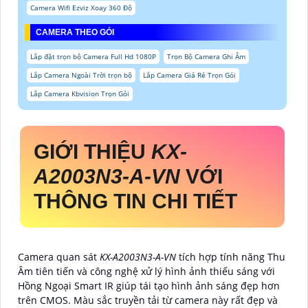
Camera Wifi Ezviz Xoay 360 Độ
CAMERA THEO GÓI
Lắp đặt trọn bộ Camera Full Hd 1080P
Trọn Bộ Camera Ghi Âm
Lắp Camera Ngoài Trời trọn bộ
Lắp Camera Giá Rẻ Trọn Gói
Lắp Camera Kbvision Trọn Gói
GIỚI THIỆU
KX-
A2003N3-A-VN
VỚI
THÔNG TIN CHI TIẾT
Camera quan sát
KX-A2003N3-A-VN
tích hợp tính năng Thu
Âm tiên tiến và công nghệ xử lý hình ảnh thiếu sáng với
Hồng Ngoại Smart IR giúp tái tạo hình ảnh sáng đẹp hơn
trên CMOS. Màu sắc truyền tải từ camera này rất đẹp và