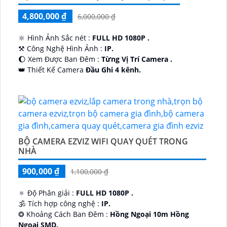
4,800,000 ₫
6,000,000 ₫
🔆 Hình Ảnh Sắc nét :
FULL HD 1080P .
⚒ Công Nghệ Hình Ảnh :
IP.
🌔 Xem Được Ban Đêm :
Từng Vị Trí Camera .
👑 Thiết Kế Camera
Đầu Ghi 4 kênh.
️🔮 Đặt Điểm :
Công Nghệ AI.
BỘ CAMERA EZVIZ WIFI QUAY QUÉT TRONG
NHÀ
900,000 ₫
1,100,000 ₫
🔅 Độ Phân giải :
FULL HD 1080P .
🕉️ Tích hợp công nghệ :
IP.
❂ Khoảng Cách Ban Đêm :
Hồng Ngoại 10m Hồng
Ngoại SMD.