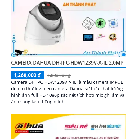
CAMERA DAHUA DH-IPC-HDW1239V-A-IL 2.0MP
1,260,000 ₫
1,800,000 ₫
Camera DH-IPC-HDW1239V-A-IL là mẫu camera IP POE
đến từ thương hiệu camera Dahua sở hữu chất lượng
hình ảnh full HD 1080p sắc nét tích hợp mic ghi âm và
ánh sáng kép thông minh......