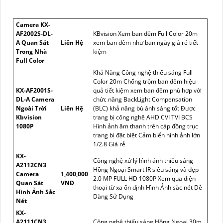
Camera KX-
AF2002S-DL-
KBvision Xem ban đêm Full Color 20m
A Quan Sát
Liên Hệ
xem ban đêm như ban ngày giá rẻ tiết
Trong Nhà
kiệm
Full Color
Khả Năng Công nghệ thiếu sáng Full
Color 20m Chống trộm ban đêm hiệu
KX-AF2001S-
quả tiết kiệm xem ban đêm phù hợp với
DL-A Camera
chức năng BackLight Compensation
Ngoài Trời
Liên Hệ
(BLC) khả năng bù ánh sáng tốt Được
Kbvision
trang bị công nghệ AHD CVI TVI BCS
1080P
Hình ảnh âm thanh trên cáp đồng trục
trang bị đặt biệt Cảm biến hình ảnh lớn
1/2.8 Giá rẻ
KX-
Công nghệ xử lý hình ảnh thiếu sáng
A2112CN3
Hồng Ngoại Smart IR siêu sáng và đẹp
Camera
1,400,000
2.0 MP FULL HD 1080P Xem qua điện
Quan Sát
VNĐ
thoại từ xa ổn định Hình Ảnh sắc nét Dễ
Hình Ảnh Sắc
Dàng Sử Dụng
Nét
KX-
A2111CN3
Công nghệ thiếu sáng Hồng Ngoại 30m