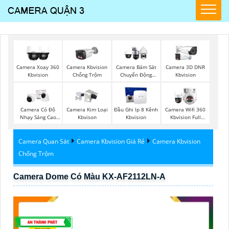
Camera Xoay 360
Camera Kbvision
Camera Bám Sát
Camera 3D DNR
Kbvision
Chống Trộm
Chuyển Động
Kbvision
Kbvision
Camera Có Độ
Camera Kim Loại
Đầu Ghi Ip 8 Kênh
Camera Wifi 360
Nhạy Sáng Cao
Kbvison
Kbvision
Kbvision Full
Kbvision
Color
Camera Quan Sát
Camera Kbvision Giá Rẻ
Camera Kbvision
Chống Trộm
Camera Dome Có Màu KX-AF2112LN-A