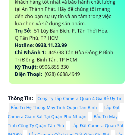
khách hàng tốt nhất và bảo hành chất lượng
tại An Thành Phát. Hãy để chúng tôi mang
đến cho bạn sự uy tín và an tâm trong việc
lựa chọn và sử dụng sản phẩm.
Trụ Sở:
51 Lũy Bán Bích, P. Tân Thới Hòa,
Q.Tân Phú, TP.HCM
Hotline: 0938.11.23.99
Chi Nhánh 1:
445/38 Tân Hòa Đông,P Bình
Trị Đông, Bình Tân, TP HCM
Kỹ Thuật:
0906.855.330
Điện Thoại:
(028) 6688.4949
Thông Tin:
Công Ty Lắp Camera Quận 4 Giá Rẻ Uy Tín
Bảo Trì Hệ Thống Máy Tính Quận Tân Bình
Lắp Đặt
Camera Giám Sát Tại Quận Phú Nhuận
Bảo Trì Máy
Tính Công Ty Quận Tân Phú
Lắp Đặt Camera Quan Sát
360 Độ
Lắp Camera Cửa hàng Tiết Kiệm Chi Phí
Lắp