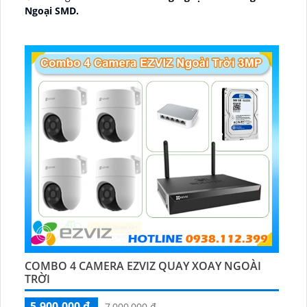
Ngoại SMD.
🛡 Mẫu Camera
Dome Kim loại + Nhựa.
️📢 Ưu Điểm :
Thu Âm.
COMBO 4 CAMERA EZVIZ QUAY XOAY NGOÀI
TRỜI
5,900,000 ₫
7,000,000 ₫