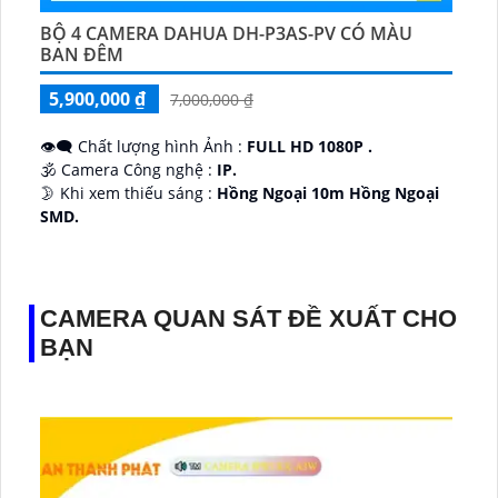
BỘ 4 CAMERA DAHUA DH-P3AS-PV CÓ MÀU
BAN ĐÊM
5,900,000 ₫
7,000,000 ₫
👁️‍🗨 Chất lượng hình Ảnh :
FULL HD 1080P .
🕉️ Camera Công nghệ :
IP.
🌛 Khi xem thiếu sáng :
Hồng Ngoại 10m Hồng Ngoại
SMD.
♊ Camera Thiết Kế
Dome Kim loại + Nhựa.
️💎 Chức Năng :
Thu Âm.
CAMERA QUAN SÁT ĐỀ XUẤT CHO
BẠN