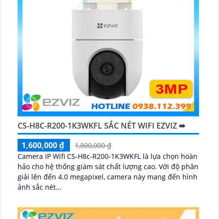
CS-H8C-R200-1K3WKFL SẮC NÉT WIFI EZVIZ ➠
1,600,000 ₫
1,800,000 ₫
Camera IP Wifi CS-H8c-R200-1K3WKFL là lựa chọn hoàn
hảo cho hệ thống giám sát chất lượng cao. Với độ phân
giải lên đến 4.0 megapixel, camera này mang đến hình
ảnh sắc nét...