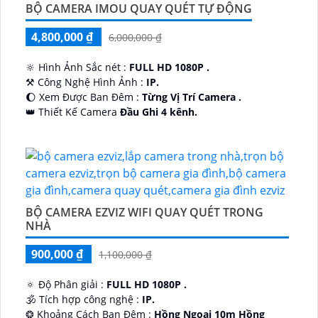
BỘ CAMERA IMOU QUAY QUÉT TỰ ĐỘNG
4,800,000 ₫
6,000,000 ₫
🔆 Hình Ảnh Sắc nét :
FULL HD 1080P .
⚒ Công Nghệ Hình Ảnh :
IP.
🌔 Xem Được Ban Đêm :
Từng Vị Trí Camera .
👑 Thiết Kế Camera
Đầu Ghi 4 kênh.
️🔮 Đặt Điểm :
Công Nghệ AI.
BỘ CAMERA EZVIZ WIFI QUAY QUÉT TRONG
NHÀ
900,000 ₫
1,100,000 ₫
🔅 Độ Phân giải :
FULL HD 1080P .
🕉️ Tích hợp công nghệ :
IP.
❂ Khoảng Cách Ban Đêm :
Hồng Ngoại 10m Hồng