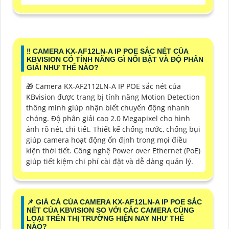
‼️ CAMERA KX-AF12LN-A IP POE SẮC NÉT CỦA
KBVISION CÓ TÍNH NĂNG GÌ NỔI BẬT VÀ ĐỘ PHÂN
GIẢI NHƯ THẾ NÀO?
🎁 Camera KX-AF2112LN-A IP POE sắc nét của
KBvision được trang bị tính năng Motion Detection
thông minh giúp nhận biết chuyển động nhanh
chóng. Độ phân giải cao 2.0 Megapixel cho hình
ảnh rõ nét, chi tiết. Thiết kế chống nước, chống bụi
giúp camera hoạt động ổn định trong mọi điều
kiện thời tiết. Công nghệ Power over Ethernet (PoE)
giúp tiết kiệm chi phí cài đặt và dễ dàng quản lý.
📌 GIÁ CẢ CỦA CAMERA KX-AF12LN-A IP POE SẮC
NÉT CỦA KBVISION SO VỚI CÁC CAMERA CÙNG
LOẠI TRÊN THỊ TRƯỜNG HIỆN NAY NHƯ THẾ
NÀO?