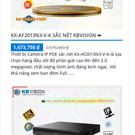
KX-AF2013N3-V-A SẮC NÉT KBVISION ➠
1,673,750 ₫
2,575,000 ₫
Thiết bị Camera IP POE sắc nét KX-AF2013N3-V-A là lựa
chọn hàng đầu với độ phân giải cao lên đến 2.0
megapixel, chất lượng hình ảnh đáng kinh ngạc. Với
khả năng xem ban đêm Full......