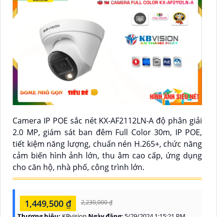
Camera IP POE sắc nét KX-AF2112LN-A độ phân giải
2.0 MP, giám sát ban đêm Full Color 30m, IP POE,
tiết kiệm năng lượng, chuẩn nén H.265+, chức năng
cảm biến hình ảnh lớn, thu âm cao cấp, ứng dụng
cho căn hộ, nhà phố, công trình lớn.
1,449,500 ₫
2,230,000 ₫
Thương hiệu:
KBvision
Ngày đăng:
5/29/2024 1:15:21 PM