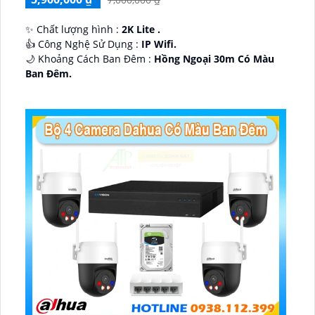
✨ Chất lượng hình :
2K Lite .
👍 Công Nghệ Sử Dụng :
IP Wifi.
🌙 Khoảng Cách Ban Đêm :
Hồng Ngoại 30m Có Màu
Ban Ðêm.
🕉️ Cấu Tạo Camera
IP67 xoay 360.
️📡 Ưu Điểm :
Thu Âm Và Loa.