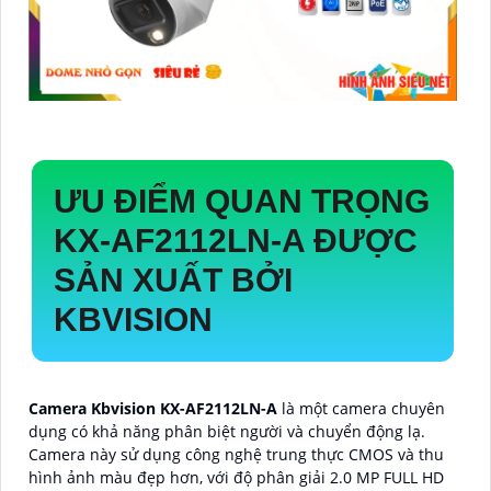
ƯU ĐIỂM QUAN TRỌNG
KX-AF2112LN-A
ĐƯỢC
SẢN XUẤT BỞI
KBVISION
Camera Kbvision
KX-AF2112LN-A
là một camera chuyên
dụng có khả năng phân biệt người và chuyển động lạ.
Camera này sử dụng công nghệ trung thực CMOS và thu
hình ảnh màu đẹp hơn, với độ phân giải 2.0 MP FULL HD