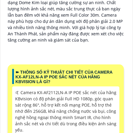
dạng Dome Kim loại giúp tăng cường sự an ninh. Chất
lượng hình ảnh sắc nét, màu sắc trung thực cả ban ngày
lẫn ban đêm với khả năng xem Full Color 30m. Camera
này phù hợp cho dự án dân dụng với độ phân giải 2.0 MP
và nhiều tính năng thông minh. Với giá hợp lý tại công ty
An Thành Phát, sản phẩm này đáng được xem xét cho việc
tăng cường an ninh và giám sát của bạn.
➽ THÔNG SỐ KỸ THUẬT CHI TIẾT CỦA CAMERA
KX-AF12LN-A IP POE SẮC NÉT CỦA HÃNG
KBVISION LÀ GÌ?
🤙 Camera KX-AF2112LN-A IP POE sắc nét của hãng
KBvision có độ phân giải Full HD 1080p, góc quan
sát rộng 86°, hỗ trợ kết nối mạng POE, hỗ trợ thẻ
nhớ đến 256GB, khả năng chống nước và bụi, công
nghệ hồng ngoại thông minh Smart IR, cho hình
ảnh sắc nét và chi tiết dù trong điều kiện ánh sáng
yếu.