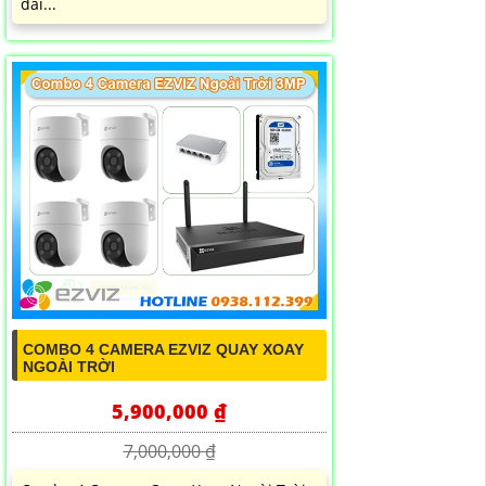
dài...
COMBO 4 CAMERA EZVIZ QUAY XOAY
NGOÀI TRỜI
5,900,000 ₫
7,000,000 ₫