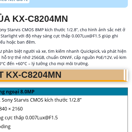
ỦA KX-C8204MN
ny Starvis CMOS 8MP kích thước 1/2.8”, cho hình ảnh sắc nét ở
Starlight với độ nhạy sáng cực thấp 0.007Lux@F1.5 giúp ghi
 yếu hoặc ban đêm.
 phân biệt người và xe, tìm kiếm nhanh Quickpick, và phát hiện
 hỗ trợ thẻ nhớ 256GB, chuẩn ONVIF, cấp nguồn PoE/12V, vỏ kim
30°C đến +60°C – lý tưởng cho mọi môi trường.
T KX-C8204MN
ng ngoại 8.0MP
, Sony Starvis CMOS kích thước 1/2.8”
840 × 2160
g cực thấp 0.007Lux@F1.5
oding