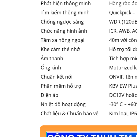
Phát hiện thông minh
Hàng rào ảo
Tìm kiếm thông minh
Quickpick –
Chống ngược sáng
WDR (120dB
Chức năng hình ảnh
ICR, AWB, A
Tầm xa hồng ngoại
40m với cô
Khe cắm thẻ nhớ
Hỗ trợ tối 
Âm thanh
Tích hợp mi
Ống kính
Motorized l
Chuẩn kết nối
ONVIF, tên 
Phần mềm hỗ trợ
KBVIEW Plus
Điện áp
DC12V hoặc
Nhiệt độ hoạt động
-30° C ~ +60
Chất liệu & Chuẩn bảo vệ
Kim loại, IP