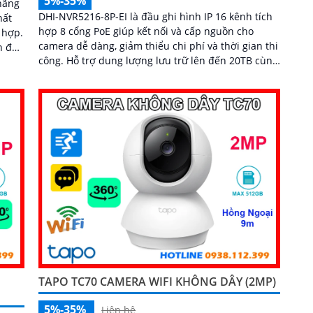
5%-35%
hãng
DHI-NVR5216-8P-EI là đầu ghi hình IP 16 kênh tích
hất
hợp 8 cổng PoE giúp kết nối và cấp nguồn cho
 hợp.
camera dễ dàng, giảm thiểu chi phí và thời gian thi
n đến
công. Hỗ trợ dung lượng lưu trữ lên đến 20TB cùng
u
khả năng ghi hình camera độ phân giải 32MP, đầu
i
ghi mang đến chất lượng hình ảnh siêu nét và khả
năng lưu trữ vượt trội hiệu suất mạnh mẽ, tính
năng linh hoạt và mức giá cạnh tranh...
TAPO TC70 CAMERA WIFI KHÔNG DÂY (2MP)
5%-35%
Liên hệ