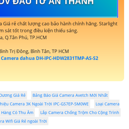
DV ĐẦU TƯ AN THÀNH
Giá rẻ chất lượng cao bảo hành chính hãng. Starlight
m sát tốt trong điều kiện thiếu sáng.
òa, Q.Tân Phú, TP.HCM
ình Trị Đông, Bình Tân, TP HCM
g
Camera dahua DH-IPC-HDW2831TMP-AS-S2
Dương Giá Rẻ
Bảng Báo Giá Camera Avetch Mới Nhất
Thiệu Camera 3K Ngoài Trời IPC-GS7EP-5M0WE
Loại Camera
a Hàng Có Thu Âm
Lắp Camera Chống Trộm Cho Cộng Trình
a Wifi Giá Rẻ ngoài Trời