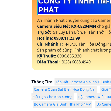
CÔNG TY TNHH TM-
PHÁT
An Thành Phát chuyên cung cấp Camera 
Camera Siêu Nét KX-C8204MN
cho giá
Trụ Sở:
51 Lũy Bán Bích, P. Tân Thới H
Hotline: 0938.11.23.99
Chi Nhánh 1:
445/38 Tân Hòa Đông,P B
Sản phẩm có cùng Hình ảnh chất lượn
Kỹ Thuật:
0906.855.330
Điện Thoại:
(028) 6688.4949
Thông Tin:
Lắp Đặt Camera An Ninh Ở Bình 
Camera Quan Sát Biên Hòa Đồng Nai
Giới 
Phù Hợp Cho Kho Xưởng
Bộ Camera Wifi Cử
Bộ Camera Gia Đình Nhà Phố 4MP
Bộ Camer