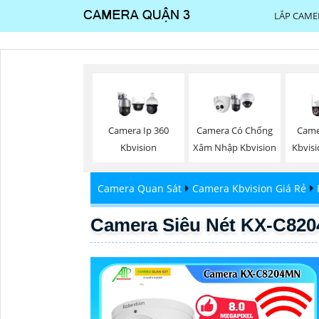
LẮP CAME
Camera Ip 360
Camera Có Chống
Came
Kbvision
Xâm Nhập Kbvision
Kbvisi
Camera Quan Sát
Camera Kbvision Giá Rẻ
Camera Siêu Nét KX-C82