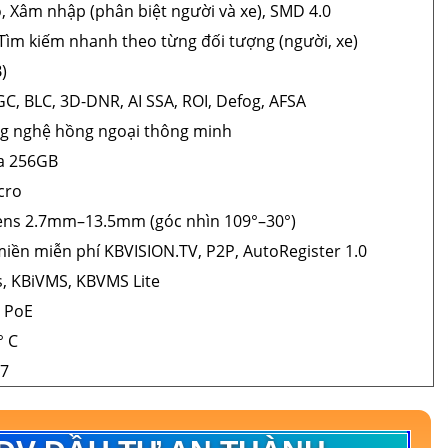
, Xâm nhập (phân biệt người và xe), SMD 4.0
 Tìm kiếm nhanh theo từng đối tượng (người, xe)
)
GC, BLC, 3D-DNR, AI SSA, ROI, Defog, AFSA
ng nghệ hồng ngoại thông minh
đa 256GB
cro
ens 2.7mm–13.5mm (góc nhìn 109°–30°)
miền miễn phí KBVISION.TV, P2P, AutoRegister 1.0
, KBiVMS, KBVMS Lite
 PoE
° C
67