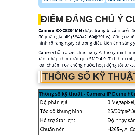
ĐIỂM ĐÁNG CHÚ Ý C
Camera KX-C8204MN
được trang bị cảm biến So
độ phân giải 4K (3840×2160@30fps). Công nghệ 
hình rõ ràng ngay cả trong điều kiện ánh sáng
Camera hỗ trợ các chức năng AI thông minh như
xâm nhập chính xác qua SMD 4.0. Tích hợp mic,
loại chuẩn IP67 chống nước, hoạt động tốt từ -
THÔNG SỐ KỸ THUẬ
Thông số kỹ thuật - Camera IP Dome hồ
Độ phân giải
8 Megapixel
Tốc độ khung hình
25/30fps@3
Hỗ trợ Starlight
Độ nhạy sán
Chuẩn nén
H265+, AI C