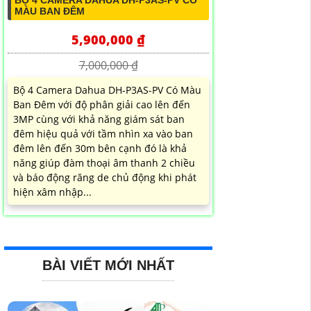
BỘ 4 CAMERA DAHUA DH-P3AS-PV CÓ
MÀU BAN ĐÊM
5,900,000 ₫
7,000,000 ₫
Bộ 4 Camera Dahua DH-P3AS-PV Có Màu
Ban Đêm với độ phân giải cao lên đến
3MP cùng với khả năng giám sát ban
đêm hiệu quả với tầm nhìn xa vào ban
đêm lên đến 30m bên cạnh đó là khả
năng giúp đàm thoại âm thanh 2 chiều
và báo động răng de chủ động khi phát
hiện xâm nhập...
BÀI VIẾT MỚI NHẤT