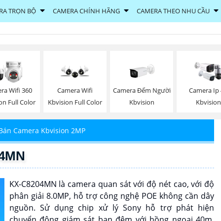
RA TRỌN BỘ
CAMERA CHÍNH HÃNG
CAMERA THEO NHU CẦU
Camera Đếm Người
ra Wifi 360
Camera Wifi
Camera Ip
Kbvision
on Full Color
Kbvision Full Color
Kbvision
Bán Camera Kbvision 2MP
04MN
KX-C8204MN là camera quan sát với độ nét cao, với độ
phân giải 8.0MP, hỗ trợ công nghệ POE không cần dây
nguồn. Sử dụng chip xử lý Sony hỗ trợ phát hiện
chuyển động giám sát ban đêm với hồng ngoại 40m.