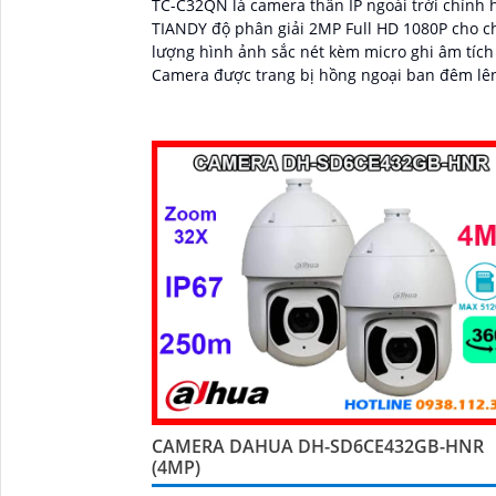
TC-C32QN là camera thân IP ngoài trời chính 
TIANDY độ phân giải 2MP Full HD 1080P cho c
lượng hình ảnh sắc nét kèm micro ghi âm tích
Camera được trang bị hồng ngoại ban đêm lê
50m cùng 2 đèn trợ sáng giúp ghi hình có mà
(Color Maker) trong điều kiện ánh sáng yếu vớ
khoảng cách 15m...
CAMERA DAHUA DH-SD6CE432GB-HNR
(4MP)