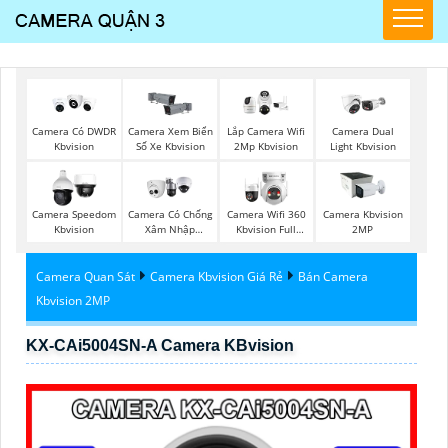
Camera Có DWDR
Camera Xem Biển
Lắp Camera Wifi
Camera Dual
Kbvision
Số Xe Kbvision
2Mp Kbvision
Light Kbvision
Camera Speedom
Camera Có Chống
Camera Wifi 360
Camera Kbvision
Kbvision
Xâm Nhập
Kbvision Full
2MP
Kbvision
Color
Camera Quan Sát
Camera Kbvision Giá Rẻ
Bán Camera
Kbvision 2MP
KX-CAi5004SN-A Camera KBvision