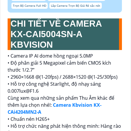
Trọn Bộ Camera Full HD
Lắp Camera Trọn Bộ Giá Rẻ sắc nét
CHI TIẾT VỀ CAMERA
KX-CAI5004SN-A
KBVISION
• Camera IP AI dome hồng ngoại 5.0MP
• Độ phân giải 5 Megapixel cảm biến CMOS kích
thước 1/2.7”
• 2960×1668 @(1-20fps) / 2688×1520 @(1-25/30fps)
• Hỗ trợ công nghệ Starlight, độ nhạy sáng
0.007lux@F1.6
Cùng xem qua những sản phẩm Thu Âm khác để
thêm lựa chọn nhé!:
Camera Kbvision KX-
CAi4204MN2-A
• Chuẩn nén H265+
• Hỗ trợ chức năng phát hiện thông minh: Hàng rào