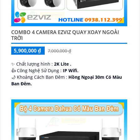
COMBO 4 CAMERA EZVIZ QUAY XOAY NGOÀI
TRỜI
5,900,000 ₫
7,000,000 ₫
✨ Chất lượng hình :
2K Lite .
👍 Công Nghệ Sử Dụng :
IP Wifi.
🌙 Khoảng Cách Ban Đêm :
Hồng Ngoại 30m Có Màu
Ban Ðêm.
🕉️ Cấu Tạo Camera
IP67 xoay 360.
️📡 Ưu Điểm :
Thu Âm Và Loa.