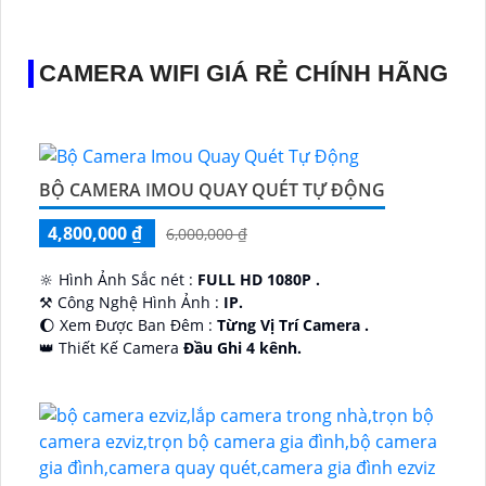
CAMERA WIFI GIÁ RẺ CHÍNH HÃNG
BỘ CAMERA IMOU QUAY QUÉT TỰ ĐỘNG
4,800,000 ₫
6,000,000 ₫
🔆 Hình Ảnh Sắc nét :
FULL HD 1080P .
⚒ Công Nghệ Hình Ảnh :
IP.
🌔 Xem Được Ban Đêm :
Từng Vị Trí Camera .
👑 Thiết Kế Camera
Đầu Ghi 4 kênh.
️🔮 Đặt Điểm :
Công Nghệ AI.