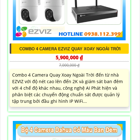
COMBO 4 CAMERA EZVIZ QUAY XOAY NGOÀI TRỜI
5,900,000 ₫
7,000,000 ₫
Combo 4 Camera Quay Xoay Ngoài Trời đến từ nhà
EZVIZ với độ nét cao lên đến 2K và giám sát ban đêm
với 4 chế độ khác nhau, công nghệ AI Phát hiện và
phân biệt các chuyển động chuẩn sát được quản lý
tập trung bởi đầu ghi hình IP WiFi...