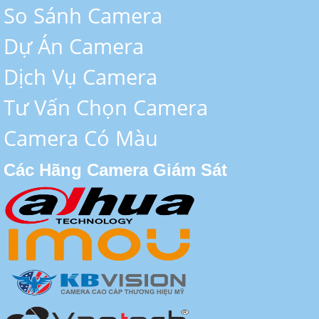
So Sánh Camera
Dự Án Camera
Dịch Vụ Camera
Tư Vấn Chọn Camera
Camera Có Màu
Các Hãng Camera Giám Sát