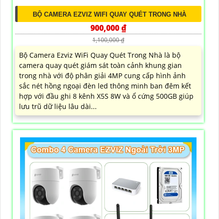
BỘ CAMERA EZVIZ WIFI QUAY QUÉT TRONG NHÀ
900,000 ₫
1,100,000 ₫
Bộ Camera Ezviz WiFi Quay Quét Trong Nhà là bộ
camera quay quét giám sát toàn cảnh khung gian
trong nhà với độ phân giải 4MP cung cấp hình ảnh
sắc nét hồng ngoại đèn led thông minh ban đêm kết
hợp với đầu ghi 8 kênh X5S 8W và ổ cứng 500GB giúp
lưu trũ dữ liệu lâu dài...