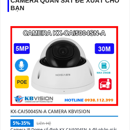
CAMERA QUAN SÁT ĐỀ XUẤT CHO
BẠN
KX-CAI5004SN-A CAMERA KBVISION
5%-35%
Liên Hệ
Camera IP Dome cố định KX-CAi5004SN-A độ phân giải