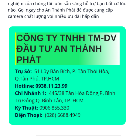
nghiệm của chúng tôi luôn sẵn sàng hỗ trợ bạn bất cứ lúc
nào. Gọi ngay cho An Thành Phát để được cung cấp
camera chất lượng với nhiều ưu đãi hấp dẫn
CÔNG TY TNHH TM-DV
ĐẦU TƯ AN THÀNH
PHÁT
Trụ Sở:
51 Lũy Bán Bích, P. Tân Thới Hòa,
Q.Tân Phú, TP.HCM
Hotline: 0938.11.23.99
Chi Nhánh 1:
445/38 Tân Hòa Đông,P. Bình
Trị Đông,Q. Bình Tân, TP. HCM
Kỹ Thuật:
0906.855.330
Điện Thoại:
(028) 6688.4949