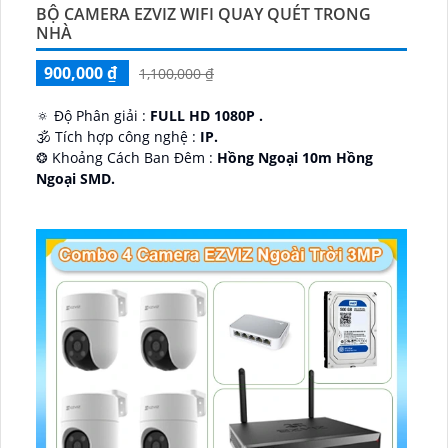
BỘ CAMERA EZVIZ WIFI QUAY QUÉT TRONG
NHÀ
900,000 ₫
1,100,000 ₫
🔅 Độ Phân giải :
FULL HD 1080P .
🕉️ Tích hợp công nghệ :
IP.
❂ Khoảng Cách Ban Đêm :
Hồng Ngoại 10m Hồng
Ngoại SMD.
🛡 Mẫu Camera
Dome Kim loại + Nhựa.
️📢 Ưu Điểm :
Thu Âm.