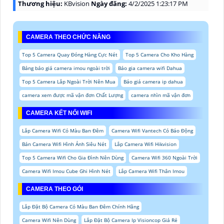
Thương hiệu:
KBvision
Ngày đăng:
4/2/2025 1:23:17 PM
CAMERA THEO CHỨC NĂNG
Top 5 Camera Quay Đóng Hàng Cực Nét
Top 5 Camera Cho Kho Hàng
Bảng báo giá camera imou ngoài trời
Báo gia camera wifi Dahua
Top 5 Camera Lắp Ngoài Trời Nên Mua
Báo giá camera ip dahua
camera xem được mã vận đơn Chất Lượng
camera nhìn mã vận đơn
CAMERA KẾT NỐI WIFI
Lắp Camera Wifi Có Màu Ban Đêm
Camera Wifi Vantech Có Báo Động
Bán Camera Wifi Hình Ảnh Siêu Nét
Lắp Camera Wifi Hikvision
Top 5 Camera Wifi Cho Gia Đình Nên Dùng
Camera Wifi 360 Ngoài Trời
Camera Wifi Imou Cube Ghi Hình Nét
Lắp Camera Wifi Thân Imou
CAMERA THEO GÓI
Lắp Đặt Bộ Camera Có Màu Ban Đêm Chính Hãng
Camera Wifi Nên Dùng
Lắp Đặt Bộ Camera Ip Visioncop Giá Rẻ