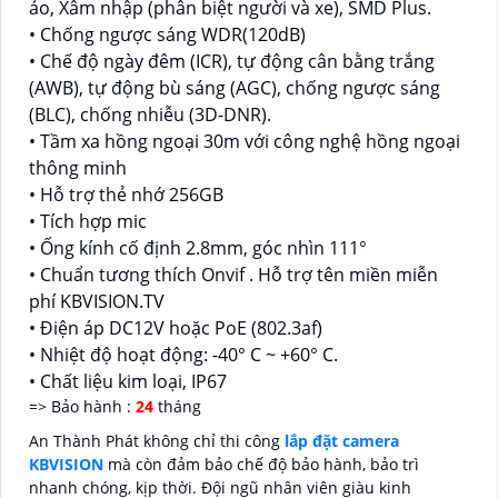
ảo, Xâm nhập (phân biệt người và xe), SMD Plus.
• Chống ngược sáng WDR(120dB)
• Chế độ ngày đêm (ICR), tự động cân bằng trắng
(AWB), tự động bù sáng (AGC), chống ngược sáng
(BLC), chống nhiễu (3D-DNR).
• Tầm xa hồng ngoại 30m với công nghệ hồng ngoại
thông minh
• Hỗ trợ thẻ nhớ 256GB
• Tích hợp mic
• Ống kính cố định 2.8mm, góc nhìn 111°
• Chuẩn tương thích Onvif . Hỗ trợ tên miền miễn
phí KBVISION.TV
• Điện áp DC12V hoặc PoE (802.3af)
• Nhiệt độ hoạt động: -40° C ~ +60° C.
• Chất liệu kim loại, IP67
=> Bảo hành :
24
tháng
An Thành Phát không chỉ thi công
lắp đặt camera
KBVISION
mà còn đảm bảo chế độ bảo hành, bảo trì
nhanh chóng, kịp thời. Đội ngũ nhân viên giàu kinh