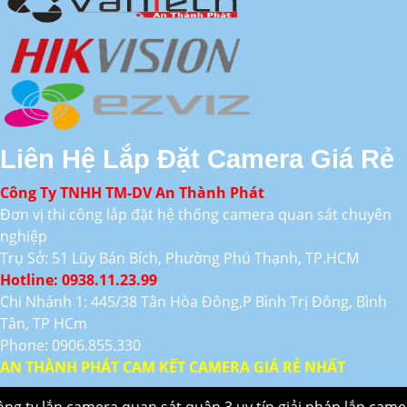
Liên Hệ Lắp Đặt Camera Giá Rẻ
Công Ty TNHH TM-DV An Thành Phát
Đơn vị thi công lắp đặt hệ thống camera quan sát chuyên
nghiệp
Trụ Sở: 51 Lũy Bán Bích, Phường Phú Thạnh, TP.HCM
Hotline: 0938.11.23.99
Chi Nhánh 1: 445/38 Tân Hòa Đông,P Bình Trị Đông, Bình
Tân, TP HCm
Phone: 0906.855.330
AN THÀNH PHÁT CAM KẾT CAMERA GIÁ RẺ NHẤT