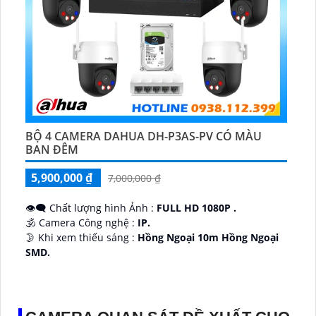
BỘ 4 CAMERA DAHUA DH-P3AS-PV CÓ MÀU
BAN ĐÊM
5,900,000 ₫
7,000,000 ₫
👁️‍🗨 Chất lượng hình Ảnh :
FULL HD 1080P .
🕉️ Camera Công nghệ :
IP.
🌛 Khi xem thiếu sáng :
Hồng Ngoại 10m Hồng Ngoại
SMD.
♊ Camera Thiết Kế
Dome Kim loại + Nhựa.
️💎 Chức Năng :
Thu Âm.